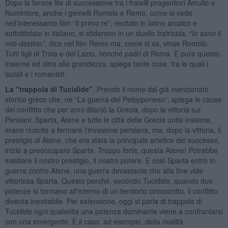
Dopo la feroce lite di successione tra i fratelli progenitori Amulio e
Numintore, anche i gemelli Romolo e Remo, come si vede
nell’interessante film “Il primo re”, recitato in latino arcaico e
sottotitolato in italiano, si sfidarono in un duello fratricida.
“Io sono il
mio destino”
, dice nel film Remo ma, come si sa, vinse Romolo.
Tutti figli di Troia e del Lazio, nonché padri di Roma. E pure questo,
insieme ed oltre alla grandezza, spiega tante cose, fra le quali i
laziali e i romanisti.
La "trappola di T
ucidide"
. Prende il nome dal già menzionato
storico greco che, ne “La guerra del Pelopponeso”, spiega le cause
del conflitto che per anni dilaniò la Grecia, dopo la vittoria sui
Persiani. Sparta, Atene e tutte le città della Grecia unite insieme,
erano riuscite a fermare l'invasione persiana, ma, dopo la vittoria, il
prestigio di Atene, che era stata la principale artefice del successo,
iniziò a preoccupare Sparta. Troppo forte, questa Atene! Potrebbe
insidiare il nostro prestigio, il nostro potere. E così Sparta entrò in
guerra contro Atene, una guerra devastante che alla fine vide
vittoriosa Sparta. Questo perché, secondo Tucidide, quando due
potenze si formano all'interno di un territorio circoscritto, il conflitto
diventa inevitabile. Per estensione, oggi si parla di trappola di
Tucidide ogni qualvolta una potenza dominante viene a confrontarsi
con una emergente. È il caso, ad esempio, della rivalità