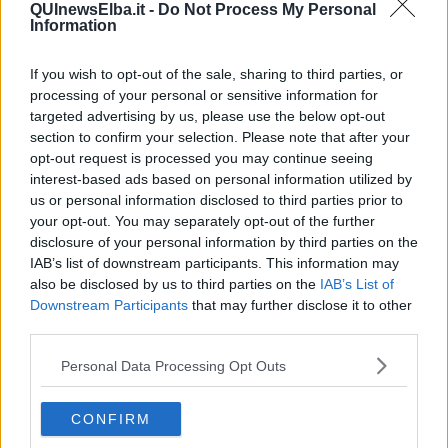
Newsletter QUInews ELBA.
Arriva gratis tutti i giorni alle 7:00 del
QUInewsElba.it -
Do Not Process My Personal
Information
mattino direttamente nella tua casella di posta.
Basta cliccare
QUI
If you wish to opt-out of the sale, sharing to third parties, or
processing of your personal or sensitive information for
Se vuoi leggere le notizie principali della Toscana iscriviti alla
targeted advertising by us, please use the below opt-out
Newsletter QUInews - ToscanaMedia.
Arriva gratis tutti i giorni
section to confirm your selection. Please note that after your
alle 20:00 direttamente nella tua casella di posta.
opt-out request is processed you may continue seeing
Basta cliccare
QUI
interest-based ads based on personal information utilized by
Ti potrebbe interessare anche:
us or personal information disclosed to third parties prior to
your opt-out. You may separately opt-out of the further
Articoli dal Blog “Pensieri della domenica” di Libero Venturi
disclosure of your personal information by third parties on the
IAB’s list of downstream participants. This information may
​Agorà reloaded
also be disclosed by us to third parties on the
IAB’s List of
Ultimo
Downstream Participants
that may further disclose it to other
​L’urlo e gli inglesi
third parties.
Carrà
Può darsi
Personal Data Processing Opt Outs
Europei
Acciaio
Il Presidente
CONFIRM
​Il Giro