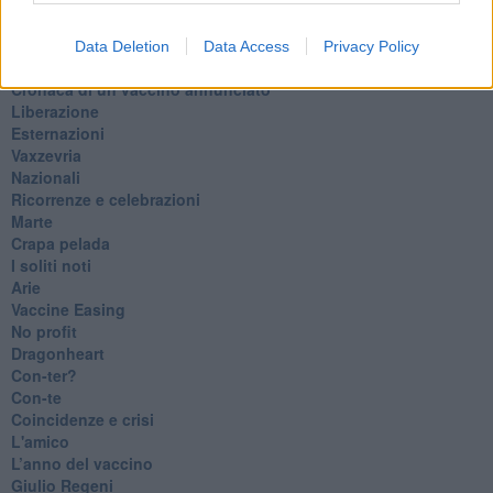
Insopportabile
​Mentre
Luana
Data Deletion
Data Access
Privacy Policy
​Ci vuole Fedez
​Cronaca di un vaccino annunciato
​Liberazione
Esternazioni
Vaxzevria
Nazionali
​Ricorrenze e celebrazioni
Marte
​Crapa pelada
​I soliti noti
Arie
​Vaccine Easing
No profit
Dragonheart
Con-ter?
​Con-te
Coincidenze e crisi
L'amico
​L’anno del vaccino
Giulio Regeni