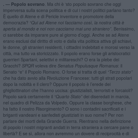
. —
Popolo sovrano
. Ma chi è ‘sto popolo sovrano che oggi
imperversa sulla scena politica e di cui i nostri politici parlano tanto?
È quello di Atene e di Pericle inventore e promotore della
democrazia?
“Qui ad Atene noi facciamo così, la nostra città è
aperta al mondo e noi non cacciamo mai uno straniero”
. Benissimo,
ci sarebbe da imparare pure al giorno d’oggi. Anche se ad Atene
erano esclusi dal diritto di voto e dalla vita politica attiva gli schiavi,
le donne, gli stranieri residenti, i cittadini indebitati e morosi verso la
città, ma tutto va storicizzato. Il popolo erano forse gli aristocratici
guerrieri Spartani, selettivi e militareschi? O era la plebe dei
Gracchi?
SPQR
voleva dire
Senatus Populusque Romanus
: il
Senato “e” il Popolo Romano. O forse si tratta di quel
“Terzo stato”
che ha dato avvio alla Rivoluzione Francese: tutti gli strati popolari
dopo la nobiltà e il clero? Oppure il popolo è l’erede dei
ghigliottinatori che l'hanno uccisa: giustizialisti, terroristi e forcaioli?
Popolo sarà certamente il
“Quarto Stato”
dei diseredati in marcia,
nel quadro di Pelizza da Volpedo. Oppure la classe borghese, che
ha fatto il nostro Risorgimento? O sono i contadini sacrificati e i
briganti vandeani e sanfedisti giustiziati in suo nome? Per non
parlare dei morti della Grande Guerra. Rientrano nella definizione
di popolo i nostri migranti andati in terra straniera a cercare pane o
libertà? E se sì, allora non avremmo un dovere di reciprocità e di