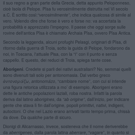
il suo regno a gran parte della Grecia, detta appunto Peloponneso,
cioè Isola di Pelope. Pîsa fu verosimilmente distrutta nel VI secolo
a.C. È scritto così:
“verosimilmente”
, che indica qualcosa di simile al
vero. Volendo dire che forse è vero e forse no: va accertata la
probabilità e apprezzato l’impegno. Il paese che oggi sorge sulle
rovine dell'antica Pîsa è chiamato Archaia Pîsa, ovvero Pîsa Antica.
Secondo la leggenda, alcuni profughi Pelasgi, originari di Pîsa, di
ritorno dalla guerra di Troia, sotto la guida di Pelope, fondarono da
noi, in Toscana, l'attuale Pisa, con la “i” con il punto e senza
cappello. E questo, dei reduci di Troia, spiega tante cose.
Aborigeni
. Credete si parli dei nativi australiani? No, semmai quelli
sono divenuti tali solo per antonomasia. Dal verbo greco
ἀντονομάζω
,
antonomázo
, “cambiare nome”, con cui si intende
una figura retorica utilizzata a mo’ di esempio. Aborigeni erano
dette le antiche popolazioni laziali, roba nostra. Infatti la parola
deriva dal latino
aborigines
, da
“ab origine”
, dall’inizio, per indicare
gente che stava lì fin dall’origine, popoli primitivi, nativi, indigeni,
autoctoni. O che nel Lazio erano arrivati tanto tempo prima, chissà
da dove. Da qualche parte di sicuro.
Dionigi di Alicarnasso, invece, sosteneva che il nome deriverebbe
da
aberrigenes
, dalla parola latina
aberrare
, “vagare”, in quanto si