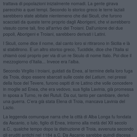
trattava di popolazioni inizialmente nomadi. La gente girava
parecchio a quei tempi. Secondo lo storico greco le terre laziali
sarebbero state abitate nientemeno che dai Siculi, che furono
scacciati da queste terre proprio dagli Aborigeni, che vi avrebbero
vissuto come tali, fino all'arrivo dei Troiani. Dall'unione dei due
popoli, Aborigeni e Troiani, sarebbero derivati i Latini.
I Siculi, come dice il nome, dal canto loro si ritirarono in Sicilia e là
si stabilirono. E un altro storico greco, Tucidide, dice che l’Italia si
chiamò così proprio per via di un re Siculo di nome Italo. Poi dice il
mezzogiorno d’Italia... Invece era l’alba.
Secondo Virgilio i troiani, guidati da Enea, al termine della loro fuga
da Troia, dopo essere sbarcati sulle coste del
Latium
,
nei pressi
della foce del Tevere, furono ospiti di re Latino che volle concedere
in moglie ad Enea, che era vedovo, sua figlia Lavinia, già promessa
in sposa a Turno, re dei Rutuli. Da cui, tanto per cambiare, derivò
una guerra. C’era già stata Elena di Troia, mancava Lavinia del
Lazio.
La leggenda comunque narra che la città di Alba Longa fu fondata
da Ascanio, o Iulo, figlio di Enea, intorno alla metà del XII secolo
a.C., qualche tempo dopo la distruzione di Troia, avvenuta secondo
gli eruditi antichi nel 1184 a.C. Da Ascanio sarebbe quindi discesa