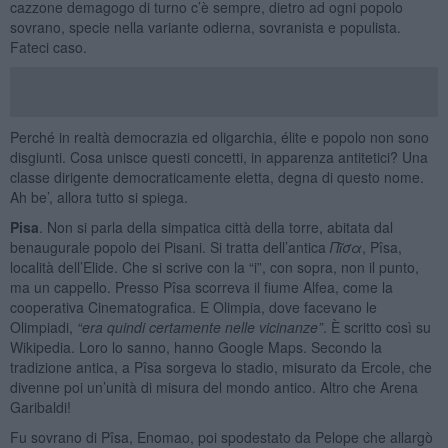
cazzone demagogo di turno c’è sempre, dietro ad ogni popolo
sovrano, specie nella variante odierna, sovranista e populista.
Fateci caso.
Perché in realtà democrazia ed oligarchia, élite e popolo non sono
disgiunti. Cosa unisce questi concetti, in apparenza antitetici? Una
classe dirigente democraticamente eletta, degna di questo nome.
Ah be’, allora tutto si spiega.
Pisa
. Non si parla della simpatica città della torre, abitata dal
benaugurale popolo dei Pisani. Si tratta dell’antica
Πῖσα
, Pîsa,
località dell’Elide. Che si scrive con la “i”, con sopra, non il punto,
ma un cappello. Presso Pîsa scorreva il fiume Alfea, come la
cooperativa Cinematografica. E Olimpia, dove facevano le
Olimpiadi,
“era quindi certamente nelle vicinanze”
. È scritto così su
Wikipedia. Loro lo sanno, hanno Google Maps. Secondo la
tradizione antica, a Pîsa sorgeva lo stadio, misurato da Ercole, che
divenne poi un’unità di misura del mondo antico. Altro che Arena
Garibaldi!
Fu sovrano di Pîsa, Enomao, poi spodestato da Pelope che allargò