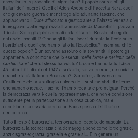
accoglienza, a proposito di migrazione? Il popolo sono stati gli
italiani dell'Impero? Quelli di Addis Abeba e di Faccetta Nera, quelli
che gridavano guerra o menefrego alle adunante fasciste, che
applaudivano il Duce affacciato e gesticolante a Palazzo Venezia o
inneggiavano alle leggi razziali, annunciate da Mussolini in piazza a
Trieste? Sono gli alpini stremati dalla ritirata in Russia, al seguito
dei nazisti sconfitti? O sono gli italiani insorti durante la Resistenza,
i partigiani e quelli che hanno fatto la Repubblica? Insomma, chi è
questo popolo? È un sovrano assoluto o la sovranità, il potere gli
appartiene, a condizione che lo eserciti
“nelle forme e nei limiti della
Costituzione”
che lui stesso ha voluto? E come hanno fatto i circa
45 milioni di italiani nel 1947 a scriverla, senza Internet, né social e
neanche la piattaforma Rousseau?! Semplice, attraverso una
Costituente eletta a suffragio universale. I suoi membri, di diverso
orientamento ideale, insieme, l’hanno redatta e promulgata. Perché
la democrazia vera è quella rappresentativa, che non è condizione
sufficiente per la partecipazione alla cosa pubblica, ma è
condizione necessaria perché un Paese possa dirsi libero e
democratico.
Tutto il resto è burocrazia, tecnocrazia o, peggio, demagogia. La
burocrazia, la tecnocrazia e la demagogia sono come le tre grazie,
anzi disgrazie: grazia, graziella e grazie al... E in genere un