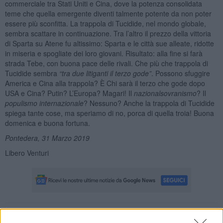
commerciale tra Stati Uniti e Cina, dove la potenza consolidata
teme che quella emergente diventi talmente potente da non poter
essere più sconfitta. La trappola di Tucidide, nel mondo globale,
sembra scattare in continuazione. Tra l’altro il prezzo della vittoria
di Sparta su Atene fu altissimo: Sparta e le città sue alleate, ridotte
in miseria e spogliate dei loro giovani. Risultato: alla fine si farà
strada Tebe, con buona pace delle rivali. Che più che trappola di
Tucidide sembra
“tra due litiganti il terzo gode”
. Possono sfuggire
America e Cina alla trappola? È Chi sarà il terzo che gode dopo
USA e Cina? Putin? L’Europa? Magari! Il
nazionalsovranismo
? Il
populismo internazionale
? Nessuno? Anche la trappola di Tucidide
spiega tante cose, ma speriamo di no, porca di quella troia! Buona
domenica e buona fortuna.
Pontedera, 31 Marzo 2019
Libero Venturi
Se vuoi leggere le notizie principali dell'isola d'Elba iscriviti alla