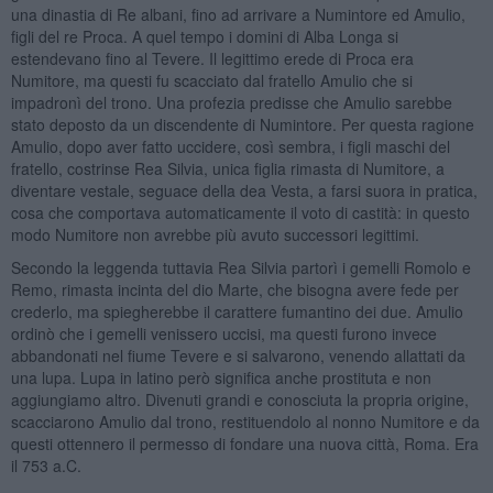
una dinastia di Re albani, fino ad arrivare a Numintore ed Amulio,
figli del re Proca. A quel tempo i domini di Alba Longa si
estendevano fino al Tevere. Il legittimo erede di Proca era
Numitore, ma questi fu scacciato dal fratello Amulio che si
impadronì del trono. Una profezia predisse che Amulio sarebbe
stato deposto da un discendente di Numintore. Per questa ragione
Amulio, dopo aver fatto uccidere, così sembra, i figli maschi del
fratello, costrinse Rea Silvia, unica figlia rimasta di Numitore, a
diventare vestale, seguace della dea Vesta, a farsi suora in pratica,
cosa che comportava automaticamente il voto di castità: in questo
modo Numitore non avrebbe più avuto successori legittimi.
Secondo la leggenda tuttavia Rea Silvia partorì i gemelli Romolo e
Remo, rimasta incinta del dio Marte, che bisogna avere fede per
crederlo, ma spiegherebbe il carattere fumantino dei due. Amulio
ordinò che i gemelli venissero uccisi, ma questi furono invece
abbandonati nel fiume Tevere e si salvarono, venendo allattati da
una lupa. Lupa in latino però significa anche prostituta e non
aggiungiamo altro. Divenuti grandi e conosciuta la propria origine,
scacciarono Amulio dal trono, restituendolo al nonno Numitore e da
questi ottennero il permesso di fondare una nuova città, Roma. Era
il 753 a.C.