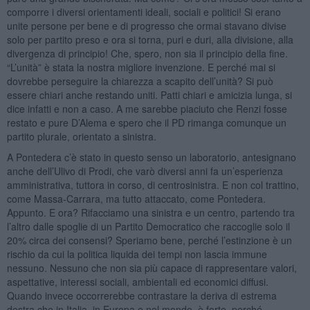
comporre i diversi orientamenti ideali, sociali e politici! Si erano
unite persone per bene e di progresso che ormai stavano divise
solo per partito preso e ora si torna, puri e duri, alla divisione, alla
divergenza di principio! Che, spero, non sia il principio della fine.
“L’unità” è stata la nostra migliore invenzione. E perché mai si
dovrebbe perseguire la chiarezza a scapito dell’unità? Si può
essere chiari anche restando uniti. Patti chiari e amicizia lunga, si
dice infatti e non a caso. A me sarebbe piaciuto che Renzi fosse
restato e pure D’Alema e spero che il PD rimanga comunque un
partito plurale, orientato a sinistra.
A Pontedera c’è stato in questo senso un laboratorio, antesignano
anche dell’Ulivo di Prodi, che varò diversi anni fa un’esperienza
amministrativa, tuttora in corso, di centrosinistra. E non col trattino,
come Massa-Carrara, ma tutto attaccato, come Pontedera.
Appunto. E ora? Rifacciamo una sinistra e un centro, partendo tra
l’altro dalle spoglie di un Partito Democratico che raccoglie solo il
20% circa dei consensi? Speriamo bene, perché l’estinzione è un
rischio da cui la politica liquida dei tempi non lascia immune
nessuno. Nessuno che non sia più capace di rappresentare valori,
aspettative, interessi sociali, ambientali ed economici diffusi.
Quando invece occorrerebbe contrastare la deriva di estrema
destra che in Italia, in Europa e nel mondo, è forte, perché