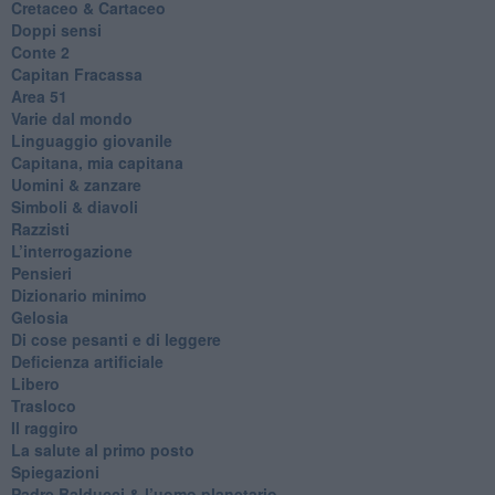
Cretaceo & Cartaceo
Doppi sensi
​Conte 2
​Capitan Fracassa
​Area 51
Varie dal mondo
​Linguaggio giovanile
​Capitana, mia capitana
Uomini & zanzare
​Simboli & diavoli
Razzisti
​L’interrogazione
Pensieri
​Dizionario minimo
Gelosia
Di cose pesanti e di leggere
​Deficienza artificiale
Libero
Trasloco
Il raggiro
​La salute al primo posto
Spiegazioni
Padre Balducci & l’uomo planetario