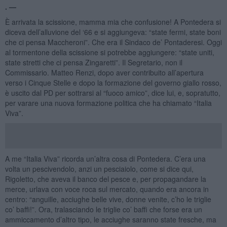
. —
È arrivata la scissione, mamma mia che confusione! A Pontedera si
diceva dell’alluvione del ‘66 e si aggiungeva: “state fermi, state boni
che ci pensa Maccheroni”. Che era il Sindaco de’ Pontaderesi. Oggi
al tormentone della scissione si potrebbe aggiungere: “state uniti,
state stretti che ci pensa Zingaretti”. Il Segretario, non il
Commissario. Matteo Renzi, dopo aver contribuito all’apertura
verso i Cinque Stelle e dopo la formazione del governo giallo rosso,
è uscito dal PD per sottrarsi al “fuoco amico”, dice lui, e, sopratutto,
per varare una nuova formazione politica che ha chiamato “Italia
Viva”.
A me “Italia Viva” ricorda un’altra cosa di Pontedera. C’era una
volta un pescivendolo, anzi un pesciaiolo, come si dice qui,
Rigoletto, che aveva il banco del pesce e, per propagandare la
merce, urlava con voce roca sul mercato, quando era ancora in
centro: “anguille, acciughe belle vive, donne venite, c’ho le triglie
co’ baffi!”. Ora, tralasciando le triglie co’ baffi che forse era un
ammiccamento d’altro tipo, le acciughe saranno state fresche, ma