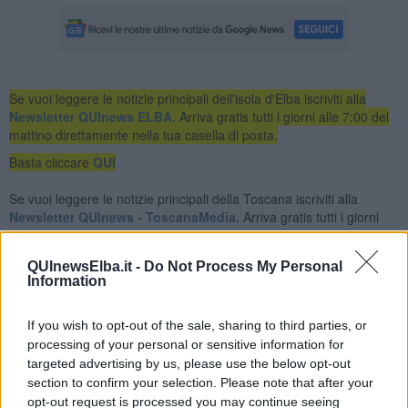
Se vuoi leggere le notizie principali dell'isola d'Elba iscriviti alla
Newsletter QUInews ELBA.
Arriva gratis tutti i giorni alle 7:00 del
mattino direttamente nella tua casella di posta.
Basta cliccare
QUI
Se vuoi leggere le notizie principali della Toscana iscriviti alla
Newsletter QUInews - ToscanaMedia.
Arriva gratis tutti i giorni
alle 20:00 direttamente nella tua casella di posta.
Basta cliccare
QUI
QUInewsElba.it -
Do Not Process My Personal
Information
Ti potrebbe interessare anche:
Articoli dal Blog “Pensieri della domenica” di Libero Venturi
If you wish to opt-out of the sale, sharing to third parties, or
processing of your personal or sensitive information for
​Agorà reloaded
targeted advertising by us, please use the below opt-out
Ultimo
section to confirm your selection. Please note that after your
​L’urlo e gli inglesi
opt-out request is processed you may continue seeing
Carrà