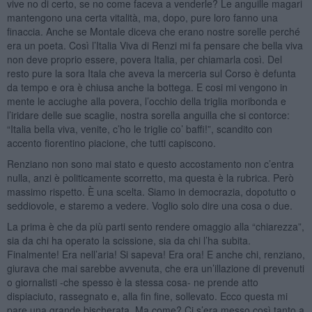
vive no di certo, se no come faceva a venderle? Le anguille magari
mantengono una certa vitalità, ma, dopo, pure loro fanno una
finaccia. Anche se Montale diceva che erano nostre sorelle perché
era un poeta. Così l’Italia Viva di Renzi mi fa pensare che bella viva
non deve proprio essere, povera Italia, per chiamarla così. Del
resto pure la sora Itala che aveva la merceria sul Corso è defunta
da tempo e ora è chiusa anche la bottega. E cosi mi vengono in
mente le acciughe alla povera, l’occhio della triglia moribonda e
l’iridare delle sue scaglie, nostra sorella anguilla che si contorce:
“Italia bella viva, venite, c’ho le triglie co’ baffi!”, scandito con
accento fiorentino piacione, che tutti capiscono.
Renziano non sono mai stato e questo accostamento non c’entra
nulla, anzi è politicamente scorretto, ma questa è la rubrica. Però
massimo rispetto. È una scelta. Siamo in democrazia, dopotutto o
seddiovole, e staremo a vedere. Voglio solo dire una cosa o due.
La prima è che da più parti sento rendere omaggio alla “chiarezza”,
sia da chi ha operato la scissione, sia da chi l’ha subita.
Finalmente! Era nell’aria! Si sapeva! Era ora! E anche chi, renziano,
giurava che mai sarebbe avvenuta, che era un’illazione di prevenuti
o giornalisti -che spesso è la stessa cosa- ne prende atto
dispiaciuto, rassegnato e, alla fin fine, sollevato. Ecco questa mi
pare una grande bischerata. Ma come? Ci s’era messo così tanto a