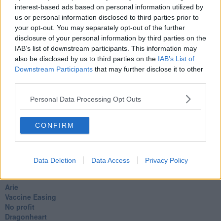
interest-based ads based on personal information utilized by
Può darsi
us or personal information disclosed to third parties prior to
Europei
your opt-out. You may separately opt-out of the further
Acciaio
Il Presidente
disclosure of your personal information by third parties on the
​Il Giro
IAB’s list of downstream participants. This information may
Insopportabile
also be disclosed by us to third parties on the
IAB’s List of
​Mentre
Downstream Participants
that may further disclose it to other
Luana
third parties.
​Ci vuole Fedez
​Cronaca di un vaccino annunciato
Personal Data Processing Opt Outs
​Liberazione
Esternazioni
CONFIRM
Vaxzevria
Nazionali
​Ricorrenze e celebrazioni
Marte
Data Deletion
Data Access
Privacy Policy
​Crapa pelada
​I soliti noti
Arie
​Vaccine Easing
No profit
Dragonheart