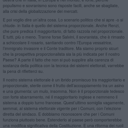
populismo e sovranismo sono risposte facili, anche se sbagliate,
alla crisi della globalizzazione dei mercati.
E poi voglio dire un’altra cosa. Lo scenario politico che si apre -o si
chiude- in Italia è quello del sistema proporzionale. Anche Renzi,
che pure predica il maggioritario, di fatto razzola nel proporzionale.
E tutti, più o meno. Tranne forse Salvini, il sovranista, che è rimasto
a schiccolare il rosario, santiando contro l’Europa vessatrice,
l’immigrato invasore e il Conte traditore. Ma siamo proprio sicuri
che la prospettiva proporzionalista sia la più indicata per il nostro
Paese? A parte il fatto che non si può supplire alla carenza di
sostanza della politica con la tecnica dei sistemi elettorali, varrebbe
la pena di rifletterci su.
Il nostro sistema elettorale è un ibrido promiscuo tra maggioritario e
proporzionale, sterile come il frutto dell’accoppiamento tra un asino
e una giumenta: un mulo, insomma. Non è il proporzionale tedesco
con forte sbarramento, né il maggioritario inglese e nemmeno il
sistema a doppio turno francese. Quest’ultimo somiglia vagamente,
semmai, al sistema elettorale vigente per i Comuni, con l’elezione
diretta del sindaco. E dobbiamo riconoscere che per i Comuni
funziona piuttosto bene. Estenderlo al paese però comporterebbe
una modifica significativa della Costituzione. E una riforma dei ruoli