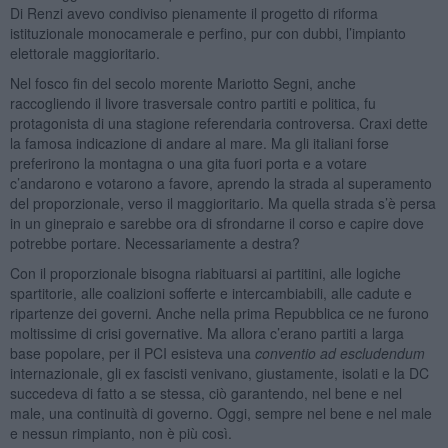
Di Renzi avevo condiviso pienamente il progetto di riforma
istituzionale monocamerale e perfino, pur con dubbi, l’impianto
elettorale maggioritario.
Nel fosco fin del secolo morente Mariotto Segni, anche
raccogliendo il livore trasversale contro partiti e politica, fu
protagonista di una stagione referendaria controversa. Craxi dette
la famosa indicazione di andare al mare. Ma gli italiani forse
preferirono la montagna o una gita fuori porta e a votare
c’andarono e votarono a favore, aprendo la strada al superamento
del proporzionale, verso il maggioritario. Ma quella strada s’è persa
in un ginepraio e sarebbe ora di sfrondarne il corso e capire dove
potrebbe portare. Necessariamente a destra?
Con il proporzionale bisogna riabituarsi ai partitini, alle logiche
spartitorie, alle coalizioni sofferte e intercambiabili, alle cadute e
ripartenze dei governi. Anche nella prima Repubblica ce ne furono
moltissime di crisi governative. Ma allora c’erano partiti a larga
base popolare, per il PCI esisteva una
conventio ad escludendum
internazionale, gli ex fascisti venivano, giustamente, isolati e la DC
succedeva di fatto a se stessa, ciò garantendo, nel bene e nel
male, una continuità di governo. Oggi, sempre nel bene e nel male
e nessun rimpianto, non è più così.