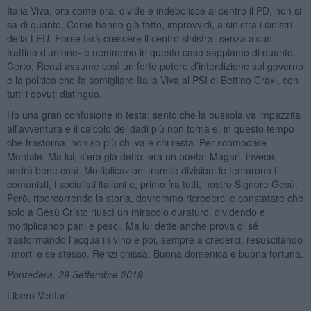
Italia Viva, ora come ora, divide e indebolisce al centro il PD, non si
sa di quanto. Come hanno già fatto, improvvidi, a sinistra i sinistri
della LEU. Forse farà crescere il centro sinistra -senza alcun
trattino d’unione- e nemmeno in questo caso sappiamo di quanto.
Certo, Renzi assume così un forte potere d’interdizione sul governo
e la politica che fa somigliare Italia Viva al PSI di Bettino Craxi, con
tutti i dovuti distinguo.
Ho una gran confusione in testa: sento che la bussola va impazzita
all’avventura e il calcolo dei dadi più non torna e, in questo tempo
che frastorna, non so più chi va e chi resta. Per scomodare
Montale. Ma lui, s’era già detto, era un poeta. Magari, invece,
andrà bene così. Moltiplicazioni tramite divisioni le tentarono i
comunisti, i socialisti italiani e, primo fra tutti, nostro Signore Gesù.
Però, ripercorrendo la storia, dovremmo ricrederci e constatare che
solo a Gesù Cristo riuscì un miracolo duraturo, dividendo e
moltiplicando pani e pesci. Ma lui dette anche prova di sé
trasformando l’acqua in vino e poi, sempre a crederci, resuscitando
i morti e se stesso. Renzi chissà. Buona domenica e buona fortuna.
Pontedera, 29 Settembre 2019
Libero Venturi