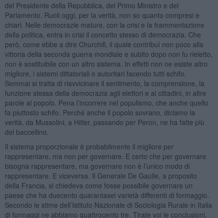
del Presidente della Repubblica, del Primo Ministro e del
Parlamento. Ruoli oggi, per la verità, non so quanto compresi e
chiari. Nelle democrazie mature, con la crisi e la frammentazione
della politica, entra in crisi il concetto stesso di democrazia. Che
però, come ebbe a dire Churchill, il quale contribuì non poco alla
vittoria della seconda guerra mondiale e subito dopo non fu rieletto,
non è sostituibile con un altro sistema. In effetti non ne esiste altro
migliore, i sistemi dittatoriali o autoritari facendo tutti schifo.
Semmai si tratta di riavvicinare il sentimento, la comprensione, la
funzione stessa della democrazia agli elettori e ai cittadini, in altre
parole al popolo. Pena l’incorrere nel populismo, che anche quello
fa piuttosto schifo. Perché anche il popolo sovrano, diciamo la
verità, da Mussolini, a Hitler, passando per Peron, ne ha fatte più
del baccellino.
Il sistema proporzionale è probabilmente il migliore per
rappresentare, ma non per governare. E certo che per governare
bisogna rappresentare, ma governare non è l’unico modo di
rappresentare. E viceversa. Il Generale De Gaulle, a proposito
della Francia, si chiedeva come fosse possibile governare un
paese che ha duecento quarantasei varietà differenti di formaggio.
Secondo le stime dell’Istituto Nazionale di Sociologia Rurale in Italia
di formaggi ne abbiamo quattrocento tre. Tirate voi le conclusioni.