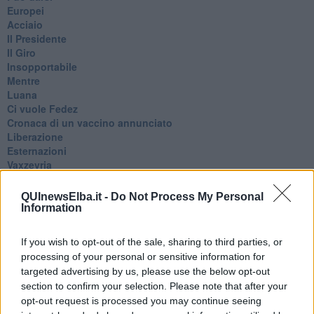
Europei
Acciaio
Il Presidente
​Il Giro
Insopportabile
​Mentre
Luana
​Ci vuole Fedez
​Cronaca di un vaccino annunciato
​Liberazione
Esternazioni
Vaxzevria
Nazionali
​Ricorrenze e celebrazioni
QUInewsElba.it -
Do Not Process My Personal
Marte
Information
​Crapa pelada
​I soliti noti
If you wish to opt-out of the sale, sharing to third parties, or
Arie
processing of your personal or sensitive information for
​Vaccine Easing
targeted advertising by us, please use the below opt-out
No profit
section to confirm your selection. Please note that after your
Dragonheart
opt-out request is processed you may continue seeing
Con-ter?