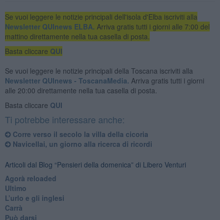
Se vuoi leggere le notizie principali dell'isola d'Elba iscriviti alla
Newsletter QUInews ELBA.
Arriva gratis tutti i giorni alle 7:00 del
mattino direttamente nella tua casella di posta.
Basta cliccare
QUI
Se vuoi leggere le notizie principali della Toscana iscriviti alla
Newsletter QUInews - ToscanaMedia.
Arriva gratis tutti i giorni
alle 20:00 direttamente nella tua casella di posta.
Basta cliccare
QUI
Ti potrebbe interessare anche:
​Corre verso il secolo la villa della cicoria
Navicellai, un giorno alla ricerca di ricordi
Articoli dal Blog “Pensieri della domenica” di Libero Venturi
​Agorà reloaded
Ultimo
​L’urlo e gli inglesi
Carrà
Può darsi