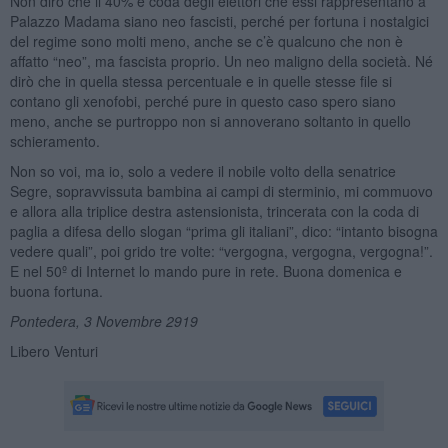
Non dirò che il 40% e coda degli elettori che essi rappresentano a
Palazzo Madama siano neo fascisti, perché per fortuna i nostalgici
del regime sono molti meno, anche se c’è qualcuno che non è
affatto “neo”, ma fascista proprio. Un neo maligno della società. Né
dirò che in quella stessa percentuale e in quelle stesse file si
contano gli xenofobi, perché pure in questo caso spero siano
meno, anche se purtroppo non si annoverano soltanto in quello
schieramento.
Non so voi, ma io, solo a vedere il nobile volto della senatrice
Segre, sopravvissuta bambina ai campi di sterminio, mi commuovo
e allora alla triplice destra astensionista, trincerata con la coda di
paglia a difesa dello slogan “prima gli italiani”, dico: “intanto bisogna
vedere quali”, poi grido tre volte: “vergogna, vergogna, vergogna!”.
E nel 50º di Internet lo mando pure in rete. Buona domenica e
buona fortuna.
Pontedera, 3 Novembre 2919
Libero Venturi