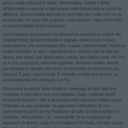
poco o nulla utilizzata in tasca. Monotasking. Inoltre il diritto
all’anonimato è sancito e sacrosanto nelle democrazie e contro le
dittature. Occorrerebbe semmai un contratto per il web che non si
sa cosa sia, ma pare che a questo i suoi creatori, i guru informatici
e i santoni digitali stiano lavorando.
Certo bisogna riconoscere che Internet ha cambiato le nostre vite.
Il
digital divide
, la discriminazione digitale, esiste e non si deve
sottovalutare, ma ormai siamo tutti, o quasi, interconnessi. Anche le
nostre solitudini, lo sono, soprattutto loro. Anch’io uso la rete per
lavoro, per svago, per apprendere notizie, per sapere cose che non
so e che, purtroppo, una volta apprese, dimentico subito. Anche
per scrivere le cazzate che scrivo la domenica mi documento su
Internet. E pure i giorni feriali. È comodo, meglio che cercare su
un’enciclopedia che oltretutto non ho.
Comunque le notizie false virtuali e i messaggi di odio reali che
circolano in rete sono una vera tragedia. Dopo i reiterati insulti
antisemiti ricevuti in rete e denunciati dalla senatrice Liliana Segre,
il Senato, su sua proposta, ha approvato l’istituzione di una
commissione contro le manifestazioni di odio, di antisemitismo e
razzismo. Voti a favore 151, astenuti 98. Si sono astenuti gli
esponenti di destra: Lega, Forza Italia e F.lli d’Italia. Un fatto grave.