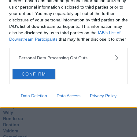
interest-based ads based on personal information utilized by
​Con-te
us or personal information disclosed to third parties prior to
Coincidenze e crisi
your opt-out. You may separately opt-out of the further
L'amico
​L’anno del vaccino
disclosure of your personal information by third parties on the
Giulio Regeni
IAB’s list of downstream participants. This information may
​Il rosario
also be disclosed by us to third parties on the
IAB’s List of
Paolo Rossi
Downstream Participants
that may further disclose it to other
Maradona
third parties.
Cronaca
​Ancora Covid
Personal Data Processing Opt Outs
​Biden!
In memoria
CONFIRM
​Ancora Francesco
Rieccoci
Tenet
Francesco
Data Deletion
Data Access
Privacy Policy
Suarez
​Il responso
Willy
Non lo so
Destino
Valdera
Commissari