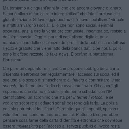
Ma torniamo a cinquant’anni fa, che ero ancora giovane e ignaro.
Si parlò allora di “unica rete intergalattica” che infatti preluse alla
globalizzazione. Si favoleggiò perfino di ”nuovo socialismo” virtuale
e infatti arrivarono i social. E io che non sono social, semmai
socialista, anzi a dire la verità ero comunista, insomma ex, resisto a
definirmi asocial. Oggi si parla di capitalismo digitale, della
manipolazione delle coscienze, dei profitti della pubblicità e dell’uso
illecito e gratuito che viene fatto della banca dati, cioè noi. E poi ci
sono le offese razziste, le fake news. E perfino la piattaforma
Rousseau!
C’è pure un deputato renziano che propone l’obbligo della carta
d’identità elettronica per regolamentare l’accesso sui social ed il
suo uso allo scopo di smascherare gli
haters
e contrastare l’
hate
speech
, l’incitamento all’odio che avvelena il web. Gli esperti gli
rispondono che siamo già sufficientemente schedati con l’IP
identificativo, un acronimo che sta per
Internet Protocol
, e se
vogliono scoprire gli odiatori seriali possono già farlo. La polizia
postale potrebbe identificarli. Oltretutto quegli impuniti, spesso e
volentieri, non sono nemmeno anonimi. Piuttosto bisognerebbe
pensare cosa farne della carta d’identità elettronica che dovrebbe
essere
multitasking
per l’acceso ai servizi pubblici e invece resta