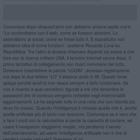
Comunque dopo cinquant’anni non abbiamo ancora capito cos'è.
“Lo confondiamo con il web, come se fossero sinonimi. Lo
assimiliamo ai social, come se fosse tutto lì. E soprattutto non
abbiamo idea di come funzioni”, sostiene Riccardo Luna su
Repubblica. Tra l’altro si doveva chiamare Arpanet ed aveva a che
fare con la ricerca militare USA, il termine Internet venne dopo. Il
primo tentativo di collegamento non riuscì nemmeno del tutto.
Dovevano trasmettere la parola “LOGIN”,
accesso-registrazione
,
ma dopo le due lettere “LO” il sistema andò in tilt. Questo forse
spiega perché anch’io non riesco sempre a farlo funzionare. Se
non è riuscito a quei cervelloni, figurati a me che dimentico le
password che di continuo vengono richieste negli interminabili
aggiornamenti. Le ho segnate tutte in una nota che non ricordo più
dove ho messo. Quando l’intelligenza è rimasta quella che è, anche
quella artificiale più di tanto non soccorre. Comunque se è vero che
a fare i conti con la calcolatrice si perde la capacità di contare, ad
usare il navigatore viaggiamo meglio, ma perdiamo il senso
dell’orientamento, ad usare l’intelligenza artificiale non è che si
perderà quella naturale? Speriamo di no.