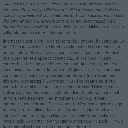
. —
Internet è una rete di telecomunicazioni ad accesso pubblico
che connette vari dispositivi o terminali in tutto il mondo. Dalla sua
nascita rappresenta il principale mezzo di comunicazione di massa
che offre all'utente una vasta serie di contenuti potenzialmente
informativi e di servizi.
Questa la definizione di Wikipedia: dalla rete,
sulla rete, per la rete. E tutto quanto è rete.
Internet in questi giorni, precisamente il 29 ottobre, ha compiuto 50
anni. Solo mezzo secolo. Un ragazzo in fondo. Diciamo meglio, un
uomo maturo. Ma la vita, dice, comincia a cinquant’anni. E quindi
quella di Internet è appena cominciata. Chissà cosa il futuro
riserberà a lui e a noi che lo frequentiamo. Anche a chi, come me,
lo conosce a malapena, lo frequenta il giusto e gli dà anche poca
confidenza. E poi, dice: quale cinquantesimo? Internet sembra
abbia avuto tanti inizi. Il 29 ottobre 1969 il collegamento di due
computer diversi e distanti, che avvenne presso l’Università della
California, a Los Angeles, è stato uno di quelli e forse neanche il
primo e certo neanche il più importante, dicono gli esperti
informatici ben informati. E chissà se c’è differenza al giorno d’oggi
tra essere informatico ed essere informato. Tra informatica e
informazione. La stampa, all’epoca, non dette alcun risalto alla
notizia, solo un giornalino universitario americano ne parlò. Il 1969
fu l’anno dello sbarco sulla Luna, non su Internet.