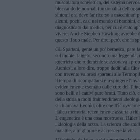
muscolatura scheletrica, del sistema nervos
bloccando le normali funzionalità dell'organ
sintomi e si deve far ricorso a macchinari p
alcuni, pochi, casi nel mondo di bambini, c
diagnosticato dai medici, per cui è stato a
vivere. Anche Stephen Hawking avrebbe dov
questo il suo male. Per dire, però, che la spe
Gli Spartani, gente un po’ bernesca, pare 
sul monte Taigeto, secondo una leggenda, n
guerriero che rudemente selezionava i propri
Ateniesi, a loro dire, troppo dediti alla fil
con trecento valorosi spartani alle Termopil
il tempo di ricompattarsi e respingere l'inv
evidentemente esentato dalle cure del Taig
sono belli e i cattivi pure brutti. Tutto ciò
della storia a molti fraintendimenti ideologi
si chiamava Leonìd, oltre che Il'ìč ovviame
italica memoria, recentemente assurta a rid
L'eugenetica è una cosa mostruosa. Hitler 
l'ideologia della razza. La scienza che stud
malattie, a migliorare e accrescere la vita.
Mi chiedo, da laico, a chi appartiene la vi