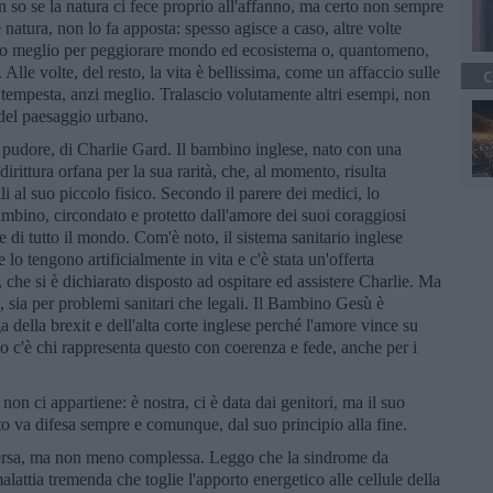
 so se la natura ci fece proprio all'affanno, ma certo non sempre
 natura, non lo fa apposta: spesso agisce a caso, altre volte
tro meglio per peggiorare mondo ed ecosistema o, quantomeno,
 Alle volte, del resto, la vita è bellissima, come un affaccio sulle
C
n tempesta, anzi meglio. Tralascio volutamente altri esempi, non
del paesaggio urbano.
e pudore, di Charlie Gard. Il bambino inglese, nato con una
irittura orfana per la sua rarità, che, al momento, risulta
li al suo piccolo fisico. Secondo il parere dei medici, lo
ambino, circondato e protetto dall'amore dei suoi coraggiosi
ne di tutto il mondo. Com'è noto, il sistema sanitario inglese
lo tengono artificialmente in vita e c'è stata un'offerta
che si è dichiarato disposto ad ospitare ed assistere Charlie. Ma
one, sia per problemi sanitari che legali. Il Bambino Gesù è
 della brexit e dell'alta corte inglese perché l'amore vince su
do c'è chi rappresenta questo con coerenza e fede, anche per i
 non ci appartiene: è nostra, ci è data dai genitori, ma il suo
o va difesa sempre e comunque, dal suo principio alla fine.
versa, ma non meno complessa. Leggo che la sindrome da
ttia tremenda che toglie l'apporto energetico alle cellule della