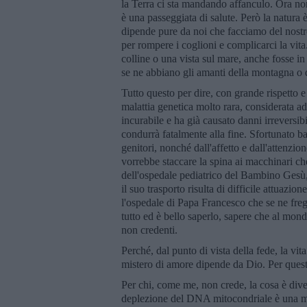
la Terra ci sta mandando affanculo. Ora non
è una passeggiata di salute. Però la natura è
dipende pure da noi che facciamo del nos
per rompere i coglioni e complicarci la vita.
colline o una vista sul mare, anche fosse i
se ne abbiano gli amanti della montagna o 
Tutto questo per dire, con grande rispetto 
malattia genetica molto rara, considerata add
incurabile e ha già causato danni irreversibi
condurrà fatalmente alla fine. Sfortunato b
genitori, nonché dall'affetto e dall'attenzio
vorrebbe staccare la spina ai macchinari che 
dell'ospedale pediatrico del Bambino Gesù, 
il suo trasporto risulta di difficile attuazi
l'ospedale di Papa Francesco che se ne frega
tutto ed è bello saperlo, sapere che al mon
non credenti.
Perché, dal punto di vista della fede, la vita
mistero di amore dipende da Dio. Per quest
Per chi, come me, non crede, la cosa è di
deplezione del DNA mitocondriale è una mala