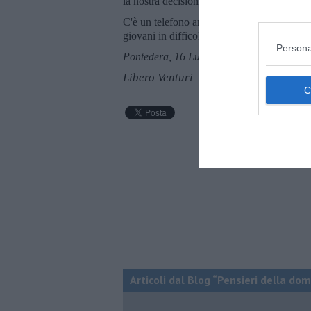
la nostra decisione.
C'è un telefono amico, un numero verde, ap
giovani in difficoltà con la vita.
Persona
Pontedera, 16 Luglio 2017
Libero Venturi
Articoli dal Blog “Pensieri della dom