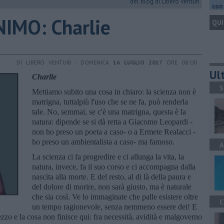
del blog di Libero Venturi
con 
IMO: Charlie
QUI
DI LIBERO VENTURI - DOMENICA
16 LUGLIO 2017
ORE 08:00
Ult
Charlie
S
Mettiamo subito una cosa in chiaro: la scienza non è
matrigna, tuttalpiù l'uso che se ne fa, può renderla
tale. No, semmai, se c'è una matrigna, questa è la
natura: dipende se si dà retta a Giacomo Leopardi -
non ho preso un poeta a caso- o a Ermete Realacci -
ho preso un ambientalista a caso- ma famoso.
A
La scienza ci fa progredire e ci allunga la vita, la
natura, invece, fa il suo corso e ci accompagna dalla
nascita alla morte. E del resto, al di là della paura e
del dolore di morire, non sarà giusto, ma è naturale
che sia così. Ve lo immaginate che palle esistere oltre
C
un tempo ragionevole, senza nemmeno essere dei! E
zzo e la cosa non finisce qui: fra necessità, avidità e malgoverno