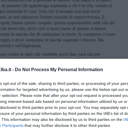
 da pensare che appartenga sopratutto a chi è in vita, venuto al
er entrambe le cose. Solo che il neonato non può avere
si, se non attraverso l'istinto naturale di sopravvivenza. E
rispetti, hanno questo compito, questa responsabilità sulla vita del
che invecchia, dove cioè si nasce meno di quanto si muore.
avorire la nascita che di contrastare la morte. In compenso ci sono
 troppo; e dove comunque le nascite superano i decessi. Ma
ertà e sull'ingiustizia.
ttono contro lo stato che vorrebbe porvi fine, sarà vita per
iamo noi -e lo stato- che ne abbiamo bisogno? Per cui lo stato per
on c'è più niente da fare e non è più compensabile l'onere. E per
ba.it -
Do Not Process My Personal Information
sempre tenerla con sé, a qualsiasi condizione e compassionevole
di Charlie non so se avrei lo stesso coraggio. Se fossi il padre,
 vita, non sarà la vita degli altri bambini, non la vorrei per mio
to opt-out of the sale, sharing to third parties, or processing of your per
 ha, né mai avrà la gioia e le opportunità. E le cure saranno un
formation for targeted advertising by us, please use the below opt-out s
l'irrimediabile sofferenza, ben oltre il doloroso amore della vita?
r selection. Please note that after your opt-out request is processed y
mpensabile, è vita in sé stessa, ragione anche irragionevole
eing interest-based ads based on personal information utilized by us or
non saprei che fare, non saprei, onestamente, su quale scelta
disclosed to third parties prior to your opt-out. You may separately opt-
a certo spetterebbe a me. E soprattutto alla madre, moglie o
losure of your personal information by third parties on the IAB’s list of
la vita dentro di sé. E la sanità pubblica e lo Stato, almeno nei
. This information may also be disclosed by us to third parties on the
IA
iù ricchi, dovrebbero consigliarci, ma sostenerci, qualsiasi fosse
Participants
that may further disclose it to other third parties.