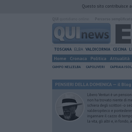
Questo sito contribuisce 
QUI
quotidiano online.
Percorso semplificat
TOSCANA
ELBA
VALDICORNIA
CECINA
L
Home
Cronaca
Politica
Attualità
CAMPO NELL'ELBA
CAPOLIVERI
CAPRAIA ISOL
PENSIERI DELLA DOMENICA — il Blog 
Libero Venturi è un pension
non ha trovato niente di meg
schiera degli scrittori -o se
valderopiteco e pontederes
ingannare il cazzo di temp
la vita, gli altri e, in fondo