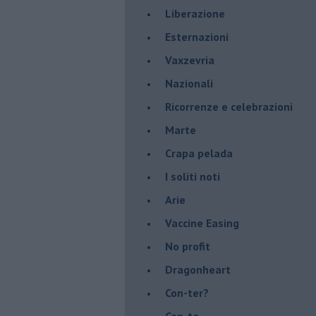
​Liberazione
Esternazioni
Vaxzevria
Nazionali
​Ricorrenze e celebrazioni
Marte
​Crapa pelada
​I soliti noti
Arie
​Vaccine Easing
No profit
Dragonheart
Con-ter?
​Con-te