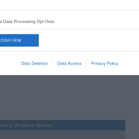
pare anche su questo blog e si chiama proprio Charlie, aiuta i
l Data Processing Opt Outs
CONFIRM
Data Deletion
Data Access
Privacy Policy
enica” di Libero Venturi