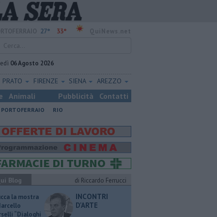
27°
33°
RTOFERRAIO
QuiNews.net
vedì
06 Agosto 2026
PRATO
FIRENZE
SIENA
AREZZO
e
Animali
Pubblicità
Contatti
PORTOFERRAIO
RIO
ui Blog
di Riccardo Ferrucci
INCONTRI
ucca la mostra
D'ARTE
Marcello
selli “Dialoghi