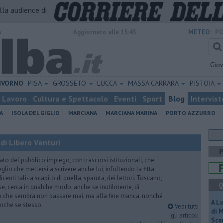
alla audience di
o
Aggiornato alle 15:45
METEO:
PO
Gio
IVORNO
PISA
GROSSETO
LUCCA
MASSA CARRARA
PISTOIA
Lavoro
Cultura e Spettacolo
Eventi
Sport
Blog
Intervist
A
ISOLA DEL GIGLIO
MARCIANA
MARCIANA MARINA
PORTO AZZURRO
di Libero Venturi
ato del pubblico impiego, con trascorsi istituzionali, che
lio che mettersi a scrivere anche lui, infoltendo la fitta
dicenti tali- a scapito di quella, sparuta, dei lettori. Toscano,
Q
e, cerca in qualche modo, anche se inutilmente, di
o che sembra non passare mai, ma alla fine manca, nonché
A L
, anche se stesso.
Vedi tutti
di 
gli articoli
Scar