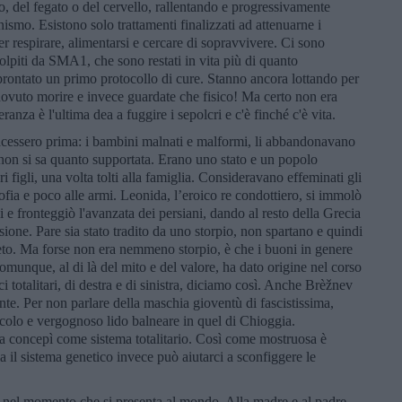
o, del fegato o del cervello, rallentando e progressivamente
ismo. Esistono solo trattamenti finalizzati ad attenuarne i
er respirare, alimentarsi e cercare di sopravvivere. Ci sono
olpiti da SMA1, che sono restati in vita più di quanto
pprontato un primo protocollo di cure. Stanno ancora lottando per
uto morire e invece guardate che fisico! Ma certo non era
ranza è l'ultima dea a fuggire i sepolcri e c'è finché c'è vita.
facessero prima: i bambini malnati e malformi, li abbandonavano
on si sa quanto supportata. Erano uno stato e un popolo
 figli, una volta tolti alla famiglia. Consideravano effeminati gli
osofia e poco alle armi. Leonida, l’eroico re condottiero, si immolò
i e fronteggiò l'avanzata dei persiani, dando al resto della Grecia
asione. Pare sia stato tradito da uno storpio, non spartano e quindi
eto. Ma forse non era nemmeno storpio, è che i buoni in genere
, comunque, al di là del mito e del valore, ha dato origine nel corso
ci totalitari, di destra e di sinistra, diciamo così. Anche Brèžnev
nte. Per non parlare della maschia gioventù di fascistissima,
icolo e vergognoso lido balneare in quel di Chioggia.
la concepì come sistema totalitario. Così come mostruosa è
ia il sistema genetico invece può aiutarci a sconfiggere le
ta nel momento che si presenta al mondo. Alla madre e al padre,