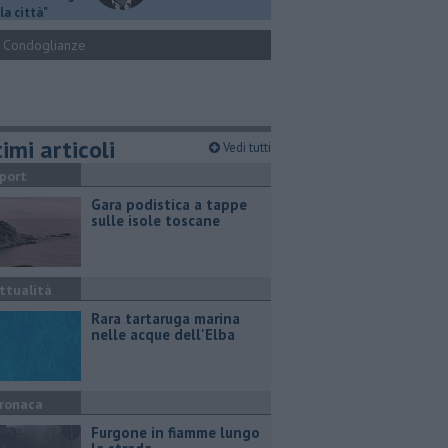
la città"
Condoglianze
imi articoli
Vedi tutti
port
Gara podistica a tappe
sulle isole toscane
ttualità
Rara tartaruga marina
nelle acque dell'Elba
ronaca
Furgone in fiamme lungo