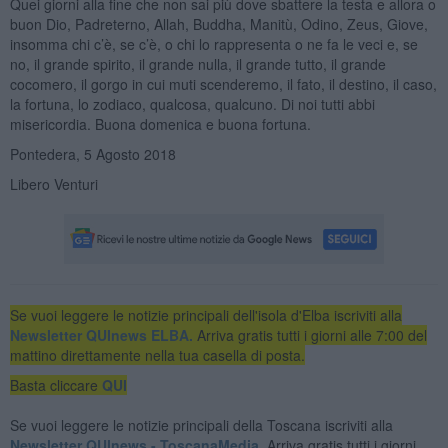
Quei giorni alla fine che non sai più dove sbattere la testa e allora o
buon Dio, Padreterno, Allah, Buddha, Manitù, Odino, Zeus, Giove,
insomma chi c’è, se c’è, o chi lo rappresenta o ne fa le veci e, se
no, il grande spirito, il grande nulla, il grande tutto, il grande
cocomero, il gorgo in cui muti scenderemo, il fato, il destino, il caso,
la fortuna, lo zodiaco, qualcosa, qualcuno. Di noi tutti abbi
misericordia. Buona domenica e buona fortuna.
Pontedera, 5 Agosto 2018
Libero Venturi
Se vuoi leggere le notizie principali dell'isola d'Elba iscriviti alla
Newsletter QUInews ELBA.
Arriva gratis tutti i giorni alle 7:00 del
mattino direttamente nella tua casella di posta.
Basta cliccare
QUI
Se vuoi leggere le notizie principali della Toscana iscriviti alla
Newsletter QUInews - ToscanaMedia.
Arriva gratis tutti i giorni