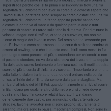
superstrada perché così si fa prima e all’improvviso trovi una fila
segnalata di 9 chilometri per lavori in corso e lo dovresti sapere che
i lavori sulla superstrada sono sempre in corso d’estate con una fila
segnalata di 9 chilometri. Lo fanno apposta perché sanno che
d’estate la gente va al mare o da qualche parte in auto e tutti
pensano di essere in ritardo sulla tabella di marcia. Per diminuire la
velocità, magari non il traffico, ci sono gli autovelox, ma non c’è
niente di meglio dei lavori in corso. Del resto stanno lavorando per
noi. E i lavori in corso consistono in una serie di birilli che sembra di
essere al bowling, solo che in questo caso i birilli sono messi in fila
per lungo e sono parecchi di più, si estendono per chilometri e non
si possono stendere, ne va della sicurezza dei lavoratori. La doppia
fila delle auto scorre lentamente e funziona così: se ti metti a destra
scorre di più la corsia di sinistra e viceversa, l’importante è che, una
volta fatto lo slalom tra le auto, quando devi entrare nella corsia
unica, all’inizio dei birilli, tu sia sempre dalla parte sbagliata. Ma
arrivarci all’inizio dei birilli! Poi, quando finalmente ci arrivi, si scorre
in fila indiana per qualche altro chilometro e ci si chiede dove e
quali siano i lavori in corso e relativi lavoratori. E si danno
genericamente due casi: o, pur annunciati dalla cartellonistica
stradale, lavori e lavoratori non ci sono proprio, sicuramente ci
saranno, ma ora sono in pausa, macchinari compresi. Non sono in