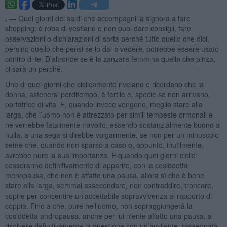
. —
Quei giorni dei saldi che accompagni la signora a fare
shopping: è roba di vestiario e non puoi dare consigli, fare
osservazioni o dichiarazioni di sorta perché tutto quello che dici,
persino quello che pensi se lo dai a vedere, potrebbe essere usato
contro di te. D’altronde se è la zanzara femmina quella che pinza,
ci sarà un perché.
Uno di quei giorni che ciclicamente rivelano e ricordano che la
donna, astenersi perditempo, è fertile e, specie se non arrivano,
portatrice di vita. E, quando invece vengono, meglio stare alla
larga, che l’uomo non è attrezzato per simili tempeste ormonali e
ne verrebbe fatalmente travolto, essendo sostanzialmente buono a
nulla, a una sega si direbbe volgarmente, se non per un minuscolo
seme che, quando non sparso a caso o, appunto, inutilmente,
avrebbe pure la sua importanza. E quando quei giorni ciclici
cesseranno definitivamente di apparire, con la cosiddetta
menopausa, che non è affatto una pausa, allora sì che è bene
stare alla larga, semmai assecondare, non contraddire, troncare,
sopire per consentire un’accettabile sopravvivenza al rapporto di
coppia. Fino a che, pure nell’uomo, non sopraggiungerà la
cosiddetta andropausa, anche per lui niente affatto una pausa, a
risolvere definitivamente la questione con un’avvilente, rassegnata,