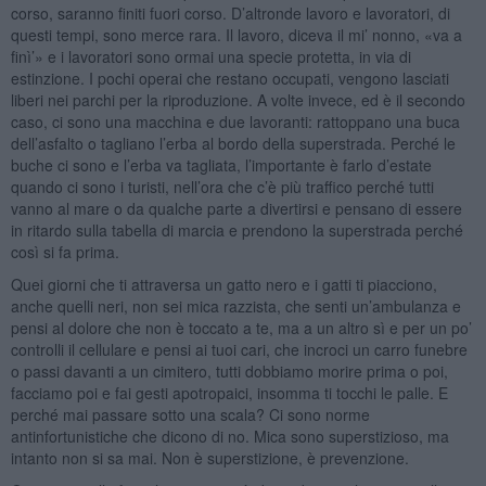
corso, saranno finiti fuori corso. D’altronde lavoro e lavoratori, di
questi tempi, sono merce rara. Il lavoro, diceva il mi’ nonno, «va a
finì’» e i lavoratori sono ormai una specie protetta, in via di
estinzione. I pochi operai che restano occupati, vengono lasciati
liberi nei parchi per la riproduzione. A volte invece, ed è il secondo
caso, ci sono una macchina e due lavoranti: rattoppano una buca
dell’asfalto o tagliano l’erba al bordo della superstrada. Perché le
buche ci sono e l’erba va tagliata, l’importante è farlo d’estate
quando ci sono i turisti, nell’ora che c’è più traffico perché tutti
vanno al mare o da qualche parte a divertirsi e pensano di essere
in ritardo sulla tabella di marcia e prendono la superstrada perché
così si fa prima.
Quei giorni che ti attraversa un gatto nero e i gatti ti piacciono,
anche quelli neri, non sei mica razzista, che senti un’ambulanza e
pensi al dolore che non è toccato a te, ma a un altro sì e per un po’
controlli il cellulare e pensi ai tuoi cari, che incroci un carro funebre
o passi davanti a un cimitero, tutti dobbiamo morire prima o poi,
facciamo poi e fai gesti apotropaici, insomma ti tocchi le palle. E
perché mai passare sotto una scala? Ci sono norme
antinfortunistiche che dicono di no. Mica sono superstizioso, ma
intanto non si sa mai. Non è superstizione, è prevenzione.