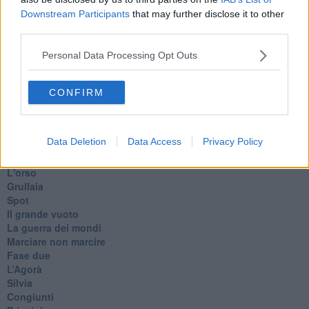
In memoria
Downstream Participants
that may further disclose it to other
​Ancora Francesco
third parties.
Rieccoci
Tenet
Personal Data Processing Opt Outs
Francesco
Suarez
​Il responso
CONFIRM
Willy
Non lo so
Destino
Data Deletion
Data Access
Privacy Policy
Valdera
Commissari
L'orso
Grullaia
Spot
​Il grande vuoto
​La guerra dei mondi
Marciare non marcire
Fase due
L’Agorà
Silvia
Congiunti