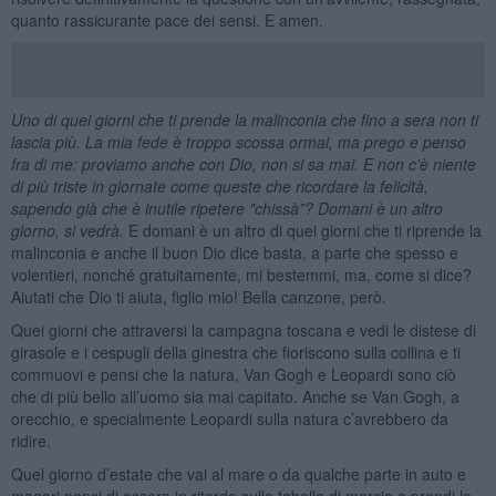
quanto rassicurante pace dei sensi. E amen.
Uno di quei giorni che ti prende la malinconia che fino a sera non ti
lascia più. La mia fede è troppo scossa ormai, ma prego e penso
fra di me: proviamo anche con Dio, non si sa mai. E non c'è niente
di più triste in giornate come queste che ricordare la felicità,
sapendo già che è inutile ripetere "chissà”? Domani è un altro
giorno, si vedrà.
E domani è un altro di quei giorni che ti riprende la
malinconia e anche il buon Dio dice basta, a parte che spesso e
volentieri, nonché gratuitamente, mi bestemmi, ma, come si dice?
Aiutati che Dio ti aiuta, figlio mio! Bella canzone, però.
Quei giorni che attraversi la campagna toscana e vedi le distese di
girasole e i cespugli della ginestra che fioriscono sulla collina e ti
commuovi e pensi che la natura, Van Gogh e Leopardi sono ciò
che di più bello all’uomo sia mai capitato. Anche se Van Gogh, a
orecchio, e specialmente Leopardi sulla natura c’avrebbero da
ridire.
Quel giorno d’estate che vai al mare o da qualche parte in auto e
magari pensi di essere in ritardo sulla tabella di marcia e prendi la