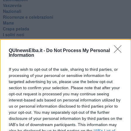
Vaxzevria
Nazionali
​Ricorrenze e celebrazioni
Marte
​Crapa pelada
​I soliti noti
Arie
​Vaccine Easing
QUInewsElba.it -
Do Not Process My Personal
No profit
Information
Dragonheart
Con-ter?
​Con-te
If you wish to opt-out of the sale, sharing to third parties, or
Coincidenze e crisi
processing of your personal or sensitive information for
L'amico
targeted advertising by us, please use the below opt-out
​L’anno del vaccino
section to confirm your selection. Please note that after your
Giulio Regeni
opt-out request is processed you may continue seeing
​Il rosario
interest-based ads based on personal information utilized by
Paolo Rossi
us or personal information disclosed to third parties prior to
Maradona
your opt-out. You may separately opt-out of the further
Cronaca
disclosure of your personal information by third parties on the
​Ancora Covid
IAB’s list of downstream participants. This information may
​Biden!
also be disclosed by us to third parties on the
IAB’s List of