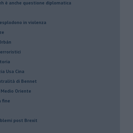
leh è anche questione diplomatica
 esplodono in violenza
ze
 Orbán
rroristici
toria
zia Usa Cina
tralità di Bennet
l Medio Oriente
a fine
roblemi post Brexit