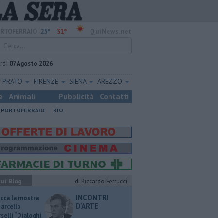
25°
31°
RTOFERRAIO
QuiNews.net
rdì
07 Agosto 2026
PRATO
FIRENZE
SIENA
AREZZO
e
Animali
Pubblicità
Contatti
PORTOFERRAIO
RIO
ui Blog
di Riccardo Ferrucci
INCONTRI
ucca la mostra
D'ARTE
Marcello
selli “Dialoghi