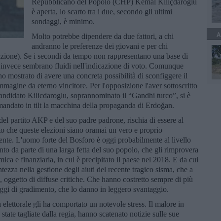
Repubblicano del Popolo (CHP) Kemal Kılıçdaroğlu
è aperta, lo scarto tra i due, secondo gli ultimi
sondaggi, è minimo.
A
Molto potrebbe dipendere da due fattori, a chi
andranno le preferenze dei giovani e per chi
lazione). Se i secondi da tempo non rappresentano una base di
mi invece sembrano fluidi nell'indicazione di voto. Comunque
o mostrato di avere una concreta possibilità di sconfiggere il
immagine da eterno vincitore. Per l'opposizione l'aver sottoscritto
candidato Kilicdaroglu, soprannominato il “Gandhi turco”, si è
mandato in tilt la macchina della propaganda di Erdoğan.
 del partito AKP e del suo padre padrone, rischia di essere al
o che queste elezioni siano oramai un vero e proprio
dente. L'uomo forte del Bosforo è oggi probabilmente al livello
nto da parte di una larga fetta del suo popolo, che gli rimprovera
ica e finanziaria, in cui è precipitato il paese nel 2018. E da cui
entezza nella gestione degli aiuti del recente tragico sisma, che a
a, oggetto di diffuse critiche. Che hanno costretto sempre di più
aggi di gradimento, che lo danno in leggero svantaggio.
 elettorale gli ha comportato un notevole stress. Il malore in
state tagliate dalla regia, hanno scatenato notizie sulle sue