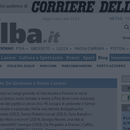
alla audience di
o
Aggiornato alle 15:33
METEO:
PO
Vene
IVORNO
PISA
GROSSETO
LUCCA
MASSA CARRARA
PISTOIA
Lavoro
Cultura e Spettacolo
Eventi
Sport
Blog
Intervist
A
ISOLA DEL GIGLIO
MARCIANA
MARCIANA MARINA
PORTO AZZURRO
do De Girolamo e Enrico Catassi
 un lungo periodo di vita vissuta a Firenze in cui la
ta lavoro, sono tornato a vivere a Pisa dove sono cresciuto
one del partito e circoli Arci. Mi occupo di ambiente e Servizi
Q
gionale e nazionale. Nella mia attività divulgativa ho
ente (2012), Servizi Pubblici Locali (2013), Gino Bartali e i
A L
 da rifiuti a risorse! (2014), Giorgio Nissim, una vita al
di 
osteniAMO l'energia (2018), Da Mogador a Firenze: i Caffaz,
Scar
rea (2019). ENRICO CATASSI - Storico e criminologo