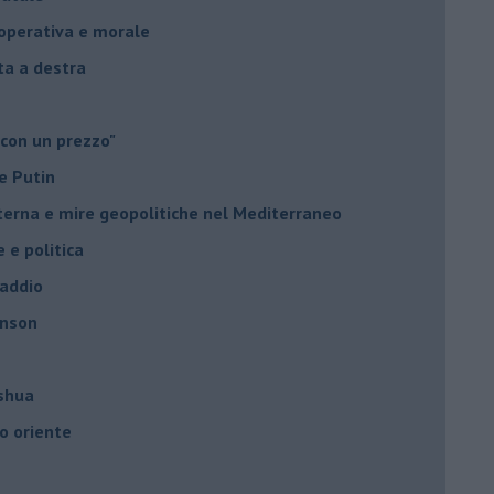
à operativa e morale
sta a destra
 con un prezzo"
e Putin
nterna e mire geopolitiche nel Mediterraneo
e e politica
 addio
hnson
oshua
o oriente