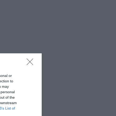
sonal or
ection to
ou may
 personal
out of the
 downstream
B’s List of