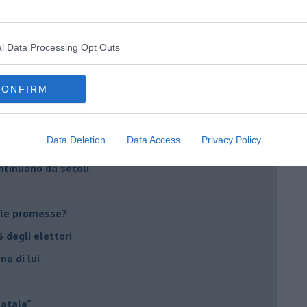
imenticare
il futuro di Erdoğan
l Data Processing Opt Outs
stra israeliana
le
CONFIRM
o complicato
Data Deletion
Data Access
Privacy Policy
suna emergenza
ontinuano da secoli
le promesse?
 degli elettori
no di lui
Natale”