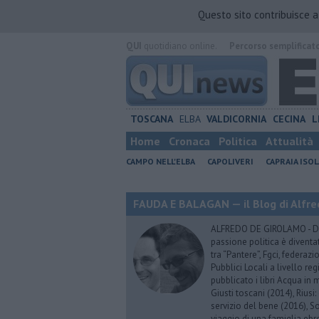
Questo sito contribuisce 
QUI
quotidiano online.
Percorso semplificat
TOSCANA
ELBA
VALDICORNIA
CECINA
L
Home
Cronaca
Politica
Attualità
CAMPO NELL'ELBA
CAPOLIVERI
CAPRAIA ISOL
FAUDA E BALAGAN — il Blog di Alfre
ALFREDO DE GIROLAMO - Dopo
passione politica è diventa
tra “Pantere”, Fgci, federazi
Pubblici Locali a livello re
pubblicato i libri Acqua in m
Giusti toscani (2014), Riusi:
servizio del bene (2016), S
viaggio di una famiglia eb