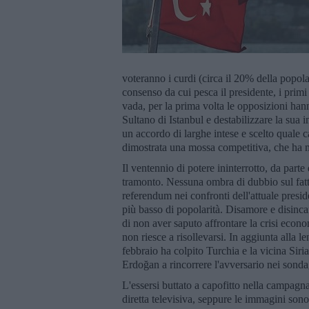
voteranno i curdi (circa il 20% della popo
consenso da cui pesca il presidente, i pri
vada, per la prima volta le opposizioni hann
Sultano di Istanbul e destabilizzare la sua 
un accordo di larghe intese e scelto quale 
dimostrata una mossa competitiva, che ha 
Il ventennio di potere ininterrotto, da parte
tramonto. Nessuna ombra di dubbio sul fatt
referendum nei confronti dell'attuale presi
più basso di popolarità. Disamore e disinca
di non aver saputo affrontare la crisi econom
non riesce a risollevarsi. In aggiunta alla l
febbraio ha colpito Turchia e la vicina Siri
Erdoğan a rincorrere l'avversario nei sond
L'essersi buttato a capofitto nella campagna
diretta televisiva, seppure le immagini sono 