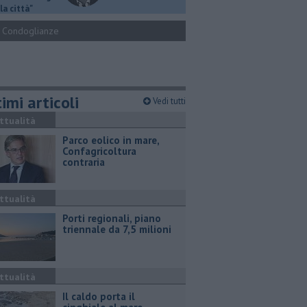
la città"
Condoglianze
imi articoli
Vedi tutti
ttualità
Parco eolico in mare,
Confagricoltura
contraria
ttualità
Porti regionali, piano
triennale da 7,5 milioni
ttualità
Il caldo porta il