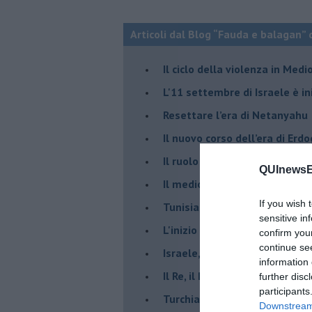
Articoli dal Blog “Fauda e balagan” 
Il ciclo della violenza in Medi
L'11 settembre di Israele è in
Resettare l’era di Netanyahu
​Il nuovo corso dell’era di Erd
Il ruolo delle diplomazie nei c
QUInewsEl
Il medioriente di Silvio
If you wish 
Tunisia rischiosa e strategica 
sensitive in
L'inizio del “secolo della Turc
confirm you
continue se
Israele, deciderà il borsone d
information 
Il Re, il Primo Ministro, il Sin
further disc
participants
Turchia al voto, Erdogan in bil
Downstream 