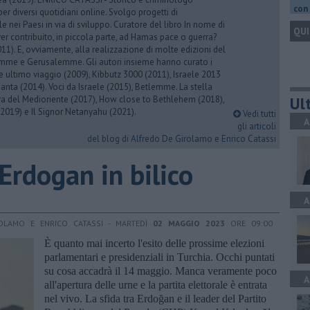
con 
er diversi quotidiani online. Svolgo progetti di
 nei Paesi in via di sviluppo. Curatore del libro In nome di
QUI
er contribuito, in piccola parte, ad Hamas pace o guerra?
1). E, ovviamente, alla realizzazione di molte edizioni del
emme e Gerusalemme. Gli autori insieme hanno curato i
 ultimo viaggio (2009), Kibbutz 3000 (2011), Israele 2013
Santa (2014). Voci da Israele (2015), Betlemme. La stella
Ult
ra del Medioriente (2017), How close to Bethlehem (2018),
2019) e Il Signor Netanyahu (2021).
Vedi tutti
A
gli articoli
del blog di Alfredo De Girolamo e Enrico Catassi
 Erdogan in bilico
A
OLAMO E ENRICO CATASSI - MARTEDÌ
02 MAGGIO 2023
ORE 09:00
È quanto mai incerto l'esito delle prossime elezioni
parlamentari e presidenziali in Turchia. Occhi puntati
su cosa accadrà il 14 maggio. Manca veramente poco
A
all'apertura delle urne e la partita elettorale è entrata
nel vivo. La sfida tra Erdoğan e il leader del Partito