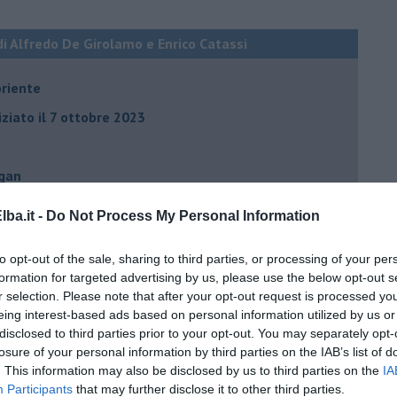
di Alfredo De Girolamo e Enrico Catassi
oriente
iziato il 7 ottobre 2023
ogan
onflitti
ba.it -
Do Not Process My Personal Information
to opt-out of the sale, sharing to third parties, or processing of your per
per l'Italia
formation for targeted advertising by us, please use the below opt-out s
hia”
r selection. Please note that after your opt-out request is processed y
eing interest-based ads based on personal information utilized by us or
ella spesa
disclosed to third parties prior to your opt-out. You may separately opt-
daco e la Brexit
losure of your personal information by third parties on the IAB’s list of
. This information may also be disclosed by us to third parties on the
IA
ico
Participants
that may further disclose it to other third parties.