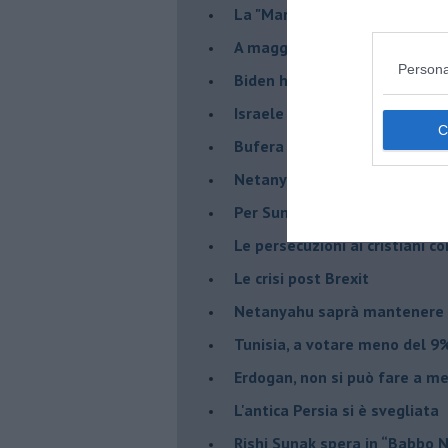
La "Marcia dei vivi" per non d
A maggio le urne decideranno 
Persona
Biden ha fatto infuriare la de
Israele rischia una guerra civi
Bufera sull'immigrazione
Netanyahu a Roma, un viaggi
Per Sunak niente crisi e nes
Le persecuzioni ai cristiani c
Le crisi post Brexit
Netanyahu saprà mantenere 
Tunisia, a votare meno del 9%
Erdogan, non si può fare a me
L'antica Persia si è svegliata
Rishi Sunak spera in “Babbo 