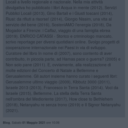
Locali a livello regionale e nazionale. Nella mia attività
divulgativa ho pubblicato i libri Acqua in mente (2012), Servizi
Pubblici Locali (2013), Gino Bartali e i Giusti toscani (2014),
Riusi: da rifiuti a risorse! (2014), Giorgio Nissim, una vita al
servizio del bene (2016), SosteniAMO l'energia (2018), Da
Mogador a Firenze: i Caffaz, viaggio di una famiglia ebrea
(2019). ENRICO CATASSI - Storico e criminologo mancato,
scrivo reportage per diversi quotidiani online. Svolgo progetti di
cooperazione internazionale nei Paesi in via di sviluppo.
Curatore del libro In nome di (2007), sono contento di aver
contribuito, in piccola parte, ad Hamas pace o guerra? (2005) e
Non solo pane (2011). E, ovviamente, alla realizzazione di
molte edizioni del Concerto di Natale a Betlemme e
Gerusalemme. Gli autori insieme hanno curato i seguenti libri:
Gerusalemme ultimo viaggio (2009), Kibbutz 3000 (2011),
Israele 2013 (2013), Francesco in Terra Santa (2014). Voci da
Israele (2015), Betlemme. La stella della Terra Santa
nell'ombra del Medioriente (2017), How close to Bethlehem
(2018), Netanyahu re senza trono (2019) e Il Signor Netanyahu
(2021).
,
Sabato
ore 10:06
Blog
01 Maggio 2021