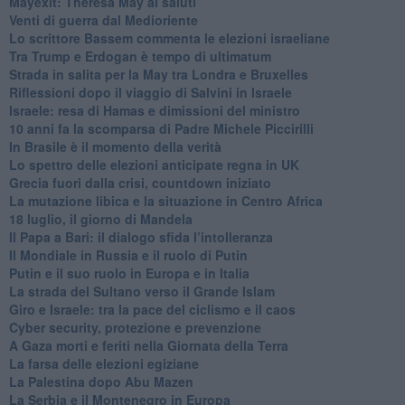
Mayexit: Theresa May ai saluti
Venti di guerra dal Medioriente
Lo scrittore Bassem commenta le elezioni israeliane
Tra Trump e Erdogan è tempo di ultimatum
Strada in salita per la May tra Londra e Bruxelles
Riflessioni dopo il viaggio di Salvini in Israele
Israele: resa di Hamas e dimissioni del ministro
10 anni fa la scomparsa di Padre Michele Piccirilli
In Brasile è il momento della verità
Lo spettro delle elezioni anticipate regna in UK
Grecia fuori dalla crisi, countdown iniziato
La mutazione libica e la situazione in Centro Africa
18 luglio, il giorno di Mandela
Il Papa a Bari: il dialogo sfida l’intolleranza
Il Mondiale in Russia e il ruolo di Putin
Putin e il suo ruolo in Europa e in Italia
La strada del Sultano verso il Grande Islam
Giro e Israele: tra la pace del ciclismo e il caos
Cyber security, protezione e prevenzione
A Gaza morti e feriti nella Giornata della Terra
La farsa delle elezioni egiziane
La Palestina dopo Abu Mazen
La Serbia e il Montenegro in Europa