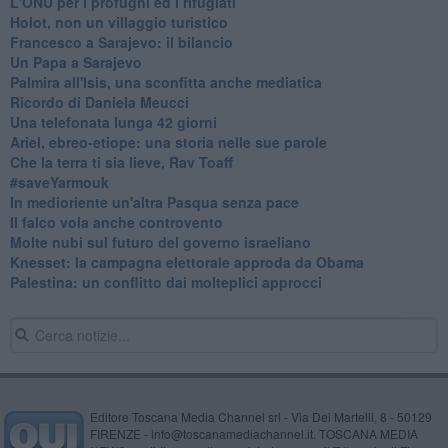
L'ONU per i profughi ed i rifugiati
Holot, non un villaggio turistico
Francesco a Sarajevo: il bilancio
Un Papa a Sarajevo
Palmira all'Isis, una sconfitta anche mediatica
Ricordo di Daniela Meucci
​Una telefonata lunga 42 giorni
​Ariel, ebreo-etiope: una storia nelle sue parole
Che la terra ti sia lieve, Rav Toaff
​#saveYarmouk
​In medioriente un'altra Pasqua senza pace
​Il falco vola anche controvento
Molte nubi sul futuro del governo israeliano
Knesset: la campagna elettorale approda da Obama
Palestina: un conflitto dai molteplici approcci
Editore Toscana Media Channel srl - Via Dei Martelli, 8 - 50129
FIRENZE - info@toscanamediachannel.it. TOSCANA MEDIA