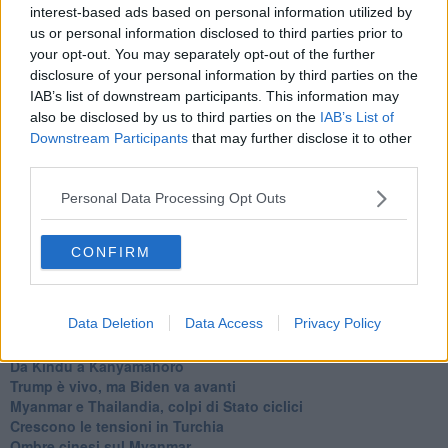
Papa Bergoglio vedrà Viktor Orbán
interest-based ads based on personal information utilized by
Bennet, un giorno in attesa di Biden
us or personal information disclosed to third parties prior to
Il ritorno dei talebani
your opt-out. You may separately opt-out of the further
​La lenta agonia del Libano
disclosure of your personal information by third parties on the
Sudafrica, è allarme alimentare
IAB’s list of downstream participants. This information may
Usa di nuovo al centro della geopolitica internazionale
also be disclosed by us to third parties on the
IAB’s List of
L’appuntamento di Israele con il cambiamento
Downstream Participants
that may further disclose it to other
La farsa delle elezioni in Siria
third parties.
In Medioriente non ci sono favole, solo realtà
Biden chiama ma Netanyahu non risponde
Personal Data Processing Opt Outs
Niente di nuovo in Medioriente
La forza di Boris Johnson
Biden nuovo alleato armeno contro la Turchia
CONFIRM
Mar Mediterraneo cimitero silente
Richiami neo ottomani, la Francia guarda sospetta
Israele ultima curva a destra
Data Deletion
Data Access
Privacy Policy
Israele al voto: il Re sarà morto o vivo?
Londra trema tra gossip e casse vuote
Da Kindu a Kanyamahoro
Trump è vivo, ma Biden va avanti
Myanmar e Thailandia, colpi di Stato ciclici
Crescono le tensioni in Turchia
Ombre cinesi sul Myanmar