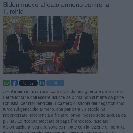
Biden nuovo alleato armeno contro la
Turchia
. —
Armeni e Turchia
ancora divisi da una guerra e dalla storia.
Ferite lontane dall'essere ricucite se prima non si mette da parte
l'ottusità, per l'indifendibile. Il castello di sabbia del negazionismo
turco sul genocidio armeno, che per oltre un secolo ha
imperversato, incomincia a franare, ormai messo sotto accusa da
più lati. Le ripetute stoccate di papa Francesco, rasoiate
diplomatiche al vetriolo, sono culminate con la lezione di moralità
del richiamo al “grido soffocato dei cristiani”, non gradita da