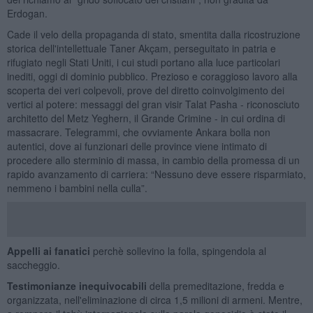
Erdogan.
Cade il velo della propaganda di stato, smentita dalla ricostruzione
storica dell'intellettuale Taner Akçam, perseguitato in patria e
rifugiato negli Stati Uniti, i cui studi portano alla luce particolari
inediti, oggi di dominio pubblico. Prezioso e coraggioso lavoro alla
scoperta dei veri colpevoli, prove del diretto coinvolgimento dei
vertici al potere: messaggi del gran visir Talat Pasha - riconosciuto
architetto del Metz Yeghern, il Grande Crimine - in cui ordina di
massacrare. Telegrammi, che ovviamente Ankara bolla non
autentici, dove ai funzionari delle province viene intimato di
procedere allo sterminio di massa, in cambio della promessa di un
rapido avanzamento di carriera: “Nessuno deve essere risparmiato,
nemmeno i bambini nella culla”.
Appelli ai fanatici
perchè sollevino la folla, spingendola al
saccheggio.
Testimonianze inequivocabili
della premeditazione, fredda e
organizzata, nell'eliminazione di circa 1,5 milioni di armeni. Mentre,