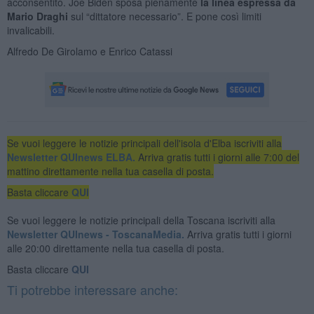
acconsentito. Joe Biden sposa pienamente
la linea espressa da
Mario Draghi
sul “dittatore necessario”. E pone così limiti
invalicabili.
Alfredo De Girolamo e Enrico Catassi
Se vuoi leggere le notizie principali dell'isola d'Elba iscriviti alla
Newsletter QUInews ELBA.
Arriva gratis tutti i giorni alle 7:00 del
mattino direttamente nella tua casella di posta.
Basta cliccare
QUI
Se vuoi leggere le notizie principali della Toscana iscriviti alla
Newsletter QUInews - ToscanaMedia.
Arriva gratis tutti i giorni
alle 20:00 direttamente nella tua casella di posta.
Basta cliccare
QUI
Ti potrebbe interessare anche: