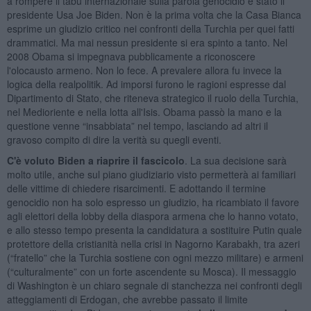
a rompere il tabù internazionale sulla parola genocidio è stato il
presidente Usa Joe Biden. Non è la prima volta che la Casa Bianca
esprime un giudizio critico nei confronti della Turchia per quei fatti
drammatici. Ma mai nessun presidente si era spinto a tanto. Nel
2008 Obama si impegnava pubblicamente a riconoscere
l'olocausto armeno. Non lo fece. A prevalere allora fu invece la
logica della realpolitik. Ad imporsi furono le ragioni espresse dal
Dipartimento di Stato, che riteneva strategico il ruolo della Turchia,
nel Medioriente e nella lotta all'Isis. Obama passò la mano e la
questione venne “insabbiata” nel tempo, lasciando ad altri il
gravoso compito di dire la verità su quegli eventi.
C'è voluto Biden a riaprire il fascicolo
. La sua decisione sarà
molto utile, anche sul piano giudiziario visto permetterà ai familiari
delle vittime di chiedere risarcimenti. E adottando il termine
genocidio non ha solo espresso un giudizio, ha ricambiato il favore
agli elettori della lobby della diaspora armena che lo hanno votato,
e allo stesso tempo presenta la candidatura a sostituire Putin quale
protettore della cristianità nella crisi in Nagorno Karabakh, tra azeri
(“fratello” che la Turchia sostiene con ogni mezzo militare) e armeni
(“culturalmente” con un forte ascendente su Mosca). Il messaggio
di Washington è un chiaro segnale di stanchezza nei confronti degli
atteggiamenti di Erdogan, che avrebbe passato il limite