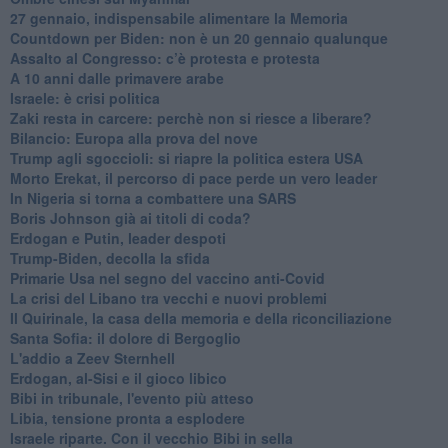
27 gennaio, indispensabile alimentare la Memoria
Countdown per Biden: non è un 20 gennaio qualunque
Assalto al Congresso: c’è protesta e protesta
A 10 anni dalle primavere arabe
Israele: è crisi politica
Zaki resta in carcere: perchè non si riesce a liberare?
Bilancio: Europa alla prova del nove
Trump agli sgoccioli: si riapre la politica estera USA
Morto Erekat, il percorso di pace perde un vero leader
In Nigeria si torna a combattere una SARS
Boris Johnson già ai titoli di coda?
Erdogan e Putin, leader despoti
Trump-Biden, decolla la sfida
Primarie Usa nel segno del vaccino anti-Covid
La crisi del Libano tra vecchi e nuovi problemi
Il Quirinale, la casa della memoria e della riconciliazione
Santa Sofia: il dolore di Bergoglio
L'addio a ​Zeev Sternhell
Erdogan, al-Sisi e il gioco libico
Bibi in tribunale, l'evento più atteso
Libia, tensione pronta a esplodere
Israele riparte. Con il vecchio Bibi in sella