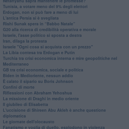
Netanyahu saprà mantenere le promesse?
Tunisia, a votare meno del 9% degli elettori
Erdogan, non si può fare a meno di lui
L'antica Persia si è svegliata
Rishi Sunak spera in “Babbo Natale”
G20 alla ricerca di credibilità operativa e morale
Israele, l'asse politico si sposta a destra
Iran, dilaga la protesta
Israele "Ogni cosa si acquista con un prezzo"
La Libia contesa tra Erdogan e Putin
Turchia tra crisi economica interna e mire geopolitiche nel
Mediterraneo
GB tra crisi economica, sociale e politica
Biden in Medioriente, nessun addio
È calato il sipario su Boris Johnson
Confini di morte
Riflessioni con Abraham Yehoshua
La missione di Draghi in medio oriente
Il giubileo di Elisabetta
L'uccisione di Shireen Abu Akleh è anche questione
diplomatica
Le giornate dell'olocausto
Fanatismo e voglia di duello, esplodono in violenza