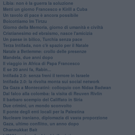
Libia: non è la guerra la soluzione
Metti un giorno Francesco e Kirill a Cuba
Un tavolo di pace è ancora possibile
Boicottiamo Im Tirtzu
Giorno della Memoria, giorno di umanità e civiltà
Cristianesimo ed ebraismo, nasce l'amicizia
Un paese in bilico, Turchia senza pace
Terza Intifada, non c'è spazio per il Natale
Natale a Betlemme: crollo delle presenze
Mandela, due anni dopo
Il viaggio in Africa di Papa Francesco
E se 20 anni fa, Rabin...
Intifada 2.0: senza freni il terrore in Israele
Intifada 2.0: la rivolta monta sui social network
Da Gaza a Montecatini: colloquio con Nidaa Badwan
Dal falco alla colomba: la visita di Reuven Rivlin
Il barbaro scempio del Califfato in Siria
Due crimini, un mondo sconvolto
Il ponte degli enti locali per la Palestina
Nucleare iraniano, diplomazia di vasta proporzione
Gaza, ultimo conflitto, un anno dopo
Channukkat Bait