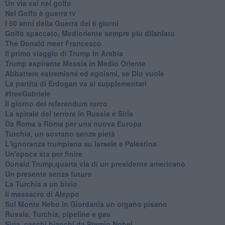
Un via vai nel golfo
Nel Golfo è guerra tv
I 50 anni della Guerra dei 6 giorni
Golfo spaccato, Medioriente sempre più dilaniato
The Donald meet Francesco
Il primo viaggio di Trump in Arabia
Trump aspirante Messia in Medio Oriente
Abbattere estremismi ed egoismi, se Dio vuole
La partita di Erdogan va ai supplementari
#freeGabriele
Il giorno del referendum turco
La spirale del terrore in Russia e Siria
Da Roma a Roma per una nuova Europa
Turchia, un sovrano senza pietà
L'ignoranza trumpiana su Israele e Palestina
Un'epoca sta per finire
Donald Trump,quarta via di un presidente americano
Un presente senza futuro
La Turchia a un bivio
Il massacro di Aleppo
Sul Monte Nebo in Giordania un organo pisano
Russia, Turchia, pipeline e gas
Siria, caschi bianchi da Premio Nobel