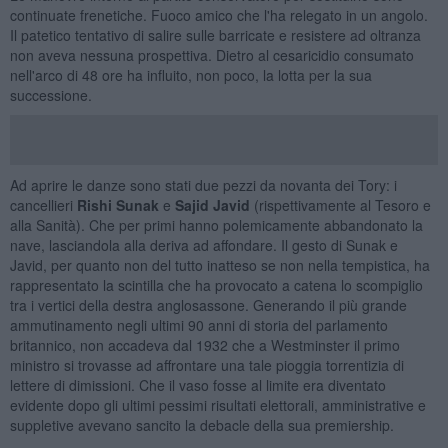
continuate frenetiche. Fuoco amico che l'ha relegato in un angolo.
Il patetico tentativo di salire sulle barricate e resistere ad oltranza
non aveva nessuna prospettiva. Dietro al cesaricidio consumato
nell'arco di 48 ore ha influito, non poco, la lotta per la sua
successione.
Ad aprire le danze sono stati due pezzi da novanta dei Tory: i
cancellieri
Rishi Sunak
e
Sajid Javid
(rispettivamente al Tesoro e
alla Sanità). Che per primi hanno polemicamente abbandonato la
nave, lasciandola alla deriva ad affondare. Il gesto di Sunak e
Javid, per quanto non del tutto inatteso se non nella tempistica, ha
rappresentato la scintilla che ha provocato a catena lo scompiglio
tra i vertici della destra anglosassone. Generando il più grande
ammutinamento negli ultimi 90 anni di storia del parlamento
britannico, non accadeva dal 1932 che a Westminster il primo
ministro si trovasse ad affrontare una tale pioggia torrentizia di
lettere di dimissioni. Che il vaso fosse al limite era diventato
evidente dopo gli ultimi pessimi risultati elettorali, amministrative e
suppletive avevano sancito la debacle della sua premiership.