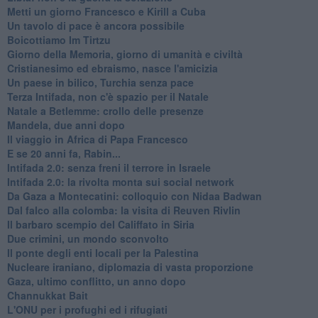
Metti un giorno Francesco e Kirill a Cuba
Un tavolo di pace è ancora possibile
Boicottiamo Im Tirtzu
Giorno della Memoria, giorno di umanità e civiltà
Cristianesimo ed ebraismo, nasce l'amicizia
Un paese in bilico, Turchia senza pace
Terza Intifada, non c'è spazio per il Natale
Natale a Betlemme: crollo delle presenze
Mandela, due anni dopo
Il viaggio in Africa di Papa Francesco
E se 20 anni fa, Rabin...
Intifada 2.0: senza freni il terrore in Israele
Intifada 2.0: la rivolta monta sui social network
Da Gaza a Montecatini: colloquio con Nidaa Badwan
Dal falco alla colomba: la visita di Reuven Rivlin
Il barbaro scempio del Califfato in Siria
Due crimini, un mondo sconvolto
Il ponte degli enti locali per la Palestina
Nucleare iraniano, diplomazia di vasta proporzione
Gaza, ultimo conflitto, un anno dopo
Channukkat Bait
L'ONU per i profughi ed i rifugiati