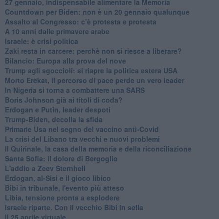
27 gennaio, indispensabile alimentare la Memoria
Countdown per Biden: non è un 20 gennaio qualunque
Assalto al Congresso: c’è protesta e protesta
A 10 anni dalle primavere arabe
Israele: è crisi politica
Zaki resta in carcere: perchè non si riesce a liberare?
Bilancio: Europa alla prova del nove
Trump agli sgoccioli: si riapre la politica estera USA
Morto Erekat, il percorso di pace perde un vero leader
In Nigeria si torna a combattere una SARS
Boris Johnson già ai titoli di coda?
Erdogan e Putin, leader despoti
Trump-Biden, decolla la sfida
Primarie Usa nel segno del vaccino anti-Covid
La crisi del Libano tra vecchi e nuovi problemi
Il Quirinale, la casa della memoria e della riconciliazione
Santa Sofia: il dolore di Bergoglio
L'addio a ​Zeev Sternhell
Erdogan, al-Sisi e il gioco libico
Bibi in tribunale, l'evento più atteso
Libia, tensione pronta a esplodere
Israele riparte. Con il vecchio Bibi in sella
Il 25 aprile virtuale