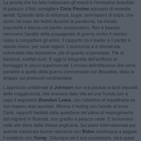
La goccia che ha fatto traboccare gli eventi è l'ennesimo scandalo
di palazzo: il fido consigliere
Chris Pincher
accusato di molestie
seriali. Episodio fatto di reticenze, bugie, ammissioni di colpa, che
come nel caso dei festini durante la pandemia, ha minato
popolarità e fiducia nel partito conservatore. Non è bastato
nemmeno l'ausilio della propaganda di guerra contro il nemico
russo a compattare gli animi. Il rapporto tra il leader e il partito è
venuto meno, per varie ragioni. L'economia si è dimostrata
vulnerabile alla recessione, più di quanto si pensasse. File ai
benzinai, scaffali vuoti. E oggi la fotografia dell'antifurto al
formaggio in alcuni supermercati. L'incubo dell'inflazione che corre
parallelo a quello della guerra commerciale con Bruxelles, dopo lo
strappo sui protocolli nordirlandesi.
L'approccio unilaterale di
Johnson
non era piaciuto a tanti deputati
della maggioranza, che avevano dato vita ad una fronda con a
capo il segretario
Brandon Lewis
, con l'obiettivo di impallinarlo se
non fossero stati ascoltati. Minimo il feeling con l'erede al trono
Carlo, rapporti freddati dalla questione del piano di respingimento
dei migranti in Ruanda, non gradito a palazzo reale. E tantomeno
nelle alte sfere della chiesa anglicana. Sul piano internazionale pur
avendo instaurato buone relazione con
Biden
continuava a pagare
il sodalizio con
Trump
. Chiunque sia il suo successore, sarà quasi