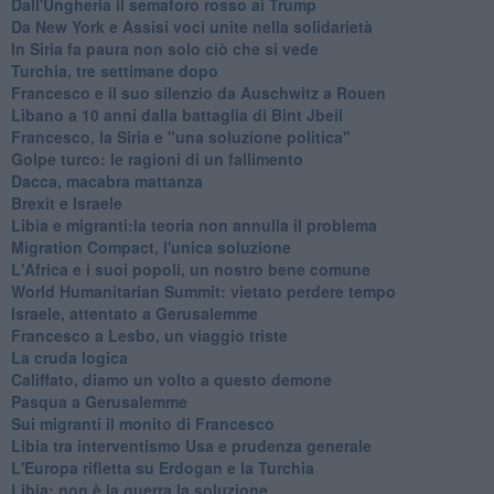
Dall'Ungheria il semaforo rosso ai Trump
Da New York e Assisi voci unite nella solidarietà
In Siria fa paura non solo ciò che si vede
Turchia, tre settimane dopo
Francesco e il suo silenzio da Auschwitz a Rouen
Libano a 10 anni dalla battaglia di Bint Jbeil
Francesco, la Siria e "una soluzione politica"
Golpe turco: le ragioni di un fallimento
Dacca, macabra mattanza
Brexit e Israele
Libia e migranti:la teoria non annulla il problema
Migration Compact, l'unica soluzione
L'Africa e i suoi popoli, un nostro bene comune
World Humanitarian Summit: vietato perdere tempo
Israele, attentato a Gerusalemme
Francesco a Lesbo, un viaggio triste
La cruda logica
Califfato, diamo un volto a questo demone
Pasqua a Gerusalemme
Sui migranti il monito di Francesco
Libia tra interventismo Usa e prudenza generale
L'Europa rifletta su Erdogan e la Turchia
Libia: non è la guerra la soluzione