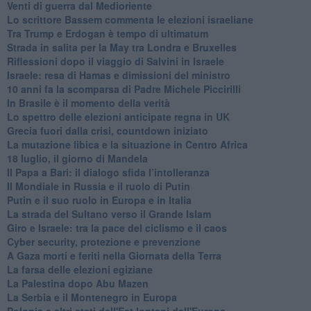
Venti di guerra dal Medioriente
Lo scrittore Bassem commenta le elezioni israeliane
Tra Trump e Erdogan è tempo di ultimatum
Strada in salita per la May tra Londra e Bruxelles
Riflessioni dopo il viaggio di Salvini in Israele
Israele: resa di Hamas e dimissioni del ministro
10 anni fa la scomparsa di Padre Michele Piccirilli
In Brasile è il momento della verità
Lo spettro delle elezioni anticipate regna in UK
Grecia fuori dalla crisi, countdown iniziato
La mutazione libica e la situazione in Centro Africa
18 luglio, il giorno di Mandela
Il Papa a Bari: il dialogo sfida l’intolleranza
Il Mondiale in Russia e il ruolo di Putin
Putin e il suo ruolo in Europa e in Italia
La strada del Sultano verso il Grande Islam
Giro e Israele: tra la pace del ciclismo e il caos
Cyber security, protezione e prevenzione
A Gaza morti e feriti nella Giornata della Terra
La farsa delle elezioni egiziane
La Palestina dopo Abu Mazen
La Serbia e il Montenegro in Europa
Polonia e altri stati dell'Est lontani dall'Europa