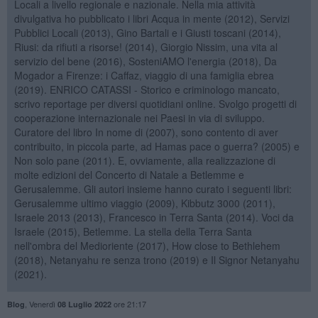
Locali a livello regionale e nazionale. Nella mia attività
divulgativa ho pubblicato i libri Acqua in mente (2012), Servizi
Pubblici Locali (2013), Gino Bartali e i Giusti toscani (2014),
Riusi: da rifiuti a risorse! (2014), Giorgio Nissim, una vita al
servizio del bene (2016), SosteniAMO l'energia (2018), Da
Mogador a Firenze: i Caffaz, viaggio di una famiglia ebrea
(2019). ENRICO CATASSI - Storico e criminologo mancato,
scrivo reportage per diversi quotidiani online. Svolgo progetti di
cooperazione internazionale nei Paesi in via di sviluppo.
Curatore del libro In nome di (2007), sono contento di aver
contribuito, in piccola parte, ad Hamas pace o guerra? (2005) e
Non solo pane (2011). E, ovviamente, alla realizzazione di
molte edizioni del Concerto di Natale a Betlemme e
Gerusalemme. Gli autori insieme hanno curato i seguenti libri:
Gerusalemme ultimo viaggio (2009), Kibbutz 3000 (2011),
Israele 2013 (2013), Francesco in Terra Santa (2014). Voci da
Israele (2015), Betlemme. La stella della Terra Santa
nell'ombra del Medioriente (2017), How close to Bethlehem
(2018), Netanyahu re senza trono (2019) e Il Signor Netanyahu
(2021).
,
Venerdì
ore 21:17
Blog
08 Luglio 2022