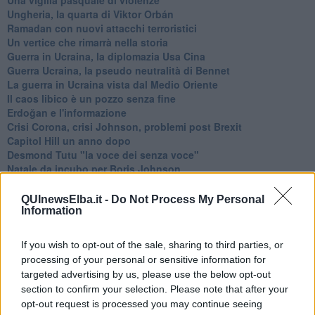
Ungheria, la quarta di Viktor Orbán
Ramadan con nuovi attacchi terroristici
Un vertice che rimarrà nella storia
Guerra in Ucraina, la diplomazia Usa Cina
Guerra Ucraina, la pseudo neutralità di Bennet
La guerra in Ucraina vista dal Medio Oriente
​Il caos libico è un pozzo senza fine
Erdoğan e l'informazione
Crisi Corona, crisi Johnson, problemi post Brexit
Capitol Hill un anno dopo
Desmond Tutu "la voce dei senza voce"
Natale da incubo per Boris Johnson
La questione Ucraina
Cipro, un ponte dove si mischiano le culture
QUInewsElba.it -
Do Not Process My Personal
Una vigilia di Natale per un nuovo Rais
Information
La questione israelo-palestinese ignorata dal G20
Erdogan continua a sfidare l'Occidente
If you wish to opt-out of the sale, sharing to third parties, or
Libano, collasso economico e guerra civile
processing of your personal or sensitive information for
Johnson, da Trump a Biden alla Brexit
targeted advertising by us, please use the below opt-out
L'AUKUS e il Quad
section to confirm your selection. Please note that after your
Biden, primo presidente USA non in guerra
opt-out request is processed you may continue seeing
Papa Bergoglio vedrà Viktor Orbán