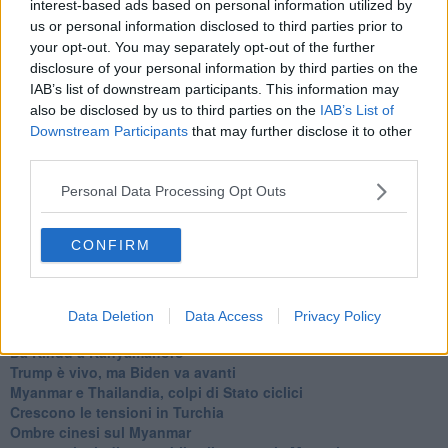
interest-based ads based on personal information utilized by
Bennet, un giorno in attesa di Biden
us or personal information disclosed to third parties prior to
Il ritorno dei talebani
your opt-out. You may separately opt-out of the further
​La lenta agonia del Libano
disclosure of your personal information by third parties on the
Sudafrica, è allarme alimentare
IAB’s list of downstream participants. This information may
Usa di nuovo al centro della geopolitica internazionale
also be disclosed by us to third parties on the
IAB’s List of
L’appuntamento di Israele con il cambiamento
La farsa delle elezioni in Siria
Downstream Participants
that may further disclose it to other
In Medioriente non ci sono favole, solo realtà
third parties.
Biden chiama ma Netanyahu non risponde
Niente di nuovo in Medioriente
Personal Data Processing Opt Outs
La forza di Boris Johnson
Biden nuovo alleato armeno contro la Turchia
CONFIRM
Mar Mediterraneo cimitero silente
Richiami neo ottomani, la Francia guarda sospetta
Israele ultima curva a destra
Israele al voto: il Re sarà morto o vivo?
Data Deletion
Data Access
Privacy Policy
Londra trema tra gossip e casse vuote
Da Kindu a Kanyamahoro
Trump è vivo, ma Biden va avanti
Myanmar e Thailandia, colpi di Stato ciclici
Crescono le tensioni in Turchia
Ombre cinesi sul Myanmar