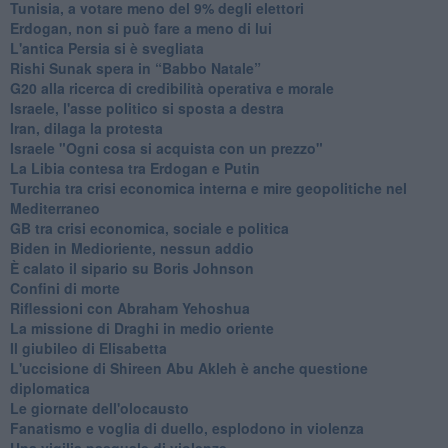
Tunisia, a votare meno del 9% degli elettori
Erdogan, non si può fare a meno di lui
L'antica Persia si è svegliata
Rishi Sunak spera in “Babbo Natale”
G20 alla ricerca di credibilità operativa e morale
Israele, l'asse politico si sposta a destra
Iran, dilaga la protesta
Israele "Ogni cosa si acquista con un prezzo"
La Libia contesa tra Erdogan e Putin
Turchia tra crisi economica interna e mire geopolitiche nel
Mediterraneo
GB tra crisi economica, sociale e politica
Biden in Medioriente, nessun addio
È calato il sipario su Boris Johnson
Confini di morte
Riflessioni con Abraham Yehoshua
La missione di Draghi in medio oriente
Il giubileo di Elisabetta
L'uccisione di Shireen Abu Akleh è anche questione
diplomatica
Le giornate dell'olocausto
Fanatismo e voglia di duello, esplodono in violenza
Una vigilia pasquale di violenze