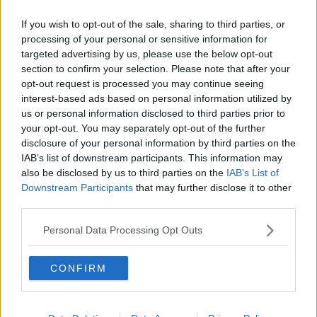
Capitol Hill un anno dopo
If you wish to opt-out of the sale, sharing to third parties, or
Desmond Tutu "la voce dei senza voce"
processing of your personal or sensitive information for
Natale da incubo per Boris Johnson
targeted advertising by us, please use the below opt-out
La questione Ucraina
section to confirm your selection. Please note that after your
Cipro, un ponte dove si mischiano le culture
opt-out request is processed you may continue seeing
Una vigilia di Natale per un nuovo Rais
La questione israelo-palestinese ignorata dal G20
interest-based ads based on personal information utilized by
Erdogan continua a sfidare l'Occidente
us or personal information disclosed to third parties prior to
Libano, collasso economico e guerra civile
your opt-out. You may separately opt-out of the further
Johnson, da Trump a Biden alla Brexit
disclosure of your personal information by third parties on the
L'AUKUS e il Quad
IAB’s list of downstream participants. This information may
Biden, primo presidente USA non in guerra
also be disclosed by us to third parties on the
IAB’s List of
Papa Bergoglio vedrà Viktor Orbán
Downstream Participants
that may further disclose it to other
Bennet, un giorno in attesa di Biden
third parties.
Il ritorno dei talebani
​La lenta agonia del Libano
Personal Data Processing Opt Outs
Sudafrica, è allarme alimentare
Usa di nuovo al centro della geopolitica internazionale
L’appuntamento di Israele con il cambiamento
CONFIRM
La farsa delle elezioni in Siria
In Medioriente non ci sono favole, solo realtà
Biden chiama ma Netanyahu non risponde