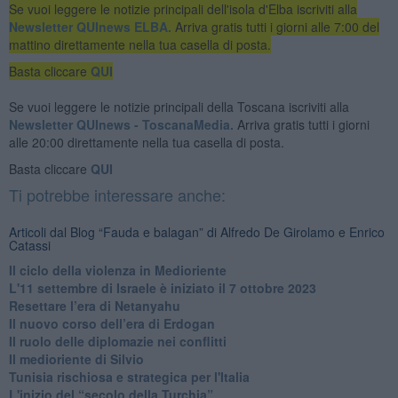
Se vuoi leggere le notizie principali dell'isola d'Elba iscriviti alla
Newsletter QUInews ELBA.
Arriva gratis tutti i giorni alle 7:00 del
mattino direttamente nella tua casella di posta.
Basta cliccare
QUI
Se vuoi leggere le notizie principali della Toscana iscriviti alla
Newsletter QUInews - ToscanaMedia.
Arriva gratis tutti i giorni
alle 20:00 direttamente nella tua casella di posta.
Basta cliccare
QUI
Ti potrebbe interessare anche:
Articoli dal Blog “Fauda e balagan” di Alfredo De Girolamo e Enrico
Catassi
Il ciclo della violenza in Medioriente
L'11 settembre di Israele è iniziato il 7 ottobre 2023
Resettare l’era di Netanyahu
​Il nuovo corso dell’era di Erdogan
Il ruolo delle diplomazie nei conflitti
Il medioriente di Silvio
Tunisia rischiosa e strategica per l'Italia
L'inizio del “secolo della Turchia”