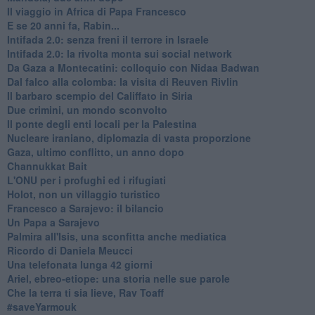
Il viaggio in Africa di Papa Francesco
E se 20 anni fa, Rabin...
Intifada 2.0: senza freni il terrore in Israele
Intifada 2.0: la rivolta monta sui social network
Da Gaza a Montecatini: colloquio con Nidaa Badwan
Dal falco alla colomba: la visita di Reuven Rivlin
Il barbaro scempio del Califfato in Siria
Due crimini, un mondo sconvolto
Il ponte degli enti locali per la Palestina
Nucleare iraniano, diplomazia di vasta proporzione
Gaza, ultimo conflitto, un anno dopo
Channukkat Bait
L'ONU per i profughi ed i rifugiati
Holot, non un villaggio turistico
Francesco a Sarajevo: il bilancio
Un Papa a Sarajevo
Palmira all'Isis, una sconfitta anche mediatica
Ricordo di Daniela Meucci
​Una telefonata lunga 42 giorni
​Ariel, ebreo-etiope: una storia nelle sue parole
Che la terra ti sia lieve, Rav Toaff
​#saveYarmouk