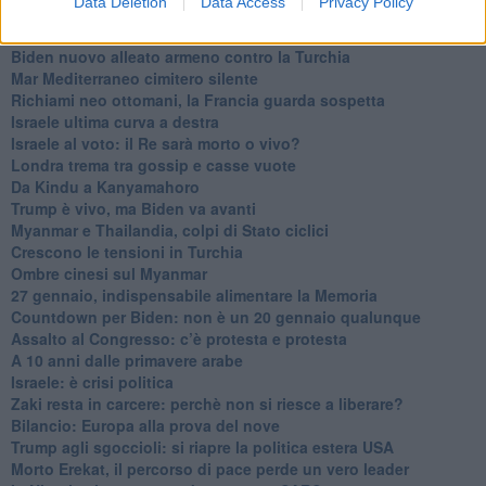
Data Deletion
Data Access
Privacy Policy
Niente di nuovo in Medioriente
La forza di Boris Johnson
Biden nuovo alleato armeno contro la Turchia
Mar Mediterraneo cimitero silente
Richiami neo ottomani, la Francia guarda sospetta
Israele ultima curva a destra
Israele al voto: il Re sarà morto o vivo?
Londra trema tra gossip e casse vuote
Da Kindu a Kanyamahoro
Trump è vivo, ma Biden va avanti
Myanmar e Thailandia, colpi di Stato ciclici
Crescono le tensioni in Turchia
Ombre cinesi sul Myanmar
27 gennaio, indispensabile alimentare la Memoria
Countdown per Biden: non è un 20 gennaio qualunque
Assalto al Congresso: c’è protesta e protesta
A 10 anni dalle primavere arabe
Israele: è crisi politica
Zaki resta in carcere: perchè non si riesce a liberare?
Bilancio: Europa alla prova del nove
Trump agli sgoccioli: si riapre la politica estera USA
Morto Erekat, il percorso di pace perde un vero leader