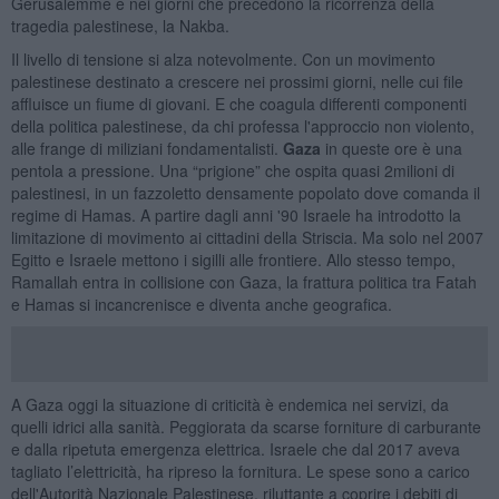
Gerusalemme e nei giorni che precedono la ricorrenza della
tragedia palestinese, la Nakba.
Il livello di tensione si alza notevolmente. Con un movimento
palestinese destinato a crescere nei prossimi giorni, nelle cui file
affluisce un fiume di giovani. E che coagula differenti componenti
della politica palestinese, da chi professa l'approccio non violento,
alle frange di miliziani fondamentalisti.
Gaza
in queste ore è una
pentola a pressione. Una “prigione” che ospita quasi 2milioni di
palestinesi, in un fazzoletto densamente popolato dove comanda il
regime di Hamas. A partire dagli anni '90 Israele ha introdotto la
limitazione di movimento ai cittadini della Striscia. Ma solo nel 2007
Egitto e Israele mettono i sigilli alle frontiere. Allo stesso tempo,
Ramallah entra in collisione con Gaza, la frattura politica tra Fatah
e Hamas si incancrenisce e diventa anche geografica.
A Gaza oggi la situazione di criticità è endemica nei servizi, da
quelli idrici alla sanità. Peggiorata da scarse forniture di carburante
e dalla ripetuta emergenza elettrica. Israele che dal 2017 aveva
tagliato l’elettricità, ha ripreso la fornitura. Le spese sono a carico
dell'Autorità Nazionale Palestinese, riluttante a coprire i debiti di