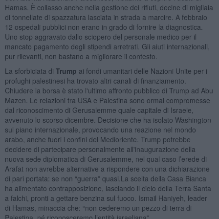
Hamas. È collasso anche nella gestione dei rifiuti, decine di migliaia
di tonnellate di spazzatura lasciata in strada a marcire. A febbraio
12 ospedali pubblici non erano in grado di fornire la diagnostica.
Uno stop aggravato dallo sciopero del personale medico per il
mancato pagamento degli stipendi arretrati. Gli aiuti internazionali,
pur rilevanti, non bastano a migliorare il contesto.
La sforbiciata di
Trump
ai fondi umanitari delle Nazioni Unite per i
profughi palestinesi ha trovato altri canali di finanziamento.
Chiudere la borsa è stato l'ultimo affronto pubblico di Trump ad Abu
Mazen. Le relazioni tra USA e Palestina sono ormai compromesse
dal riconoscimento di Gerusalemme quale capitale di Israele,
avvenuto lo scorso dicembre. Decisione che ha isolato Washington
sul piano internazionale, provocando una reazione nel mondo
arabo, anche fuori i confini del Medioriente. Trump potrebbe
decidere di partecipare personalmente all'inaugurazione della
nuova sede diplomatica di Gerusalemme, nel qual caso l’erede di
Arafat non avrebbe alternative a rispondere con una dichiarazione
di pari portata: se non “guerra” quasi.La scelta della Casa Bianca
ha alimentato contrapposizione, lasciando il cielo della Terra Santa
a falchi, pronti a gettare benzina sul fuoco. Ismail Haniyeh, leader
di Hamas, minaccia che: “non cederemo un pezzo di terra di
Palestina, né riconosceremo l’entità israeliana”.