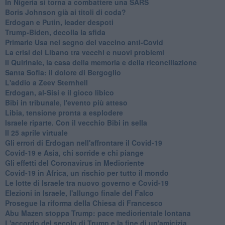
In Nigeria si torna a combattere una SARS
Boris Johnson già ai titoli di coda?
Erdogan e Putin, leader despoti
Trump-Biden, decolla la sfida
Primarie Usa nel segno del vaccino anti-Covid
La crisi del Libano tra vecchi e nuovi problemi
Il Quirinale, la casa della memoria e della riconciliazione
Santa Sofia: il dolore di Bergoglio
L'addio a ​Zeev Sternhell
Erdogan, al-Sisi e il gioco libico
Bibi in tribunale, l'evento più atteso
Libia, tensione pronta a esplodere
Israele riparte. Con il vecchio Bibi in sella
Il 25 aprile virtuale
Gli errori di Erdogan nell'affrontare il Covid-19
Covid-19 e Asia, chi sorride e chi piange
Gli effetti del Coronavirus in Medioriente
Covid-19 in Africa, un rischio per tutto il mondo
Le lotte di Israele tra nuovo governo e Covid-19
Elezioni in Israele, l'allungo finale del Falco
Prosegue la riforma della Chiesa di Francesco
Abu Mazen stoppa Trump: pace mediorientale lontana
L'accordo del secolo di Trump e la fine di un'amicizia