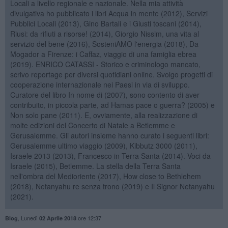
Locali a livello regionale e nazionale. Nella mia attività
divulgativa ho pubblicato i libri Acqua in mente (2012), Servizi
Pubblici Locali (2013), Gino Bartali e i Giusti toscani (2014),
Riusi: da rifiuti a risorse! (2014), Giorgio Nissim, una vita al
servizio del bene (2016), SosteniAMO l'energia (2018), Da
Mogador a Firenze: i Caffaz, viaggio di una famiglia ebrea
(2019). ENRICO CATASSI - Storico e criminologo mancato,
scrivo reportage per diversi quotidiani online. Svolgo progetti di
cooperazione internazionale nei Paesi in via di sviluppo.
Curatore del libro In nome di (2007), sono contento di aver
contribuito, in piccola parte, ad Hamas pace o guerra? (2005) e
Non solo pane (2011). E, ovviamente, alla realizzazione di
molte edizioni del Concerto di Natale a Betlemme e
Gerusalemme. Gli autori insieme hanno curato i seguenti libri:
Gerusalemme ultimo viaggio (2009), Kibbutz 3000 (2011),
Israele 2013 (2013), Francesco in Terra Santa (2014). Voci da
Israele (2015), Betlemme. La stella della Terra Santa
nell'ombra del Medioriente (2017), How close to Bethlehem
(2018), Netanyahu re senza trono (2019) e Il Signor Netanyahu
(2021).
,
Lunedì
ore 12:37
Blog
02 Aprile 2018