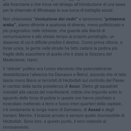
alla finanziaria e che trova nel diniego all'introduzione di una tassa
per le chiamate di Whatsapp la sua icona di battaglia social.
Non chiamatela
“rivoluzione dei cedri”
e tantomeno
“primavera
araba”
, siamo difronte a qualcosa di diverso, meno politicizzato e
più pragmatico nelle richieste, che guarda alla libertà di
comunicazione e allo stesso tempo al proprio portafoglio, un
dissenso di cui è difficile predire il destino. Come prima vittoria, e
forse unica, la gente nelle strade ha fatto cadere la pedina più
fragile dello scacchiere di quella che è stata la Svizzera del
Medioriente, Hariri.
Il “debole” politico era l'unico elemento che potenzialmente
destabilizzava l'alleanza tra Damasco e Beirut, accordo che di fatto
lascia mano libera ai terroristi di Hezbollah sul controllo del Paese
in cambio della tacita presidenza di
Aoun
. Dietro gli squadristi
mandati alla caccia dei manifestanti, milizie che impunite sotto lo
sguardo delle forze di polizia in queste ore hanno picchiato e
incendiato mettendo a ferro e fuoco interi quartieri della capitale,
c'è ovviamente la lunga mano di Damasco, di
Assad
e degli
iraniani. Mentre, il braccio armato è sempre quello riconoscibile di
Hezbollah. Sono loro, a questo punto, il vero ostacolo al
rinnovamento.