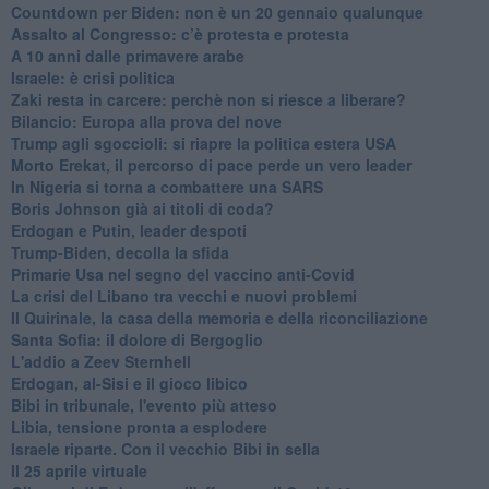
Countdown per Biden: non è un 20 gennaio qualunque
Assalto al Congresso: c’è protesta e protesta
A 10 anni dalle primavere arabe
Israele: è crisi politica
Zaki resta in carcere: perchè non si riesce a liberare?
Bilancio: Europa alla prova del nove
Trump agli sgoccioli: si riapre la politica estera USA
Morto Erekat, il percorso di pace perde un vero leader
In Nigeria si torna a combattere una SARS
Boris Johnson già ai titoli di coda?
Erdogan e Putin, leader despoti
Trump-Biden, decolla la sfida
Primarie Usa nel segno del vaccino anti-Covid
La crisi del Libano tra vecchi e nuovi problemi
Il Quirinale, la casa della memoria e della riconciliazione
Santa Sofia: il dolore di Bergoglio
L'addio a ​Zeev Sternhell
Erdogan, al-Sisi e il gioco libico
Bibi in tribunale, l'evento più atteso
Libia, tensione pronta a esplodere
Israele riparte. Con il vecchio Bibi in sella
Il 25 aprile virtuale