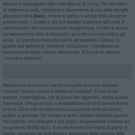
Macron e spalleggiato dalla Casa Bianca di Trump. Per ora Hariri,
di religione sunnita, miliardario e discendente di una delle famiglie
più potenti del
Libano
, rimane in carica, in attesa della decisione
presidenziale. L'analisi è che si è lasciato trascinare dall'onda di
cambiamento, che ha considerato maggioritaria, e tratte le dovute
conseguenze ha dato le dimissioni, aprendo una crisi politica già
acuta. Le grandi proteste che hanno attraversato il Libano, in
queste due settimane, chiedono “rivoluzione”; rivendicano un
cambiamento totale a livello istituzionale: la fine di un sistema
“corrotto e dispotico”.
Manifestano accusando i vertici dei partiti al potere: cristiano
maroniti, islamico sunniti e affiliati ad hezbollah. È una rivolta
pacifica, transreligiosa, che fa paura alle oligarchie, anche queste
trasversali, che governano e destabilizzano da anni questo lembo
di terra. Sono voci di malcontento inaccettabili tanto dal leader
politico e spirituale, filo iraniano e sciita, Hassan Nasrallah quanto
dai maroniti, non falangisti e pro siriani, del presidente cristiano ed
ex generale Michel Aoun. È un movimento che monta di giorno in
giorno, composto da tanti giovani, aggregato dalla comune lotta