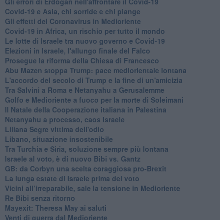
Gli errori di Erdogan nell'affrontare il Covid-19
Covid-19 e Asia, chi sorride e chi piange
Gli effetti del Coronavirus in Medioriente
Covid-19 in Africa, un rischio per tutto il mondo
Le lotte di Israele tra nuovo governo e Covid-19
Elezioni in Israele, l'allungo finale del Falco
Prosegue la riforma della Chiesa di Francesco
Abu Mazen stoppa Trump: pace mediorientale lontana
L'accordo del secolo di Trump e la fine di un'amicizia
Tra Salvini a Roma e Netanyahu a Gerusalemme
Golfo e Medioriente a fuoco per la morte di Soleimani
Il Natale della Cooperazione italiana in Palestina
Netanyahu a processo, caos Israele
Liliana Segre vittima dell'odio
Libano, situazione insostenibile
Tra Turchia e Siria, soluzione sempre più lontana
Israele al voto, è di nuovo Bibi vs. Gantz
GB: da Corbyn una scelta coraggiosa pro-Brexit
La lunga estate di Israele prima del voto
Vicini all’irreparabile, sale la tensione in Medioriente
Re Bibi senza ritorno
Mayexit: Theresa May ai saluti
Venti di guerra dal Medioriente