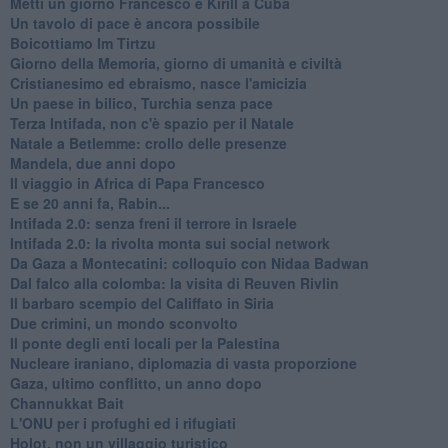
Metti un giorno Francesco e Kirill a Cuba
Un tavolo di pace è ancora possibile
Boicottiamo Im Tirtzu
Giorno della Memoria, giorno di umanità e civiltà
Cristianesimo ed ebraismo, nasce l'amicizia
Un paese in bilico, Turchia senza pace
Terza Intifada, non c'è spazio per il Natale
Natale a Betlemme: crollo delle presenze
Mandela, due anni dopo
Il viaggio in Africa di Papa Francesco
E se 20 anni fa, Rabin...
Intifada 2.0: senza freni il terrore in Israele
Intifada 2.0: la rivolta monta sui social network
Da Gaza a Montecatini: colloquio con Nidaa Badwan
Dal falco alla colomba: la visita di Reuven Rivlin
Il barbaro scempio del Califfato in Siria
Due crimini, un mondo sconvolto
Il ponte degli enti locali per la Palestina
Nucleare iraniano, diplomazia di vasta proporzione
Gaza, ultimo conflitto, un anno dopo
Channukkat Bait
L'ONU per i profughi ed i rifugiati
Holot, non un villaggio turistico