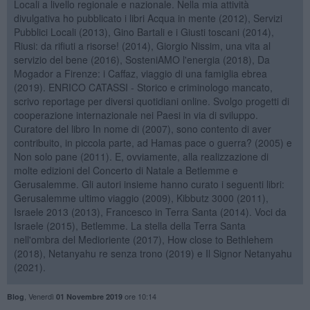
Locali a livello regionale e nazionale. Nella mia attività
divulgativa ho pubblicato i libri Acqua in mente (2012), Servizi
Pubblici Locali (2013), Gino Bartali e i Giusti toscani (2014),
Riusi: da rifiuti a risorse! (2014), Giorgio Nissim, una vita al
servizio del bene (2016), SosteniAMO l'energia (2018), Da
Mogador a Firenze: i Caffaz, viaggio di una famiglia ebrea
(2019). ENRICO CATASSI - Storico e criminologo mancato,
scrivo reportage per diversi quotidiani online. Svolgo progetti di
cooperazione internazionale nei Paesi in via di sviluppo.
Curatore del libro In nome di (2007), sono contento di aver
contribuito, in piccola parte, ad Hamas pace o guerra? (2005) e
Non solo pane (2011). E, ovviamente, alla realizzazione di
molte edizioni del Concerto di Natale a Betlemme e
Gerusalemme. Gli autori insieme hanno curato i seguenti libri:
Gerusalemme ultimo viaggio (2009), Kibbutz 3000 (2011),
Israele 2013 (2013), Francesco in Terra Santa (2014). Voci da
Israele (2015), Betlemme. La stella della Terra Santa
nell'ombra del Medioriente (2017), How close to Bethlehem
(2018), Netanyahu re senza trono (2019) e Il Signor Netanyahu
(2021).
,
Venerdì
ore 10:14
Blog
01 Novembre 2019