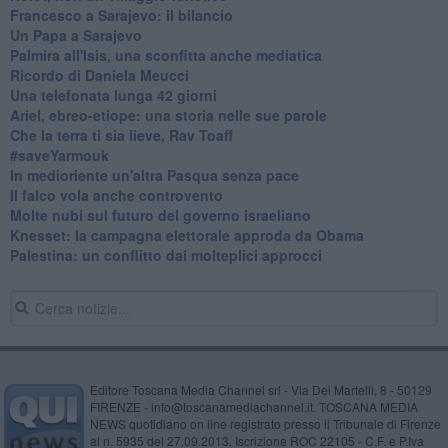
Francesco a Sarajevo: il bilancio
Un Papa a Sarajevo
Palmira all'Isis, una sconfitta anche mediatica
Ricordo di Daniela Meucci
​Una telefonata lunga 42 giorni
​Ariel, ebreo-etiope: una storia nelle sue parole
Che la terra ti sia lieve, Rav Toaff
​#saveYarmouk
​In medioriente un'altra Pasqua senza pace
​Il falco vola anche controvento
Molte nubi sul futuro del governo israeliano
Knesset: la campagna elettorale approda da Obama
Palestina: un conflitto dai molteplici approcci
Editore Toscana Media Channel srl - Via Dei Martelli, 8 - 50129
FIRENZE - info@toscanamediachannel.it. TOSCANA MEDIA
NEWS quotidiano on line registrato presso il Tribunale di Firenze
al n. 5935 del 27.09.2013. Iscrizione ROC 22105 - C.F. e P.Iva