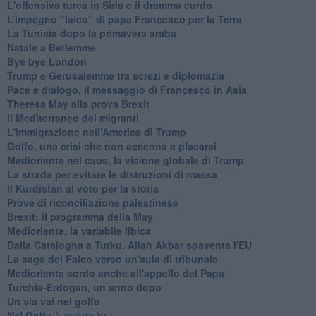
L'offensiva turca in Siria e il dramma curdo
L’impegno “laico” di papa Francesco per la Terra
La Tunisia dopo la primavera araba
Natale a Betlemme
Bye bye London
Trump e Gerusalemme tra screzi e diplomazia
Pace e dialogo, il messaggio di Francesco in Asia
Theresa May alla prova Brexit
Il Mediterraneo dei migranti
L'immigrazione nell'America di Trump
Golfo, una crisi che non accenna a placarsi
Medioriente nel caos, la visione globale di Trump
La strada per evitare le distruzioni di massa
Il Kurdistan al voto per la storia
Prove di riconciliazione palestinese
Brexit: il programma della May
Medioriente, la variabile libica
Dalla Catalogna a Turku, Allah Akbar spaventa l'EU
La saga del Falco verso un'aula di tribunale
Medioriente sordo anche all'appello del Papa
Turchia-Erdogan, un anno dopo
Un via vai nel golfo
Nel Golfo è guerra tv