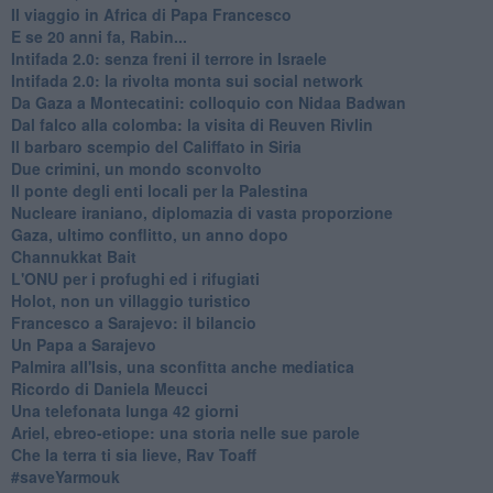
Il viaggio in Africa di Papa Francesco
E se 20 anni fa, Rabin...
Intifada 2.0: senza freni il terrore in Israele
Intifada 2.0: la rivolta monta sui social network
Da Gaza a Montecatini: colloquio con Nidaa Badwan
Dal falco alla colomba: la visita di Reuven Rivlin
Il barbaro scempio del Califfato in Siria
Due crimini, un mondo sconvolto
Il ponte degli enti locali per la Palestina
Nucleare iraniano, diplomazia di vasta proporzione
Gaza, ultimo conflitto, un anno dopo
Channukkat Bait
L'ONU per i profughi ed i rifugiati
Holot, non un villaggio turistico
Francesco a Sarajevo: il bilancio
Un Papa a Sarajevo
Palmira all'Isis, una sconfitta anche mediatica
Ricordo di Daniela Meucci
​Una telefonata lunga 42 giorni
​Ariel, ebreo-etiope: una storia nelle sue parole
Che la terra ti sia lieve, Rav Toaff
​#saveYarmouk