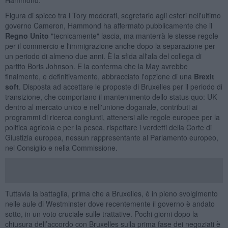
Figura di spicco tra i Tory moderati, segretario agli esteri nell'ultimo
governo Cameron, Hammond ha affermato pubblicamente che il
Regno Unito
"tecnicamente" lascia, ma manterrà le stesse regole
per il commercio e l'immigrazione anche dopo la separazione per
un periodo di almeno due anni. È la sfida all'ala del collega di
partito Boris Johnson. E la conferma che la May avrebbe
finalmente, e definitivamente, abbracciato l'opzione di una
Brexit
soft
. Disposta ad accettare le proposte di Bruxelles per il periodo di
transizione, che comportano il mantenimento dello status quo: UK
dentro al mercato unico e nell'unione doganale, contributi ai
programmi di ricerca congiunti, attenersi alle regole europee per la
politica agricola e per la pesca, rispettare i verdetti della Corte di
Giustizia europea, nessun rappresentante al Parlamento europeo,
nel Consiglio e nella Commissione.
Tuttavia la battaglia, prima che a Bruxelles, è in pieno svolgimento
nelle aule di Westminster dove recentemente il governo è andato
sotto, in un voto cruciale sulle trattative. Pochi giorni dopo la
chiusura dell’accordo con Bruxelles sulla prima fase dei negoziati è