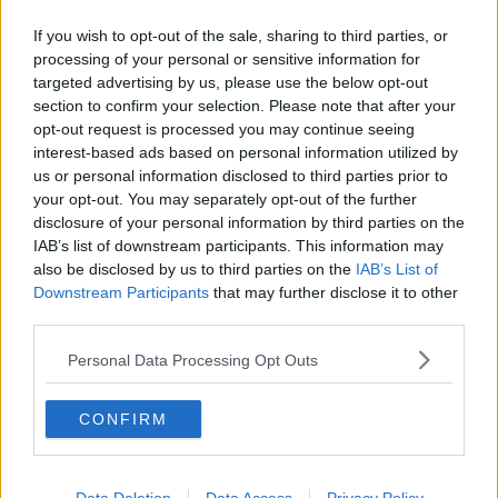
Capitol Hill un anno dopo
If you wish to opt-out of the sale, sharing to third parties, or
Desmond Tutu "la voce dei senza voce"
processing of your personal or sensitive information for
Natale da incubo per Boris Johnson
targeted advertising by us, please use the below opt-out
La questione Ucraina
Cipro, un ponte dove si mischiano le culture
section to confirm your selection. Please note that after your
Una vigilia di Natale per un nuovo Rais
opt-out request is processed you may continue seeing
La questione israelo-palestinese ignorata dal G20
interest-based ads based on personal information utilized by
Erdogan continua a sfidare l'Occidente
us or personal information disclosed to third parties prior to
Libano, collasso economico e guerra civile
your opt-out. You may separately opt-out of the further
Johnson, da Trump a Biden alla Brexit
disclosure of your personal information by third parties on the
L'AUKUS e il Quad
IAB’s list of downstream participants. This information may
Biden, primo presidente USA non in guerra
also be disclosed by us to third parties on the
IAB’s List of
Papa Bergoglio vedrà Viktor Orbán
Downstream Participants
that may further disclose it to other
Bennet, un giorno in attesa di Biden
third parties.
Il ritorno dei talebani
​La lenta agonia del Libano
Personal Data Processing Opt Outs
Sudafrica, è allarme alimentare
Usa di nuovo al centro della geopolitica internazionale
L’appuntamento di Israele con il cambiamento
CONFIRM
La farsa delle elezioni in Siria
In Medioriente non ci sono favole, solo realtà
Biden chiama ma Netanyahu non risponde