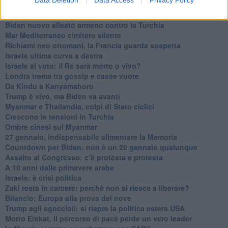
Data Deletion
Data Access
Privacy Policy
Niente di nuovo in Medioriente
La forza di Boris Johnson
Biden nuovo alleato armeno contro la Turchia
Mar Mediterraneo cimitero silente
Richiami neo ottomani, la Francia guarda sospetta
Israele ultima curva a destra
Israele al voto: il Re sarà morto o vivo?
Londra trema tra gossip e casse vuote
Da Kindu a Kanyamahoro
Trump è vivo, ma Biden va avanti
Myanmar e Thailandia, colpi di Stato ciclici
Crescono le tensioni in Turchia
Ombre cinesi sul Myanmar
27 gennaio, indispensabile alimentare la Memoria
Countdown per Biden: non è un 20 gennaio qualunque
Assalto al Congresso: c’è protesta e protesta
A 10 anni dalle primavere arabe
Israele: è crisi politica
Zaki resta in carcere: perchè non si riesce a liberare?
Bilancio: Europa alla prova del nove
Trump agli sgoccioli: si riapre la politica estera USA
Morto Erekat, il percorso di pace perde un vero leader