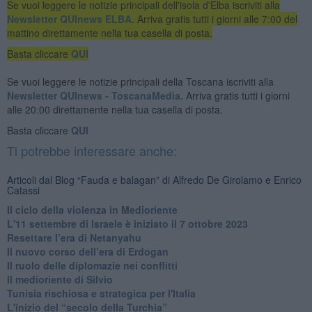
Se vuoi leggere le notizie principali dell'isola d'Elba iscriviti alla
Newsletter QUInews ELBA.
Arriva gratis tutti i giorni alle 7:00 del
mattino direttamente nella tua casella di posta.
Basta cliccare
QUI
Se vuoi leggere le notizie principali della Toscana iscriviti alla
Newsletter QUInews - ToscanaMedia.
Arriva gratis tutti i giorni
alle 20:00 direttamente nella tua casella di posta.
Basta cliccare
QUI
Ti potrebbe interessare anche:
Articoli dal Blog “Fauda e balagan” di Alfredo De Girolamo e Enrico
Catassi
Il ciclo della violenza in Medioriente
L'11 settembre di Israele è iniziato il 7 ottobre 2023
Resettare l’era di Netanyahu
​Il nuovo corso dell’era di Erdogan
Il ruolo delle diplomazie nei conflitti
Il medioriente di Silvio
Tunisia rischiosa e strategica per l'Italia
L'inizio del “secolo della Turchia”