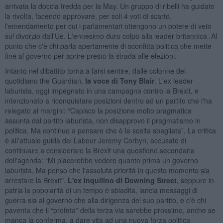
arrivata la doccia fredda per la May. Un gruppo di ribelli ha guidato
la rivolta, facendo approvare, per soli 4 voti di scarto,
l'emendamento per cui i parlamentari ottengono un potere di veto
sul divorzio dall'Ue. L'ennesimo duro colpo alla leader britannica. Al
punto che c'è chi parla apertamente di sconfitta politica che mette
fine al governo per aprire presto la strada alle elezioni.
Intanto nel dibattito torna a farsi sentire, dalle colonne del
quotidiano the Guardian,
la voce di Tony Blair
. L'ex leader
laburista, oggi impegnato in una campagna contro la Brexit, e
intenzionato a riconquistare posizioni dentro ad un partito che l'ha
relegato ai margini: “Capisco la posizione molto pragmatica
assunta dal partito laburista, non disapprovo il pragmatismo in
politica. Ma continuo a pensare che è la scelta sbagliata”. La critica
è all’attuale guida del Labour Jeremy Corbyn, accusato di
continuare a considerare la Brexit una questione secondaria
dell'agenda: “Mi piacerebbe vedere quanto prima un governo
laburista. Ma penso che l'assoluta priorità in questo momento sia
arrestare la Brexit”.
L'ex inquilino di Downing Street
, seppure in
patria la popolarità di un tempo è sbiadita, lancia messaggi di
guerra sia al governo che alla dirigenza del suo partito, e c'è chi
paventa che il “profeta” della terza via sarebbe prossimo, anche se
manca la conferma, a dare vita ad una nuova forza politica