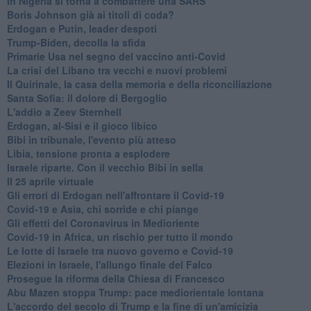
In Nigeria si torna a combattere una SARS
Boris Johnson già ai titoli di coda?
Erdogan e Putin, leader despoti
Trump-Biden, decolla la sfida
Primarie Usa nel segno del vaccino anti-Covid
La crisi del Libano tra vecchi e nuovi problemi
Il Quirinale, la casa della memoria e della riconciliazione
Santa Sofia: il dolore di Bergoglio
L'addio a ​Zeev Sternhell
Erdogan, al-Sisi e il gioco libico
Bibi in tribunale, l'evento più atteso
Libia, tensione pronta a esplodere
Israele riparte. Con il vecchio Bibi in sella
Il 25 aprile virtuale
Gli errori di Erdogan nell'affrontare il Covid-19
Covid-19 e Asia, chi sorride e chi piange
Gli effetti del Coronavirus in Medioriente
Covid-19 in Africa, un rischio per tutto il mondo
Le lotte di Israele tra nuovo governo e Covid-19
Elezioni in Israele, l'allungo finale del Falco
Prosegue la riforma della Chiesa di Francesco
Abu Mazen stoppa Trump: pace mediorientale lontana
L'accordo del secolo di Trump e la fine di un'amicizia