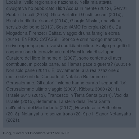
Locali a livello regionale e nazionale. Nella mia attività
divulgativa ho pubblicato i libri Acqua in mente (2012), Servizi
Pubblici Locali (2013), Gino Bartali e i Giusti toscani (2014),
Riusi: da rifiuti a risorse! (2014), Giorgio Nissim, una vita al
servizio del bene (2016), SosteniAMO l'energia (2018), Da
Mogador a Firenze: i Caffaz, viaggio di una famiglia ebrea
(2019). ENRICO CATASSI - Storico e criminologo mancato,
scrivo reportage per diversi quotidiani online. Svolgo progetti di
cooperazione internazionale nei Paesi in via di sviluppo.
Curatore del libro In nome di (2007), sono contento di aver
contribuito, in piccola parte, ad Hamas pace o guerra? (2005) e
Non solo pane (2011). E, ovviamente, alla realizzazione di
molte edizioni del Concerto di Natale a Betlemme e
Gerusalemme. Gli autori insieme hanno curato i seguenti libri:
Gerusalemme ultimo viaggio (2009), Kibbutz 3000 (2011),
Israele 2013 (2013), Francesco in Terra Santa (2014). Voci da
Israele (2015), Betlemme. La stella della Terra Santa
nell'ombra del Medioriente (2017), How close to Bethlehem
(2018), Netanyahu re senza trono (2019) e Il Signor Netanyahu
(2021).
,
Giovedì
ore 07:35
Blog
21 Dicembre 2017