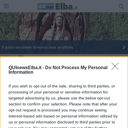
Il pino secolare diventa una scultura
Il saluto di Don Arcadio ai campesi
QUInewsElba.it -
Do Not Process My Personal
Monserrato, racconti di storia al lume di candela
Information
Il mistero della stele di Santa Caterina e la Tripla
If you wish to opt-out of the sale, sharing to third parties, or
collina
processing of your personal or sensitive information for
Monserrato, la colonna del santuario è
targeted advertising by us, please use the below opt-out
pericolante
section to confirm your selection. Please note that after your
Fine settimana dedicato alla Madonna di
opt-out request is processed you may continue seeing
Monserrato
interest-based ads based on personal information utilized by
us or personal information disclosed to third parties prior to
Madonna del Monserrato, fra preghiera e folklore il successo