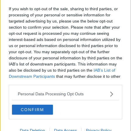
Progetto di transizione ecologica a Portoferraio
If you wish to opt-out of the sale, sharing to third parties, or
Rigassificatore, "rischi per costa ed Elba"
processing of your personal or sensitive information for
targeted advertising by us, please use the below opt-out
​Buddha, Franco Basaglia e l’”ecocidio” dei negazi
section to confirm your selection. Please note that after your
opt-out request is processed you may continue seeing
interest-based ads based on personal information utilized by
Rigassificatore a Piombino, Comuni elbani
contrari
us or personal information disclosed to third parties prior to
your opt-out. You may separately opt-out of the further
Emissioni di CO2 nei porti ridotte del 7,6%
disclosure of your personal information by third parties on the
IAB’s list of downstream participants. This information may
Elba Solarpunk, nasce un concorso letterario
also be disclosed by us to third parties on the
IAB’s List of
Downstream Participants
that may further disclose it to other
​Cop 30, uragani e riconversione delle spese
third parties.
militari
Piano Operativo, incontro e nuove costruzioni
Personal Data Processing Opt Outs
Il Parco che verrà
CONFIRM
"Il Parco non dia deroghe per moto sui sentieri"
Portogallo, esempio di politica energetica
Data Deletion
Data Access
Privacy Policy