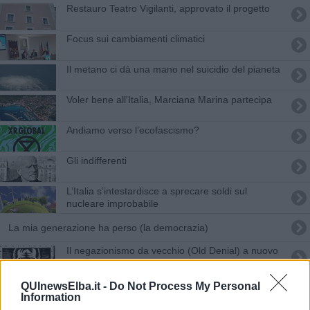
Restauro Teatro Vigilanti, approvato il progetto
Focus sui cambiamenti climatici
​Il metano ci dà una mano nel suicidio del pianeta
Voler bene all'Italia, Marciana Marina partecipa
Andiamo verso l’ecofascismo?
​Gli indifferenti
L’Italia s’intestardisce a sprecare soldi sul
nucleare improbabile
​La mia generazione ha perso (la democrazia)
Il negazionismo da vecchio (Old Denial) a nuovo
(New Denial)
Fonti rinnovabili, posizione di Italia Nostra
QUInewsElba.it -
Do Not Process My Personal
Information