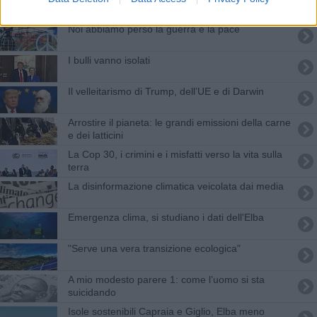
Noi abbiamo perso la guerra e la pace
​I bulli vanno isolati
Il velleitarismo di Trump, dell’UE e di Darwin
Arrostire il pianeta: le grandi emissioni della carne
e dei latticini
La Cop 30, i crimini e i misfatti verso la vita sulla
terra
​La disinformazione climatica veicolata dai media
Emergenza clima, si studiano i dati dell'Elba
"Serve una vera transizione ecologica"
​A mio modesto parere 1: come l’uomo si sta
suicidando
Isole sostenibili Capraia e Giglio, Elba meno