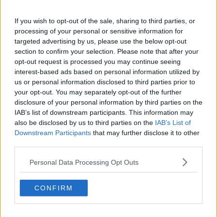
Alla Gran Guardia si presenta il progetto "Mare"
If you wish to opt-out of the sale, sharing to third parties, or
processing of your personal or sensitive information for
​Cop 27, la sceneggiata sponsorizzata Coca-Cola
targeted advertising by us, please use the below opt-out
section to confirm your selection. Please note that after your
Laboratorio itinerante sul mare in attesa di Seif
opt-out request is processed you may continue seeing
interest-based ads based on personal information utilized by
La Capitaneria di porto a Puliamo Cavo
us or personal information disclosed to third parties prior to
your opt-out. You may separately opt-out of the further
Seif, conclusa con successo l'edizione 2023
disclosure of your personal information by third parties on the
IAB’s list of downstream participants. This information may
Andiamo verso l’ecofascismo?
also be disclosed by us to third parties on the
IAB’s List of
Downstream Participants
that may further disclose it to other
​L’innalzamento delle acque del mare e l’erosione
third parties.
delle spiagge
La vela oltre i limiti di Igor e Marco
Personal Data Processing Opt Outs
Il negazionismo da vecchio (Old Denial) a nuovo
CONFIRM
(New Denial)
​Il sollevamento dei mari e la Riforma dell’ONU