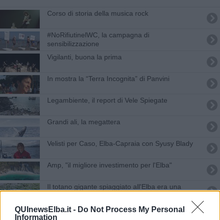
​Corso di storia della musica rock
#NoRifiutinelWC, la campagna di
sensibilizzazione
Vigilanti, buona la prima
​In mostra la “Terra Incognita” di Panvini
Legambiente, il report di Vele Spiegate
Grandi ali, la megattera
Velisti per Caso, Elba-Capraia con Syusy Blady
Amp, "il migliore investimento per l'Elba"
Il totano gigante spiaggiato all'Elba era una
femmina
Elba, immersione per monitorare il mare
QUInewsElba.it -
Do Not Process My Personal
Information