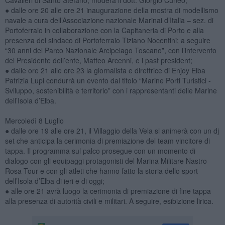
Cavalieri di Santo Stefano, modera il dott. Giorgio Cuneo;
● dalle ore 20 alle ore 21 inaugurazione della mostra di modellismo
navale a cura dell’Associazione nazionale Marinai d’Italia – sez. di
Portoferraio in collaborazione con la Capitaneria di Porto e alla
presenza del sindaco di Portoferraio Tiziano Nocentini; a seguire
“30 anni del Parco Nazionale Arcipelago Toscano”, con l’intervento
del Presidente dell’ente, Matteo Arcenni, e i past president;
● dalle ore 21 alle ore 23 la giornalista e direttrice di Enjoy Elba
Patrizia Lupi condurrà un evento dal titolo “Marine Porti Turistici -
Sviluppo, sostenibilità e territorio” con i rappresentanti delle Marine
dell’Isola d’Elba.
Mercoledì 8 Luglio
● dalle ore 19 alle ore 21, il Villaggio della Vela si animerà con un dj
set che anticipa la cerimonia di premiazione del team vincitore di
tappa. Il programma sul palco prosegue con un momento di
dialogo con gli equipaggi protagonisti del Marina Militare Nastro
Rosa Tour e con gli atleti che hanno fatto la storia dello sport
dell’Isola d’Elba di ieri e di oggi;
● alle ore 21 avrà luogo la cerimonia di premiazione di fine tappa
alla presenza di autorità civili e militari. A seguire, esibizione lirica.