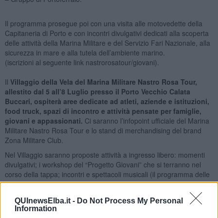
Il programma prosegue poi con una visita alle motovedette della
Capitaneria di Porto e con incontri divulgativi dedicati alla scoperta
delle attività della Marina Militare e del Servizio Fari Nazionale, alla
sicurezza in mare e alla tutela dell’ambiente marino.
(iscrizioni al seguente link nastrorosatour/giovani).
Il
Villaggio della Vela del Marina Militare Nastro Rosa Tour,
allestito dal 5 all’8 Luglio presso il Porto Vecchio Calata
Buccari, ospiterà aree dedicate ad atleti, aziende e istituzioni,
food truck, spazi di incontro e attività pensate per famiglie,
giovani e appassionati.
Ci saranno l’infopoint ufficiale del Marina
Militare Nastro Rosa Tour e lo stand di merchandising del brand
Zona Militare Club.
Nel Villaggio saranno proposte attività a ingresso libero: momenti
divulgativi; i workshop del “Progetto Giovani” che si terranno nel
corso della tappa; incontri e spettacoli musicali (il programma delle
attività è disponibile alla fine del comunicato e sul sito
nastrorosatour.it).
QUInewsElba.it -
Do Not Process My Personal
Information
Il Marina Militare Nastro Rosa Tour si conferma, insieme al progetto