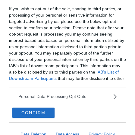
“Valore Paese Italia – Fari”, una straordinaria piattaforma di
promozione della ricchezza culturale, turistica e produttiva del
If you wish to opt-out of the sale, sharing to third parties, or
sistema Paese, capace di connettere identità, patrimonio e
processing of your personal or sensitive information for
prospettive future lungo l’intero sistema costiero italiano. I suoi
targeted advertising by us, please use the below opt-out
percorsi e le rotte sono tracciati per enfatizzare la rete dei fari
section to confirm your selection. Please note that after your
italiani, nei limiti delle percorrenze e, per ulteriore visibilità, ciascuna
opt-out request is processed you may continue seeing
delle barche partecipanti ha il nome di un Faro.
interest-based ads based on personal information utilized by
us or personal information disclosed to third parties prior to
In questo contesto,
l’Isola d’Elba custodisce il suggestivo Faro
your opt-out. You may separately opt-out of the further
di Punta Polveraia,
che domina l’omonimo promontorio
disclosure of your personal information by third parties on the
all’estremità occidentale dell’Isola, affacciandosi sulle acque del
IAB’s list of downstream participants. This information may
Canale di Corsica. Questo storico presidio della navigazione
rappresenta uno dei 21 fari valorizzati da Difesa Servizi nell’ambito
also be disclosed by us to third parties on the
IAB’s List of
del progetto “Valore Paese Italia – Fari”.
Downstream Participants
that may further disclose it to other
third parties.
Portoferraio, gioiello racchiuso tra maestose fortezze medicee del
Cinquecento e un mare turchese, incanta per il suo profondo
Personal Data Processing Opt Outs
legame con il mare, che da secoli ne plasma storia, cultura e
identità. Il suggestivo porto racconta un passato ricco di commerci,
CONFIRM
navigazioni e tradizioni marinare, mentre le antiche fortificazioni
vegliano ancora oggi sulla costa, testimoniando l’importanza
strategica che Portoferraio ha avuto nel tempo anche per la Marina
Militare.
Data Deletion
Data Access
Privacy Policy