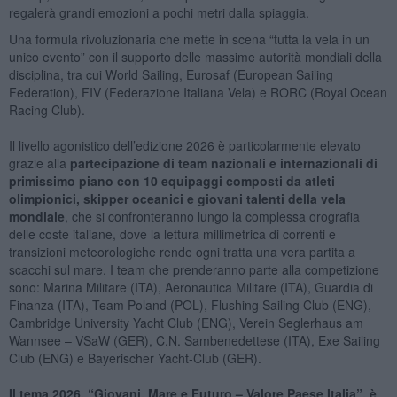
regalerà grandi emozioni a pochi metri dalla spiaggia.
Una formula rivoluzionaria che mette in scena “tutta la vela in un
unico evento” con il supporto delle massime autorità mondiali della
disciplina, tra cui World Sailing, Eurosaf (European Sailing
Federation), FIV (Federazione Italiana Vela) e RORC (Royal Ocean
Racing Club).
Il livello agonistico dell’edizione 2026 è particolarmente elevato
grazie alla
partecipazione di team nazionali e internazionali di
primissimo piano con 10 equipaggi composti da atleti
olimpionici, skipper oceanici e giovani talenti della vela
mondiale
, che si confronteranno lungo la complessa orografia
delle coste italiane, dove la lettura millimetrica di correnti e
transizioni meteorologiche rende ogni tratta una vera partita a
scacchi sul mare. I team che prenderanno parte alla competizione
sono: Marina Militare (ITA), Aeronautica Militare (ITA), Guardia di
Finanza (ITA), Team Poland (POL), Flushing Sailing Club (ENG),
Cambridge University Yacht Club (ENG), Verein Seglerhaus am
Wannsee – VSaW (GER), C.N. Sambenedettese (ITA), Exe Sailing
Club (ENG) e Bayerischer Yacht-Club (GER).
Il tema 2026, “Giovani, Mare e Futuro – Valore Paese Italia”, è