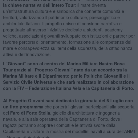
la chiave narrativa dell’intero Tour
: il mare diventa
un’infrastruttura culturale e simbolica che connette comunità e
territori, valorizzando il patrimonio culturale, paesaggistico e
ambientale italiano. Il progetto unisce dimensione narrativa e
progettuale attraverso iniziative dedicate a studenti, academy
veliche, associazioni giovanili sviluppate con istituzioni e partner per
favorire percorsi di orientamento, formazione alle competenze del
mare e consapevolezza sui temi della sicurezza, della cittadinanza
attiva e dell’innovazione.
I “Giovani” sono al centro del Marina Militare Nastro Rosa
Tour grazie al “Progetto Giovani” nato da un accordo tra la
Marina Militare e il Dipartimento per le Politiche Giovanili e il
Servizio Civile Universale che sarà realizzato in collaborazione
con la FIV – Federazione Italiana Vela e la Capitaneria di Porto.
Al Progetto Giovani sarà dedicata la giornata del 6 Luglio con
un fitto programma
che porterà i giovani partecipanti alla scoperta
del
Faro di Forte Stella,
gioiello di architettura e ingegneria
navale, e alla sala operativa della Capitaneria di Porto, dove i
ragazzi potranno scoprire i compiti e le attività svolte dalla
Capitaneria e visitare la mostra dei modellini navali a cura dell’ANMI
– Gruppo di Portoferraio.