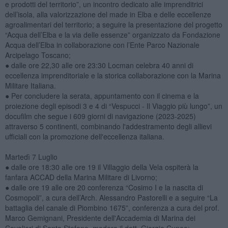
e prodotti del territorio”, un incontro dedicato alle imprenditrici
dell’isola, alla valorizzazione del made in Elba e delle eccellenze
agroalimentari del territorio; a seguire la presentazione del progetto
“Acqua dell’Elba e la via delle essenze” organizzato da Fondazione
Acqua dell’Elba in collaborazione con l’Ente Parco Nazionale
Arcipelago Toscano;
● dalle ore 22,30 alle ore 23:30 Locman celebra 40 anni di
eccellenza imprenditoriale e la storica collaborazione con la Marina
Militare Italiana.
● Per concludere la serata, appuntamento con il cinema e la
proiezione degli episodi 3 e 4 di “Vespucci - Il Viaggio più lungo”, un
docufilm che segue i 609 giorni di navigazione (2023-2025)
attraverso 5 continenti, combinando l'addestramento degli allievi
ufficiali con la promozione dell'eccellenza italiana.
Martedì 7 Luglio
● dalle ore 18:30 alle ore 19 il Villaggio della Vela ospiterà la
fanfara ACCAD della Marina Militare di Livorno;
● dalle ore 19 alle ore 20 conferenza “Cosimo I e la nascita di
Cosmopoli”, a cura dell’Arch. Alessandro Pastorelli e a seguire “La
battaglia del canale di Piombino 1675”, conferenza a cura del prof.
Marco Gemignani, Presidente dell'Accademia di Marina dei