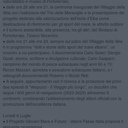
naturalistico e museo di Portoferraio;
● dalle ore 20 alle ore 21, la cerimonia inaugurale del Villaggio della
Vela con l’esibizione del Trio delle Meraviglie e la presentazione del
progetto dedicato alla valorizzazione dell’Isola d’Elba come
destinazione di riferimento per gli sport del mare, le attività outdoor
e il turismo sostenibile, alla presenza, tra gli altri, del Sindaco di
Portoferraio, Tiziano Nocentini.
● dalle ore 21 alle ore 23, sempre sul palco del Villaggio della Vela
è in programma “Volti e storie dello sport del mare elbano”, un
incontro a cui partecipano, il documentarista Carlo Solari; Giorgio
Giusti, storico, scrittore e divulgatore culturale; Carlo Gasparri,
campione del mondo di pesca subacquea negli anni 60 e 70;
Renzo Mazzari, apneista e pescatore subacqueo italiano, e i
videografi documentaristi Roberto e Nicolò Ridi;
● A seguire, appuntamento con il cinema e la proiezione dei primi
due episodi di “Vespucci - Il Viaggio più lungo”, un docufilm che
segue i 609 giorni di navigazione (2023-2025) attraverso 5
continenti, combinando l'addestramento degli allievi ufficiali con la
promozione dell'eccellenza italiana.
Lunedì 6 Luglio
● il Progetto Giovani Mare e Futuro - Valore Paese Italia propone il
seguente programma: