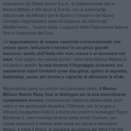
organizzato da Difesa Servizi S.p.A., in collaborazione con la
Marina Militare e SSI Sport & Events, con la partnership
istituzionale del Ministro per lo Sport e i Giovani e del Nuovo
Comitato Organizzatore della XX Edizione dei Giochi del
Mediterraneo – Taranto 2026, il supporto della Federazione Italiana
Vela e il patrocinio del Coni.
Un
appuntamento di respiro nazionale e internazionale che
unisce sport, istituzioni e territori in un unico grande
racconto: quello dell’Italia che vive, cresce e si riconosce nel
mare
. Una regata che veicola anche i valori della Marina Militare di
cui porta il vessillo:
la vela diventa il linguaggio attraverso cui
trasmettere valori fondanti come disciplina, spirito di squadra,
leadership, senso del dovere e capacità di affrontare le sfide.
Riconosciuto come un unicum nel panorama velico,
il Marina
Militare Nastro Rosa Tour si distingue per la sua straordinaria
complessità tecnica,
racchiudendo l’essenza stessa dello sport
velico in tre spettacolari discipline: l’Offshore, con le lunghe e
sfibranti navigazioni d’altura a bordo dei potenti e tecnologici Figaro
Bénéteau 3, primi monotipi di serie dotati di foil; l’Inshore, con
regate avvincenti a ridosso della costa sui piccoli e velocissimi
Waszp; e infine il Board, la disciplina acrobatica del Wing Foil che