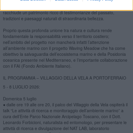
Famosa per aver ospitato
Napoleone in esilio,
Portoferraio
racchiude un patrimonio ricco di testimonianze del passato,
tradizioni e paesaggi naturali di straordinaria bellezza.
Proprio questa profonda unione tra natura e cultura rende
fondamentale la responsabilità verso il territorio costiero;
nell’ambito del progetto non mancherà infatti l’attenzione
all’ambiente marino con il progetto Waving Meadow che ha come
obiettivo la salvaguardia dell’ecosistema marino e della Posidonia
oceanica presente nel Mediterraneo, e l’importante collaborazione
con il FAI (Fondo Ambiente Italiano).
IL PROGRAMMA – VILLAGGIO DELLA VELA A PORTOFERRAIO
5 - 8 LUGLIO 2026:
Domenica 5 luglio
● dalle ore 19 alle ore 20, il palco del Villaggio della Vela ospiterà il
talk “Le attività di ricerca e monitoraggio dell’ambiente marino” a
cura dell’Ente Parco Nazionale Arcipelago Toscano, con il Dott.
Leonardo Forbicioni, naturalista ed entomologo, per presentare le
attività di ricerca e divulgazione del NAT LAB, laboratorio