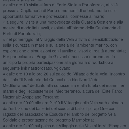
○ dalle ore 10 visita al faro di Forte Stella a Portoferraio, attività
presso la Capitaneria di Porto e momenti di orientamento sulle
opportunità formative e professionali connesse al mare;
○ a seguire, visite a una motovedetta della Guardia Costiera e alla
mostra di modellini navali, ospitata all’interno della Capitaneria di
Porto di Portoferraio;
○ nel pomeriggio, al Villaggio della Vela attività di sensibilizzazione
sulla sicurezza in mare e sulla tutela dell’ambiente marino, con
esplorazione e simulazioni con l'ausilio di visori di realtà aumentata;
Per partecipare al Progetto Giovani è necessario prenotare in
anticipo la propria partecipazione alla giornata di workshop al
seguente link nastrorosatour/giovani;
● dalle ore 19 alle ore 20 sul palco del Villaggio della Vela l’incontro
dal titolo “Il Santuario dei Cetacei e la biodiversità del
Mediterraneo” dedicato alla conoscenza e alla tutela dei mammiferi
marini e degli ecosistemi del Mediterraneo, a cura dell’Ente Parco
Nazionale Arcipelago Toscano;
● dalle ore 20:00 alle ore 21:00 il Villaggio della Vela sarà animato
dall’esibizione dei ballerini del scuola di ballo Tip Tap One con i
ragazzi dell’associazione Eosuda nell’ambito del progetto Vela
Solidale e presentazione del progetto Marmoletta;
● dalle ore 21:00 sul palco del Villaggio della Vela si terrà “Elbaglam