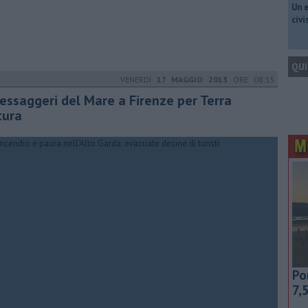
​Un 
civ
QUI
VENERDÌ
17 MAGGIO 2013
ORE 08:15
messaggeri del Mare a Firenze per Terra
tura
Po
7,