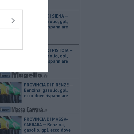
PROVINCIA DI SIENA — ​
Benzina, gasolio, gpl,
ecco dove risparmiare
PROVINCIA DI PISTOIA — ​
Benzina, gasolio, gpl,
ecco dove risparmiare
PROVINCIA DI FIRENZE — ​
Benzina, gasolio, gpl,
ecco dove risparmiare
PROVINCIA DI MASSA-
CARRARA — ​Benzina,
gasolio, gpl, ecco dove