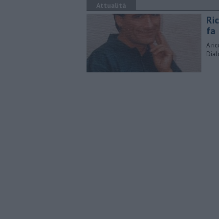
Attualità
Ri
fa
A ri
Dial