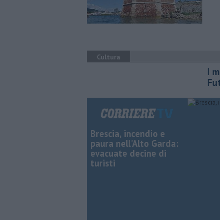
Cultura
I 
Fu
Brescia, incendio e
paura nell'Alto Garda:
evacuate decine di
turisti