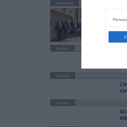
Attualità
Gli
Persona
Sopr
Regi
Cultura
Ar
Sa
Cultura
L'I
co
Cultura
All
el