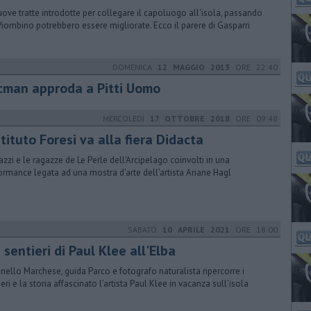
uove tratte introdotte per collegare il capoluogo all'isola, passando
Piombino potrebbero essere migliorate. Ecco il parere di Gasparri
DOMENICA
12 MAGGIO 2013
ORE 22:40
cman approda a Pitti Uomo
MERCOLEDÌ
17 OTTOBRE 2018
ORE 09:48
stituto Foresi va alla fiera Didacta
gazzi e le ragazze de Le Perle dell'Arcipelago coinvolti in una
ormance legata ad una mostra d'arte dell'artista Ariane Hagl
SABATO
10 APRILE 2021
ORE 18:00
 sentieri di Paul Klee all'Elba
nello Marchese, guida Parco e fotografo naturalista ripercorre i
eri e la storia affascinato l'artista Paul Klee in vacanza sull'isola