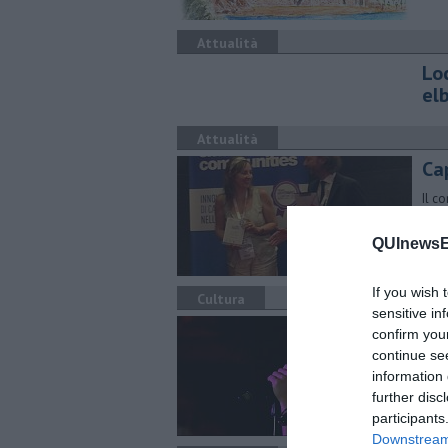
Attualità
Lo
el
Attualità
Cap
Il c
l'in
QUInewsEl
If you wish 
Cultura
sensitive in
Gli
confirm you
continue se
Stor
information 
e Pa
further disc
participants
Downstream 