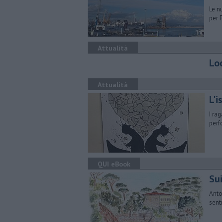
Le n
per 
Attualità
Lo
Attualità
L'i
I ra
perf
QUI eBook
Sui
Anto
senti