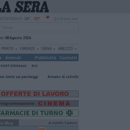
26°
32°
RTOFERRAIO
QuiNews.net
ato
08 Agosto 2026
PRATO
FIRENZE
SIENA
AREZZO
e
Animali
Pubblicità
Contatti
PORTOFERRAIO
RIO
 parcheggi
Armato di coltello cerca di entrare in casa
​Benzina, gas
ui Blog
di Adolfo Santoro