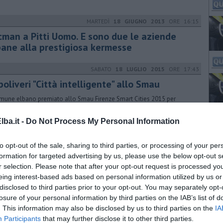
MARTEDÌ
18 GIUGNO 2013
ORE 16:15
cman a Pitti Uomo. E sono due le aziende
bane alla prestigiosa kermesse
SABATO
18 LUGLIO 2015
ORE 17:43
oliveri "Città intelligente" allo Smau
omune elbano premiato allo Smau Firenze Smart Cities 2015 per
novazione tecnologica nella comunicazione
ba.it -
Do Not Process My Personal Information
to opt-out of the sale, sharing to third parties, or processing of your per
VENERDÌ
26 AGOSTO 2016
ORE 10:54
formation for targeted advertising by us, please use the below opt-out s
 eventi del fine settimana al Forte Inglese
r selection. Please note that after your opt-out request is processed y
eing interest-based ads based on personal information utilized by us or
ia, cultura e musica si susseguono negli eventi organizzati da Comune
disclosed to third parties prior to your opt-out. You may separately opt-
rco Nazionale al Forte Inglese di Portoferraio
losure of your personal information by third parties on the IAB’s list of
. This information may also be disclosed by us to third parties on the
IA
Participants
that may further disclose it to other third parties.