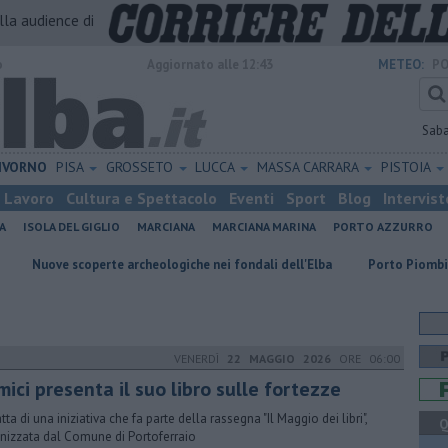
alla audience di
o
Aggiornato alle 12:43
METEO:
PO
Sab
IVORNO
PISA
GROSSETO
LUCCA
MASSA CARRARA
PISTOIA
Lavoro
Cultura e Spettacolo
Eventi
Sport
Blog
Intervist
A
ISOLA DEL GIGLIO
MARCIANA
MARCIANA MARINA
PORTO AZZURRO
coperte archeologiche nei fondali dell'Elba
Porto Piombino, lente sui
VENERDÌ
22 MAGGIO 2026
ORE 06:00
ici presenta il suo libro sulle fortezze
atta di una iniziativa che fa parte della rassegna "Il Maggio dei libri",
Q
nizzata dal Comune di Portoferraio