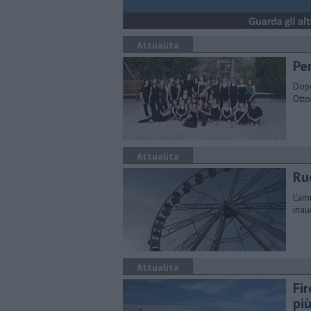
Attualità
Per
Dopo
Otto
Attualità
Ru
L'am
inau
Attualità
Fir
pi