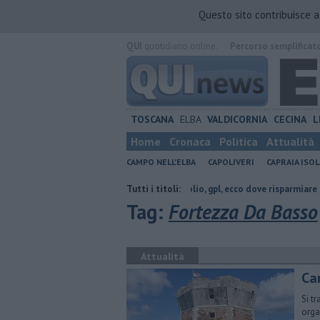
Questo sito contribuisce 
QUI
quotidiano online.
Percorso semplificat
TOSCANA
ELBA
VALDICORNIA
CECINA
L
Home
Cronaca
Politica
Attualità
CAMPO NELL'ELBA
CAPOLIVERI
CAPRAIA ISOL
ntrare in casa
​Benzina, gasolio, gpl, ecco dove risparmiare
Tutti i titoli:
Nuove s
Tag:
Fortezza Da Basso
Attualità
Cam
Si tr
orga