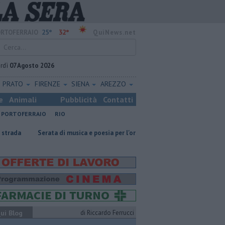
25°
32°
RTOFERRAIO
QuiNews.net
rdì
07 Agosto 2026
PRATO
FIRENZE
SIENA
AREZZO
e
Animali
Pubblicità
Contatti
PORTOFERRAIO
RIO
rata di musica e poesia per l'oratorio
Gara podistica alla scoperta del
ui Blog
di Riccardo Ferrucci