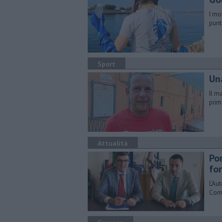
I mo
punti
Sport
Un
Il m
prim
Attualità
Por
fo
L'Au
Comi