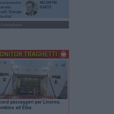
INCONTRI
ucca la mostra
D'ARTE
Marcello
selli “Dialoghi
la città"
Condoglianze
cord passeggeri per Livorno,
ombino ed Elba