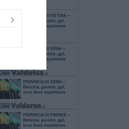
PROVINCIA DI PISTOIA — ​
Benzina, gasolio, gpl,
ecco dove risparmiare
PROVINCIA DI SIENA — ​
Benzina, gasolio, gpl,
ecco dove risparmiare
PROVINCIA DI SIENA — ​
Benzina, gasolio, gpl,
ecco dove risparmiare
PROVINCIA DI FIRENZE — ​
Benzina, gasolio, gpl,
ecco dove risparmiare