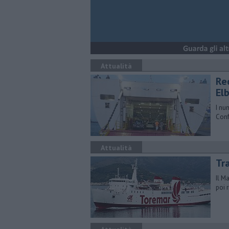
Attualità
Re
El
I nu
Conf
Attualità
Tr
Il M
poi r