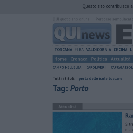
Questo sito contribuisce 
QUI
quotidiano online.
Percorso semplificat
TOSCANA
ELBA
VALDICORNIA
CECINA
L
Home
Cronaca
Politica
Attualità
CAMPO NELL'ELBA
CAPOLIVERI
CAPRAIA ISOL
o
Gara podistica alla scoperta delle isole toscane
Tutti i titoli:
Rara tartaruga 
Tag:
Porto
Attualità
Ra
Si t
mare