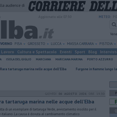
alla audience di
o
Aggiornato alle 07:30
METEO:
PO
Vene
IVORNO
PISA
GROSSETO
LUCCA
MASSA CARRARA
PISTOIA
Lavoro
Cultura e Spettacolo
Eventi
Sport
Blog
Intervist
A
ISOLA DEL GIGLIO
MARCIANA
MARCIANA MARINA
PORTO AZZURRO
marina nelle acque dell'Elba
Furgone in fiamme lungo la strada
Se
GIOVEDÌ
06 AGOSTO 2026
ORE 19:30
ra tartaruga marina nelle acque dell'Elba
ratta di un esemplare di tartaruga Verde, avvistamento insolito per il
Q
 italiano. La causa è dovuta al cambiamento climatico