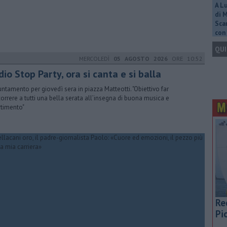
A L
di 
Scar
con 
QUI
MERCOLEDÌ
05 AGOSTO 2026
ORE 10:52
io Stop Party, ora si canta e si balla
ntamento per giovedì sera in piazza Matteotti. "Obiettivo far
correre a tutti una bella serata all’insegna di buona musica e
rtimento"
Re
Pi