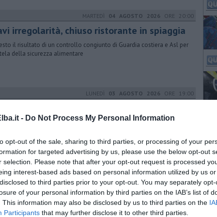
MARTEDÌ
04 AGOSTO 2026
ORE 20:00
vi irregolarità, chiuso ristorante in spiaggia
esto il risultato di un controllo congiunto di Guardia costiera e Asl per
utela della sicurezza alimentare
LUNEDÌ
03 AGOSTO 2026
ORE 19:00
tto sequestro area usata come discarica
usiva
ba.it -
Do Not Process My Personal Information
'area di 10mila metri quadri è stato trovato un deposito incontrollato
to opt-out of the sale, sharing to third parties, or processing of your per
eicoli, roulotte, motori, bombole di gas e scarti edili
formation for targeted advertising by us, please use the below opt-out s
r selection. Please note that after your opt-out request is processed y
DOMENICA
02 AGOSTO 2026
ORE 19:00
eing interest-based ads based on personal information utilized by us or
disclosed to third parties prior to your opt-out. You may separately opt-
lore fatale, muore a 55 anni
losure of your personal information by third parties on the IAB’s list of
posto sono intervenute ambulanza e automedica ma l'uomo
. This information may also be disclosed by us to third parties on the
IA
roppo è deceduto
Participants
that may further disclose it to other third parties.