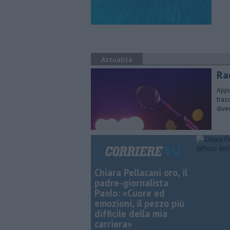
Attualità
Rad
Appu
tras
dive
Chiara Pellacani oro, il
padre-giornalista
Paolo: «Cuore ed
emozioni, il pezzo più
difficile della mia
carriera»