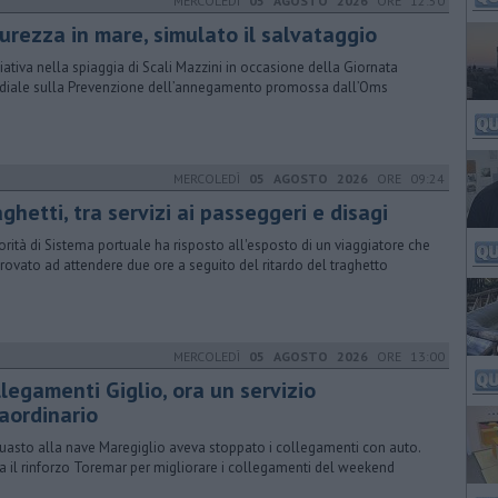
MERCOLEDÌ
05 AGOSTO 2026
ORE 12:50
curezza in mare, simulato il salvataggio
iziativa nella spiaggia di Scali Mazzini in occasione della Giornata
iale sulla Prevenzione dell’annegamento promossa dall’Oms
MERCOLEDÌ
05 AGOSTO 2026
ORE 09:24
ghetti, tra servizi ai passeggeri e disagi
torità di Sistema portuale ha risposto all'esposto di un viaggiatore che
 trovato ad attendere due ore a seguito del ritardo del traghetto
MERCOLEDÌ
05 AGOSTO 2026
ORE 13:00
legamenti Giglio, ora un servizio
raordinario
uasto alla nave Maregiglio aveva stoppato i collegamenti con auto.
va il rinforzo Toremar per migliorare i collegamenti del weekend