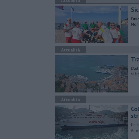
Attualità
Si
L'in
Mond
Attualità
Tra
L'Au
si è
Attualità
Col
st
Un g
Arri