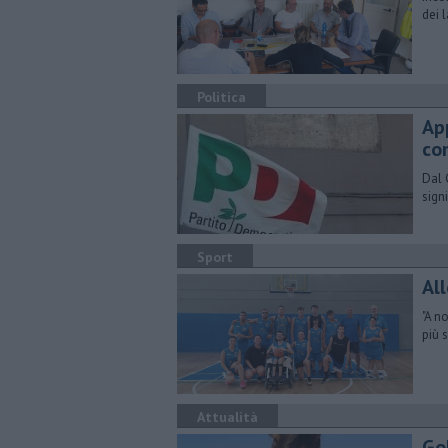
dei 
Politica
Ap
co
Dal 
sign
Sport
Al
"A n
più 
Attualità
Gol