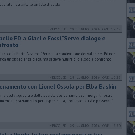
lavoratori durante le ondate di caldo
MERCOLEDÌ
29 LUGLIO 2026
ORE 17:45
pello PD a Giani e Fossi "Serve dialogo e
nfronto"
Circolo di Porto Azzurro: "Per noi la condivisione dei valori del Pd non
ifica un'obbedienza cieca, ma si deve nutrire di dialogo e confronto"
MERCOLEDÌ
29 LUGLIO 2026
ORE 10:28
lenamento con Lionel Ossola per Elba Baskin
ome della squadra e della società desideriamo esprimergli il nostro
sincero ringraziamento per disponibilità, professionalità e passione"
MERCOLEDÌ
29 LUGLIO 2026
ORE 17:50
etta Verde, le foci restano punti critici