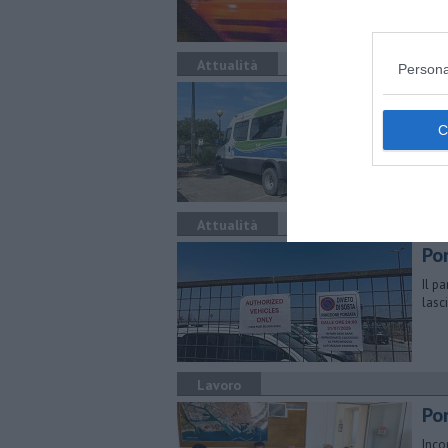
Attualità
Persona
A 
Il s
terr
Attualità
Po
Il p
lasc
Lavoro
Por
Inco