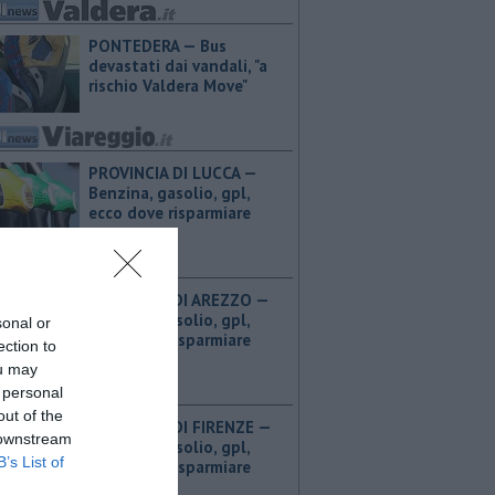
PONTEDERA — Bus
devastati dai vandali, "a
rischio Valdera Move"
PROVINCIA DI LUCCA — ​
Benzina, gasolio, gpl,
ecco dove risparmiare
PROVINCIA DI AREZZO — ​
Benzina, gasolio, gpl,
sonal or
ecco dove risparmiare
ection to
ou may
 personal
out of the
PROVINCIA DI FIRENZE — ​
 downstream
Benzina, gasolio, gpl,
B’s List of
ecco dove risparmiare