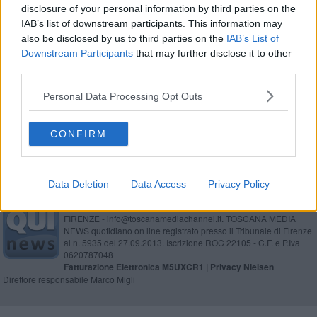
disclosure of your personal information by third parties on the
"Un deposito delle carni di cinghiali all'Elba"
IAB’s list of downstream participants. This information may
also be disclosed by us to third parties on the
IAB’s List of
Peste suina, Atc sostiene il sindaco Zini
Downstream Participants
that may further disclose it to other
third parties.
Problema ungulati, l'assessora Saccardi all'Elba
Personal Data Processing Opt Outs
Ungulati all'Elba, il punto sull'emergenza
CONFIRM
Data Deletion
Data Access
Privacy Policy
Editore Toscana Media Channel srl - Via Dei Martelli, 8 - 50129
FIRENZE - info@toscanamediachannel.it. TOSCANA MEDIA
NEWS quotidiano on line registrato presso il Tribunale di Firenze
al n. 5935 del 27.09.2013. Iscrizione ROC 22105 - C.F. e P.Iva
0620787048
Fatturazione Elettronica M5UXCR1 |
Privacy Nielsen
Direttore responsabile Marco Migli