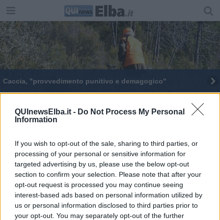
Caccia, "provvedimento punitivo e demagogico"
Peste suina, misure precauzionali a Portoferraio
QUInewsElba.it -
Do Not Process My Personal
Information
"La biodiversità è il core business del Parco"
Peste suina, Sammuri nel Comitato nazionale
If you wish to opt-out of the sale, sharing to third parties, or
processing of your personal or sensitive information for
Caccia, "da Atc reazione incredibile"
targeted advertising by us, please use the below opt-out
section to confirm your selection. Please note that after your
opt-out request is processed you may continue seeing
Peste suina, "no ad iniziative isolate"
interest-based ads based on personal information utilized by
us or personal information disclosed to third parties prior to
Cinghiali, "stop ecocidio all’Elba"
your opt-out. You may separately opt-out of the further