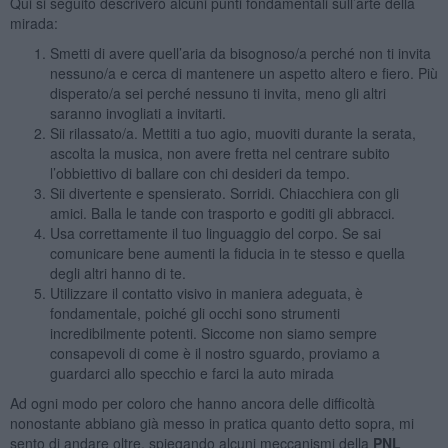
Qui si seguito descriverò alcuni punti fondamentali sull’arte della
mirada:
Smetti di avere quell’aria da bisognoso/a perché non ti invita
nessuno/a e cerca di mantenere un aspetto altero e fiero. Più
disperato/a sei perché nessuno ti invita, meno gli altri
saranno invogliati a invitarti.
Sii rilassato/a. Mettiti a tuo agio, muoviti durante la serata,
ascolta la musica, non avere fretta nel centrare subito
l’obbiettivo di ballare con chi desideri da tempo.
Sii divertente e spensierato. Sorridi. Chiacchiera con gli
amici. Balla le tande con trasporto e goditi gli abbracci.
Usa correttamente il tuo linguaggio del corpo. Se sai
comunicare bene aumenti la fiducia in te stesso e quella
degli altri hanno di te.
Utilizzare il contatto visivo in maniera adeguata, è
fondamentale, poiché gli occhi sono strumenti
incredibilmente potenti. Siccome non siamo sempre
consapevoli di come è il nostro sguardo, proviamo a
guardarci allo specchio e farci la auto mirada
Ad ogni modo per coloro che hanno ancora delle difficoltà
nonostante abbiano già messo in pratica quanto detto sopra, mi
sento di andare oltre, spiegando alcuni meccanismi della
PNL