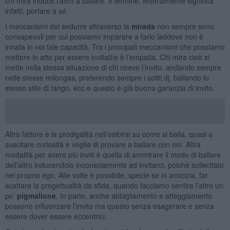
chi mira induce l’altro a ballare. Il termine, letteralmente significa
infatti, portare a sé.
I meccanismi del sedurre attraverso la
mirada
non sempre sono
consapevoli per cui possiamo imparare a farlo laddove non è
innata in noi tale capacità. Tra i principali meccanismi che possiamo
mettere in atto per essere invitati/e è l’empatia. Chi mira cioè si
mette nella stessa situazione di chi riceve l’invito, andando sempre
nelle stesse milongas, preferendo sempre i soliti dj, ballando lo
stesso stile di tango, ecc e questo è già buona garanzia di invito.
Altro fattore è la prodigalità nell’esibirsi su come si balla, quasi a
suscitare curiosità e voglia di provare a ballare con noi. Altra
modalità per avere più inviti è quella di ammirare il modo di ballare
dell’altro inducendolo inconsciamente ad invitarci, poiché sollecitato
nel proprio ego. Alle volte è possibile, specie se in amicizia, far
scattare la progettualità da sfida, quando facciamo sentire l’altro un
po’
pigmalione
. In parte, anche abbigliamento e atteggiamento
possono influenzare l’invito ma questo senza esagerare e senza
essere dover essere eccentrici.