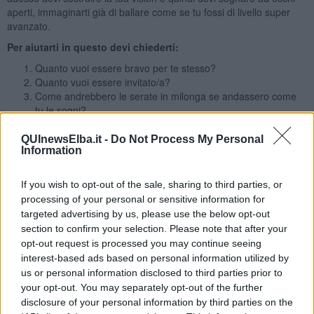
aperti, immaginarti già di ballare come se tu fossi di livello super
avanzato.
Per aiutarti in questo devi chiederti:
Quanto vuoi essere bravo per te stesso?
Quanto vuoi essere invitato/a?
Come andrebbero le serate in milonga se andassero come
tu le sogni?
Come ti comporteresti se tu avessi già tutto ciò?
QUInewsElba.it -
Do Not Process My Personal
Rispondi alle domande rendendole ricche di emozioni come se tu le
Information
vivessi veramente.
Richard Bandler,
uno dei fondatori della PNL dice: “Se credi di
If you wish to opt-out of the sale, sharing to third parties, or
poter raggiungere ciò che vuoi, dai a te stesso la libertà di
processing of your personal or sensitive information for
raggiungerlo”.
targeted advertising by us, please use the below opt-out
Vuol dire che miri secondo le convinzioni che tu ti sei creato su te
section to confirm your selection. Please note that after your
stesso: “Non so ballare che miro a fare?” oppure “Non so ballare
opt-out request is processed you may continue seeing
non mi inviterà nessuno”. Cambia le tue convinzioni per cambiare i
interest-based ads based on personal information utilized by
risultati ottenuti fino ad ora. Guardati dal di fuori, guardati come se
us or personal information disclosed to third parties prior to
tu fossi spettatore della tua serata in milonga, ora sei libero di
your opt-out. You may separately opt-out of the further
riscrivere la tua identità di tanguero/a e di essere migliore più di
disclosure of your personal information by third parties on the
quanto sei stato fino ad esso. Diventerai ciò che pensi di essere.