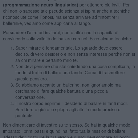
(programmazione neuro linguistica)
per ottenere più inviti. Per
chi non lo sapesse tale pseudo scienza si ispira anche a tecniche
riconosciute come l’ipnosi, ma senza arrivare ad “intontire” i
ballerini/e, vediamo come applicarla al tango.
Persuadere l’altro ad invitarci, non è altro che la capacità di
convincerlo sulla validità del ballare con noi. Ecco alcune tecniche:
Saper mirare è fondamentale. Lo sguardo deve essere
deciso, di vero desiderio e non senza interesse perché non si
sa chi mirare e pertanto miro te.
Non devi pensare che stai chiedendo una cosa complicata, in
fondo si tratta di ballare una tanda. Cerca di trasmettere
questo pensiero.
Se abbiamo accanto un ballerino, non ignoriamolo ma
cerchiamo di fare qualche battuta o una piccola
conversazione.
Il nostro corpo esprime il desiderio di ballare in tanti modi.
Sorridere e gioire lo spiega agli altri in modo preciso e
puntuale.
Non dimenticare di investire su te stesso. Se hai in qualche modo
imparato i primi passi e quindi hai fatto tua la mission di ballare
adesso devi costruire la tua vision e quindi devi sognare ad occhi