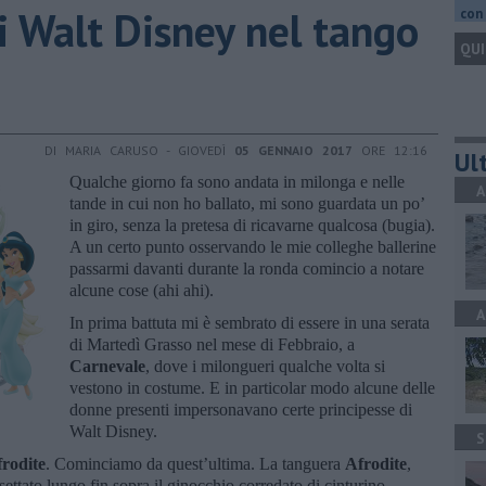
i Walt Disney nel tango
con 
QUI
DI MARIA CARUSO - GIOVEDÌ
05 GENNAIO 2017
ORE 12:16
Ult
Qualche giorno fa sono andata in milonga e nelle
A
tande in cui non ho ballato, mi sono guardata un po’
in giro, senza la pretesa di ricavarne qualcosa (bugia).
A un certo punto osservando le mie colleghe ballerine
passarmi davanti durante la ronda comincio a notare
alcune cose (ahi ahi).
A
In prima battuta mi è sembrato di essere in una serata
di Martedì Grasso nel mese di Febbraio, a
Carnevale
, dove i milongueri qualche volta si
vestono in costume. E in particolar modo alcune delle
donne presenti impersonavano certe principesse di
Walt Disney.
S
rodite
. Cominciamo da quest’ultima. La tanguera
Afrodite
,
settato lungo fin sopra il ginocchio corredato di cinturino