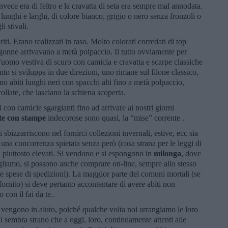
invece era di feltro e la cravatta di seta era sempre mal annodata.
lunghi e larghi, di colore bianco, grigio o nero senza fronzoli o
i stivali.
riti. Erano realizzati in raso. Molto colorati corredati di top
e gonne arrivavano a metà polpaccio. Il tutto ovviamente per
’uomo vestiva di scuro con camicia e cravatta e scarpe classiche
to si sviluppa in due direzioni, uno rimane sul filone classico,
no abiti lunghi neri con spacchi alti fino a metà polpaccio,
collate, che lasciano la schiena scoperta.
 con camicie sgargianti fino ad arrivare ai nostri giorni
tte con stampe
indecorose sono quasi, la “mise” corrente .
i sbizzarriscono nel fornirci collezioni invernali, estive, ecc sia
 una concorrenza spietata senza però (cosa strana per le leggi di
 piuttosto elevati. Si vendono e si espongono in
milonga
, dove
ogliamo, si possono anche comprare on-line, sempre allo stesso
e spese di spedizioni). La maggior parte dei comuni mortali (se
rnito) si deve pertanto accontentare di avere abiti non
o con il fai da te..
ci vengono in aiuto, poiché qualche volta noi arrangiamo le loro
Mi sembra strano che a oggi, loro, continuamente attenti alle