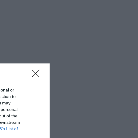
sonal or
ection to
ou may
 personal
out of the
 downstream
B’s List of