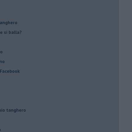
tanghero
e si balla?
no
ino
a Facebook
hio tanghero
o