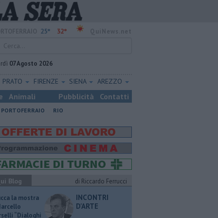
25°
32°
RTOFERRAIO
QuiNews.net
rdì
07 Agosto 2026
PRATO
FIRENZE
SIENA
AREZZO
e
Animali
Pubblicità
Contatti
PORTOFERRAIO
RIO
ui Blog
di Riccardo Ferrucci
INCONTRI
ucca la mostra
D'ARTE
Marcello
selli “Dialoghi