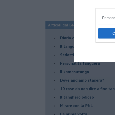
Persona
Articoli dal Blog “Parole milonguere
Diario di una tanghera
Il tanguero che entra in pista
Sedotti e abbandonati nel ta
Personalità tanguera
Il kamasutango
Dove andiamo stasera?
10 cose da non dire a fine ta
Il tanghero odioso
Mirare con la PNL
La prima volta