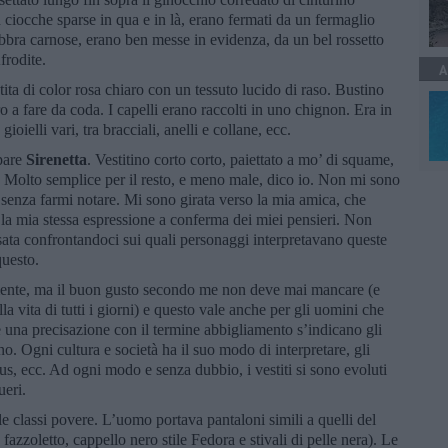
 ciocche sparse in qua e in là, erano fermati da un fermaglio
labbra carnose, erano ben messe in evidenza, da un bel rossetto
Afrodite.
A
stita di color rosa chiaro con un tessuto lucido di raso. Bustino
o a fare da coda. I capelli erano raccolti in uno chignon. Era in
ioielli vari, tra bracciali, anelli e collane, ecc.
mpare
Sirenetta
. Vestitino corto corto, paiettato a mo’ di squame,
. Molto semplice per il resto, e meno male, dico io. Non mi sono
o, senza farmi notare. Mi sono girata verso la mia amica, che
 la mia stessa espressione a conferma dei miei pensieri. Non
sata confrontandoci sui quali personaggi interpretavano queste
questo.
mente, ma il buon gusto secondo me non deve mai mancare (e
 vita di tutti i giorni) e questo vale anche per gli uomini che
re una precisazione con il termine abbigliamento s’indicano gli
o. Ogni cultura e società ha il suo modo di interpretare, gli
tatus, ecc. Ad ogni modo e senza dubbio, i vestiti si sono evoluti
ueri.
le classi povere. L’uomo portava pantaloni simili a quelli del
fazzoletto, cappello nero stile Fedora e stivali di pelle nera). Le