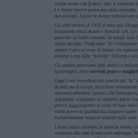
scarpe erano con il tacco alto, il sombrero 
Le donne invece portavano abiti contadini, 
decorazioni. Anche le donne indossavano gl
Gli abiti intorno al 1910 si sono poi allegge
trasparenti senza ricami e fronzoli vari. L
garantire un ballo comodo. In quegli anni l
anche bicolori. Negli anni ’50 l’abbigliamen
mentre l’altro si veste di donne che indossa
insieme a top dalle “bretelle” filiformi o ac
Gli uomini indossano abiti audaci e brillanti
(purtroppo), dove
orrendi jeans e maglie
Oggi i vari rivenditori dai marchi più “in” s
di abiti sia di scarpe, facendosi ovviamente
mercato) abbattere i prezzi, che rimangono,
si possono acquistare in contanti, ma se v
prezzo (aggiungendo al costo di base solo l
vuole avere un guardaroba tanguero super fo
esclusivamente tangueri adattati dalla sarta 
I nostri amici orientali, in qualche modo, 
creazioni allo stile in uso nelle milongas. 