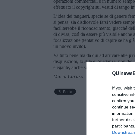
operazioni commerciali e in numero sempre
effettuato il copyright sui vestiti di tango
L’idea dei tangueri, specie se di genere fem
si pensa, sia disdicevole farsi vedere semp
faciliterebbe il riconoscimento, giacché del
di divisa, così da essere più visibile anche 
focalizzazione (tentativo di capire se ha già 
un nuovo invito).
Va tutto bene ma da qui ad arrivare alle
pri
disquisizioni, lo stile e l’eleganza, non d
elegante, anche se povero. E’ vero anche ch
QUInewsEl
Maria Caruso
If you wish 
sensitive in
confirm you
continue se
information 
further disc
participants
Downstream 