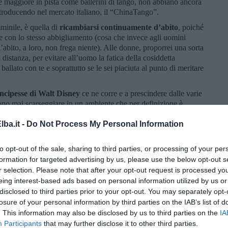
 maggiore in pista come ballerini di tango, non abbiano ancora
 introducendo nel mercato italiano, il “ChinaTango”.
minile, è quella di
ricambiarsi continuamente d’abito
, poiché
re con lo stesso abbigliamento (cosa che invece agli uomini
l’abito, a loro, non frega niente). Alle donne, proporrei una sorta
a distanza, per evitare all’uomo la fatica della cosiddetta
ballato con te e soprattutto se le sei piaciuta al punto di meritare
ncipesse di Walt Disney
ce ne corre e a prescindere dalle varie
evono mai scarseggiare in un ambiente che per definizione è
e l’eleganza se non ce l’hai non puoi fingere di averla.
ba.it -
Do Not Process My Personal Information
to opt-out of the sale, sharing to third parties, or processing of your per
formation for targeted advertising by us, please use the below opt-out s
r selection. Please note that after your opt-out request is processed y
eing interest-based ads based on personal information utilized by us or
disclosed to third parties prior to your opt-out. You may separately opt-
losure of your personal information by third parties on the IAB’s list of
. This information may also be disclosed by us to third parties on the
IA
Participants
that may further disclose it to other third parties.