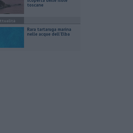
scoperta delle isole
toscane
ttualità
Rara tartaruga marina
nelle acque dell'Elba