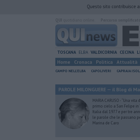
Questo sito contribuisce 
QUI
quotidiano online.
Percorso semplificat
TOSCANA
ELBA
VALDICORNIA
CECINA
L
Home
Cronaca
Politica
Attualità
CAMPO NELL'ELBA
CAPOLIVERI
CAPRAIA ISOL
PAROLE MILONGUERE — il Blog di Ma
MARIA CARUSO - “Una vita da 
primo cielo a San Felipe in 
Italia dal 1977 e per tre ann
le parole che le passano p
Marina de Caro