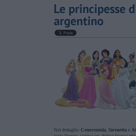
Le principesse d
argentino
Nel dettaglio:
Cenerentola
,
Sirenetta
e
Af
ossia Venere, vestiva un abitino bianco plis