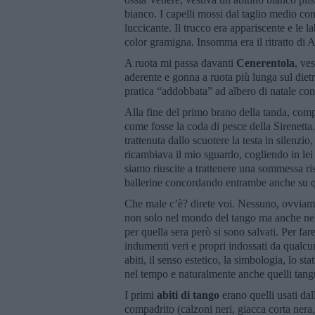
bianco. I capelli mossi dal taglio medio con
luccicante. Il trucco era appariscente e le 
color gramigna. Insomma era il ritratto di 
A ruota mi passa davanti
Cenerentola
, ve
aderente e gonna a ruota più lunga sul dietr
pratica “addobbata” ad albero di natale con g
Alla fine del primo brano della tanda, co
come fosse la coda di pesce della Sirenetta
trattenuta dallo scuotere la testa in silenzi
ricambiava il mio sguardo, cogliendo in lei
siamo riuscite a trattenere una sommessa ri
ballerine concordando entrambe anche su 
Che male c’è? direte voi. Nessuno, ovvia
non solo nel mondo del tango ma anche nella
per quella sera però si sono salvati. Per fa
indumenti veri e propri indossati da qualcun
abiti, il senso estetico, la simbologia, lo s
nel tempo e naturalmente anche quelli tang
I primi
abiti di tango
erano quelli usati dal
compadrito (calzoni neri, giacca corta nera, 