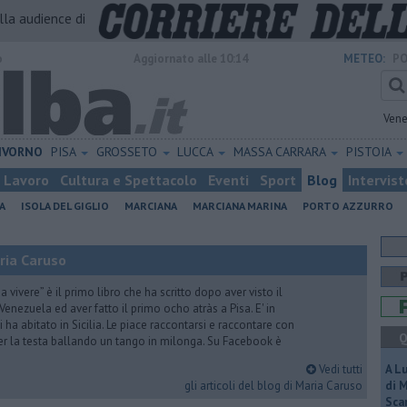
alla audience di
o
Aggiornato alle 10:14
METEO:
PO
Vene
IVORNO
PISA
GROSSETO
LUCCA
MASSA CARRARA
PISTOIA
Lavoro
Cultura e Spettacolo
Eventi
Sport
Blog
Intervist
A
ISOLA DEL GIGLIO
MARCIANA
MARCIANA MARINA
PORTO AZZURRO
ria Caruso
vivere” è il primo libro che ha scritto dopo aver visto il
Venezuela ed aver fatto il primo ocho atràs a Pisa. E' in
i ha abitato in Sicilia. Le piace raccontarsi e raccontare con
Q
er la testa ballando un tango in milonga. Su Facebook è
Vedi tutti
A L
gli articoli del blog di Maria Caruso
di 
Scar