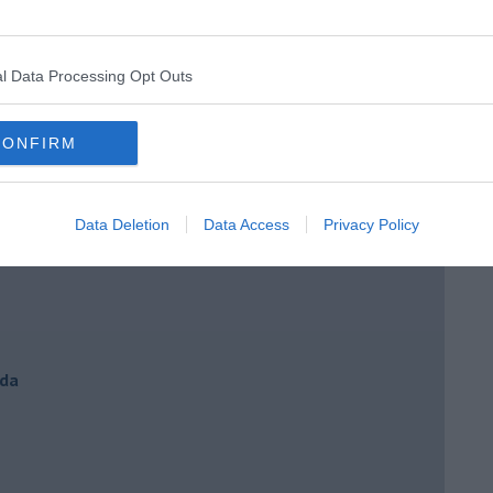
l Data Processing Opt Outs
” di Maria Caruso
CONFIRM
Data Deletion
Data Access
Privacy Policy
ngo argentino
nda