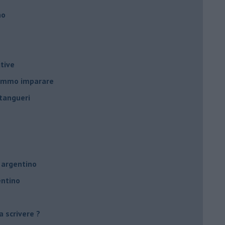
no
tive
remmo imparare
tangueri
 argentino
entino
a scrivere ?