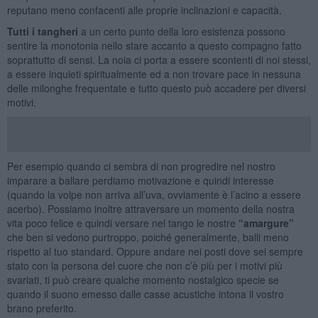
reputano meno confacenti alle proprie inclinazioni e capacità.
Tutti i tangheri
a un certo punto della loro esistenza possono
sentire la monotonia nello stare accanto a questo compagno fatto
soprattutto di sensi. La noia ci porta a essere scontenti di noi stessi,
a essere inquieti spiritualmente ed a non trovare pace in nessuna
delle milonghe frequentate e tutto questo può accadere per diversi
motivi.
Per esempio quando ci sembra di non progredire nel nostro
imparare a ballare perdiamo motivazione e quindi interesse
(quando la volpe non arriva all’uva, ovviamente è l’acino a essere
acerbo). Possiamo inoltre attraversare un momento della nostra
vita poco felice e quindi versare nel tango le nostre
“amargure”
che ben si vedono purtroppo, poiché generalmente, balli meno
rispetto al tuo standard. Oppure andare nei posti dove sei sempre
stato con la persona del cuore che non c’è più per i motivi più
svariati, ti può creare qualche momento nostalgico specie se
quando il suono emesso dalle casse acustiche intona il vostro
brano preferito.