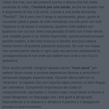
L’idea che mai, uno dei presenti (uomo o donna che hai rivisto
centinaia di volte),
t’inviterà per una tanda,
anche se questo non
è argomento di vita o di morte, ti porta a una lecita domanda:
“Perché?”. Se è vero che il tango è spontaneità, gioco, gusto di
muovere i piedi a passo di note melodiose ma che però non tutti
t’ispirano in tal senso e viceversa, qualche volta ballare con
qualcuno con cui non avevi mai pensato di farlo non ti farà venire
una malattia grave o un infarto improvviso, quindi potresti provare
perché credimi, è del tutto innocuo e talvolta anzi può essere
invece foriero di qualche piacevole sorpresa. Se così non fosse,
non avresti perso niente in ogni caso ma semmai acquisiresti la
consapevolezza di non voler più ballare con la lei o con il lui in
questione.
Ecco anche perché i tangheri spesso vanno
“fuori zona”
per
vedere facce nuove e provare esperienze diverse e arricchire il
personale bagaglio esperienziale. Quando allora balli con lo
“straniero” si capisce che non importa saper parlare un’altra lingua
per intendersi. Comprendi l’importanza dei codici di
comportamento, percepisci e intuisci cosa i corpi stessi si dicono e
come disegnano un linguaggio con i soli gesti e gli sguardi
trasmettendo a te stesso/a e all’altro/a il piacere o il disappunto
provato in quel momento.