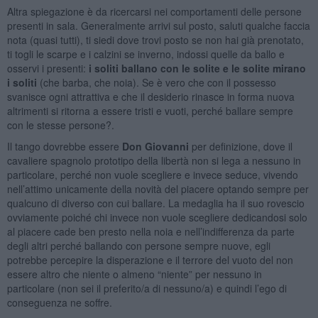
Altra spiegazione è da ricercarsi nei comportamenti delle persone
presenti in sala. Generalmente arrivi sul posto, saluti qualche faccia
nota (quasi tutti), ti siedi dove trovi posto se non hai già prenotato,
ti togli le scarpe e i calzini se inverno, indossi quelle da ballo e
osservi i presenti:
i soliti ballano con le solite e le solite mirano
i soliti
(che barba, che noia). Se è vero che con il possesso
svanisce ogni attrattiva e che il desiderio rinasce in forma nuova
altrimenti si ritorna a essere tristi e vuoti, perché ballare sempre
con le stesse persone?.
Il tango dovrebbe essere
Don Giovanni
per definizione, dove il
cavaliere spagnolo prototipo della libertà non si lega a nessuno in
particolare, perché non vuole scegliere e invece seduce, vivendo
nell’attimo unicamente della novità del piacere optando sempre per
qualcuno di diverso con cui ballare.
La medaglia ha il suo rovescio
ovviamente poiché chi invece non vuole scegliere dedicandosi solo
al piacere cade ben presto nella noia e nell’indifferenza da parte
degli altri perché ballando con persone sempre nuove, egli
potrebbe percepire la disperazione e il terrore del vuoto del non
essere altro che niente o almeno “niente” per nessuno in
particolare (non sei il preferito/a di nessuno/a) e quindi l’ego di
conseguenza ne soffre.