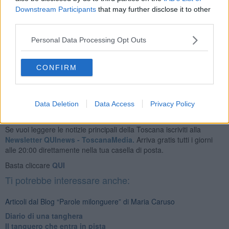
Maria Caruso
Downstream Participants
that may further disclose it to other
third parties.
Personal Data Processing Opt Outs
CONFIRM
Se vuoi leggere le notizie principali dell'isola d'Elba iscriviti alla
Newsletter QUInews ELBA.
Arriva gratis tutti i giorni alle 7:00 del
mattino direttamente nella tua casella di posta.
Data Deletion
Data Access
Privacy Policy
Basta cliccare
QUI
Se vuoi leggere le notizie principali della Toscana iscriviti alla
Newsletter QUInews - ToscanaMedia.
Arriva gratis tutti i giorni
alle 20:00 direttamente nella tua casella di posta.
Basta cliccare
QUI
Ti potrebbe interessare anche:
Articoli dal Blog “Parole milonguere” di Maria Caruso
Diario di una tanghera
Il tanguero che entra in pista