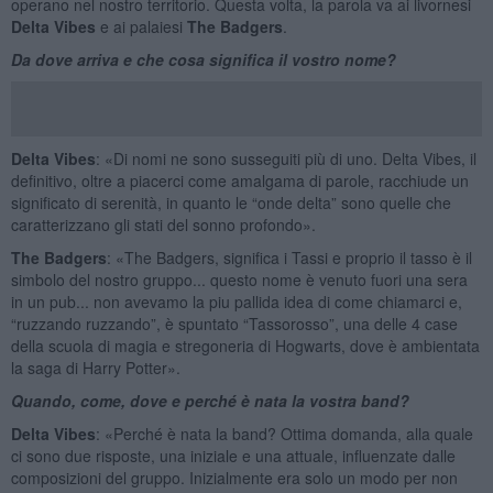
operano nel nostro territorio. Questa volta, la parola va ai livornesi
Delta Vibes
e ai palaiesi
The Badgers
.
Da dove arriva e che cosa significa il vostro nome?
Delta Vibes
: «Di nomi ne sono susseguiti più di uno. Delta Vibes, il
definitivo, oltre a piacerci come amalgama di parole, racchiude un
significato di serenità, in quanto le “onde delta” sono quelle che
caratterizzano gli stati del sonno profondo».
The Badgers
: «The Badgers, significa i Tassi e proprio il tasso è il
simbolo del nostro gruppo... questo nome è venuto fuori una sera
in un pub... non avevamo la piu pallida idea di come chiamarci e,
“ruzzando ruzzando”, è spuntato “Tassorosso”, una delle 4 case
della scuola di magia e stregoneria di Hogwarts, dove è ambientata
la saga di Harry Potter».
Quando, come, dove e perché è nata la vostra band?
Delta Vibes
: «Perché è nata la band? Ottima domanda, alla quale
ci sono due risposte, una iniziale e una attuale, influenzate dalle
composizioni del gruppo. Inizialmente era solo un modo per non