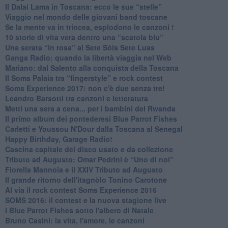
Il Dalai Lama in Toscana: ecco le sue “stelle”
Viaggio nel mondo delle giovani band toscane
Se la mente va in trincea, esplodono le canzoni !
​10 storie di vita vera dentro una “scatola blu”
​Una serata “in rosa” al Sete Sóis Sete Luas
Ganga Radio: quando la libertà viaggia nel Web
Mariano: dal Salento alla conquista della Toscana
​Il Soms Palaia tra “fingerstyle” e rock contest
Soms Experience 2017: non c'è due senza tre!
​Leandro Barsotti tra canzoni e letteratura
​Metti una sera a cena... per i bambini del Rwanda
​Il primo album dei pontederesi Blue Parrot Fishes
Carletti e Youssou N'Dour dalla Toscana al Senegal
Happy Birthday, Garage Radio!
​Cascina capitale del disco usato e da collezione
Tributo ad Augusto: Omar Pedrini è “Uno di noi”
​Fiorella Mannoia e il XXIV Tributo ad Augusto
Il grande ritorno dell'itagnòlo Tonino Carotone
​Al via il rock contest Soms Experience 2016
​SOMS 2016: il contest e la nuova stagione live
I Blue Parrot Fishes sotto l'albero di Natale
Bruno Casini: la vita, l'amore, le canzoni