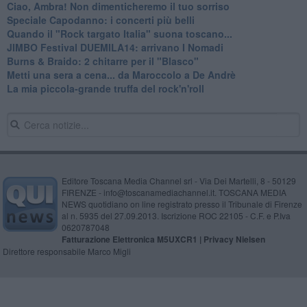
Ciao, Ambra! Non dimenticheremo il tuo sorriso
Speciale Capodanno: i concerti più belli
Quando il "Rock targato Italia" suona toscano...
JIMBO Festival DUEMILA14: arrivano I Nomadi
Burns & Braido: 2 chitarre per il "Blasco"
Metti una sera a cena... da Maroccolo a De Andrè
La mia piccola-grande truffa del rock'n'roll
Editore Toscana Media Channel srl - Via Dei Martelli, 8 - 50129
FIRENZE - info@toscanamediachannel.it. TOSCANA MEDIA
NEWS quotidiano on line registrato presso il Tribunale di Firenze
al n. 5935 del 27.09.2013. Iscrizione ROC 22105 - C.F. e P.Iva
0620787048
Fatturazione Elettronica M5UXCR1 |
Privacy Nielsen
Direttore responsabile Marco Migli
Powered by
Aperion.it