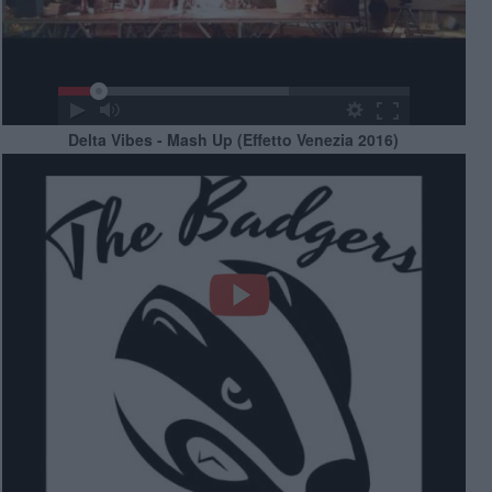
Delta Vibes - Mash Up (Effetto Venezia 2016)