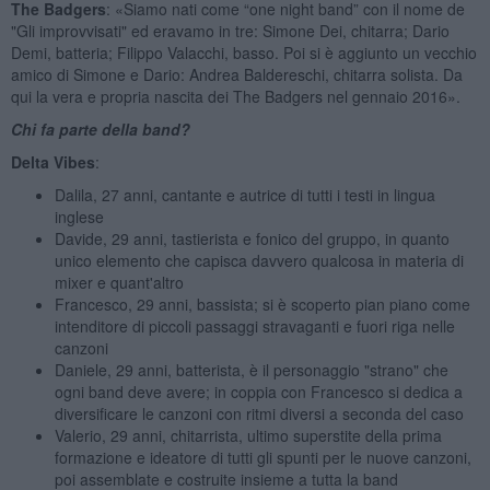
The Badgers
: «Siamo nati come “one night band” con il nome de
"Gli improvvisati" ed eravamo in tre: Simone Dei, chitarra; Dario
Demi, batteria; Filippo Valacchi, basso. Poi si è aggiunto un vecchio
amico di Simone e Dario: Andrea Baldereschi, chitarra solista. Da
qui la vera e propria nascita dei The Badgers nel gennaio 2016».
Chi fa parte della band?
Delta Vibes
:
Dalila, 27 anni, cantante e autrice di tutti i testi in lingua
inglese
Davide, 29 anni, tastierista e fonico del gruppo, in quanto
unico elemento che capisca davvero qualcosa in materia di
mixer e quant'altro
Francesco, 29 anni, bassista; si è scoperto pian piano come
intenditore di piccoli passaggi stravaganti e fuori riga nelle
canzoni
Daniele, 29 anni, batterista, è il personaggio "strano" che
ogni band deve avere; in coppia con Francesco si dedica a
diversificare le canzoni con ritmi diversi a seconda del caso
Valerio, 29 anni, chitarrista, ultimo superstite della prima
formazione e ideatore di tutti gli spunti per le nuove canzoni,
poi assemblate e costruite insieme a tutta la band