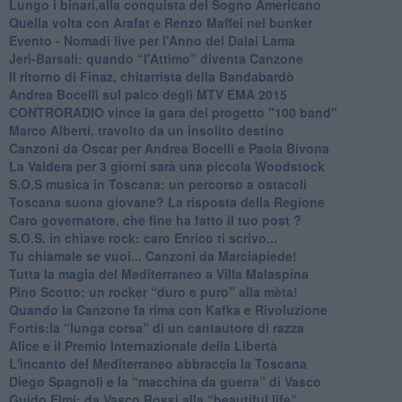
​Lungo i binari,alla conquista del Sogno Americano
​Quella volta con Arafat e Renzo Maffei nel bunker
​Evento - Nomadi live per l'Anno del Dalai Lama
Jerì-Barsali: quando “l'Attimo” diventa Canzone
Il ritorno di Finaz, chitarrista della Bandabardò
Andrea Bocelli sul palco degli MTV EMA 2015
CONTRORADIO vince la gara del progetto "100 band"
Marco Alberti, travolto da un insolito destino
Canzoni da Oscar per Andrea Bocelli e Paola Bivona
La Valdera per 3 giorni sarà una piccola Woodstock
S.O.S musica in Toscana: un percorso a ostacoli
​Toscana suona giovane? La risposta della Regione
Caro governatore, che fine ha fatto il tuo post ?
S.O.S. in chiave rock: caro Enrico ti scrivo...
Tu chiamale se vuoi... Canzoni da Marciapiede!
​Tutta la magia del Mediterraneo a Villa Malaspina
​Pino Scotto: un rocker “duro e puro” alla mèta!
​Quando la Canzone fa rima con Kafka e Rivoluzione
​Fortis:la “lunga corsa” di un cantautore di razza
Alice e il Premio Internazionale della Libertà
​L'incanto del Mediterraneo abbraccia la Toscana
​Diego Spagnoli e la “macchina da guerra” di Vasco
​Guido Elmi: da Vasco Rossi alla “beautiful life”