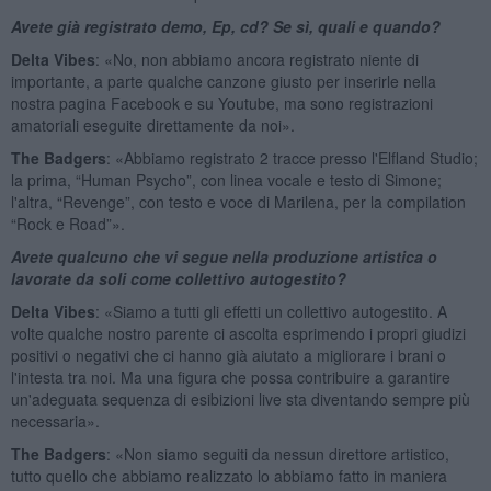
Avete già registrato demo, Ep, cd? Se sì, quali e quando?
Delta Vibes
: «No, non abbiamo ancora registrato niente di
importante, a parte qualche canzone giusto per inserirle nella
nostra pagina Facebook e su Youtube, ma sono registrazioni
amatoriali eseguite direttamente da noi».
The Badgers
: «Abbiamo registrato 2 tracce presso l'Elfland Studio;
la prima, “Human Psycho”, con linea vocale e testo di Simone;
l'altra, “Revenge”, con testo e voce di Marilena, per la compilation
“Rock e Road”».
Avete qualcuno che vi segue nella produzione artistica o
lavorate da soli come collettivo autogestito?
Delta Vibes
: «Siamo a tutti gli effetti un collettivo autogestito. A
volte qualche nostro parente ci ascolta esprimendo i propri giudizi
positivi o negativi che ci hanno già aiutato a migliorare i brani o
l'intesta tra noi. Ma una figura che possa contribuire a garantire
un'adeguata sequenza di esibizioni live sta diventando sempre più
necessaria».
The Badgers
: «Non siamo seguiti da nessun direttore artistico,
tutto quello che abbiamo realizzato lo abbiamo fatto in maniera