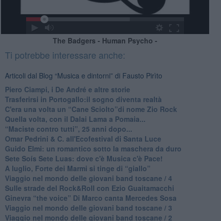
The Badgers - Human Psycho -
Ti potrebbe interessare anche:
Articoli dal Blog “Musica e dintorni” di Fausto Pirìto
​Piero Ciampi, i De André e altre storie
​Trasferirsi in Portogallo:il sogno diventa realtà
​C'era una volta un “Cane Sciolto”di nome Zio Rock
Quella volta, con il Dalai Lama a Pomaia...
​“Maciste contro tutti”, 25 anni dopo...
​Omar Pedrini & C. all'Ecofestival di Santa Luce
Guido Elmi: un romantico sotto la maschera da duro
Sete Soís Sete Luas: dove c'è Musica c'è Pace!
​A luglio, Forte dei Marmi si tinge di “giallo”
Viaggio nel mondo delle giovani band toscane / 4
Sulle strade del Rock&Roll con Ezio Guaitamacchi
​Ginevra “the voice” Di Marco canta Mercedes Sosa
Viaggio nel mondo delle giovani band toscane / 3
​Viaggio nel mondo delle giovani band toscane / 2