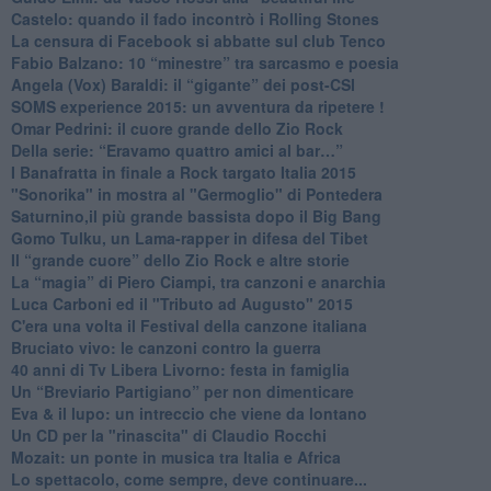
​Castelo: quando il fado incontrò i Rolling Stones
La censura di Facebook si abbatte sul club Tenco
Fabio Balzano: 10 “minestre” tra sarcasmo e poesia
Angela (Vox) Baraldi: il “gigante” dei post-CSI
​SOMS experience 2015: un avventura da ripetere !
Omar Pedrini: il cuore grande dello Zio Rock
Della serie: “Eravamo quattro amici al bar…”
I Banafratta in finale a Rock targato Italia 2015
"Sonorika" in mostra al "Germoglio" di Pontedera
​Saturnino,il più grande bassista dopo il Big Bang
​Gomo Tulku, un Lama-rapper in difesa del Tibet
​Il “grande cuore” dello Zio Rock e altre storie
La “magia” di Piero Ciampi, tra canzoni e anarchia
Luca Carboni ed il "Tributo ad Augusto" 2015
C'era una volta il Festival della canzone italiana
Bruciato vivo: le canzoni contro la guerra
40 anni di Tv Libera Livorno: festa in famiglia
Un “Breviario Partigiano” per non dimenticare
Eva & il lupo: un intreccio che viene da lontano
Un CD per la "rinascita" di Claudio Rocchi
Mozait: un ponte in musica tra Italia e Africa
Lo spettacolo, come sempre, deve continuare...