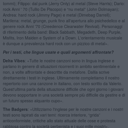
Iommi); Filippo: dal punk (Jerry Only) al metal (Steve Harris); Dario:
rock Anni ' 70 (Tullio De Piscopo) e “nu metal” (John Dolmayan);
Andrea: hard rock (Jimmy Page) e metal (Dimebag Darrell);
Marilena: metal, grunge, punk fino all'apertura allo psichedelico e al
genere rock Anni '70 (Creedence Clearwater Revival). Personaggi
di riferimento della band: Black Sabbath, Megadeth, Deep Purple,
Misfits, Iron Maiden e System of a Down. L'orientamento musicale
è dunque a prevalenza hard rock con un pizzico di metal».
Per i testi, che lingue usate e quali argomenti affrontate?
Delta Vibes
: «Tutte le nostre canzoni sono in lingua inglese e
parlano in genere di situazioni ricorrenti in ambito sentimentale e
non, a volte affrontate e descritte da metafore. Dalila scrive
direttamente i testi in inglese. Ultimamente completiamo il nostro
repertorio con una canzone in italiano, con testo scritto da Valerio.
Quest'ultima parla della situazione difficile che ogni giorno i giovani
devono sopportare in una società sempre più difficile da gestire e di
un futuro spesso alquanto cupo».
The Badgers
: «Utilizziamo l'inglese per le nostre canzoni e i nostri
testi sono ispirati da vari temi: ricerca interiore, “grida”
anticonformiste, critiche allo stato attuale delle cose e protesta
rabbiosa contro la società perbenista e i suoi mille mostri».