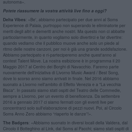
autonoma».
Potete riassumere la vostra attività live fino a oggi?
Delta Vibes
: «Be', abbiamo partecipato per due anni al Soms
Experience di Palaia, purtroppo non superando le eliminatorie per
meriti degli altri e demeriti anche nostri. Ma questo non ci abbatte
particolarmente, in quanto vogliamo solo divertirci e far divertire:
quando vediamo che il pubblico muove anche solo un piede al
ritmo delle nostre canzoni, per noi è già una grande soddisfazione.
Abbiamo partecipato e ri-parteciperemo anche quest'anno al
contest Talent Move. La nostra esibizione è in programma il 20
Maggio 2017 al Centro dei Borghi di Navacchio. Faremo parte
nuovamente dell'iniziativa di Livorno Music Award / Best Song,
dove lo scorso anno siamo arrivati in finale. Nel 2016 abbiamo
suonato a Livorno nell'ambito di Effetto Venezia e a "La vecchia
Bisca". In passato siamo stati ospiti del Teatro delle Commedie,
sempre a Livorno, per un evento di beneficenza. Da settembre
2016 a gennaio 2017 ci siamo fermati con gli eventi live per
concentrarci solo sull'elaborazione di pezzi nuovi. Poi, al Circolo
Soms Anno Zero abbiamo “riaperto le danze”!».
The Badgers
: «Abbiamo suonato in diversi locali della Valdera, dal
Circolo il Botteghino al Link, dal Soms al Pacchi; siamo stati ospiti di