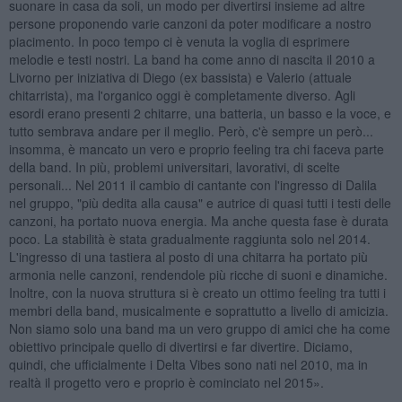
suonare in casa da soli, un modo per divertirsi insieme ad altre
persone proponendo varie canzoni da poter modificare a nostro
piacimento. In poco tempo ci è venuta la voglia di esprimere
melodie e testi nostri. La band ha come anno di nascita il 2010 a
Livorno per iniziativa di Diego (ex bassista) e Valerio (attuale
chitarrista), ma l'organico oggi è completamente diverso. Agli
esordi erano presenti 2 chitarre, una batteria, un basso e la voce, e
tutto sembrava andare per il meglio. Però, c'è sempre un però...
insomma, è mancato un vero e proprio feeling tra chi faceva parte
della band. In più, problemi universitari, lavorativi, di scelte
personali... Nel 2011 il cambio di cantante con l'ingresso di Dalila
nel gruppo, "più dedita alla causa" e autrice di quasi tutti i testi delle
canzoni, ha portato nuova energia. Ma anche questa fase è durata
poco. La stabilità è stata gradualmente raggiunta solo nel 2014.
L'ingresso di una tastiera al posto di una chitarra ha portato più
armonia nelle canzoni, rendendole più ricche di suoni e dinamiche.
Inoltre, con la nuova struttura si è creato un ottimo feeling tra tutti i
membri della band, musicalmente e soprattutto a livello di amicizia.
Non siamo solo una band ma un vero gruppo di amici che ha come
obiettivo principale quello di divertirsi e far divertire. Diciamo,
quindi, che ufficialmente i Delta Vibes sono nati nel 2010, ma in
realtà il progetto vero e proprio è cominciato nel 2015».