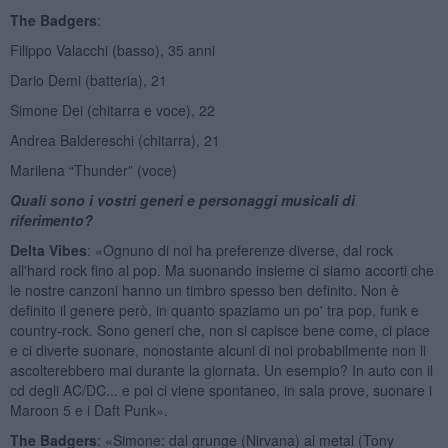
The Badgers
:
Filippo Valacchi (basso), 35 anni
Dario Demi (batteria), 21
Simone Dei (chitarra e voce), 22
Andrea Baldereschi (chitarra), 21
Marilena “Thunder” (voce)
Quali sono i vostri generi e personaggi musicali di
riferimento?
Delta Vibes
: «Ognuno di noi ha preferenze diverse, dal rock
all'hard rock fino al pop. Ma suonando insieme ci siamo accorti che
le nostre canzoni hanno un timbro spesso ben definito. Non è
definito il genere però, in quanto spaziamo un po' tra pop, funk e
country-rock. Sono generi che, non si capisce bene come, ci piace
e ci diverte suonare, nonostante alcuni di noi probabilmente non li
ascolterebbero mai durante la giornata. Un esempio? In auto con il
cd degli AC/DC... e poi ci viene spontaneo, in sala prove, suonare i
Maroon 5 e i Daft Punk».
The Badgers
: «Simone: dal grunge (Nirvana) al metal (Tony