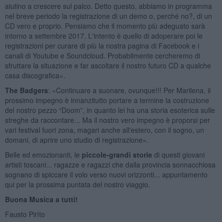
aiutino a crescere sul palco. Detto questo, abbiamo in programma
nel breve periodo la registrazione di un demo o, perché no?, di un
CD vero e proprio. Pensiamo che il momento più adeguato sarà
intorno a settembre 2017. L'intento è quello di adoperare poi le
registrazioni per curare di più la nostra pagina di Facebook e i
canali di Youtube e Soundcloud. Probabilmente cercheremo di
sfruttare la situazione e far ascoltare il nostro futuro CD a qualche
casa discografica».
The Badgers
: «Continuare a suonare, ovunque!!! Per Marilena, il
prossimo impegno è innanzitutto portare a termine la costruzione
del nostro pezzo “Doom”, in quanto lei ha una storia esoterica sulle
streghe da raccontare... Ma il nostro vero impegno è proporsi per
vari festival fuori zona, magari anche all'estero, con il sogno, un
domani, di aprire uno studio di registrazione».
Belle ed emozionanti, le
piccole-grandi storie
di questi giovani
artisti toscani... ragazze e ragazzi che dalla provincia sonnacchiosa
sognano di spiccare il volo verso nuovi orizzonti... appuntamento
qui per la prossima puntata del nostro viaggio.
Buona Musica a tutti!
Fausto Pirìto