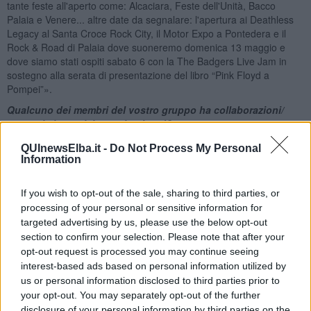
tante feste all'aperto come: Alcaciara, Feste dell'Unità, Bacco
Palaia e Venere... altre date da segnalare: l'apertura ai Deathless
Legacy al Santa Croce Rock City, il Motor Expo a Pontedera e il
Rock & Road di Palaia dove suoneremo domenica 13 maggio e
dove siamo stati ospiti sabato 6 con la The Badgers Live Jam in
sostegno alla serata di presentazione del libro “Pink Floyd a
Pompei”».
Qualcuno dei membri del vostro gruppo ha collaborazioni/
progetti alternativi con altre band?
Delta Vibes
: «No, nessuno di noi è legato ad altre band».
QUInewsElba.it -
Do Not Process My Personal
Information
The Badgers
: «Attualmente, l'unico componente della band ad
aver un progetto al di di fuori del gruppo è Marilena “Thunder”, che
compone e registra pezzi solisti, nuovi o già editi, con chitarra e
If you wish to opt-out of the sale, sharing to third parties, or
voce in stile psichedelico e hard rock».
processing of your personal or sensitive information for
targeted advertising by us, please use the below opt-out
Che cosa significa per voi la parola “successo”? Avete “un
section to confirm your selection. Please note that after your
sogno nel cassetto”?
opt-out request is processed you may continue seeing
Delta Vibes
: «Il successo per noi significa raggiungere un obiettivo,
interest-based ads based on personal information utilized by
far “succedere” un qualcosa. In parte ci siamo riusciti, facendo
us or personal information disclosed to third parties prior to
conoscere agli altri i nostri brani musicali, i nostri testi e la nostra
your opt-out. You may separately opt-out of the further
voglia di suonare. In parte, perché l'obiettivo non è stato raggiunto
disclosure of your personal information by third parties on the