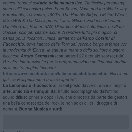
concentrandosi sull'
arte della musica live
. Tantissimi personaggi
sono saliti sul nostro palco: Shed Seven, Noah and the Whale, Joy
Formidable, Triovalore, 1990's, The Rumble Strips, Twisted Wheel,
Mike Watt & The Missingmen, Laura Gibson, Federico Fiumani,
Daniele Groff, Brunori SAS, Dimartino, Maria Antonietta, Lo Stato
Sociale, solo per citarne alcuni. A rendere tutto più magico, ci
pensa poi la 'location', unica, all'interno del
Parco Corsini di
Fucecchio
, dove l'antico delle Torri del vecchio borgo si fonde con
la modernità di 'Eloisa', la statua in marmo dello scultore e pittore
lucchese
Arturo Carmassi
(scomparso il 27 gennaio scorso; nda).
Per altre informazioni e per la programmazione settimanale andate
sulla nostra pagina facebook:
https://www.facebook.com/lalimonaiaclubfucecchio
. Noi siamo
qui... e vi aspettiamo a braccia aperte!
”.
La Limonaia di Fucecchio
: un bel posto davvero, dove si respira
arte, amicizia e tranquillità
. Il tutto accompagnato dall'ottimo
sound diffuso prima e dopo i live, che dimostra da parte dei gestori
una bella conoscenza del rock (e non solo) di ieri, di oggi e di
domani.
Buona Musica a tutti!