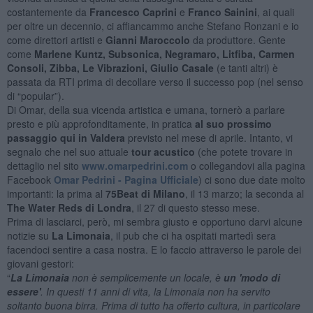
costantemente da
Francesco Caprini
e
Franco Sainini
, ai quali
per oltre un decennio, ci affiancammo anche Stefano Ronzani e io
come direttori artisti e
Gianni Maroccolo
da produttore. Gente
come
Marlene Kuntz, Subsonica, Negramaro, Litfiba,
Carmen
Consoli,
Zibba,
Le Vibrazioni,
Giulio Casale
(e tanti altri) è
passata da RTI prima di decollare verso il successo pop (nel senso
di “popular”).
Di Omar, della sua vicenda artistica e umana, tornerò a parlare
presto e più approfonditamente, in pratica
al suo prossimo
passaggio qui in Valdera
previsto nel mese di aprile. Intanto, vi
segnalo che nel suo attuale
tour acustico
(che potete trovare in
dettaglio nel sito
www.omarpedrini.com
o collegandovi alla pagina
Facebook
Omar Pedrini - Pagina Ufficiale
) ci sono due date molto
importanti: la prima al
75Beat di Milano
, il 13 marzo; la seconda al
The Water Reds di Londra
, il 27 di questo stesso mese.
Prima di lasciarci, però, mi sembra giusto e opportuno darvi alcune
notizie su
La Limonaia
, il pub che ci ha ospitati martedì sera
facendoci sentire a casa nostra. E lo faccio attraverso le parole dei
giovani gestori:
“
La Limonaia
non è semplicemente un locale, è
un 'modo di
essere'
. In questi 11 anni di vita, la Limonaia non ha servito
soltanto buona birra. Prima di tutto ha offerto cultura, in particolare