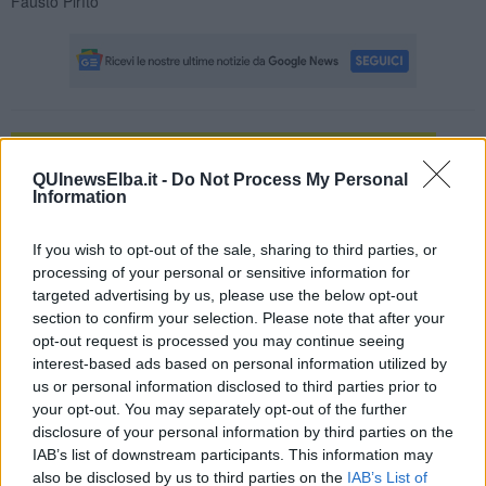
Fausto Pirìto
Se vuoi leggere le notizie principali dell'isola d'Elba iscriviti alla
Newsletter QUInews ELBA.
Arriva gratis tutti i giorni alle 7:00 del
QUInewsElba.it -
Do Not Process My Personal
mattino direttamente nella tua casella di posta.
Information
Basta cliccare
QUI
If you wish to opt-out of the sale, sharing to third parties, or
Se vuoi leggere le notizie principali della Toscana iscriviti alla
processing of your personal or sensitive information for
Newsletter QUInews - ToscanaMedia.
Arriva gratis tutti i giorni
targeted advertising by us, please use the below opt-out
alle 20:00 direttamente nella tua casella di posta.
section to confirm your selection. Please note that after your
Basta cliccare
QUI
opt-out request is processed you may continue seeing
interest-based ads based on personal information utilized by
Fotogallery
us or personal information disclosed to third parties prior to
your opt-out. You may separately opt-out of the further
disclosure of your personal information by third parties on the
IAB’s list of downstream participants. This information may
also be disclosed by us to third parties on the
IAB’s List of