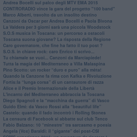
Andrea Bocelli sul palco degli MTV EMA 2015
CONTRORADIO vince la gara del progetto "100 band"
Marco Alberti, travolto da un insolito destino
Canzoni da Oscar per Andrea Bocelli e Paola Bivona
La Valdera per 3 giorni sarà una piccola Woodstock
S.O.S musica in Toscana: un percorso a ostacoli
​Toscana suona giovane? La risposta della Regione
Caro governatore, che fine ha fatto il tuo post ?
S.O.S. in chiave rock: caro Enrico ti scrivo...
Tu chiamale se vuoi... Canzoni da Marciapiede!
​Tutta la magia del Mediterraneo a Villa Malaspina
​Pino Scotto: un rocker “duro e puro” alla mèta!
​Quando la Canzone fa rima con Kafka e Rivoluzione
​Fortis:la “lunga corsa” di un cantautore di razza
Alice e il Premio Internazionale della Libertà
​L'incanto del Mediterraneo abbraccia la Toscana
​Diego Spagnoli e la “macchina da guerra” di Vasco
​Guido Elmi: da Vasco Rossi alla “beautiful life”
​Castelo: quando il fado incontrò i Rolling Stones
La censura di Facebook si abbatte sul club Tenco
Fabio Balzano: 10 “minestre” tra sarcasmo e poesia
Angela (Vox) Baraldi: il “gigante” dei post-CSI
​SOMS experience 2015: un avventura da ripetere !