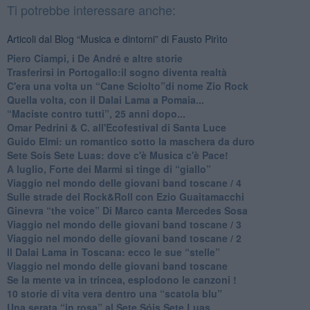
Ti potrebbe interessare anche:
Articoli dal Blog “Musica e dintorni” di Fausto Pirìto
​Piero Ciampi, i De André e altre storie
​Trasferirsi in Portogallo:il sogno diventa realtà
​C'era una volta un “Cane Sciolto”di nome Zio Rock
Quella volta, con il Dalai Lama a Pomaia...
​“Maciste contro tutti”, 25 anni dopo...
​Omar Pedrini & C. all'Ecofestival di Santa Luce
Guido Elmi: un romantico sotto la maschera da duro
Sete Soís Sete Luas: dove c'è Musica c'è Pace!
​A luglio, Forte dei Marmi si tinge di “giallo”
Viaggio nel mondo delle giovani band toscane / 4
Sulle strade del Rock&Roll con Ezio Guaitamacchi
​Ginevra “the voice” Di Marco canta Mercedes Sosa
Viaggio nel mondo delle giovani band toscane / 3
​Viaggio nel mondo delle giovani band toscane / 2
Il Dalai Lama in Toscana: ecco le sue “stelle”
Viaggio nel mondo delle giovani band toscane
Se la mente va in trincea, esplodono le canzoni !
​10 storie di vita vera dentro una “scatola blu”
​Una serata “in rosa” al Sete Sóis Sete Luas