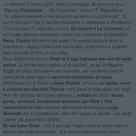
. —
Martedì 3 marzo 2015, tardo pomeriggio. Mi arriva un sms:
“
Baci da
Fucecchio
”... “
Da Fucecchio? Come?!?” Rispondo io...
“
Sì, stasera presento il mio concerto acustico a La Limonaia
”. “
E
me lo dici così? Ma lo sai che Fucecchio e vicinissimo a Pontedera?
Tra poco sarò lì
”, rispondo ancora.
Ed eccomi a La Limonaia
, un
bel locale che non conoscevo, come non conoscevo lo splendido
Parco Corsini
all'interno del quale c'è questa struttura dove si
incontrano i ragazzi della zona tra musica, chiacchiere e qualche
buon boccale di birra (e non solo).
Poco dopo il mio arrivo,
Omar fa il suo ingresso ma non mi vede
subito
. Io me sto sono seduto a un tavolino, un po' in disparte.
Voglio sfruttare l'occasione per scrutarlo, per rendermi conto di
come se la passi dopo la
seconda operazione al cuore
dell'ottobre 2014. Omar è
Omar Pedrini
, 47 anni,
ex leader, voce
e chitarra dei disciolti Timorìa
(rock band di culto dalla fine degli
Anni '80 all'inizio del nuovo millennio),
solista
dal 2002,
attore
,
poeta
,
scrittore, conduttore televisivo per Rai5
e
fine
conoscitore di vini
cresciuto alla scuola dell'enologo
Luigi
Veronelli
che lo considerava, oltre che “quasi un nipote”, uno degli
“allievi” più preparati e attenti.
Sì, sta bene Omar...
non è più così magro come lo avevo visto in
alcune foto post-operatorie... si è ripreso velocemente, molto