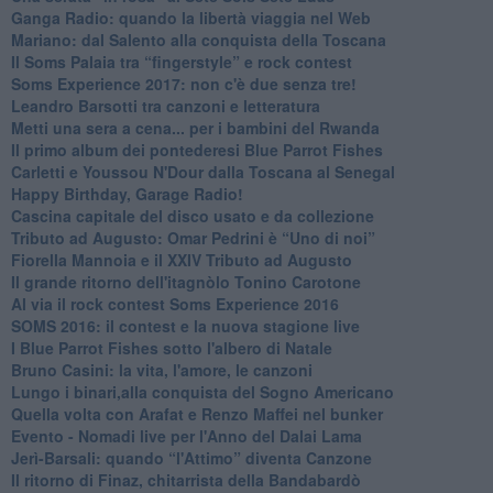
Ganga Radio: quando la libertà viaggia nel Web
Mariano: dal Salento alla conquista della Toscana
​Il Soms Palaia tra “fingerstyle” e rock contest
Soms Experience 2017: non c'è due senza tre!
​Leandro Barsotti tra canzoni e letteratura
​Metti una sera a cena... per i bambini del Rwanda
​Il primo album dei pontederesi Blue Parrot Fishes
Carletti e Youssou N'Dour dalla Toscana al Senegal
Happy Birthday, Garage Radio!
​Cascina capitale del disco usato e da collezione
Tributo ad Augusto: Omar Pedrini è “Uno di noi”
​Fiorella Mannoia e il XXIV Tributo ad Augusto
Il grande ritorno dell'itagnòlo Tonino Carotone
​Al via il rock contest Soms Experience 2016
​SOMS 2016: il contest e la nuova stagione live
I Blue Parrot Fishes sotto l'albero di Natale
Bruno Casini: la vita, l'amore, le canzoni
​Lungo i binari,alla conquista del Sogno Americano
​Quella volta con Arafat e Renzo Maffei nel bunker
​Evento - Nomadi live per l'Anno del Dalai Lama
Jerì-Barsali: quando “l'Attimo” diventa Canzone
Il ritorno di Finaz, chitarrista della Bandabardò