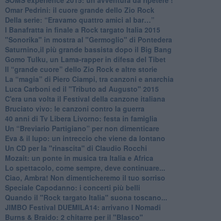
Omar Pedrini: il cuore grande dello Zio Rock
Della serie: “Eravamo quattro amici al bar…”
I Banafratta in finale a Rock targato Italia 2015
"Sonorika" in mostra al "Germoglio" di Pontedera
​Saturnino,il più grande bassista dopo il Big Bang
​Gomo Tulku, un Lama-rapper in difesa del Tibet
​Il “grande cuore” dello Zio Rock e altre storie
La “magia” di Piero Ciampi, tra canzoni e anarchia
Luca Carboni ed il "Tributo ad Augusto" 2015
C'era una volta il Festival della canzone italiana
Bruciato vivo: le canzoni contro la guerra
40 anni di Tv Libera Livorno: festa in famiglia
Un “Breviario Partigiano” per non dimenticare
Eva & il lupo: un intreccio che viene da lontano
Un CD per la "rinascita" di Claudio Rocchi
Mozait: un ponte in musica tra Italia e Africa
Lo spettacolo, come sempre, deve continuare...
Ciao, Ambra! Non dimenticheremo il tuo sorriso
Speciale Capodanno: i concerti più belli
Quando il "Rock targato Italia" suona toscano...
JIMBO Festival DUEMILA14: arrivano I Nomadi
Burns & Braido: 2 chitarre per il "Blasco"