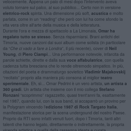
velocemente. Appena un paio di mesi dopo l'intervento aveva
voluto tornare sul palco, al suo pubblico... Certo non in versione
elettrico-rock
spinta. Una dimensione più soft,
acustica
e molto
parlata, come in un “reading” che però con lui ha come sfondo la
vita vera oltre all'arte della musica e della letteratura.
Durante l'ora e mezza di spettacolo a La Limonaia,
Omar ha
regalato tutto se stesso
. Senza risparmiarsi. Brani antichi dei
Timorìa, nuove canzoni dai suoi album come solista (in particolare
da “
Che ci vado a fare a Londra
”, il più recente), cover di
Neil
Young
, di
Piero Ciampi
... Una performance notevole, infarcita da
parole schiette, dirette e dalla sua
voce affabulatrice
, con quella
cadenza tutta bresciana che lo rende oltremodo simpatico. In più,
citazioni del poeta e drammaturgo sovietico
Vladimir Majakovskij
“recitato” proprio alla maniera più consona al miglior
teatro
sperimentale
. Eh, sì... Omar Pedrini è un vero artista,
un artista a
360 gradi
. Un artista che insieme con il mio collega
Stefano
Ronzani
“scoprimmo” ragazzetto, quasi trent'anni fa, esattamente
nel 1987, quando lui, con la sua band, si accaparrò un provino per
la Polygram vincendo l'
edizione 1987 di Rock Targato Italia
,
manifestazione storica per la scena undergound del nostro Paese.
Proprio da RTI sono infatti venuti fuori, dopo i Timorìa, tanti altri
talenti che hanno legato, direttamente o indirettamente, la propria
vicenda artistica a quella della rassegna ideata e curata