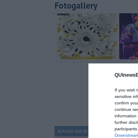
Fotogallery
QUInewsEl
If you wish 
sensitive in
confirm you
continue se
information 
further disc
participants
Articoli dal Blog “Musica e dintorni”
Downstream 