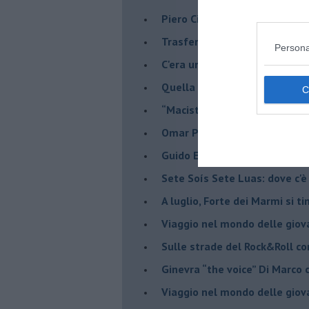
​Piero Ciampi, i De André e alt
​Trasferirsi in Portogallo:il s
Persona
​C'era una volta un “Cane Scio
Quella volta, con il Dalai Lam
​“Maciste contro tutti”, 25 ann
​Omar Pedrini & C. all'Ecofest
Guido Elmi: un romantico sot
Sete Soís Sete Luas: dove c'è
​A luglio, Forte dei Marmi si ti
Viaggio nel mondo delle giov
Sulle strade del Rock&Roll c
​Ginevra “the voice” Di Marc
Viaggio nel mondo delle giov