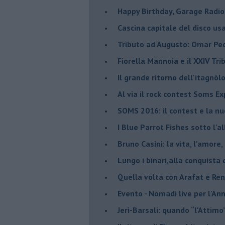
Happy Birthday, Garage Radio
​Cascina capitale del disco us
Tributo ad Augusto: Omar Pedr
​Fiorella Mannoia e il XXIV Tr
Il grande ritorno dell'itagnò
​Al via il rock contest Soms E
​SOMS 2016: il contest e la n
I Blue Parrot Fishes sotto l'a
Bruno Casini: la vita, l'amore,
​Lungo i binari,alla conquist
​Quella volta con Arafat e Re
​Evento - Nomadi live per l'A
Jerì-Barsali: quando “l'Attim