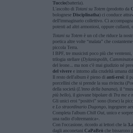
Tuccio
(batteria).
L'ascolto di
Totani su Totem
(prodotto da
C
bolognese
Disciplinatha
) ci conduce attra
dell'immaginario collettivo. Ci accompagna
potenti ad altri armoniosi, oppure cullanti,
Totani su Totem
è un cd che riduce la nostra
poetica altre volte “malata” che costanteme
piccola Terra.
I BPF, tre musicisti poco più che ventenni, 
trilogia stellare (
Dylaniopolih
,
Camminatore
del leone... ma non c'è mai giudizio né pre
del vivere
e intorno alla crudeltà umana di
Il resto dell'album è pieno di
anti-eroi
: il 
porcellini che si prende la sua rivincita (
Por
della società (
L'inno della banana
), il “mu
più bello
), il giovane bipolare di
Tra me e 
Gli unici eroi “positivi” sono (forse) la pi
e
Lo straordinario Dugongo
, ingegnere aer
Completa l'album
Chill Out
, unico e sorpr
una radio d'oltremanica».
Con l'occasione, ricordo ai lettori che la
3.
dagli anconetani
CaPaBrò
che bissarono po