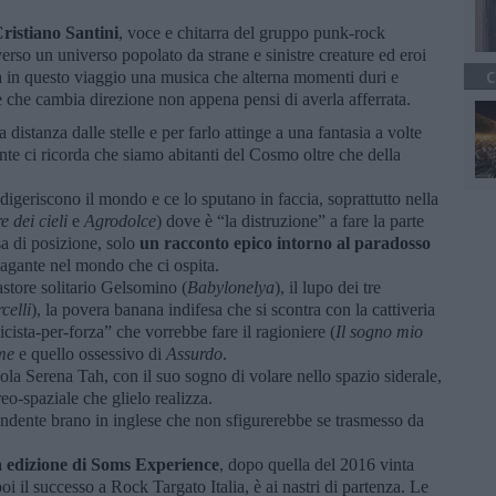
ristiano Santini
, voce e chitarra del gruppo punk-rock
verso un universo popolato da strane e sinistre creature ed eroi
 in questo viaggio una musica che alterna momenti duri e
C
 e che cambia direzione non appena pensi di averla afferrata.
 distanza dalle stelle e per farlo attinge a una fantasia a volte
nte ci ricorda che siamo abitanti del Cosmo oltre che della
digeriscono il mondo e ce lo sputano in faccia, soprattutto nella
 dei cieli
e
Agrodolce
) dove è “la distruzione” a fare la parte
sa di posizione, solo
un racconto epico intorno al paradosso
lagante nel mondo che ci ospita.
pastore solitario Gelsomino (
Babylonelya
), il lupo dei tre
celli
), la povera banana indifesa che si scontra con la cattiveria
sicista-per-forza” che vorrebbe fare il ragioniere (
Il sogno mio
me
e quello ossessivo di
Assurdo
.
ccola Serena Tah, con il suo sogno di volare nello spazio siderale,
eo-spaziale che glielo realizza.
endente brano in inglese che non sfigurerebbe se trasmesso da
a edizione di Soms Experience
, dopo quella del 2016 vinta
i il successo a Rock Targato Italia, è ai nastri di partenza. Le