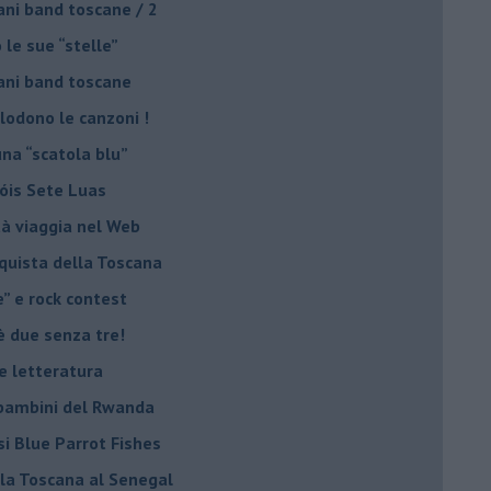
ani band toscane / 2
 le sue “stelle”
ani band toscane
plodono le canzoni !
una “scatola blu”
Sóis Sete Luas
tà viaggia nel Web
nquista della Toscana
e” e rock contest
è due senza tre!
 e letteratura
i bambini del Rwanda
si Blue Parrot Fishes
lla Toscana al Senegal