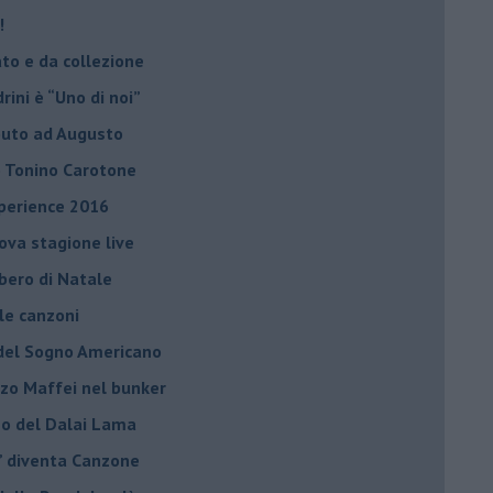
!
ato e da collezione
ini è “Uno di noi”
ibuto ad Augusto
lo Tonino Carotone
xperience 2016
uova stagione live
lbero di Natale
 le canzoni
a del Sogno Americano
nzo Maffei nel bunker
nno del Dalai Lama
o” diventa Canzone