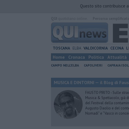
Questo sito contribuisce 
QUI
quotidiano online.
Percorso semplificat
TOSCANA
ELBA
VALDICORNIA
CECINA
L
Home
Cronaca
Politica
Attualità
CAMPO NELL'ELBA
CAPOLIVERI
CAPRAIA ISOL
MUSICA E DINTORNI — il Blog di Faus
FAUSTO PIRITO - Sulle stra
Musica & Spettacolo, già di
del Festival della contamin
Augusto Daolio e del contes
Nomadi” e “Vasco in conce