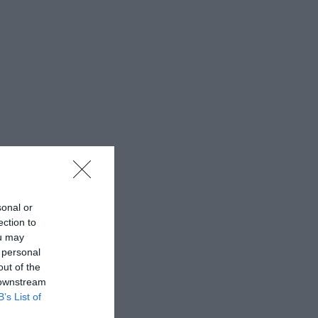
sonal or
ection to
ou may
 personal
out of the
 downstream
B’s List of