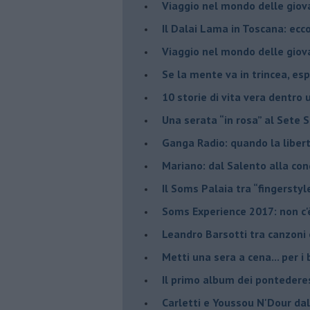
​Viaggio nel mondo delle giov
Il Dalai Lama in Toscana: ecco
Viaggio nel mondo delle giov
Se la mente va in trincea, es
​10 storie di vita vera dentro 
​Una serata “in rosa” al Sete 
Ganga Radio: quando la liber
Mariano: dal Salento alla co
​Il Soms Palaia tra “fingerstyl
Soms Experience 2017: non c'
​Leandro Barsotti tra canzoni
​Metti una sera a cena... per 
​Il primo album dei pontedere
Carletti e Youssou N'Dour da