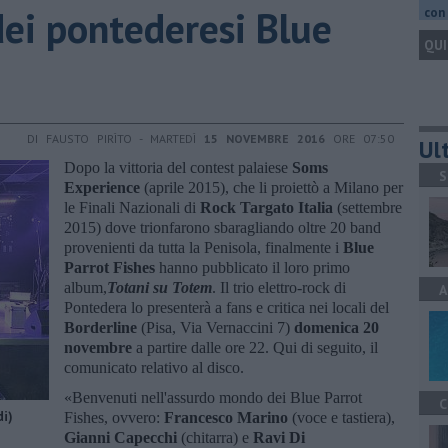
dei pontederesi Blue
con 
QUI
DI FAUSTO PIRÌTO - MARTEDÌ
15 NOVEMBRE 2016
ORE 07:50
Ult
Dopo la vittoria del contest palaiese
Soms
S
Experience
(aprile 2015), che li proiettò a Milano per
le Finali Nazionali di
Rock Targato Italia
(settembre
2015) dove trionfarono sbaragliando oltre 20 band
provenienti da tutta la Penisola, finalmente i
Blue
Parrot Fishes
hanno pubblicato il loro primo
album,
Totani su Totem
. Il trio elettro-rock di
A
Pontedera lo presenterà a fans e critica nei locali del
Borderline
(Pisa, Via Vernaccini 7)
domenica 20
novembre
a partire dalle ore 22. Qui di seguito, il
comunicato relativo al disco.
«Benvenuti nell'assurdo mondo dei Blue Parrot
C
di)
Fishes, ovvero:
Francesco Marino
(voce e tastiera),
Gianni Capecchi
(chitarra) e
Ravi Di