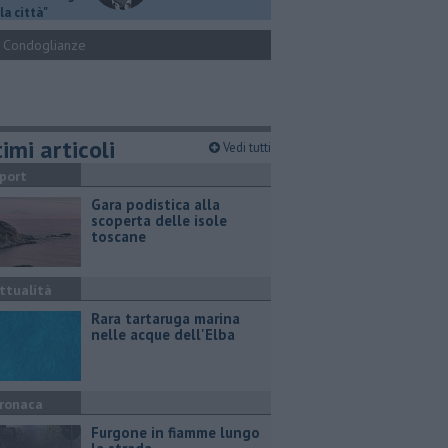
la città"
Condoglianze
imi articoli
Vedi tutti
port
Gara podistica alla
scoperta delle isole
toscane
ttualità
Rara tartaruga marina
nelle acque dell'Elba
ronaca
Furgone in fiamme lungo