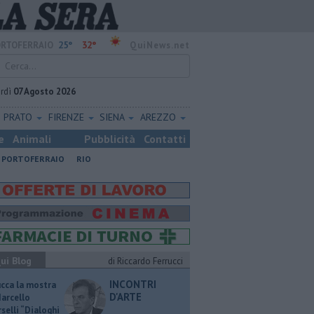
25°
32°
RTOFERRAIO
QuiNews.net
rdì
07 Agosto 2026
PRATO
FIRENZE
SIENA
AREZZO
e
Animali
Pubblicità
Contatti
PORTOFERRAIO
RIO
ui Blog
di Riccardo Ferrucci
INCONTRI
ucca la mostra
D'ARTE
Marcello
selli “Dialoghi