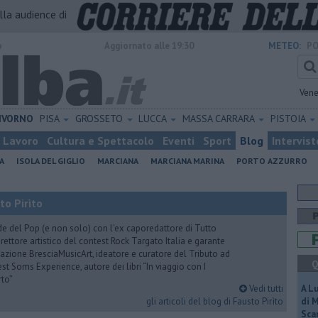
alla audience di
o
Aggiornato alle 19:30
METEO:
PO
Vene
IVORNO
PISA
GROSSETO
LUCCA
MASSA CARRARA
PISTOIA
Lavoro
Cultura e Spettacolo
Eventi
Sport
Blog
Intervist
A
ISOLA DEL GIGLIO
MARCIANA
MARCIANA MARINA
PORTO AZZURRO
to Pirìto
de del Pop (e non solo) con l'ex caporedattore di Tutto
rettore artistico del contest Rock Targato Italia e garante
azione BresciaMusicArt, ideatore e curatore del Tributo ad
Q
t Soms Experience, autore dei libri “In viaggio con I
rto”
Vedi tutti
A L
gli articoli del blog di Fausto Pirìto
di 
Scar