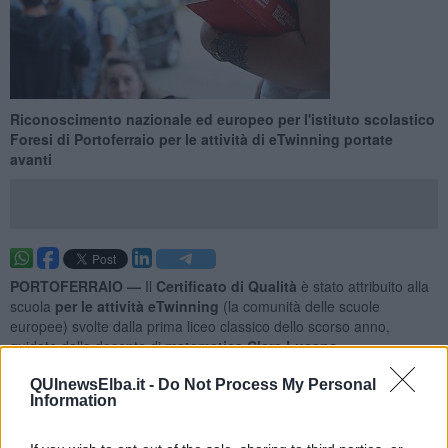
Riconoscimento nazionale ed europeo per l'istituto scolastico
Foresi di Portoferraio per le attività di eTwinning portate
avanti
PORTOFERRAIO —
Il
Certificato di Qualità
è stato attribuito alla
scuola
per le attività eTwinning
(la comunità delle scuole
europee) svolte dalla prima liceo classico dello scorso anno,
guidate dalla docente di
matematica Clara Lucano.
Nel progetto,
denominato Find Phi
, sono stati coinvolti cinque
QUInewsElba.it -
Do Not Process My Personal
docenti: due italiani, due greci e uno rumeno. "Nel percorso
Information
proposto - spiega Clara Lucano - si è pensato di
esplorare uno
degli argomenti più affascinanti e famosi della matematica
, la