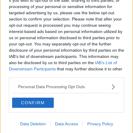
If you wish to opt-out of the sale, sharing to third parties, or
sezione aurea, partendo dalle conoscenze e dagli strumenti a
processing of your personal or sensitive information for
disposizione dei ragazzi.
targeted advertising by us, please use the below opt-out
section to confirm your selection. Please note that after your
opt-out request is processed you may continue seeing
interest-based ads based on personal information utilized by
Lo scopo di questo progetto è quello di avvicinare gli studenti al
us or personal information disclosed to third parties prior to
concetto di sezione aurea non solo in Geometria e Matematica ma
your opt-out. You may separately opt-out of the further
anche in
Scienze, nell'Arte, nella Scultura, nell'Architettura.
disclosure of your personal information by third parties on the
Aver trovato un filo conduttore nel numero phi che unisce varie
IAB’s list of downstream participants. This information may
discipline come scienze, biologia, matematica, storia dell'arte, ha
also be disclosed by us to third parties on the
IAB’s List of
permesso agli studenti di
considerare come i diversi aspetti di
Downstream Participants
that may further disclose it to other
un argomento astratto
si possano ricondurre ad un unico tema
third parties.
concreto, cioè la sezione aurea".
Personal Data Processing Opt Outs
Nella realizzazione del progetto, attraverso didattiche innovative, gli
studenti hanno anche
migliorato le loro competenze
informatiche
e quelle linguistiche, grazie all'aiuto e al
CONFIRM
supporto dell'insegnante di inglese.
"Il primo risultato ottenuto - continua la docente - è quello relativo
agli obiettivi trasversali: gli studenti hanno assaporato davvero il
Data Deletion
Data Access
Privacy Policy
gusto di imparare facendo, e, divisi nei piccoli gruppi,
hanno
imparato ad ascoltarsi, ad osservarsi, a discutere di