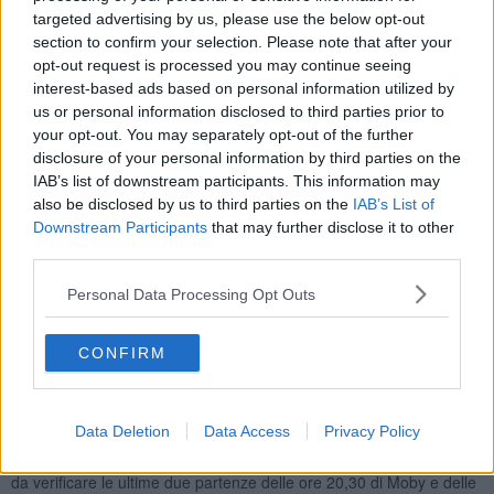
avvenuto in alcuni casi per il lockdown di marzo scorso, questo non
targeted advertising by us, please use the below opt-out
si è verificato.
section to confirm your selection. Please note that after your
Anche il presidente della Regione
Eugenio Giani
oggi ha espresso
opt-out request is processed you may continue seeing
preoccupazione per gli eventuali spostamenti dalla Lombarda alla
interest-based ads based on personal information utilized by
Toscana verso le case di vacanza.
us or personal information disclosed to third parties prior to
your opt-out. You may separately opt-out of the further
disclosure of your personal information by third parties on the
IAB’s list of downstream participants. This information may
"Questa possibilità c'è. Per ora non ho segnali al riguardo, però
also be disclosed by us to third parties on the
IAB’s List of
teniamo monitorato questo fenomeno perché non sarebbe giusto -
Downstream Participants
that may further disclose it to other
ha detto Giani - durante la trasmissione 'Un Giorno da Pecora' su
third parties.
Rai Radio 1.
Personal Data Processing Opt Outs
Per quanto riguarda l'Elba sappiamo che alcuni cittadini dalla
Lombardia
hanno chiesto informazioni per poter passare il
periodo del lockdown sull'isola
ma in base alle informazioni che
CONFIRM
ci arrivano dal porto di Piombino e dalla biglietteria dei traghetti per
l'Elba, il traffico marittimo negli ultimi giorni e in particolare nella
mattinata e nel pomeriggio di
oggi, 5 novembre, non ha
Data Deletion
Data Access
Privacy Policy
registrato nulla di anomalo ma anzi poche auto in partenza per
l'Elba
e appartenenti a residenti sull'isola. Rimangono però ancora
da verificare le ultime due partenze delle ore 20,30 di Moby e delle