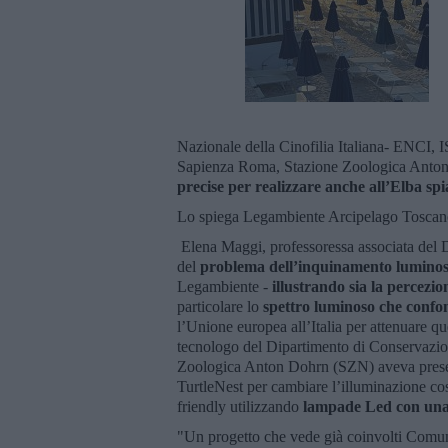
Nazionale della Cinofilia Italiana- ENCI,
Sapienza Roma, Stazione Zoologica Anton 
precise per realizzare anche all’Elba spi
Lo spiega Legambiente Arcipelago Toscano
Elena Maggi, professoressa associata del D
del
problema dell’inquinamento luminoso
Legambiente -
illustrando sia la percezio
particolare lo
spettro luminoso che confon
l’Unione europea all’Italia per attenuare 
tecnologo del Dipartimento di Conservazi
Zoologica Anton Dohrn (SZN) aveva present
TurtleNest per cambiare l’illuminazione costi
friendly utilizzando
lampade Led con una l
"Un progetto che vede già coinvolti Comuni