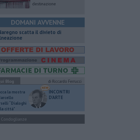
destinazione
DOMANI AVVENNE
Naregno scatta il divieto di
lneazione
ui Blog
di Riccardo Ferrucci
INCONTRI
ucca la mostra
D'ARTE
Marcello
selli “Dialoghi
la città"
Condoglianze