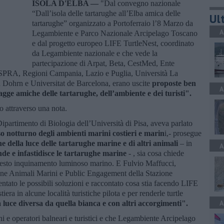
ISOLA D'ELBA —
"Dal convegno nazionale
“Dall’isola delle tartarughe all’Elba amica delle
Ult
tartarughe” organizzato a Portoferraio l’8 Marzo da
A
Legambiente e Parco Nazionale Arcipelago Toscano
e dal progetto europeo LIFE TurtleNest, coordinato
da Legambiente nazionale e che vede la
partecipazione di Arpat, Beta, CestMed, Ente
 ISPRA, Regioni Campania, Lazio e Puglia, Università La
Dohrn e Universitat de Barcelona, erano uscite
proposte ben
A
agge amiche delle tartarughe, dell’ambiente e dei turisti".
 attraverso una nota.
ipartimento di Biologia dell’Università di Pisa, aveva parlato
 notturno degli ambienti marini costieri e marin
i,- prosegue
ne della luce delle tartarughe marine e di altri animali
– in
A
de e infastidisce le tartarughe marine
- , sia cosa chiede
questo inquinamento luminoso marino. E Fulvio Maffucci,
one Animali Marini e Public Engagement della Stazione
ato le possibili soluzioni e raccontato cosa stia facendo LIFE
era in alcune località turistiche pilota e per renderle turtle
A
uce diversa da quella bianca e con altri accorgimenti".
 e operatori balneari e turistici e che Legambiente Arcipelago