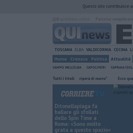
Questo sito contribuisce 
QUI
quotidiano online.
Percorso semplificat
TOSCANA
ELBA
VALDICORNIA
CECINA
L
Home
Cronaca
Politica
Attualità
CAMPO NELL'ELBA
CAPOLIVERI
CAPRAIA ISOL
e le partenze
"Così il fosso strariperà di nuovo"
Tutti i titoli:
Ecco quali rifiuti 
Ditonellapiaga fa
ballare gli sfollati
dello Spin Time a
Roma: «Sono molto
grata a questo spazio»