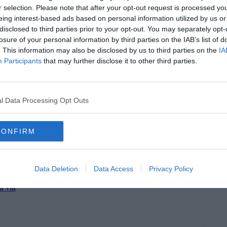
r selection. Please note that after your opt-out request is processed y
eing interest-based ads based on personal information utilized by us or
disclosed to third parties prior to your opt-out. You may separately opt-
losure of your personal information by third parties on the IAB’s list of
. This information may also be disclosed by us to third parties on the
IA
la d'Elba iscriviti alla
Newsletter QUInews ELBA.
Arriva
Participants
that may further disclose it to other third parties.
ettamente nella tua casella di posta.
l Data Processing Opt Outs
oscana iscriviti alla
Newsletter QUInews - ToscanaMedia.
amente nella tua casella di posta.
CONFIRM
ta
Data Deletion
Data Access
Privacy Policy
l nido
a via