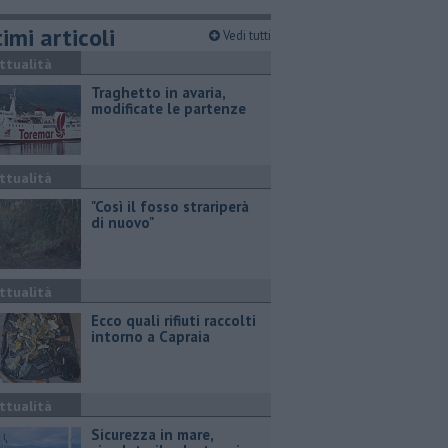
imi articoli
Vedi tutti
ttualità
Traghetto in avaria,
modificate le partenze
ttualità
"Così il fosso strariperà
di nuovo"
ttualità
Ecco quali rifiuti raccolti
intorno a Capraia
ttualità
Sicurezza in mare,