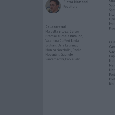
Cult
Pietro Mattonai
Spo
Redattore
Spet
Inte
Opi
Imp
Collaboratori
Pro
Marcella Bitozzi, Sergio
Braccini, Michele Bufalino,
Valentina Caffieri, Linda
CO
Giuliani, Dina Laurenzi,
Cam
Monica Nocciolini, Paolo
Capo
Nocentini, Gabriele
Capr
Santarnecchi, Paola Silvi.
Isol
Mar
Mar
Por
Port
Rio