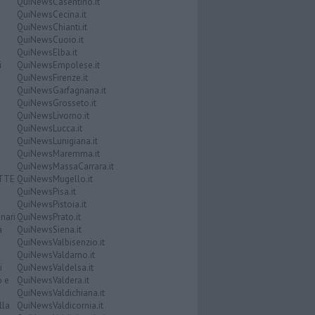
QuiNewsCasentino.it
QuiNewsCecina.it
QuiNewsChianti.it
QuiNewsCuoio.it
QuiNewsElba.it
i
QuiNewsEmpolese.it
QuiNewsFirenze.it
QuiNewsGarfagnana.it
QuiNewsGrosseto.it
QuiNewsLivorno.it
QuiNewsLucca.it
QuiNewsLunigiana.it
QuiNewsMaremma.it
QuiNewsMassaCarrara.it
ATTE
QuiNewsMugello.it
QuiNewsPisa.it
QuiNewsPistoia.it
nari
QuiNewsPrato.it
a
QuiNewsSiena.it
QuiNewsValbisenzio.it
QuiNewsValdarno.it
i
QuiNewsValdelsa.it
o e
QuiNewsValdera.it
QuiNewsValdichiana.it
lla
QuiNewsValdicornia.it