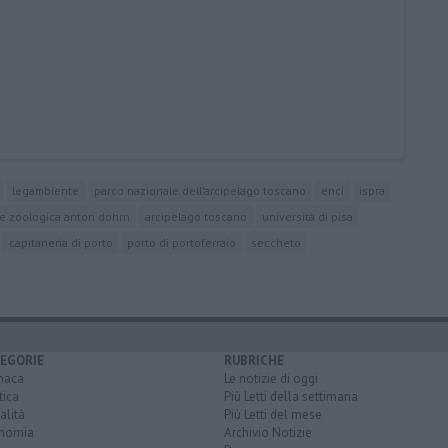
legambiente
parco nazionale dell'arcipelago toscano
enci
ispra
ne zoologica anton dohrn
arcipelago toscano
università di pisa
capitaneria di porto
porto di portoferraio
seccheto
EGORIE
RUBRICHE
naca
Le notizie di oggi
tica
Più Letti della settimana
alità
Più Letti del mese
nomia
Archivio Notizie