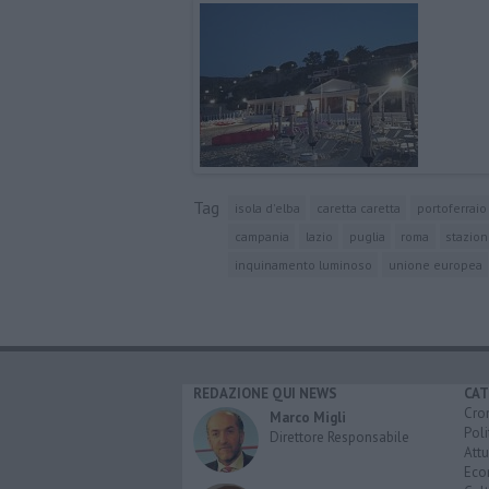
Tag
isola d'elba
caretta caretta
portoferraio
campania
lazio
puglia
roma
stazio
inquinamento luminoso
unione europea
REDAZIONE QUI NEWS
CAT
Cro
Marco Migli
Poli
Direttore Responsabile
Attu
Eco