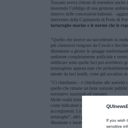
Toscano aveva chiesto di estendere anche 
inserendo l’obbligo di una gestione ambient
rinnovo delle concessioni balneari. - aggi
intervento della Capitaneria di Porto di Po
tartarughe marine e le norme che le re
"Quello che invece sta succedendo in molte 
più clamorosi vengono da Cavoli e Seccheto
illuminano a giorno le spiagge trasformand
ambiente completamente artificiale e nemico
nidificare sotto quelle luci poi avrebbero g
tartarughine appena nate che probabilment
attratte da luci inutili, come già accaduto i
"Ci chiediamo – e chiediamo alle autorità c
quello che rimane un bene naturale pubblico,
normative nazionali ed europee.
Molte realtà turistiche in Italia stanno pun
come indicatore di qualità, lo fanno adegua
QUInewsEl
accorgimenti. Lo hanno capito anche molti s
tartarughe”, altri pensano evidentemente ch
If you wish 
illuminate e innaturali. Ma non è questo il
sensitive in