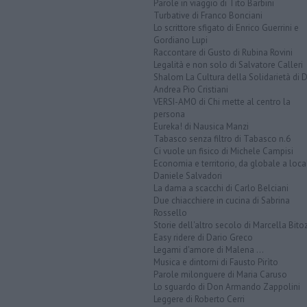
Parole in viaggio di Tito Barbini
Turbative di Franco Bonciani
Lo scrittore sfigato di Enrico Guerrini e
Gordiano Lupi
Raccontare di Gusto di Rubina Rovini
Legalità e non solo di Salvatore Calleri
Shalom La Cultura della Solidarietà di 
Andrea Pio Cristiani
VERSI-AMO di Chi mette al centro la
persona
Eureka! di Nausica Manzi
Tabasco senza filtro di Tabasco n.6
Ci vuole un fisico di Michele Campisi
Economia e territorio, da globale a loca
Daniele Salvadori
La dama a scacchi di Carlo Belciani
Due chiacchiere in cucina di Sabrina
Rossello
Storie dell'altro secolo di Marcella Bito
Easy ridere di Dario Greco
Legami d'amore di Malena ...
Musica e dintorni di Fausto Pirìto
Parole milonguere di Maria Caruso
Lo sguardo di Don Armando Zappolini
Leggere di Roberto Cerri