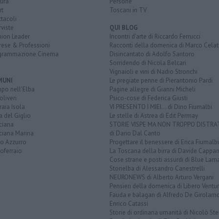
ura
Persone
rt
Toscani in TV
tacoli
rviste
QUI BLOG
nion Leader
Incontri d'arte di Riccardo Ferrucci
rese & Professioni
Racconti della domenica di Marco Celat
grammazione Cinema
Disincantato di Adolfo Santoro
Sorridendo di Nicola Belcari
Vignaioli e vini di Nadio Stronchi
MUNI
Le pregiate penne di Pierantonio Pardi
po nell'Elba
Pagine allegre di Gianni Micheli
liveri
Psico-cose di Federica Giusti
aia Isola
VI PRESENTO I MIEI... di Dino Fiumalbi
a del Giglio
Le stelle di Astrea di Edit Permay
ciana
STORIE VISPE MA NON TROPPO DISTR
ciana Marina
di Dario Dal Canto
to Azzurro
Progettare il benessere di Erica Fiumalbi
oferraio
La Toscana della birra di Davide Cappan
Cose strane e posti assurdi di Blue Lam
Storielba di Alessandro Canestrelli
NEURONEWS di Alberto Arturo Vergani
Pensieri della domenica di Libero Ventur
Fauda e balagan di Alfredo De Girolam
Enrico Catassi
Storie di ordinaria umanità di Nicolò Ste