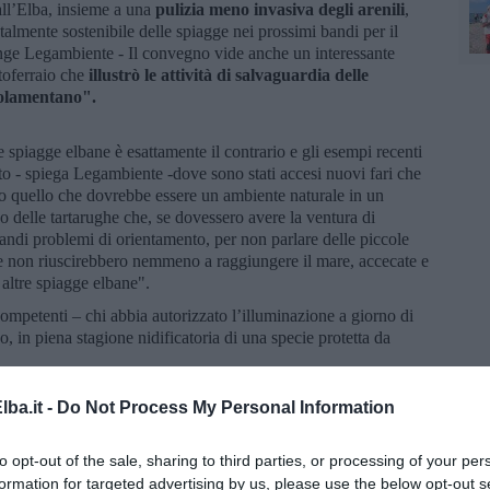
all’Elba, insieme a una
pulizia meno invasiva degli arenili
,
almente sostenibile delle spiagge nei prossimi bandi per il
unge Legambiente - Il convegno vide anche un interessante
rtoferraio che
illustrò le attività di salvaguardia delle
golamentano".
spiagge elbane è esattamente il contrario e gli esempi recenti
 - spiega Legambiente -dove sono stati accesi nuovi fari che
o quello che dovrebbe essere un ambiente naturale in un
 delle tartarughe che, se dovessero avere la ventura di
randi problemi di orientamento, per non parlare delle piccole
e non riuscirebbero nemmeno a raggiungere il mare, accecate e
n altre spiagge elbane".
ompetenti – chi abbia autorizzato l’illuminazione a giorno di
 in piena stagione nidificatoria di una specie protetta da
tando sull’ambiente e sulle nidificazioni delle tartarughe marine
ndo luci e gestione delle spiagge, con pochi piccoli
ba.it -
Do Not Process My Personal Information
tabilimenti balneari e Punti Blu dell’Isola d’Elba “amici delle
e il turismo si faccia trasformando le spiagge in piazze
to opt-out of the sale, sharing to third parties, or processing of your per
 turismo del futuro", conclude Legambiente.
formation for targeted advertising by us, please use the below opt-out s