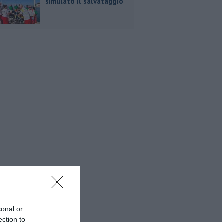
simulato il salvataggio
sonal or
ection to