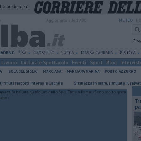
alla audience di
o
Aggiornato alle 19:00
METEO:
PO
Gio
IVORNO
PISA
GROSSETO
LUCCA
MASSA CARRARA
PISTOIA
Lavoro
Cultura e Spettacolo
Eventi
Sport
Blog
Intervist
A
ISOLA DEL GIGLIO
MARCIANA
MARCIANA MARINA
PORTO AZZURRO
raccolti intorno a Capraia
Sicurezza in mare, simulato il salvataggio
Tr
pa