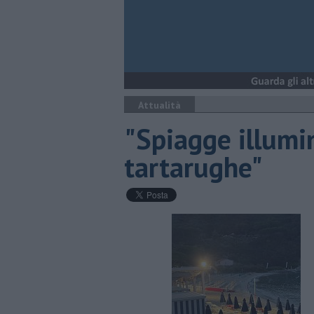
Attualità
"Spiagge illumi
tartarughe"