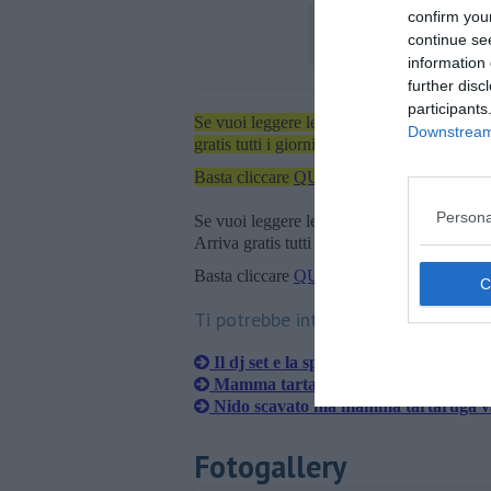
confirm you
continue se
information 
further disc
participants
Se vuoi leggere le notizie principali dell'iso
Downstream 
gratis tutti i giorni alle 7:00 del mattino dir
Basta cliccare
QUI
Persona
Se vuoi leggere le notizie principali della T
Arriva gratis tutti i giorni alle 20:00 dirett
Basta cliccare
QUI
Ti potrebbe interessare anche:
Il dj set e la spazzatura in area protet
Mamma tartaruga smette di scavare i
Nido scavato ma mamma tartaruga v
Fotogallery