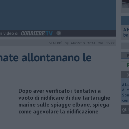
A 
ba
VENERDÌ
09 AGOSTO 2024
ORE 15:00
nate allontanano le
Q
A L
Dopo aver verificato i tentativi a
di 
Scar
vuoto di nidificare di due tartarughe
con 
marine sulle spiagge elbane, spiega
QUI
come agevolare la nidificazione