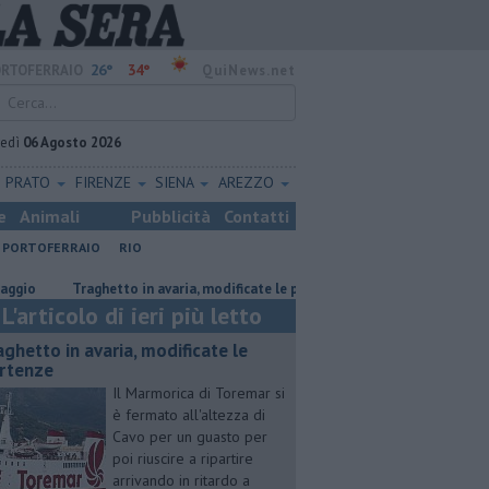
26°
34°
RTOFERRAIO
QuiNews.net
vedì
06 Agosto 2026
PRATO
FIRENZE
SIENA
AREZZO
e
Animali
Pubblicità
Contatti
PORTOFERRAIO
RIO
Traghetto in avaria, modificate le partenze
"Così il fosso strariperà 
L'articolo di ieri più letto
aghetto in avaria, modificate le
rtenze
Il Marmorica di Toremar si
è fermato all'altezza di
Cavo per un guasto per
poi riuscire a ripartire
arrivando in ritardo a