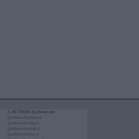
IL NETWORK QuiNews.net
QuiNewsAbetone.it
QuiNewsAmiata.it
QuiNewsAnimali.it
QuiNewsArezzo.it