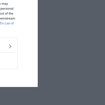
ou may
 personal
out of the
 downstream
B’s List of