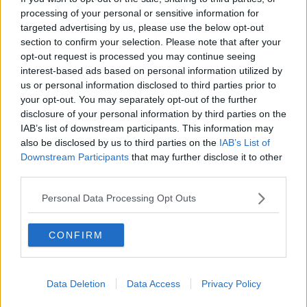
sedime aeroportuale, nonché la deviazione (a cura dell'Ufficio
processing of your personal or sensitive information for
tecnico del Genio Civile Regionale) di un
breve tratto del fosso de
targeted advertising by us, please use the below opt-out
La Pila.
section to confirm your selection. Please note that after your
opt-out request is processed you may continue seeing
interest-based ads based on personal information utilized by
us or personal information disclosed to third parties prior to
L'allungamento della pista è il primo grande obiettivo per
your opt-out. You may separately opt-out of the further
tenere in vita lo stesso aeroporto: u
na pista più lunga
disclosure of your personal information by third parties on the
permetterebbe infatti l'atterraggio di velivoli più grandi con una
IAB’s list of downstream participants. This information may
maggiore capacità di carico: gli Atr900 che portano 50 passeggeri.
also be disclosed by us to third parties on the
IAB’s List of
Downstream Participants
that may further disclose it to other
L'ok di Enac va di pari passo con gli strumenti amministrativi locali
third parties.
che devono essere predisposti prima di mettere a bando i lavori.
Nello scorso consiglio comunale l'ultimo atto dell'amministrazione
Personal Data Processing Opt Outs
Lambardi è stato quello di approvare il vincolo di esproprio sulle
51
particelle interessate, questo dopo aver approvato la variante
al
Piano di Fabbricazione finalizzata all’ampliamento
CONFIRM
dell’infrastruttura aeroportuale ed alle relative opere di difesa
idraulica.
"E' un progetto che seguiamo da tempo e con determinazione - ha
Data Deletion
Data Access
Privacy Policy
detto il vice ministro delle Infrastrutture e dei Trasporti, Riccardo
Nencini - un aeroporto più efficiente faciliterà gli spostamenti da e