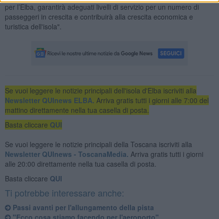
per l’Elba, garantirà adeguati livelli di servizio per un numero di
passeggeri in crescita e contribuirà alla crescita economica e
turistica dell'isola".
Se vuoi leggere le notizie principali dell'isola d'Elba iscriviti alla
Newsletter QUInews ELBA.
Arriva gratis tutti i giorni alle 7:00 del
mattino direttamente nella tua casella di posta.
Basta cliccare
QUI
Se vuoi leggere le notizie principali della Toscana iscriviti alla
Newsletter QUInews - ToscanaMedia.
Arriva gratis tutti i giorni
alle 20:00 direttamente nella tua casella di posta.
Basta cliccare
QUI
Ti potrebbe interessare anche:
Passi avanti per l'allungamento della pista
"Ecco cosa stiamo facendo per l'aeroporto"