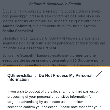
Solforetti, Scarpellini e Franchi
È quanto hanno spiegato in un incontro pubblico che si è svolto
oggi pomeriggio, presso la sala conferenze dell'Hotel Rio a Rio
Marina, il consigliere provinciale, delegato alle questioni elbane,
Andrea Solforetti
, e la presidente della Provincia di Livorno
Sandra Scarpellini.
L'iniziativa, organizzata dal Circolo Pd di Rio, è stata aperta dal
segretario Pd
Fabrizio Ania
ed ha partecipato anche il consigliere
regionale Pd
Alessandro Franchi.
Solforetti e Scarpellini hanno spiegato che la
progettazione
esecutiva dei lavori si concluderà entro il 30 Giugno e poi la
Provincia potrà mettere a bando i lavori,
ma al momento la
Provincia non ha le risorse necessarie per gli interventi che
prevedono di rinforzare il terreno sottostante con pali in cemento
QUInewsElba.it -
Do Not Process My Personal
Information
armato.
If you wish to opt-out of the sale, sharing to third parties, or
processing of your personal or sensitive information for
targeted advertising by us, please use the below opt-out
section to confirm your selection. Please note that after your