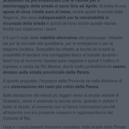
monitoraggio della strada ci sono fino ad Aprile.
Si tratta di una
spesa di circa 12mila euro al mese,
anche questi finanziati dalla
Regione, che sono
indispensabili per la transitabilità in
sicurezza della strada
e quindi servono anche queste risorse
finchè non inizieranno i lavori.
C'è poi il nodo della
viabilità alternativa
che preoccupa i cittadini
sia per la normale vita quotidiana, per le emergenze e per la
stagione turistica. Scarpellini ha chiesto ai tecnici se ci sarà la
possibilità di lasciare una carreggiata libera al transito durante i
lavori ma al momento l'ipotesi pare negativa e quindi il traffico in
ingresso e uscita da Rio Marina, dovrà molto probabilmente
essere
deviato sulla strada provinciale della Parata.
A questo proposito, l'impegno della Provincia va nella direzione di
una
sistemazione dei tratti più critici della Parata.
Sulla deviazione dei veicoli più leggeri verso la strada vicinale di
Grassera, come è avvenuto lo scorso anno, quando è ceduto il
tratto di strada, al momento non si hanno informazioni perchè
all'incontro non era presente nessuno in rappresentanza del
Comune di Rio.
I bus e i mezzi pesanti dovranno transitare dalla strada della Parata