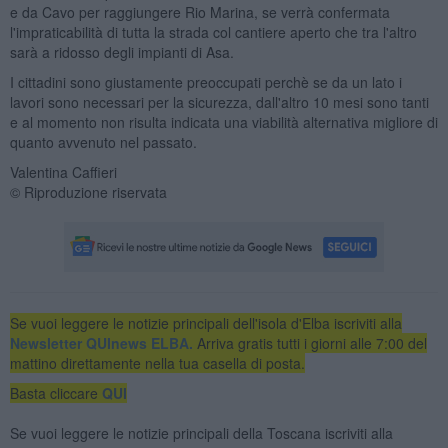
e da Cavo per raggiungere Rio Marina, se verrà confermata
l'impraticabilità di tutta la strada col cantiere aperto che tra l'altro
sarà a ridosso degli impianti di Asa.
I cittadini sono giustamente preoccupati perchè se da un lato i
lavori sono necessari per la sicurezza, dall'altro 10 mesi sono tanti
e al momento non risulta indicata una viabilità alternativa migliore di
quanto avvenuto nel passato.
Valentina Caffieri
© Riproduzione riservata
Se vuoi leggere le notizie principali dell'isola d'Elba iscriviti alla
Newsletter QUInews ELBA.
Arriva gratis tutti i giorni alle 7:00 del
mattino direttamente nella tua casella di posta.
Basta cliccare
QUI
Se vuoi leggere le notizie principali della Toscana iscriviti alla