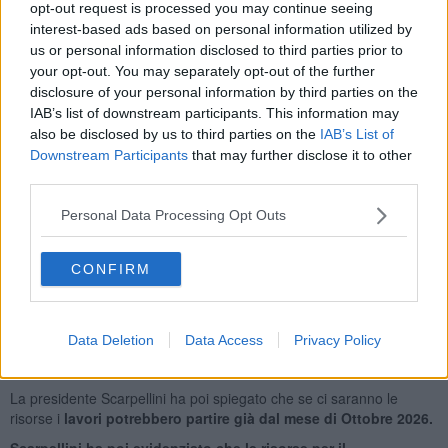
opt-out request is processed you may continue seeing
interest-based ads based on personal information utilized by
us or personal information disclosed to third parties prior to
your opt-out. You may separately opt-out of the further
disclosure of your personal information by third parties on the
IAB’s list of downstream participants. This information may
also be disclosed by us to third parties on the
IAB’s List of
Downstream Participants
that may further disclose it to other
third parties.
Personal Data Processing Opt Outs
Il pubblico in sala
CONFIRM
La presidente Scarpellini ha aggiunto che le risorse sono state
richieste alla Regione e che il presidente Giani ha assicurato il suo
impegno già nella scorsa legislatura.
Data Deletion
Data Access
Privacy Policy
Il consigliere regionale
Franchi
si è impegnato a sollecitare che
nelle prossime variazioni di bilancio siano inserite le risorse.
La presidente Scarpellini ha poi spiegato che se ci saranno le
risorse i
lavori potrebbero partire già dal
mese di Ottobre 2026.
Scarpellini ha poi evidenziato che le risorse per il