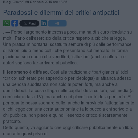
,
Giovedì
ore 13:35
Blog
29 Gennaio 2015
​Paradossi e dilemmi dei critici antipatici
. —
Forse l’argomento interessa poco, ma ha di sicuro ricadute su
molti. Parlo dell'esercizio della critica rispetto a ciò che si legge.
Una pratica minoritaria, sostituita sempre di più dalle performance
di istrioni più o meno colti, che presentano sul mercato, in forma
piaciona, solo quello che venditori, istituzioni (anche culturali) e
autori vogliono far arrivare al pubblico.
Il fenomeno è diffuso.
Così alla tradizionale “partigianeria” (del
“critico” schierato per stipendio o per ideologia) si affianca adesso
una penosa sudditanza non solo ai poteri forti, ma anche a
quelli deboli. La cosa dilaga nelle capitali della cultura, sui media (a
cominciare dalla TV), ma anche nei piccoli centri della periferia. Si,
per quanto possa suonare buffo, anche in provincia l'atteggiamento
di chi legge con una certa autonomia e fa le bucce a chi scrive e a
chi pubblica, non piace e quindi l’esercizio critico é scarsamente
praticato.
Detto questo, va aggiunto che oggi criticare pubblicamente un libro
è un atto quasi privo di