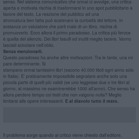
senso. Nel sistema comunicativo che ormai ci avvolge, una critica
aperta e motivata rischia di trasformarsi in uno spot pubblicitario a
favore del testo. La reazione del pubblico ad una
stroncatura ben fatta può scatenare la curiosità del lettore. In
sostanza un valutatore che parli male di un libro, rischia di
promuoverlo. Ecco allora il primo paradosso. La critica più feroce
è quella del silenzio. Dei libri fasulli ed inutili meglio tacere. Vanno
lasciati scivolare nell’oblio.
Senza menzionarli.
Questo paradosso ha anche altre motivazioni. Tra le tante, una mi
pare determinante. Si
stampano ormai tantissimi libri (escono 40.000 titoli ogni anno solo
in Italia). E' praticamente impossibile segnalare anche solo una
piccola parte di quelli più validi (se uno leggesse due o tre libri al
giorno, al massimo ne esaminerebbe 1000 all’anno). Che senso ha
allora perdere tempo coi testi che non valgono nulla? Meglio
limitarsi alle opere interessanti.
E al diavolo tutto il resto.
Il problema sorge quando al critico viene chiesto dall’editore,