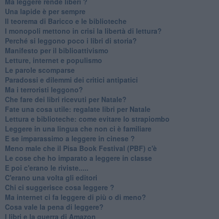
Ma leggere rende liberi ?
​Una lapide è per sempre
Il teorema di Baricco e le biblioteche
I monopoli mettono in crisi la libertà di lettura?
​Perché si leggono poco i libri di storia?
​Manifesto per il biblioattivismo
Letture, internet e populismo
​Le parole scomparse
​Paradossi e dilemmi dei critici antipatici
Ma i terroristi leggono?
​Che fare dei libri ricevuti per Natale?
​Fate una cosa utile: regalate libri per Natale
​Lettura e biblioteche: come evitare lo strapiombo
Leggere in una lingua che non ci è familiare
​E se imparassimo a leggere in cinese ?
​Meno male che il Pisa Book Festival (PBF) c'è
​Le cose che ho imparato a leggere in classe
​E poi c'erano le riviste.....
​C'erano una volta gli editori
​Chi ci suggerisce cosa leggere ?
​Ma internet ci fa leggere di più o di meno?
​Cosa vale la pena di leggere?
I libri e la guerra di Amazon