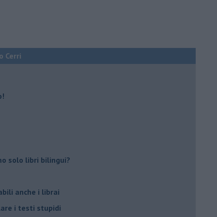
o Cerri
o!
 solo libri bilingui?
ili anche i librai
re i testi stupidi