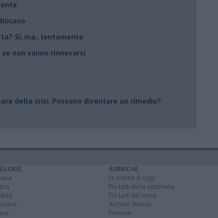
mente
bblicano
carta? Sì, ma.. lentamente
 se non sanno rinnovarsi
tore della crisi. Possono diventare un rimedio?
EGORIE
RUBRICHE
naca
Le notizie di oggi
tica
Più Letti della settimana
alità
Più Letti del mese
nomia
Archivio Notizie
ura
Persone