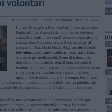
ni volontari
con 
QUI
DI ROBERTO CERRI - SABATO
28 GIUGNO 2014
ORE 14:42
Lunedi 30 giugno a Pisa, alla Gispoteca, piazza San
Paolo all'Orto, il mondo del volontariato dei beni
Ult
culturali si confronterà con l'assessore regionale alla
cultura, Sara Nocentini, e con il suo omologo al
A
comune di Pisa, Dario Danti.
Argomento: il ruolo
dei volontari in questo settore
. Tema sfaccettato,
strategico per molti aspetti. Pieno di trabocchetti
dall'altra. I trabocchetti? Beh, il fatto che sotto il
termine “volontario” passa a volte un mondo di lavori
superprecari e si costruiscono rapporti del tutto
A
opachi, che tendono a durare nel tempo. Per fortuna
i qualità che in questi anni di crisi delle finanza pubblica sta
zzazione del patrimonio culturale. E i due mondi convivono,
se possibile, un segmento ancora più complicato. Anche qui
A
apporti di lavoro (e aggiramento delle norme). Le stesse
e lo stato delle cose e i volontari subiscono, non avendo altre