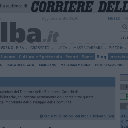
alla audience di
o
Aggiornato alle 18:30
METEO:
PO
Sab
IVORNO
PISA
GROSSETO
LUCCA
MASSA CARRARA
PISTOIA
Lavoro
Cultura e Spettacolo
Eventi
Sport
Blog
Intervist
A
ISOLA DEL GIGLIO
MARCIANA
MARCIANA MARINA
PORTO AZZURRO
pinioni del Direttore della Biblioteca Gronchi di
, biblioteche, educazione permanente e su come tutte queste
cia importante dello sviluppo delle comunità.
Q
Vedi tutti gli articoli del blog di Roberto Cerri
A L
di 
Scar