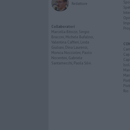
Spo
Redattore
Spet
Inte
Opi
Imp
Collaboratori
Pro
Marcella Bitozzi, Sergio
Braccini, Michele Bufalino,
Valentina Caffieri, Linda
CO
Giuliani, Dina Laurenzi,
Cam
Monica Nocciolini, Paolo
Capo
Nocentini, Gabriele
Capr
Santarnecchi, Paola Silvi.
Isol
Mar
Mar
Por
Port
Rio