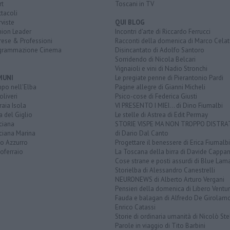
rt
Toscani in TV
tacoli
rviste
QUI BLOG
nion Leader
Incontri d'arte di Riccardo Ferrucci
rese & Professioni
Racconti della domenica di Marco Celat
grammazione Cinema
Disincantato di Adolfo Santoro
Sorridendo di Nicola Belcari
Vignaioli e vini di Nadio Stronchi
MUNI
Le pregiate penne di Pierantonio Pardi
po nell'Elba
Pagine allegre di Gianni Micheli
liveri
Psico-cose di Federica Giusti
aia Isola
VI PRESENTO I MIEI... di Dino Fiumalbi
a del Giglio
Le stelle di Astrea di Edit Permay
ciana
STORIE VISPE MA NON TROPPO DISTR
ciana Marina
di Dario Dal Canto
to Azzurro
Progettare il benessere di Erica Fiumalbi
oferraio
La Toscana della birra di Davide Cappan
Cose strane e posti assurdi di Blue Lam
Storielba di Alessandro Canestrelli
NEURONEWS di Alberto Arturo Vergani
Pensieri della domenica di Libero Ventur
Fauda e balagan di Alfredo De Girolam
Enrico Catassi
Storie di ordinaria umanità di Nicolò Ste
Parole in viaggio di Tito Barbini