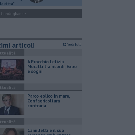
la città"
Condoglianze
imi articoli
Vedi tutti
ttualità
A Procchio Letizia
Moratti tra ricordi, Expo
e sogni
ttualità
Parco eolico in mare,
Confagricoltura
contraria
ttualità
Camilletti e il suo