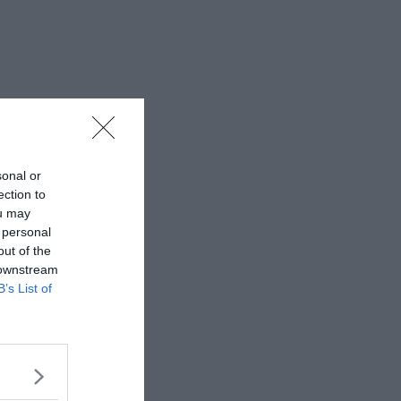
sonal or
ection to
ou may
 personal
out of the
 downstream
B’s List of