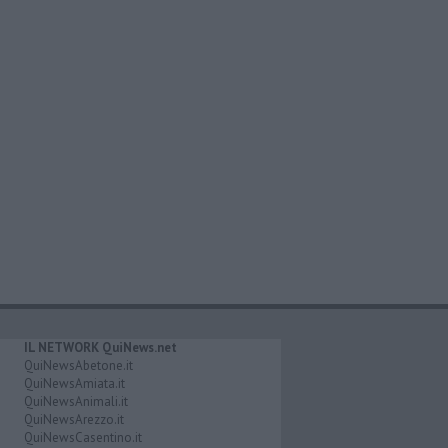
IL NETWORK QuiNews.net
QuiNewsAbetone.it
QuiNewsAmiata.it
QuiNewsAnimali.it
QuiNewsArezzo.it
QuiNewsCasentino.it