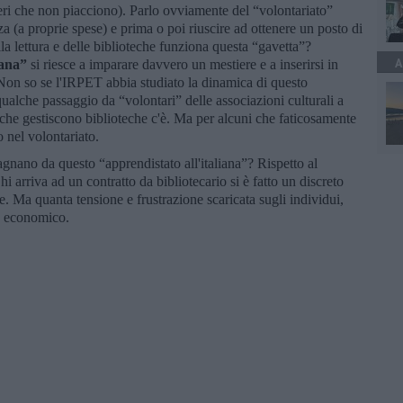
tieri che non piacciono). Parlo ovviamente del “volontariato”
za (a proprie spese) e prima o poi riuscire ad ottenere un posto di
la lettura e delle biblioteche funziona questa “gavetta”?
A
iana”
si riesce a imparare davvero un mestiere e a inserirsi in
Non so se l'IRPET abbia studiato la dinamica di questo
alche passaggio da “volontari” delle associazioni culturali a
i che gestiscono biblioteche c'è. Ma per alcuni che faticosamente
 nel volontariato.
adagnano da questo “apprendistato all'italiana”? Rispetto al
i arriva ad un contratto da bibliotecario si è fatto un discreto
e. Ma quanta tensione e frustrazione scaricata sugli individui,
o economico.