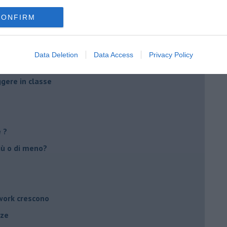
evitare lo strapiombo
CONFIRM
 ci è familiare
n cinese ?
Data Deletion
Data Access
Privacy Policy
stival (PBF) c'è
ggere in classe
e ?
più o di meno?
twork crescono
nze