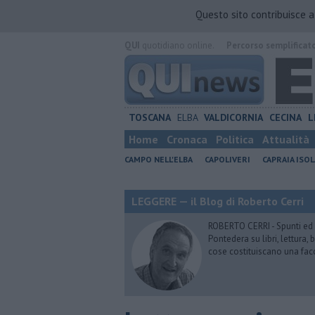
Questo sito contribuisce 
QUI
quotidiano online.
Percorso semplificat
TOSCANA
ELBA
VALDICORNIA
CECINA
L
Home
Cronaca
Politica
Attualità
CAMPO NELL'ELBA
CAPOLIVERI
CAPRAIA ISOL
LEGGERE — il Blog di Roberto Cerri
ROBERTO CERRI - Spunti ed o
Pontedera su libri, lettura
cose costituiscano una fac