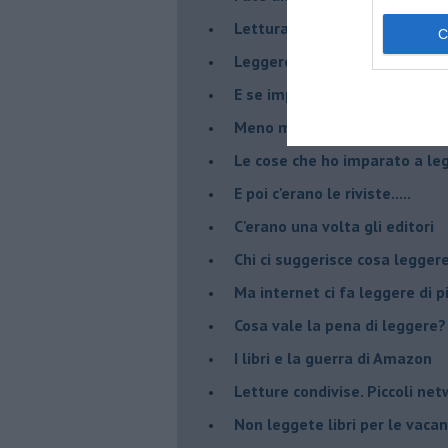
​Lettura e biblioteche: come 
Leggere in una lingua che non
​E se imparassimo a leggere i
​Meno male che il Pisa Book Fe
​Le cose che ho imparato a le
​E poi c'erano le riviste.....
​C'erano una volta gli editori
​Chi ci suggerisce cosa legger
​Ma internet ci fa leggere di 
​Cosa vale la pena di leggere?
I libri e la guerra di Amazon
​Letture condivise. Piccoli ne
​Non leggete libri per le vaca