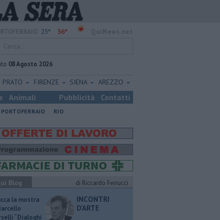
25°
36°
RTOFERRAIO
QuiNews.net
ato
08 Agosto 2026
PRATO
FIRENZE
SIENA
AREZZO
e
Animali
Pubblicità
Contatti
PORTOFERRAIO
RIO
ui Blog
di Riccardo Ferrucci
INCONTRI
ucca la mostra
D'ARTE
Marcello
selli “Dialoghi