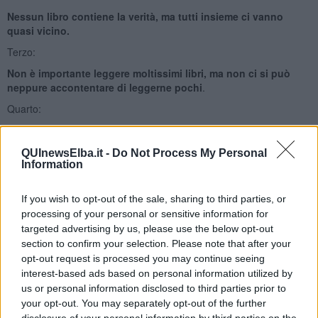
Nessun libro contiene la verità, ma tutti insieme ci vanno
quasi vicino.
Terzo:
Non è importante leggere moltissimi libri, ma non ci si può
neppure accontentare di leggerne pochi
.
Quarto:
Bisogna leggere di tutto e diversificare i propri interessi
culturali.
Fissarsi ossessivamente su pochi temi, autori o editori
QUInewsElba.it -
Do Not Process My Personal
(per quanto ispirati e di grande qualità) non va bene.
La
Information
bibliodiversità è il faro del biblioattivismo.
Quinto:
If you wish to opt-out of the sale, sharing to third parties, or
Ogni lettore biblioattivo deve coltivare la frequentazione
processing of your personal or sensitive information for
almeno una volta alle settimana delle biblioteche a lui più
targeted advertising by us, please use the below opt-out
comode.
section to confirm your selection. Please note that after your
opt-out request is processed you may continue seeing
Sesto:
interest-based ads based on personal information utilized by
I cittadini devono aiutare le biblioteche a crescere, a
us or personal information disclosed to third parties prior to
moltiplicarsi, ad essere frequentate.
Occorre anche pretendere
your opt-out. You may separately opt-out of the further
che le biblioteche siano gestite bene e abbiamo un patrimonio