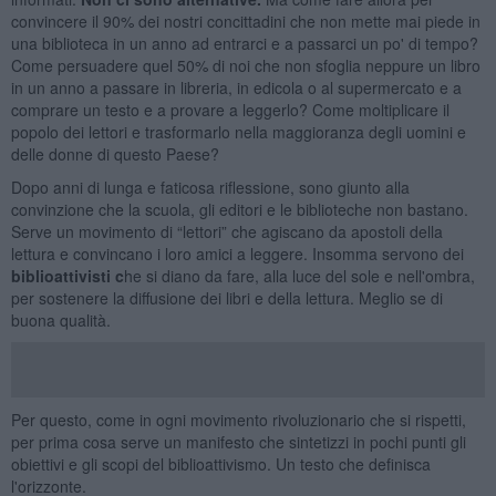
convincere il 90% dei nostri concittadini che non mette mai piede in
una biblioteca in un anno ad entrarci e a passarci un po' di tempo?
Come persuadere quel 50% di noi che non sfoglia neppure un libro
in un anno a passare in libreria, in edicola o al supermercato e a
comprare un testo e a provare a leggerlo? Come moltiplicare il
popolo dei lettori e trasformarlo nella maggioranza degli uomini e
delle donne di questo Paese?
Dopo anni di lunga e faticosa riflessione, sono giunto alla
convinzione che la scuola, gli editori e le biblioteche non bastano.
Serve un movimento di “lettori” che agiscano da apostoli della
lettura e convincano i loro amici a leggere. Insomma servono dei
biblioattivisti c
he si diano da fare, alla luce del sole e nell'ombra,
per sostenere la diffusione dei libri e della lettura. Meglio se di
buona qualità.
Per questo, come in ogni movimento rivoluzionario che si rispetti,
per prima cosa serve un manifesto che sintetizzi in pochi punti gli
obiettivi e gli scopi del biblioattivismo. Un testo che definisca
l'orizzonte.