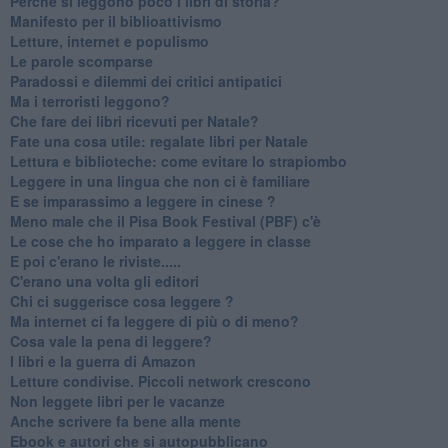
​Perché si leggono poco i libri di storia?
​Manifesto per il biblioattivismo
Letture, internet e populismo
​Le parole scomparse
​Paradossi e dilemmi dei critici antipatici
Ma i terroristi leggono?
​Che fare dei libri ricevuti per Natale?
​Fate una cosa utile: regalate libri per Natale
​Lettura e biblioteche: come evitare lo strapiombo
Leggere in una lingua che non ci è familiare
​E se imparassimo a leggere in cinese ?
​Meno male che il Pisa Book Festival (PBF) c'è
​Le cose che ho imparato a leggere in classe
​E poi c'erano le riviste.....
​C'erano una volta gli editori
​Chi ci suggerisce cosa leggere ?
​Ma internet ci fa leggere di più o di meno?
​Cosa vale la pena di leggere?
I libri e la guerra di Amazon
​Letture condivise. Piccoli network crescono
​Non leggete libri per le vacanze
​Anche scrivere fa bene alla mente
​Ebook e autori che si autopubblicano