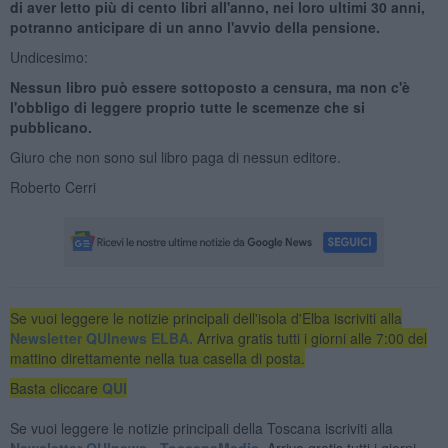
di aver letto più di cento libri all'anno, nei loro ultimi 30 anni,
potranno anticipare di un anno l'avvio della pensione.
Undicesimo:
Nessun libro può essere sottoposto a censura, ma non c'è
l'obbligo di leggere proprio tutte le scemenze che si
pubblicano.
Giuro che non sono sul libro paga di nessun editore.
Roberto Cerri
Se vuoi leggere le notizie principali dell'isola d'Elba iscriviti alla
Newsletter QUInews ELBA.
Arriva gratis tutti i giorni alle 7:00 del
mattino direttamente nella tua casella di posta.
Basta cliccare
QUI
Se vuoi leggere le notizie principali della Toscana iscriviti alla
Newsletter QUInews - ToscanaMedia.
Arriva gratis tutti i giorni