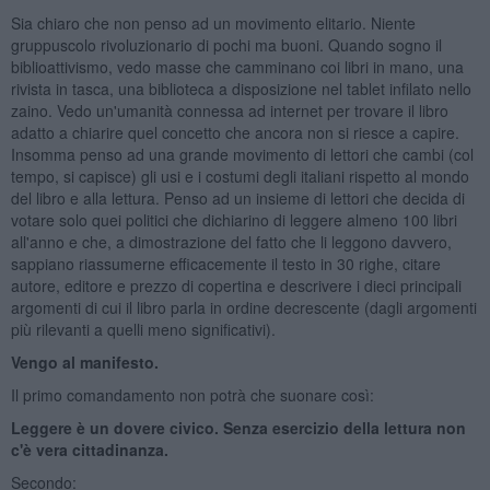
Sia chiaro che non penso ad un movimento elitario. Niente
gruppuscolo rivoluzionario di pochi ma buoni. Quando sogno il
biblioattivismo, vedo masse che camminano coi libri in mano, una
rivista in tasca, una biblioteca a disposizione nel tablet infilato nello
zaino. Vedo un'umanità connessa ad internet per trovare il libro
adatto a chiarire quel concetto che ancora non si riesce a capire.
Insomma penso ad una grande movimento di lettori che cambi (col
tempo, si capisce) gli usi e i costumi degli italiani rispetto al mondo
del libro e alla lettura. Penso ad un insieme di lettori che decida di
votare solo quei politici che dichiarino di leggere almeno 100 libri
all'anno e che, a dimostrazione del fatto che li leggono davvero,
sappiano riassumerne efficacemente il testo in 30 righe, citare
autore, editore e prezzo di copertina e descrivere i dieci principali
argomenti di cui il libro parla in ordine decrescente (dagli argomenti
più rilevanti a quelli meno significativi).
Vengo al manifesto.
Il primo comandamento non potrà che suonare così:
Leggere è un dovere civico. Senza esercizio della lettura non
c'è vera cittadinanza.
Secondo: