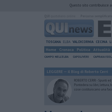
Questo sito contribuisce 
QUI
quotidiano online.
Percorso semplificat
TOSCANA
ELBA
VALDICORNIA
CECINA
L
Home
Cronaca
Politica
Attualità
CAMPO NELL'ELBA
CAPOLIVERI
CAPRAIA ISOL
LEGGERE — il Blog di Roberto Cerri
ROBERTO CERRI - Spunti ed o
Pontedera su libri, lettura
cose costituiscano una fac