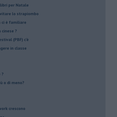
libri per Natale
evitare lo strapiombo
 ci è familiare
n cinese ?
stival (PBF) c'è
ggere in classe
e ?
più o di meno?
twork crescono
nze