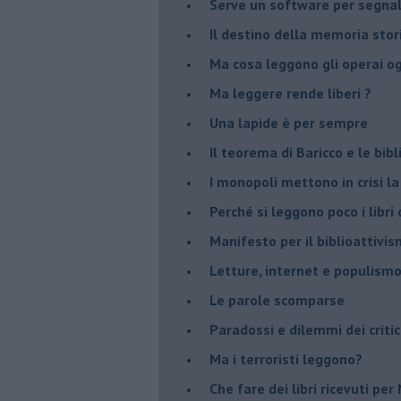
Serve un software per segnala
​Il destino della memoria sto
Ma cosa leggono gli operai o
Ma leggere rende liberi ?
​Una lapide è per sempre
Il teorema di Baricco e le bib
I monopoli mettono in crisi la
​Perché si leggono poco i libri 
​Manifesto per il biblioattivi
Letture, internet e populism
​Le parole scomparse
​Paradossi e dilemmi dei critic
Ma i terroristi leggono?
​Che fare dei libri ricevuti pe