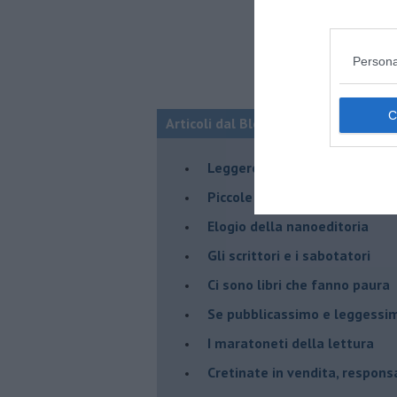
Persona
Articoli dal Blog “Leggere” di Robert
​Leggere in Nazionale
​Piccole biblioteche spariscon
​Elogio della nanoeditoria
Gli scrittori e i sabotatori
Ci sono libri che fanno paura
Se pubblicassimo e leggessimo
I maratoneti della lettura
Cretinate in vendita, responsab