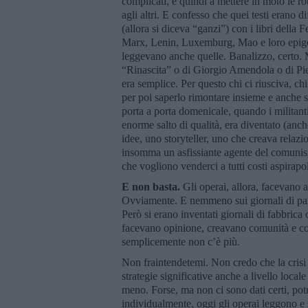
complicati, e quindi a mettere in moto le ro
agli altri. E confesso che quei testi erano d
(allora si diceva “ganzi”) con i libri della Fe
Marx, Lenin, Luxemburg, Mao e loro epigoni.
leggevano anche quelle. Banalizzo, certo. M
“Rinascita” o di Giorgio Amendola o di Pietr
era semplice. Per questo chi ci riusciva, chi
per poi saperlo rimontare insieme e anche 
porta a porta domenicale, quando i militan
enorme salto di qualità, era diventato (anc
idee, uno storyteller, uno che creava relazio
insomma un asfissiante agente del comunism
che vogliono venderci a tutti costi aspirapol
E non basta.
Gli operai, allora, facevano 
Ovviamente. E nemmeno sui giornali di par
Però si erano inventati giornali di fabbrica c
facevano opinione, creavano comunità e cos
semplicemente non c’è più.
Non fraintendetemi. Non credo che la crisi d
strategie significative anche a livello local
meno. Forse, ma non ci sono dati certi, potr
individualmente, oggi gli operai leggono e 