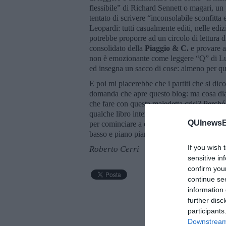
flessibile” di Richard Sennett o magari, un p
tentato di scrivere “inconsolabile sconfitta
Leopardi: tutti casualmente editi, nelle ediz
potrebbe proporre ad un circolo di lettura d
consolidato della
Piaggio & C.
e provare a 
non è emozionante come leggere “Q” di Lut
ed insegna un sacco di cose: almeno per que
E poi mi piacerebbe che i partiti che si dic
domanda che apre questo blog: ma cosa dia
che fare con questa maledetta crisi? Perch
qualche libro interessante e discuterne insi
QUInewsEl
per cominciare a capirla meglio, a soffrir
basso e piano piano forse emergere da ques
If you wish 
Roberto Cerri
sensitive in
confirm you
continue se
information 
further disc
participants
Downstream 