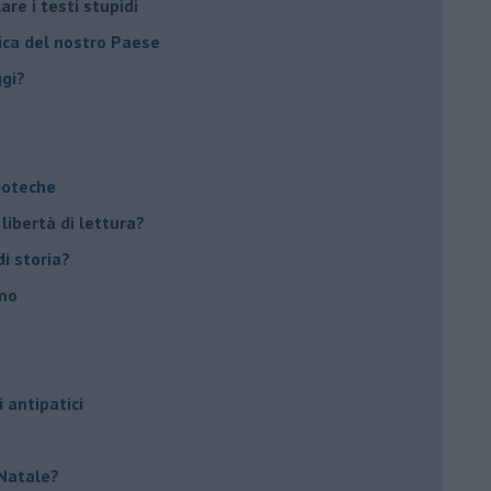
re i testi stupidi
rica del nostro Paese
ggi?
lioteche
 libertà di lettura?
di storia?
smo
o
i antipatici
r Natale?