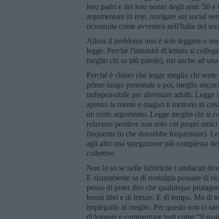
loro padri e dei loro nonni degli anni '50 
argomentare in rete, navigare sui social n
ricostruita come avveniva nell'Italia del s
Allora il problema non è solo leggere o non 
legge. Perché l'intensità di lettura si colleg
meglio chi sa più parole), ma anche ad una 
Perché è chiaro che legge meglio chi sente 
primo luogo personale e poi, meglio ancora
indispensabile per diventare adulti. Legge me
aprono la mente e magari ti mettono in cris
un certo argomento. Legge meglio chi si co
relazioni positive non solo coi propri amic
frequenta (o che dovrebbe frequentare). Legg
agli altri una spiegazione più complessa dell
collettive.
Non lo so se nelle fabbriche i sindacati dovre
E sicuramente sa di nostalgia pensare di r
penso di poter dire che qualunque protagoni
buoni libri e di letture. E di tempo. Ma di
impiegarlo al meglio. Per questo non ci sar
di leggere e commentare testi come “Il maia