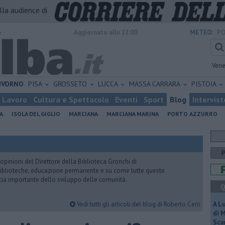
alla audience di
o
Aggiornato alle 12:00
METEO:
PO
Vene
IVORNO
PISA
GROSSETO
LUCCA
MASSA CARRARA
PISTOIA
Lavoro
Cultura e Spettacolo
Eventi
Sport
Blog
Intervist
A
ISOLA DEL GIGLIO
MARCIANA
MARCIANA MARINA
PORTO AZZURRO
pinioni del Direttore della Biblioteca Gronchi di
, biblioteche, educazione permanente e su come tutte queste
cia importante dello sviluppo delle comunità.
Q
Vedi tutti gli articoli del blog di Roberto Cerri
A L
di 
Scar