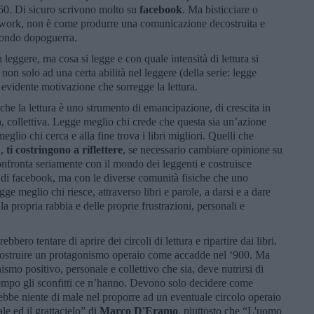
e 60. Di sicuro scrivono molto su
facebook
. Ma bisticciare o
etwork, non è come produrre una comunicazione decostruita e
econdo dopoguerra.
leggere, ma cosa si legge e con quale intensità di lettura si
a non solo ad una certa abilità nel leggere (della serie: legge
evidente motivazione che sorregge la lettura.
che la lettura è uno strumento di emancipazione, di crescita in
, collettiva. Legge meglio chi crede che questa sia un’azione
glio chi cerca e alla fine trova i libri migliori. Quelli che
i,
ti costringono a riflettere
, se necessario cambiare opinione su
nfronta seriamente con il mondo dei leggenti e costruisce
i di facebook, ma con le diverse comunità fisiche che uno
e meglio chi riesce, attraverso libri e parole, a darsi e a dare
a propria rabbia e delle proprie frustrazioni, personali e
bbero tentare di aprire dei circoli di lettura e ripartire dai libri.
icostruire un protagonismo operaio come accadde nel ‘900. Ma
smo positivo, personale e collettivo che sia, deve nutrirsi di
 tempo gli sconfitti ce n’hanno. Devono solo decidere come
ebbe niente di male nel proporre ad un eventuale circolo operaio
le ed il grattacielo” di
Marco D'Eramo
, piuttosto che “L'uomo