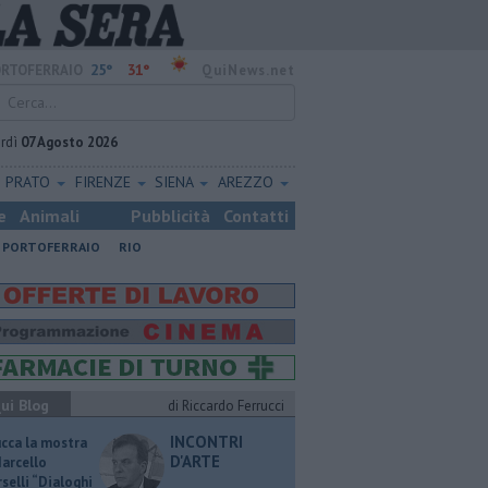
25°
31°
RTOFERRAIO
QuiNews.net
rdì
07 Agosto 2026
PRATO
FIRENZE
SIENA
AREZZO
e
Animali
Pubblicità
Contatti
PORTOFERRAIO
RIO
ui Blog
di Riccardo Ferrucci
INCONTRI
ucca la mostra
D'ARTE
Marcello
selli “Dialoghi