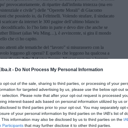
o' provocatoriamente, di ripartire dall'infinita tristezza (ma ero
 esistenziale e civile”) delle “Operette Morali” di Giacomo
ioni che possiedo io, da Feltrinelli. Volendo strafare, il sindacato
i scaricare da internet le 300 pagine dell’ultimo bilancio
decodificarlo. Io l’ho fatto in parte e devo dire che anche se
her Blisset (alias Wu Ming…), è avvincente, si gira il mondo
llo che ci ho capito.
ono attenti alle tematiche del “lavoro” si misurassero con la
volo leggono gli operai? E quello che leggono ha qualcosa a
é non di solo
Jobs Act
vive l'uomo. Magari provare a leggere
eme potrebbe un modo se non per tirarci fuori dalla crisi, almeno
ba.it -
Do Not Process My Personal Information
e con maggiore consapevolezza, a progettare qualcosa anche dal
ta palude. Certo, sempre che sia possibile!
to opt-out of the sale, sharing to third parties, or processing of your per
formation for targeted advertising by us, please use the below opt-out s
r selection. Please note that after your opt-out request is processed y
eing interest-based ads based on personal information utilized by us or
disclosed to third parties prior to your opt-out. You may separately opt-
losure of your personal information by third parties on the IAB’s list of
. This information may also be disclosed by us to third parties on the
IA
Participants
that may further disclose it to other third parties.