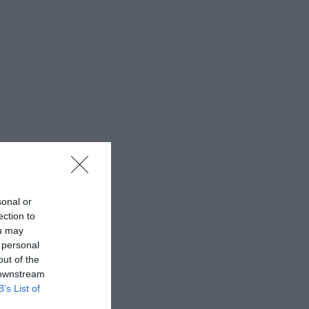
sonal or
ection to
ou may
 personal
out of the
 downstream
B’s List of