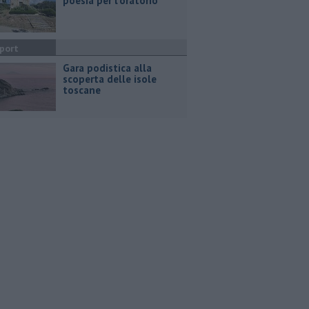
poesia per l'oratorio
port
Gara podistica alla
scoperta delle isole
toscane