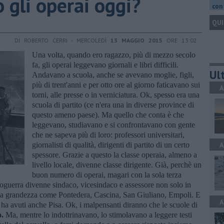
 gli operai oggi?
con 
QUI
DI ROBERTO CERRI - MERCOLEDÌ
13 MAGGIO 2015
ORE 13:02
Una volta, quando ero ragazzo, più di mezzo secolo
fa, gli operai leggevano giornali e libri difficili.
Ult
Andavano a scuola, anche se avevano moglie, figli,
più di trent'anni e per otto ore al giorno faticavano sui
A
torni, alle presse o in verniciatura. Ok, spesso era una
scuola di partito (ce n'era una in diverse province di
questo ameno paese). Ma quello che conta è che
leggevano, studiavano e si confrontavano con gente
che ne sapeva più di loro: professori universitari,
giornalisti di qualità, dirigenti di partito di un certo
A
spessore. Grazie a questo la classe operaia, almeno a
livello locale, divenne classe dirigente. Già, perchè un
buon numero di operai, magari con la sola terza
oguerra divenne sindaco, vicesindaco e assessore non solo in
dia grandezza come Pontedera, Cascina, San Giuliano, Empoli. E
A
e ha avuti anche Pisa. Ok, i malpensanti diranno che le scuole di
o.
Ma, mentre lo indottrinavano, lo stimolavano a leggere testi