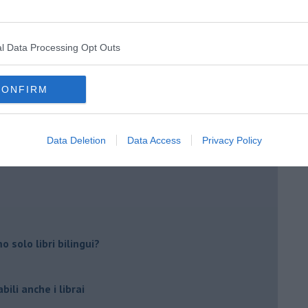
l Data Processing Opt Outs
CONFIRM
o Cerri
Data Deletion
Data Access
Privacy Policy
o!
 solo libri bilingui?
ili anche i librai