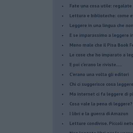
​Fate una cosa utile: regalate 
​Lettura e biblioteche: come 
Leggere in una lingua che non
​E se imparassimo a leggere i
​Meno male che il Pisa Book Fe
​Le cose che ho imparato a le
​E poi c'erano le riviste.....
​C'erano una volta gli editori
​Chi ci suggerisce cosa legger
​Ma internet ci fa leggere di 
​Cosa vale la pena di leggere?
I libri e la guerra di Amazon
​Letture condivise. Piccoli ne
​Non leggete libri per le vaca