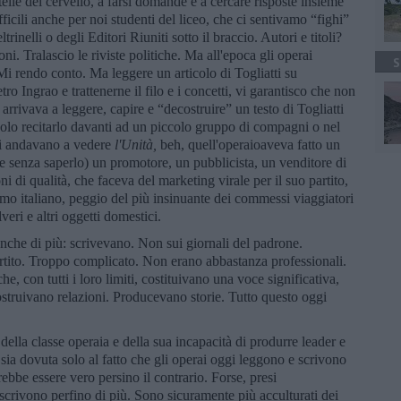
telle del cervello, a farsi domande e a cercare risposte insieme
ifficili anche per noi studenti del liceo, che ci sentivamo “fighi”
ltrinelli o degli Editori Riuniti sotto il braccio. Autori e titoli?
 Tralascio le riviste politiche. Ma all'epoca gli operai
S
i rendo conto. Ma leggere un articolo di Togliatti su
o Ingrao e trattenerne il filo e i concetti, vi garantisco che non
 arrivava a leggere, capire e “decostruire” un testo di Togliatti
solo recitarlo davanti ad un piccolo gruppo di compagni o nel
ti andavano a vedere
l'Unità,
beh, quell'operaioaveva fatto un
he senza saperlo) un promotore, un pubblicista, un venditore di
ni di qualità, che faceva del marketing virale per il suo partito,
o italiano, peggio del più insinuante dei commessi viaggiatori
veri e altri oggetti domestici.
anche di più: scrivevano. Non sui giornali del padrone.
tito. Troppo complicato. Non erano abbastanza professionali.
he, con tutti i loro limiti, costituivano una voce significativa,
truivano relazioni. Producevano storie. Tutto questo oggi
ella classe operaia e della sua incapacità di produrre leader e
e sia dovuta solo al fatto che gli operai oggi leggono e scrivono
ebbe essere vero persino il contrario. Forse, presi
scrivono perfino di più. Sono sicuramente più acculturati dei