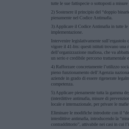
tutte le sue fattispecie o sottoposti a misure
2) Sostenere il principio del “doppio binar
pienamente nel Codice Antimafia.
3) Applicare il Codice Antimafia in tutte le
implementazione.
Intervenire legislativamente sull’ergastolo o
vigore il 41-bis: questi istituti trovano una
dell’organizzazione mafiosa, che va abbattu
un serio e credibile percorso trattamentale 
4) Rafforzare concretamente l’utilizzo socia
pieno funzionamento dell’Agenzia nazionale 
aziende in grado di essere rigenerate legalm
competenza.
5) Applicare pienamente tutta la gamma deg
(interdittive antimafia, misure di prevenzio
locale e internazionale, per privare le maf
Eliminare le modifiche introdotte con il “d
interdittive antimafia, introducendo la “mi
contraddittorio”, attivabile nei casi in cui 