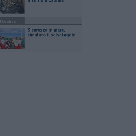
intorno a Capraia
ttualità
Sicurezza in mare,
simulato il salvataggio