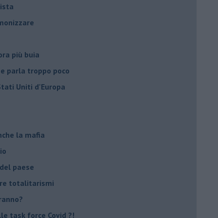
ista
emonizzare
ora più buia
 se parla troppo poco
Stati Uniti d'Europa
nche la mafia
io
 del paese
re totalitarismi
eranno?
e task force Covid ?!