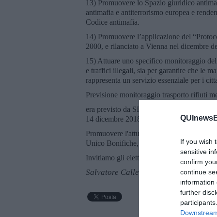
13) Promuovere lo Spazio giuridico antimaf
antimafia e antiterrorismo europea e rende
Codice antimafia.
14) Promuovere l’applicazione del “Protoco
2000, e rilanciato a Vienna nel dicembre d
15) Attuare uno specifico monitoraggio del 
e traffici illegali, sia per garantire che le
rappresenta un servizio essenziale per i citt
Previsione monitoraggio trasporto rifiuti 
era previsto da SISTRI (sistema di controllo 
QUInewsEl
14 dicembre 2018, n. 135).
Promuovere l'attuazione delle bonifiche amb
If you wish 
Unico Bonifiche, a garanzia di procedure tr
sensitive in
Invitiamo gli elettori a dare il loro voto a
confirm you
Salvatore Calleri
continue se
information 
further disc
participants
Downstream 