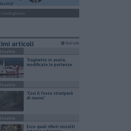
la città"
Condoglianze
imi articoli
Vedi tutti
ttualità
Traghetto in avaria,
modificate le partenze
ttualità
"Così il fosso strariperà
di nuovo"
ttualità
Ecco quali rifiuti raccolti