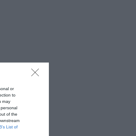
sonal or
ection to
ou may
 personal
out of the
 downstream
B’s List of