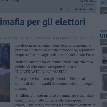
Vedi tutti
con 
gli articoli
del blog di Salvatore Calleri
QUI
afia per gli elettori
Ult
DI SALVATORE CALLERI - MARTEDÌ
06 SETTEMBRE 2022
ORE 07:00
A
Le elezioni parlamentari sono sempre un momento
prezioso e delicato della vita democratica, soprattutto
in questa fase travagliata della storia del nostro Paese.
Notiamo ancora una volta una debole capacità della
politica di affrontare con rigore il tema del
A
"CONTRASTO ALLA MAFIA".
Ecco perché invitiamo gli elettori a chiedere ai
candidati di tutti i partiti di assumere alcuni impegni
solenni:
1) Rifiutare il voto mafioso e denunciare e segnalare
A
qualunque contatto consapevole con esponenti
contigui alle mafie, con boss o condannati di mafia in