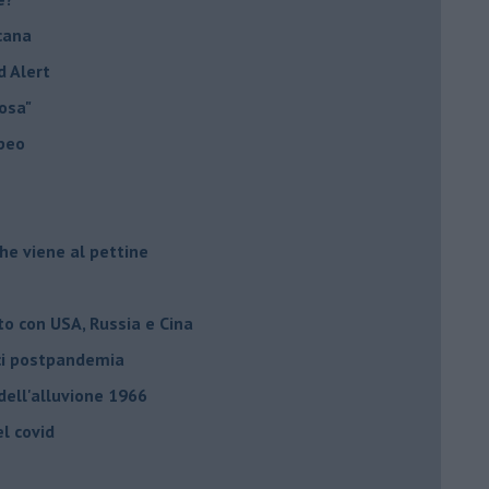
cana
d Alert
osa"
opeo
he viene al pettine
to con USA, Russia e Cina
ci postpandemia
dell'alluvione 1966
el covid