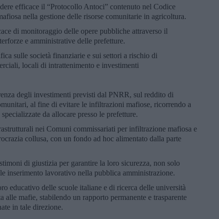
ndere efficace il “Protocollo Antoci” contenuto nel Codice
mafiosa nella gestione delle risorse comunitarie in agricoltura.
ace di monitoraggio delle opere pubbliche attraverso il
terforze e amministrative delle prefetture.
ca sulle società finanziarie e sui settori a rischio di
rciali, locali di intrattenimento e investimenti
enza degli investimenti previsti dal PNRR, sul reddito di
nitari, al fine di evitare le infiltrazioni mafiose, ricorrendo a
specializzate da allocare presso le prefetture.
frastrutturali nei Comuni commissariati per infiltrazione mafiosa e
ocrazia collusa, con un fondo ad hoc alimentato dalla parte
timoni di giustizia per garantire la loro sicurezza, non solo
eale inserimento lavorativo nella pubblica amministrazione.
o educativo delle scuole italiane e di ricerca delle università
tta alle mafie, stabilendo un rapporto permanente e trasparente
te in tale direzione.