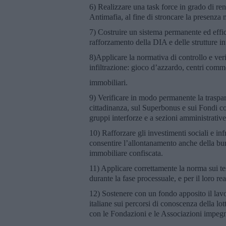
6) Realizzare una task force in grado di re
Antimafia, al fine di stroncare la presenza 
7) Costruire un sistema permanente ed effic
rafforzamento della DIA e delle strutture in
8)Applicare la normativa di controllo e verifi
infiltrazione: gioco d’azzardo, centri comme
immobiliari.
9) Verificare in modo permanente la traspar
cittadinanza, sul Superbonus e sui Fondi comu
gruppi interforze e a sezioni amministrative 
10) Rafforzare gli investimenti sociali e in
consentire l’allontanamento anche della bur
immobiliare confiscata.
11) Applicare correttamente la norma sui tes
durante la fase processuale, e per il loro r
12) Sostenere con un fondo apposito il lavor
italiane sui percorsi di conoscenza della lo
con le Fondazioni e le Associazioni impegna