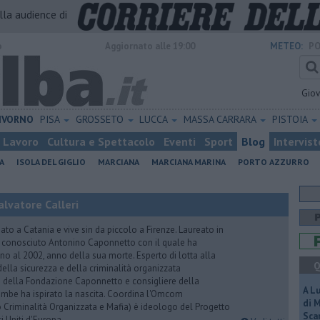
alla audience di
o
Aggiornato alle 19:00
METEO:
PO
Gio
IVORNO
PISA
GROSSETO
LUCCA
MASSA CARRARA
PISTOIA
Lavoro
Cultura e Spettacolo
Eventi
Sport
Blog
Intervist
A
ISOLA DEL GIGLIO
MARCIANA
MARCIANA MARINA
PORTO AZZURRO
lvatore Calleri
ato a Catania e vive sin da piccolo a Firenze. Laureato in
a conosciuto Antonino Caponnetto con il quale ha
no al 2002, anno della sua morte. Esperto di lotta alla
Q
ella sicurezza e della criminalità organizzata
e della Fondazione Caponnetto e consigliere della
A L
rambe ha ispirato la nascita. Coordina l'Omcom
di 
 Criminalità Organizzata e Mafia) è ideologo del Progetto
Scar
i Uniti d'Europa.