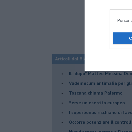
Persona
Articoli dal Blog “Legalità e non sol
Il “dopo” Matteo Messina De
Vademecum antimafia per gli 
Toscana chiama Palermo
Serve un esercito europeo
I superbonus rischiano di favo
Occorre potenziare il controll
​Nuovi scenari narcos a Firenz