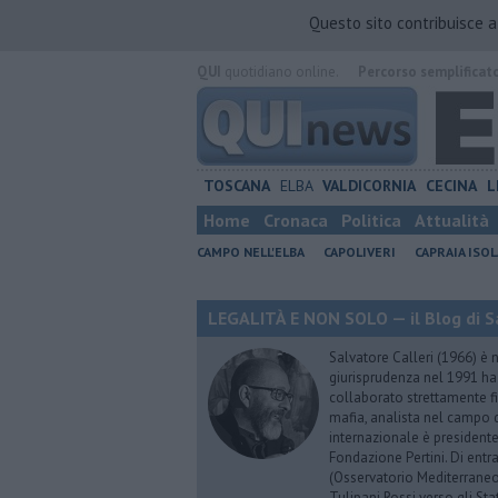
Questo sito contribuisce 
QUI
quotidiano online.
Percorso semplificat
TOSCANA
ELBA
VALDICORNIA
CECINA
L
Home
Cronaca
Politica
Attualità
CAMPO NELL'ELBA
CAPOLIVERI
CAPRAIA ISOL
LEGALITÀ E NON SOLO — il Blog di Sa
Salvatore Calleri (1966) è n
giurisprudenza nel 1991 h
collaborato strettamente fi
mafia, analista nel campo d
internazionale è president
Fondazione Pertini. Di ent
(Osservatorio Mediterraneo
Tulipani Rossi verso gli Stat