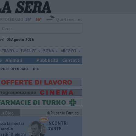
26°
33°
RTOFERRAIO
QuiNews.net
vedì
06 Agosto 2026
PRATO
FIRENZE
SIENA
AREZZO
e
Animali
Pubblicità
Contatti
PORTOFERRAIO
RIO
ui Blog
di Riccardo Ferrucci
INCONTRI
ucca la mostra
D'ARTE
Marcello
selli “Dialoghi