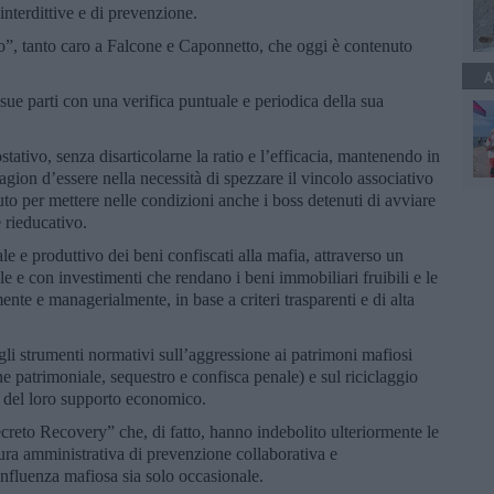
 interdittive e di prevenzione.
io”, tanto caro a Falcone e Caponnetto, che oggi è contenuto
A
 sue parti con una verifica puntuale e periodica della sua
stativo, senza disarticolarne la ratio e l’efficacia, mantenendo in
 ragion d’essere nella necessità di spezzare il vincolo associativo
to per mettere nelle condizioni anche i boss detenuti di avviare
e rieducativo.
le e produttivo dei beni confiscati alla mafia, attraverso un
e con investimenti che rendano i beni immobiliari fruibili e le
ente e managerialmente, in base a criteri trasparenti e di alta
li strumenti normativi sull’aggressione ai patrimoni mafiosi
ne patrimoniale, sequestro e confisca penale) e sul riciclaggio
ie del loro supporto economico.
ecreto Recovery” che, di fatto, hanno indebolito ulteriormente le
sura amministrativa di prevenzione collaborativa e
l’influenza mafiosa sia solo occasionale.