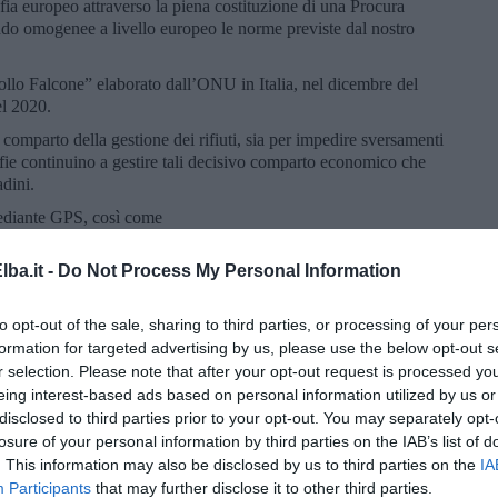
ia europeo attraverso la piena costituzione di una Procura
ndo omogenee a livello europeo le norme previste dal nostro
llo Falcone” elaborato dall’ONU in Italia, nel dicembre del
el 2020.
comparto della gestione dei rifiuti, sia per impedire sversamenti
 mafie continuino a gestire tali decisivo comparto economico che
adini.
mediante GPS, così come
della tracciabilità dei rifiuti, soppresso con l'articolo 6 del DL
ba.it -
Do Not Process My Personal Information
ientali, tramite l'impiego della task-force del Commissario
to opt-out of the sale, sharing to third parties, or processing of your per
asparenti e prevenzione delle infiltrazioni mafiose.
formation for targeted advertising by us, please use the below opt-out s
i candidati che sono sensibili ai 15 punti del vademecum.
r selection. Please note that after your opt-out request is processed y
eing interest-based ads based on personal information utilized by us or
disclosed to third parties prior to your opt-out. You may separately opt-
losure of your personal information by third parties on the IAB’s list of
. This information may also be disclosed by us to third parties on the
IA
Participants
that may further disclose it to other third parties.