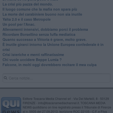
La crisi più pazza del mondo.
Il luogo comune che la mafia non spara più
La morte del carabiniere buono non sia inutile
Yalta 2.0 e il caso Metropole
​Un pool per l'Anac.
Allevamenti intensivi, dobbiamo porci il problema
Ricordare Borsellino senza fuffa mediatica
​Quanto successo a Vittoria è grave, molto grave.
​È inutile girarci intorno la Unione Europea confederale è in
crisi
Crisi isteriche e menti raffinatissime
Chi vuole uccidere Beppe Lumia ?
Falcone, in molti oggi dovrebbero recitare il mea culpa
Editore Toscana Media Channel srl - Via Dei Martelli, 8 - 50129
FIRENZE - info@toscanamediachannel.it. TOSCANA MEDIA
NEWS quotidiano on line registrato presso il Tribunale di Firenze
al n. 5935 del 27.09.2013. Iscrizione ROC 22105 - C.F. e P.Iva