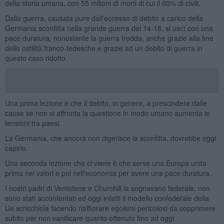
della storia umana, con 55 milioni di morti di cui il 60% di civili.
Dalla guerra, causata pure dall'eccesso di debito a carico della
Germania sconfitta nella grande guerra del 14-18, si uscì con una
pace duratura, nonostante la guerra fredda, anche grazie alla fine
delle ostilità franco-tedesche e grazie ad un debito di guerra in
questo caso ridotto.
Una prima lezione è che il debito, in genere, a prescindere dalle
cause se non si affronta la questione in modo umano aumenta le
tensioni tra paesi.
La Germania, che ancora non digerisce la sconfitta, dovrebbe oggi
capirlo.
Una seconda lezione che ci viene è che serve una Europa unita
prima nei valori e poi nell'economia per avere una pace duratura.
I nostri padri di Ventotene e Churchill la sognavano federale, non
sono stati accontentati ed oggi infatti il modello confederale della
Ue scricchiola facendo riaffiorare egoismi pericolosi da sopprimere
subito per non vanificare quanto ottenuto fino ad oggi.