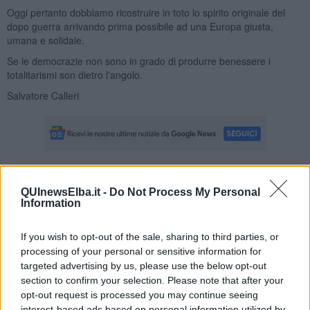
Oggi pertanto dobbiamo ricostruire in toto lo spirito originale del
dopo guerra arrivando prima possibile ad una Europa giusta,
umana e solidale.
Se le democrazie non sono in grado di produrre benessere i
totalitarismi son dietro l'angolo.
Salvatore Calleri
Se vuoi leggere le notizie principali dell'isola d'Elba iscriviti alla
QUInewsElba.it -
Do Not Process My Personal
Newsletter QUInews ELBA.
Arriva gratis tutti i giorni alle 7:00 del
Information
mattino direttamente nella tua casella di posta.
Basta cliccare
QUI
If you wish to opt-out of the sale, sharing to third parties, or
processing of your personal or sensitive information for
Se vuoi leggere le notizie principali della Toscana iscriviti alla
targeted advertising by us, please use the below opt-out
Newsletter QUInews - ToscanaMedia.
Arriva gratis tutti i giorni
section to confirm your selection. Please note that after your
alle 20:00 direttamente nella tua casella di posta.
opt-out request is processed you may continue seeing
interest-based ads based on personal information utilized by