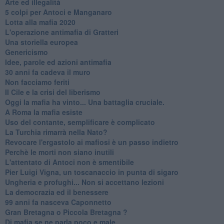
Arte ed illegalità
​5 colpi per Antoci e Manganaro
Lotta alla mafia 2020
L'operazione antimafia di Gratteri
Una storiella europea
Genericismo
Idee, parole ed azioni antimafia
30 anni fa cadeva il muro
Non facciamo feriti
Il Cile e la crisi del liberismo
Oggi la mafia ha vinto... Una battaglia cruciale.
A Roma la mafia esiste
Uso del contante, semplificare è complicato
La Turchia rimarrà nella Nato?
Revocare l'ergastolo ai mafiosi è un passo indietro
Perchè le morti non siano inutili
L'attentato di Antoci non è smentibile
Pier Luigi Vigna, un toscanaccio in punta di sigaro
Ungheria e profughi... Non si accettano lezioni
La democrazia ed il benessere
99 anni fa nasceva Caponnetto
Gran Bretagna o Piccola Bretagna ?
Di mafia se ne parla poco e male