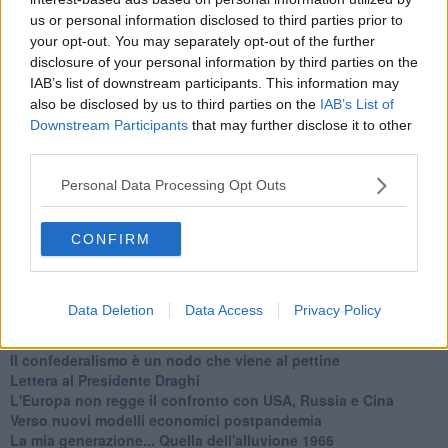
Basta cliccare
QUI
us or personal information disclosed to third parties prior to
Ti potrebbe interessare anche:
your opt-out. You may separately opt-out of the further
disclosure of your personal information by third parties on the
Articoli dal Blog “Legalità e non solo” di Salvatore Calleri
IAB’s list of downstream participants. This information may
Il “dopo” Matteo Messina Denaro
also be disclosed by us to third parties on the
IAB’s List of
Vademecum antimafia per gli elettori
Downstream Participants
that may further disclose it to other
Toscana chiama Palermo
third parties.
Serve un esercito europeo
I superbonus rischiano di favorire la mafia
Personal Data Processing Opt Outs
Occorre potenziare il controllo del territorio
​Nuovi scenari narcos a Firenze?
Alla 'ndrangheta piace la Toscana
CONFIRM
Siamo in una situazione di Red Alert
La "Dichiarazione di Vallombrosa"
La chimera dell'esercito europeo
Data Deletion
Data Access
Privacy Policy
Politicamente scorrevole
La festa dell'Europa
Il confederalismo è un nodo che viene al pettine
Lettera al Presidente Draghi
L'Europa non regge il confronto con USA, Russia e Cina
Verso nuovi modelli economici postpandemia
​La mia generazione... Quella dell'alluvione 1966