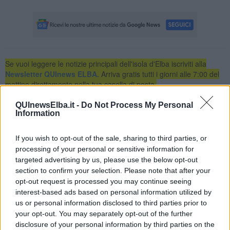
Se vuoi leggere le notizie principali dell'isola d'Elba iscriviti alla
Newsletter QUInews ELBA.
Arriva gratis tutti i giorni alle 7:00 del
mattino direttamente nella tua casella di posta.
Basta cliccare
QUI
QUInewsElba.it -
Do Not Process My Personal
Information
Se vuoi leggere le notizie principali della Toscana iscriviti alla
Newsletter QUInews - ToscanaMedia.
Arriva gratis tutti i giorni
If you wish to opt-out of the sale, sharing to third parties, or
alle 20:00 direttamente nella tua casella di posta.
processing of your personal or sensitive information for
Basta cliccare
QUI
targeted advertising by us, please use the below opt-out
Ti potrebbe interessare anche:
section to confirm your selection. Please note that after your
opt-out request is processed you may continue seeing
Articoli dal Blog “Legalità e non solo” di Salvatore Calleri
interest-based ads based on personal information utilized by
us or personal information disclosed to third parties prior to
Il “dopo” Matteo Messina Denaro
your opt-out. You may separately opt-out of the further
Vademecum antimafia per gli elettori
disclosure of your personal information by third parties on the
Toscana chiama Palermo