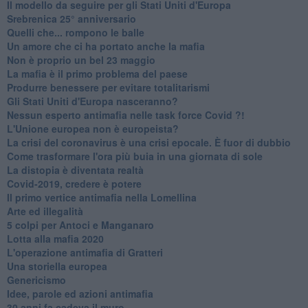
Il modello da seguire per gli Stati Uniti d'Europa
Srebrenica 25° anniversario
Quelli che... rompono le balle
Un amore che ci ha portato anche la mafia
Non è proprio un bel 23 maggio
La mafia è il primo problema del paese
Produrre benessere per evitare totalitarismi
Gli Stati Uniti d'Europa nasceranno?
Nessun esperto antimafia nelle task force Covid ?!
L'Unione europea non è europeista?
La crisi del coronavirus è una crisi epocale. È fuor di dubbio
Come trasformare l'ora più buia in una giornata di sole
​La distopia è diventata realtà
Covid-2019, credere è potere
Il primo vertice antimafia nella Lomellina
Arte ed illegalità
​5 colpi per Antoci e Manganaro
Lotta alla mafia 2020
L'operazione antimafia di Gratteri
Una storiella europea
Genericismo
Idee, parole ed azioni antimafia
30 anni fa cadeva il muro