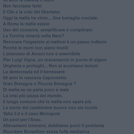
Non facciamo feriti
Il Cile e la crisi del liberismo
Oggi la mafia ha vinto... Una battaglia cruciale.
A Roma la mafia esiste
Uso del contante, semplificare è complicato
La Turchia rimarrà nella Nato?
Revocare l'ergastolo ai mafiosi è un passo indietro
Perchè le morti non siano inutili
L'attentato di Antoci non è smentibile
Pier Luigi Vigna, un toscanaccio in punta di sigaro
Ungheria e profughi... Non si accettano lezioni
La democrazia ed il benessere
99 anni fa nasceva Caponnetto
Gran Bretagna o Piccola Bretagna ?
Di mafia se ne parla poco e male
La crisi più pazza del mondo.
Il luogo comune che la mafia non spara più
La morte del carabiniere buono non sia inutile
Yalta 2.0 e il caso Metropole
​Un pool per l'Anac.
Allevamenti intensivi, dobbiamo porci il problema
Ricordare Borsellino senza fuffa mediatica