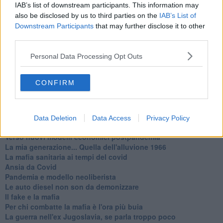
IAB’s list of downstream participants. This information may
Serve un esercito europeo
also be disclosed by us to third parties on the
IAB’s List of
I superbonus rischiano di favorire la mafia
Downstream Participants
that may further disclose it to other
Occorre potenziare il controllo del territorio
​Nuovi scenari narcos a Firenze?
third parties.
Alla 'ndrangheta piace la Toscana
Personal Data Processing Opt Outs
Siamo in una situazione di Red Alert
La "Dichiarazione di Vallombrosa"
La chimera dell'esercito europeo
CONFIRM
Politicamente scorrevole
La festa dell'Europa
Il confederalismo è un nodo che viene al pettine
Lettera al Presidente Draghi
Data Deletion
Data Access
Privacy Policy
L'Europa non regge il confronto con USA, Russia e Cina
Verso nuovi modelli economici postpandemia
​La mia generazione... Quella dell'alluvione 1966
​La mafia sanitaria ai tempi del covid
Ansia da Covid
Pandemia e modello neoliberista
Le auto diesel non son da demonizzare
​Il fake e la mafia
Per chi combatte la mafia è l'ora più buia
La guerra nell'ex Jugoslavia, se parla troppo poco