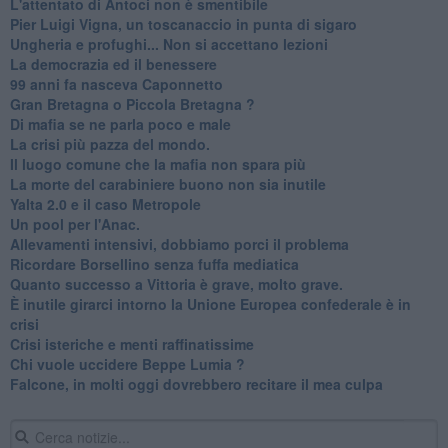
L'attentato di Antoci non è smentibile
Pier Luigi Vigna, un toscanaccio in punta di sigaro
Ungheria e profughi... Non si accettano lezioni
La democrazia ed il benessere
99 anni fa nasceva Caponnetto
Gran Bretagna o Piccola Bretagna ?
Di mafia se ne parla poco e male
La crisi più pazza del mondo.
Il luogo comune che la mafia non spara più
La morte del carabiniere buono non sia inutile
Yalta 2.0 e il caso Metropole
​Un pool per l'Anac.
Allevamenti intensivi, dobbiamo porci il problema
Ricordare Borsellino senza fuffa mediatica
​Quanto successo a Vittoria è grave, molto grave.
​È inutile girarci intorno la Unione Europea confederale è in
crisi
Crisi isteriche e menti raffinatissime
Chi vuole uccidere Beppe Lumia ?
Falcone, in molti oggi dovrebbero recitare il mea culpa