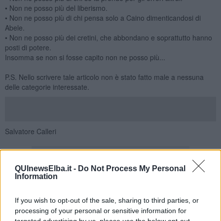
• Non ne posso più del liberismo.
• Non ne posso più di chi pensa solo a Caino dimenticandosi di
Abele.
• Non ne posso più dei cretini, che abbondano e soprattutto hanno
posti di potere.
Insomma se non si fosse capito non ne posso più...
P.S. Nello scrivere tale articolo non è stato fatto male a nessuna
delle categorie interessate.
Salvatore Calleri
QUInewsElba.it -
Do Not Process My Personal
Information
Se vuoi leggere le notizie principali dell'isola d'Elba iscriviti alla
If you wish to opt-out of the sale, sharing to third parties, or
Newsletter QUInews ELBA.
Arriva gratis tutti i giorni alle 7:00 del
processing of your personal or sensitive information for
mattino direttamente nella tua casella di posta.
targeted advertising by us, please use the below opt-out