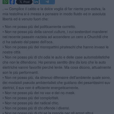
. —
Complice il caldo e la dolce voglia di far niente pre-estiva, la
mia testolina si è messa a pensare in modo fluido ed in assoluta
libertà ed è venuto fuori che:
• Non ne posso più del politicamente corretto.
• Non ne posso più della cancel culture, i cui sostenitori manderei
nel recente passato nazista ad accendere un cero a Churchill che
ci ha salvato dal passo dell'oca.
• Non ne posso più dei monopattini pirateschi che hanno invaso le
nostre città.
• Non ne posso più di chi odia le auto e delle case automobilistiche
che non le difendono. Ho persino sentito dire da loro che le auto
elettriche vanno favorite perché lente. Ma cosa dicono, attualmente
son le più performanti.
• Non ne posso più, da strenuo difensore dell'ambiente quale sono,
dei modaioli pseudo ambientalisti che guidano dei pesantissimi suv
elettrici, il suv non è efficiente energeticamente.
• Non ne posso più dei no vax e dei no mask.
• Non ne posso più dei complottisti.
• Non ne posso più dei radical chic.
• Non ne posso più di chi offende i diversi.
• Non ne posso più di chi se la prende per gli errori altrui.