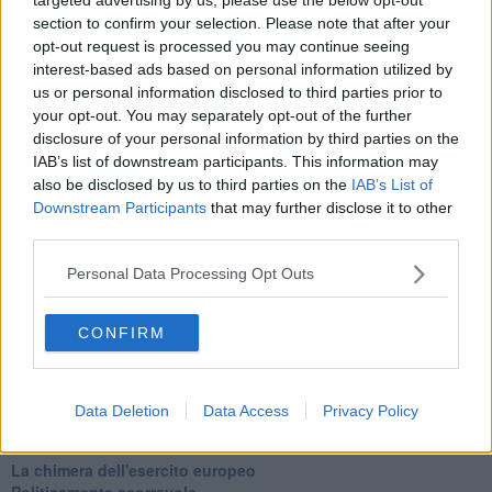
Basta cliccare
QUI
section to confirm your selection. Please note that after your
opt-out request is processed you may continue seeing
Se vuoi leggere le notizie principali della Toscana iscriviti alla
interest-based ads based on personal information utilized by
Newsletter QUInews - ToscanaMedia.
Arriva gratis tutti i giorni
us or personal information disclosed to third parties prior to
alle 20:00 direttamente nella tua casella di posta.
your opt-out. You may separately opt-out of the further
disclosure of your personal information by third parties on the
Basta cliccare
QUI
IAB’s list of downstream participants. This information may
Ti potrebbe interessare anche:
also be disclosed by us to third parties on the
IAB’s List of
Downstream Participants
that may further disclose it to other
Articoli dal Blog “Legalità e non solo” di Salvatore Calleri
third parties.
Il “dopo” Matteo Messina Denaro
Vademecum antimafia per gli elettori
Personal Data Processing Opt Outs
Toscana chiama Palermo
Serve un esercito europeo
CONFIRM
I superbonus rischiano di favorire la mafia
Occorre potenziare il controllo del territorio
​Nuovi scenari narcos a Firenze?
Alla 'ndrangheta piace la Toscana
Data Deletion
Data Access
Privacy Policy
Siamo in una situazione di Red Alert
La "Dichiarazione di Vallombrosa"
La chimera dell'esercito europeo
Politicamente scorrevole