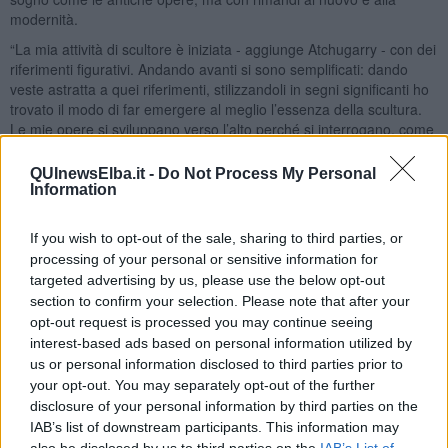
modernità.
“La mia attività di scultore è iniziata - aggiunge Atchugarry - con dei
riferimenti figurativi. Andando avanti si sono semplificati: dando
veste astratta a quei riferimenti, stilizzandoli in segni significanti ho
trovato il modo di far emergere al meglio l’essenza della scultura.
Le mie opere si sviluppano verso l’alto perché si interrogano, come
me, sul futuro, sullo spazio, sul tempo in cui si trovano ad esistere”.
QUInewsElba.it -
Do Not Process My Personal
A volte sembra di vedere un monolite misterioso, come quello
Information
raccontato da Kubrick, che racchiude un segreto che solo lo
sguardo dell’arte può svelare. Si descrive il senso di provvisorietà e
fragilità di un’epoca, dove anche il materiale più duraturo, come la
If you wish to opt-out of the sale, sharing to third parties, or
pietra, sembra essere sul punto di dissolversi : perdere la sua forza
processing of your personal or sensitive information for
primitiva e tornare a confondersi con il paesaggio e la natura.
targeted advertising by us, please use the below opt-out
section to confirm your selection. Please note that after your
Riccardo Ferrucci
opt-out request is processed you may continue seeing
interest-based ads based on personal information utilized by
us or personal information disclosed to third parties prior to
your opt-out. You may separately opt-out of the further
disclosure of your personal information by third parties on the
IAB’s list of downstream participants. This information may
Se vuoi leggere le notizie principali dell'isola d'Elba iscriviti alla