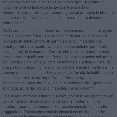
sono segni misteriosi e conservano i loro segreti, in dicano un
luogo pieno di verità nascoste. Le opere possiedono
l’indeterminatezza dei sogni, appartengono ad un regno in bilico tra
sogno e realtà, tra slancio verso il futuro e recupero di memoria e
radici antiche.
Così ricorda la sua scoperta del marmo come materiale privilegiato
per il suo lavoro: “Era il 1979 ed ebbi modo per la prima volta di
lavorarlo, fu subito amore. Il marmo è sicuro il materiale che
prediligo, nelle sue quattro varianti che amo definire ‘pennellate
della natura’: lo statuario di Carrara, che è bianco, il marmo rosa,
quello grigio e quello nero del Belgio. Ho lavorato anche col bronzo,
con l’acciaio e col legno. Di fatto tra materiale e artista si instaura
una sorta di dialogo: non è solo l’artista che sceglie il ma-teriale ma
viceversa, è anche il materiale che sceglie l’artista, lo indirizza, con
la sua bellezza e le sue imperfezioni. Come insegnava
Michelangelo, l’idea che mi guida nello scolpire è che l’opera vada
solo fatta uscire dal blocco di materiale che ho davanti”.
La sua arte interroga il futuro e, a volte, colora le sue opere con un
colore intenso che provoca una vibrazione moderna in una
struttura classica. La mostra di Pietrasanta dimostra la maturità
raggiunta dall’artista che evoca la dimensione del tempo e del
sogno come le antiche opere, ma con rimandi al nuovo e alla