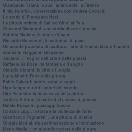
Giampaolo Talani, la sua "anima sola" a Firenze
Il mio Kubrick: conversazione con Andrea Gnocchi
Le storie di Francesco Nesi
​La pittura onirica di Galileo Chini al Palp
​Giovanni Maranghi: una storia di arte e poesia
Sabrina Marianelli: storie africane
​Riccardo Benvenuti, le cattedrali di pace
​Un mondo popolato di sculture, l’arte di Franco Mauro Franchi
​Scarselli: viaggio in Giappone
​Ascanio : il sogno dell’arte e della poesia
Raffaele De Rosa : la fantasia e il sogno
​Claudio Cionini: le città e l’utopia
Luca Alinari: l’arte della pittura
​Fabio Calvetti: storie, segni e sogni
Ugo Nespolo: tutti i colori del mondo
​Ciro Palumbo: la rinascenza della pittura
​Addio a Vittorio Taviani ed al cinema di poesia
​Natale Rosselli : paesaggi toscani
​Corrado Lippi: la forza e la violenza dell’arte
Gianfranco Tognarelli : una pittura di ricerca
Giorgia Madiai: tra sperimentazione e innovazione
Mario Madiai : un autentico poeta della pittura