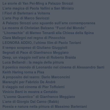
​Le storie di Yan Pei-Ming a Palazzo Strozzi
​L’arte magica di Paola Vallini a San Miniato
​I Fiori di Barlettani a Volterra
​L’arte Pop di Marco Saviozzi
​A Palazzo Strozzi uno sguardo sull’arte contemporanea
La mostra di Christian Balzano “Fuori dal Mondo”
​“Litomachie” di Matteo Tenardi alla Chiesa della Spina
​Clara Mallegni nel regno di Pinocchio
​LEONORA ADDIO, l’ultimo film di Paolo Taviani
Il tempo sospeso di Giuliano Giuggioli
Segnali di Pace di Gianfranco Meggiato
​Deep, un viaggio nell’arte di Roberto Braida
​Luca Bellandi : la magia della pittura
​Il poetico mondo di Leonardo nel cinema di Alessandro Sarti
​Keith Haring torna a Pisa
​A proposito del teatro: Dario Marconcini
Maranghi per Fabrizio De Andrè
​Il viaggio nel cinema di Pier Toffoletti
Vinicio Berti in mostra a Certaldo
“L’uomo Quantico” di Gianfranco Meggiato
​L’arte di Giorgio Dal Canto (Babb)
Poesia e natura nella pittura di Massimo Barlettani