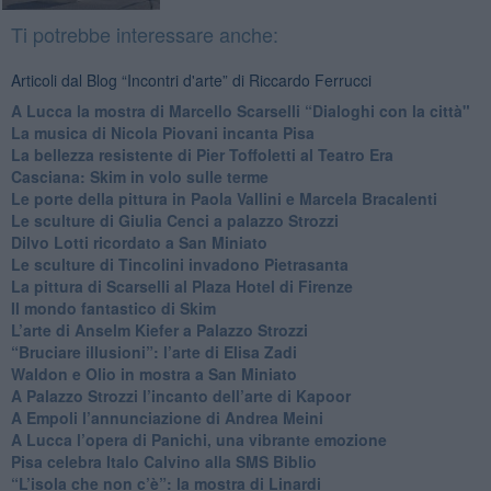
Ti potrebbe interessare anche:
Articoli dal Blog “Incontri d'arte” di Riccardo Ferrucci
A Lucca la mostra di Marcello Scarselli “Dialoghi con la città"
​La musica di Nicola Piovani incanta Pisa
​La bellezza resistente di Pier Toffoletti al Teatro Era
​Casciana: Skim in volo sulle terme
​Le porte della pittura in Paola Vallini e Marcela Bracalenti
​Le sculture di Giulia Cenci a palazzo Strozzi
​Dilvo Lotti ricordato a San Miniato
​Le sculture di Tincolini invadono Pietrasanta
La pittura di Scarselli al Plaza Hotel di Firenze
​Il mondo fantastico di Skim
​L’arte di Anselm Kiefer a Palazzo Strozzi
​“Bruciare illusioni”: l’arte di Elisa Zadi
​Waldon e Olio in mostra a San Miniato
​A Palazzo Strozzi l’incanto dell’arte di Kapoor
​A Empoli l’annunciazione di Andrea Meini
A Lucca l’opera di Panichi, una vibrante emozione
Pisa celebra Italo Calvino alla SMS Biblio
“L’isola che non c’è”: la mostra di Linardi