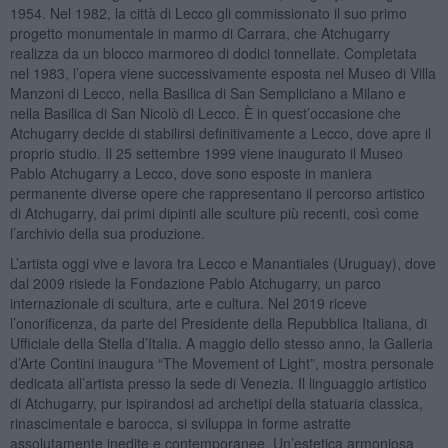
1954. Nel 1982, la città di Lecco gli commissionato il suo primo
progetto monumentale in marmo di Carrara, che Atchugarry
realizza da un blocco marmoreo di dodici tonnellate. Completata
nel 1983, l’opera viene successivamente esposta nel Museo di Villa
Manzoni di Lecco, nella Basilica di San Sempliciano a Milano e
nella Basilica di San Nicolò di Lecco. È in quest’occasione che
Atchugarry decide di stabilirsi definitivamente a Lecco, dove apre il
proprio studio. Il 25 settembre 1999 viene inaugurato il Museo
Pablo Atchugarry a Lecco, dove sono esposte in maniera
permanente diverse opere che rappresentano il percorso artistico
di Atchugarry, dai primi dipinti alle sculture più recenti, così come
l’archivio della sua produzione.
L’artista oggi vive e lavora tra Lecco e Manantiales (Uruguay), dove
dal 2009 risiede la Fondazione Pablo Atchugarry, un parco
internazionale di scultura, arte e cultura. Nel 2019 riceve
l’onorificenza, da parte del Presidente della Repubblica Italiana, di
Ufficiale della Stella d’Italia. A maggio dello stesso anno, la Galleria
d’Arte Contini inaugura “The Movement of Light”, mostra personale
dedicata all’artista presso la sede di Venezia. Il linguaggio artistico
di Atchugarry, pur ispirandosi ad archetipi della statuaria classica,
rinascimentale e barocca, si sviluppa in forme astratte
assolutamente inedite e contemporanee. Un’estetica armoniosa