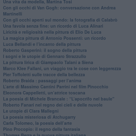
Una vita da modella, Martina Tosi
​Con gli occhi di Van Gogh: conversazione con Andrea
Martinelli
​Con gli occhi aperti sul mondo: la fotografia di Calabrò
Una favola senza fine: un ricordo di Luca Alinari
Liricità e religiosità nella pittura di Elio De Luca
La magica pittura di Antonio Possenti: un ricordo
Luca Bellandi e l’incanto della pittura
​Roberto Gasperini: il sogno della pittura
I sogni e le utopie di Gennaro Strazzullo
La pittura lirica di Giampaolo Talani a Siena
​Marco Klee Fallani, un viaggio tra le cose con leggerezza
​Pier Toffoletti sulle tracce della bellezza
​Roberto Braida : passaggi per l’anima
​L’arte di Massimo Cantini Parrini nel film Pinocchio
Eleonora Cappelletti, un’attrice toscana
​La poesia di Michele Brancale : “L’apocrifo nel baule"
Roberto Fanari nel regno dei cieli e delle nuvole
Le utopie di Clara Mallegni
​La poesia misteriosa di Atchugarry
Carla Tolomeo, la poesia dell’arte
Pino Procopio: il regno della fantasia
Thomas Berra e la nuova pittura italiana