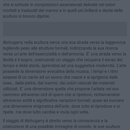
che si schiude in composizioni ascensionali delicate nei colori
morbidi e traslucidi del marmo e in quelli più brillanti e decisi delle
sculture in bronzo dipinte.
Atchugarry nella scultura cerca una sua strada verso la leggerezza
togliendo peso alle strutture formali, indirizzando la sua ricerca
verso un’arte dell’essenzialità e dell’armonia. E’ una strada verso la
lievità e il sogno, costruendo un viaggio che recupera il senso del
tempo e della storia, aprendosi ad una suggestiva modernità. L’arte
possiede la dimensione evocativa della musica, i tempi e i ritmi
sospesi di un canto ed un suono che nasce e si sprigiona dalle
cose,, dalla pietra, dal marmo, dai colori naturali dei materiali
utilizzati. E’ una dimensione quella che propone l’artista nel suo
cammino attraverso cicli di opere che si ripetono, richiamandosi
attraverso sottili e significative variazioni formali; quasi ad evocare
una dimensione enigmatica dell’arte, dove tutto si riproduce e si
ripete, ma dove tutto cambia e muta ogni volta.
Il viaggio di Atchugarry è diretto verso la conoscenza e la
costruzione di una possibile immagine di mondo, le sue sculture