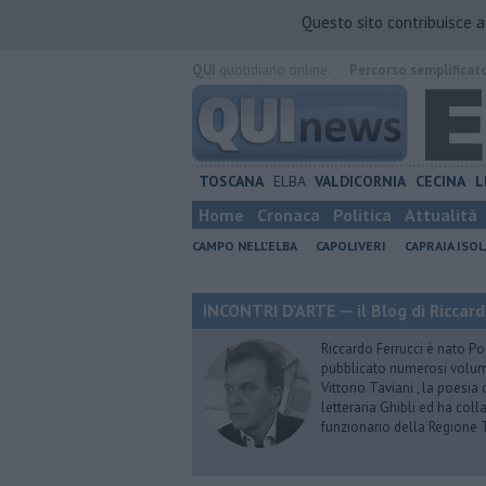
Questo sito contribuisce 
QUI
quotidiano online.
Percorso semplificat
TOSCANA
ELBA
VALDICORNIA
CECINA
L
Home
Cronaca
Politica
Attualità
CAMPO NELL'ELBA
CAPOLIVERI
CAPRAIA ISOL
INCONTRI D'ARTE — il Blog di Riccard
Riccardo Ferrucci è nato Pon
pubblicato numerosi volumi 
Vittorio Taviani , la poesia
letteraria Ghibli ed ha col
funzionario della Regione 