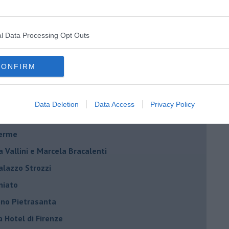
l Data Processing Opt Outs
Riccardo Ferrucci
CONFIRM
Scarselli “Dialoghi con la città"
ncanta Pisa
Data Deletion
Data Access
Privacy Policy
r Toffoletti al Teatro Era
terme
la Vallini e Marcela Bracalenti
palazzo Strozzi
iniato
dono Pietrasanta
a Hotel di Firenze