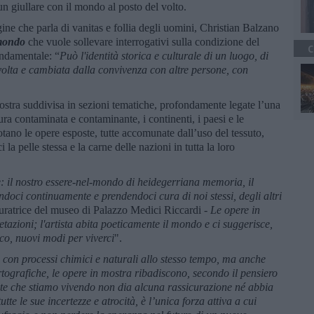
un giullare con il mondo al posto del volto.
ine che parla di vanitas e follia degli uomini, Christian Balzano
mondo
che vuole sollevare interrogativi sulla condizione del
C
ondamentale: “
Può l'identità storica e culturale di un luogo, di
lta e cambiata dalla convivenza con altre persone, con
ostra suddivisa in sezioni tematiche, profondamente legate l’una
atura contaminata e contaminante, i continenti, i paesi e le
uotano le opere esposte, tutte accomunate dall’uso del tessuto,
la pelle stessa e la carne delle nazioni in tutta la loro
e: il nostro essere-nel-mondo di heidegerriana memoria, il
andoci continuamente e prendendoci cura di noi stessi, degli altri
curatrice del museo di Palazzo Medici Riccardi -
Le opere in
etazioni; l'artista abita poeticamente il mondo e ci suggerisce,
ico, nuovi modi per viverci
".
e con processi chimici e naturali allo stesso tempo, ma anche
rtografiche, le opere in mostra ribadiscono, secondo il pensiero
nte che stiamo vivendo non dia alcuna rassicurazione né abbia
utte le sue incertezze e atrocità, è l’unica forza attiva a cui