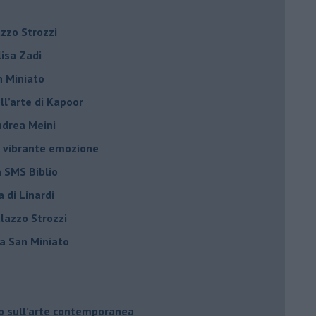
azzo Strozzi
Elisa Zadi
n Miniato
ell’arte di Kapoor
Andrea Meini
na vibrante emozione
a SMS Biblio
a di Linardi
alazzo Strozzi
i a San Miniato
do sull’arte contemporanea