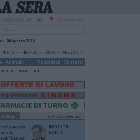
25°
36°
RTOFERRAIO
QuiNews.net
vedì
06 Agosto 2026
PRATO
FIRENZE
SIENA
AREZZO
e
Animali
Pubblicità
Contatti
PORTOFERRAIO
RIO
ui Blog
di Riccardo Ferrucci
INCONTRI
ucca la mostra
D'ARTE
Marcello
selli “Dialoghi