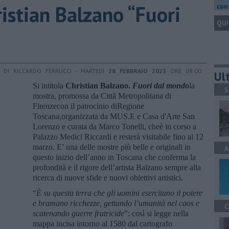
istian Balzano “Fuori
con 
QUI
DI RICCARDO FERRUCCI - MARTEDÌ
28 FEBBRAIO 2023
ORE 09:00
Ult
Si intitola
Christian Balzano.
Fuori dal mondo
la
S
mostra, promossa da Città Metropolitana di
Firenzecon il patrocinio diRegione
Toscana,organizzata da MUS.E e Casa d'Arte San
Lorenzo e curata da Marco Tonelli, cheè in corso a
Palazzo Medici Riccardi e resterà visitabile fino al 12
marzo. E’ una delle mostre più belle e originali in
A
questo inizio dell’anno in Toscana che conferma la
profondità e il rigore dell’artista Balzano sempre alla
ricerca di nuove sfide e nuovi obiettivi artistici.
“
È su questa terra che gli uomini esercitano il potere
e bramano ricchezze, gettando l’umanità nel caos e
C
scatenando guerre fratricide
”: così si legge nella
mappa incisa intorno al 1580 dal cartografo