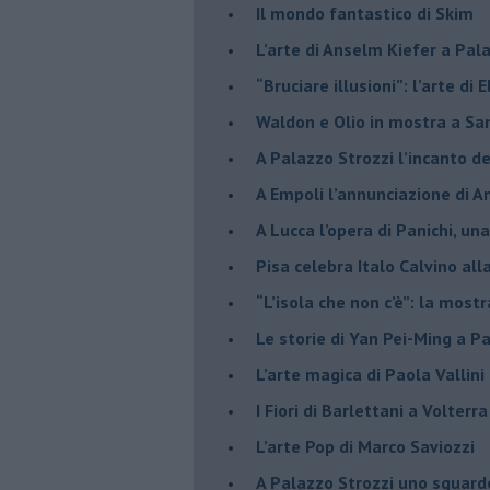
​Il mondo fantastico di Skim
​L’arte di Anselm Kiefer a Pal
​“Bruciare illusioni”: l’arte di 
​Waldon e Olio in mostra a Sa
​A Palazzo Strozzi l’incanto d
​A Empoli l’annunciazione di 
A Lucca l’opera di Panichi, u
Pisa celebra Italo Calvino all
“L’isola che non c’è”: la mostr
​Le storie di Yan Pei-Ming a P
​L’arte magica di Paola Vallin
​I Fiori di Barlettani a Volterra
​L’arte Pop di Marco Saviozzi
​A Palazzo Strozzi uno sguar