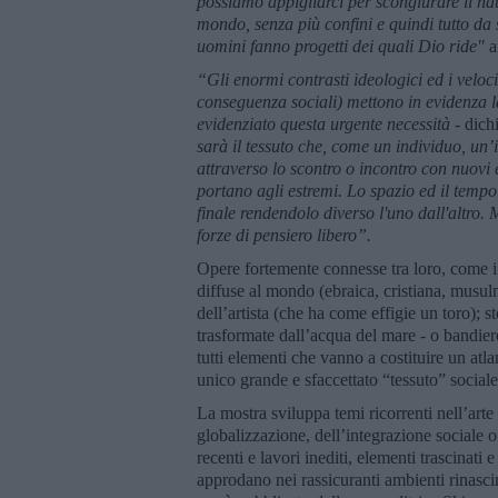
possiamo appigliarci per scongiurare il na
mondo, senza più confini e quindi tutto da
uomini fanno progetti dei quali Dio ride"
a
“Gli enormi contrasti ideologici ed i veloci 
conseguenza sociali) mettono in evidenza l
evidenziato questa urgente necessità -
dich
sarà il tessuto che, come un individuo, un’
attraverso lo scontro o incontro con nuovi 
portano agli estremi. Lo spazio ed il tempo
finale rendendolo diverso l'uno dall'altro.
forze di pensiero libero”.
Opere fortemente connesse tra loro, come i 
diffuse al mondo (ebraica, cristiana, musul
dell’artista (che ha come effigie un toro); 
trasformate dall’acqua del mare - o bandiere 
tutti elementi che vanno a costituire un atl
unico grande e sfaccettato “tessuto” sociale 
La mostra sviluppa temi ricorrenti nell’arte
globalizzazione, dell’integrazione sociale 
recenti e lavori inediti, elementi trascinat
approdano nei rassicuranti ambienti rinasci