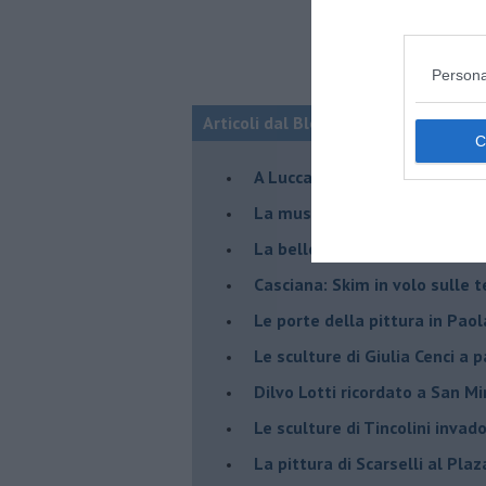
Persona
Articoli dal Blog “Incontri d'arte” di 
A Lucca la mostra di Marcello 
​La musica di Nicola Piovani i
​La bellezza resistente di Pie
​Casciana: Skim in volo sulle 
​Le porte della pittura in Pao
​Le sculture di Giulia Cenci a 
​Dilvo Lotti ricordato a San M
​Le sculture di Tincolini inva
La pittura di Scarselli al Plaz