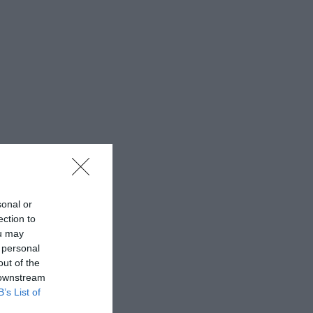
sonal or
ection to
ou may
 personal
out of the
 downstream
B’s List of