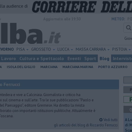
alla audience di
o
Aggiornato alle 19:30
METEO:
PO
Gio
IVORNO
PISA
GROSSETO
LUCCA
MASSA CARRARA
PISTOIA
Lavoro
Cultura e Spettacolo
Eventi
Sport
Blog
Intervist
A
ISOLA DEL GIGLIO
MARCIANA
MARCIANA MARINA
PORTO AZZURRO
o Ferrucci
tedera e vive a Calcinaia. Giornalista e critico ha
sul cinema e sull’arte. Tra le sue pubblicazioni “Paolo e
 del Paesaggio”, editore Gremese. Ha diretto la rivista
Q
laborato con importanti istituzioni pubbliche. Attualmente è
Toscana.
Vedi tutti
A L
gli articoli del blog di Riccardo Ferrucci
di 
Scar