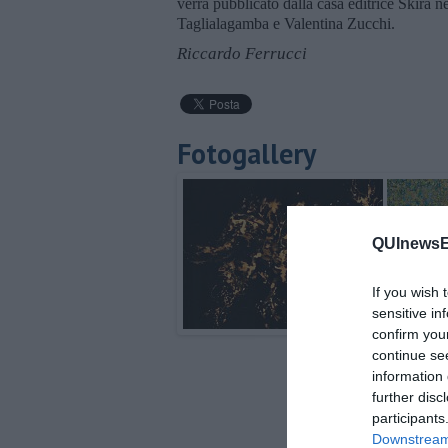
verrà pubblicato dalla casa editrice Skira n
Taglialagamba e Valentina Zucchi.
Riccardo Ferrucci
Fotogallery
QUInewsEl
If you wish 
sensitive in
confirm you
continue se
information 
further disc
participants
Downstream 