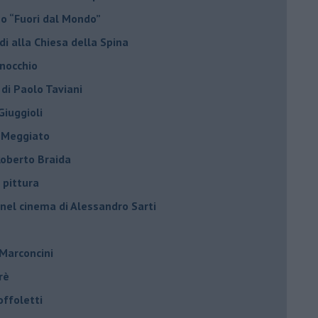
no “Fuori dal Mondo”
di alla Chiesa della Spina
inocchio
 di Paolo Taviani
Giuggioli
o Meggiato
 Roberto Braida
 pittura
 nel cinema di Alessandro Sarti
 Marconcini
rè
offoletti