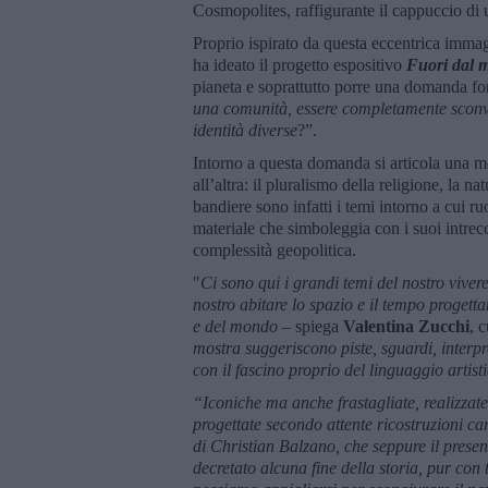
Cosmopolites, raffigurante il cappuccio di 
Proprio ispirato da questa eccentrica immag
ha ideato il progetto espositivo
Fuori dal 
pianeta e soprattutto porre una domanda f
una comunità, essere completamente sconvo
identità diverse
?”.
Intorno a questa domanda si articola una m
all’altra: il pluralismo della religione, la n
bandiere sono infatti i temi intorno a cui r
materiale che simboleggia con i suoi intrecci 
complessità geopolitica.
"
Ci sono qui i grandi temi del nostro viver
nostro abitare lo spazio e il tempo progett
e del mondo
– spiega
Valentina Zucchi
, 
mostra suggeriscono piste, sguardi, interpr
con il fascino proprio del linguaggio artist
“Iconiche ma anche frastagliate, realizzat
progettate secondo attente ricostruzioni ca
di Christian Balzano, che seppure il prese
decretato alcuna fine della storia, pur con t