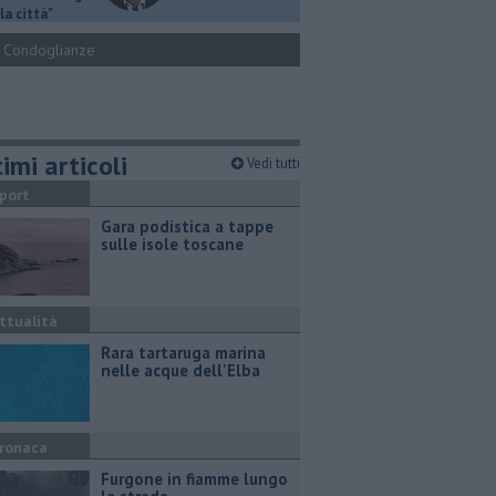
la città"
Condoglianze
imi articoli
Vedi tutti
port
Gara podistica a tappe
sulle isole toscane
ttualità
Rara tartaruga marina
nelle acque dell'Elba
ronaca
Furgone in fiamme lungo