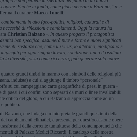
ufragio e non perdere la speranza nel futuro di un nuovo
 scoprire. Perché in fondo, come piace pensare a Balzano, “re e
fferma il curatore
Marco Tonelli
.
cambiamenti in atto (geo-politici, religiosi, culturali e di
a necessità di riflessioni e cambiamenti. Oggi la natura ha
iara
Christian Balzano
-. In questo progetto il protagonista
identità ben specifica, assumerà nuove forme e nuovi significati
elementi, sostanze che, come un virus, lo alterano, modificano e
 impiegati per ogni singolo lavoro, condizioneranno il risultato
 Ma la diversità, vista come ricchezza, può generare solo nuove
quattro grandi timbri in marmo con i simboli delle religioni più
mana, induista) a cui si aggiunge il timbro “personale”
stoffe su cui campeggiano carte geografiche di paesi in guerra -
di paesi i cui confini sono separati da muri o linee invalicabili:
ante critico del globo, a cui Balzano si approccia come ad un
e politico.
 di Balzano, che indaga e reinterpreta le grandi questioni della
o dei cambiamenti climatici, e presenta per quest’occasione opere
i e trasformati dalla corrente tumultuosa della contemporaneità che
mentali di Palazzo Medici Riccardi. Il catalogo della mostra