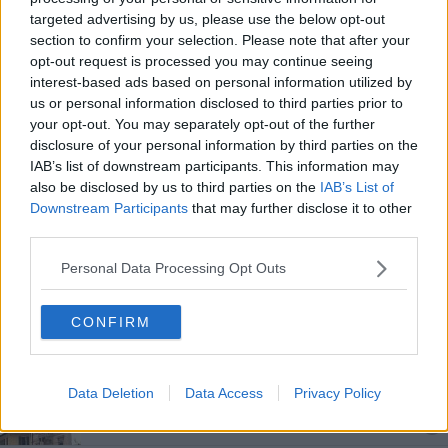
Anci Toscana riparte da Sara Biagiotti
targeted advertising by us, please use the below opt-out
section to confirm your selection. Please note that after your
opt-out request is processed you may continue seeing
Spazio Gym, ottimi risultati di fine anno
interest-based ads based on personal information utilized by
us or personal information disclosed to third parties prior to
Un'onda lo travolge e rischia di annegare
your opt-out. You may separately opt-out of the further
disclosure of your personal information by third parties on the
Le novità dalla Fondazione "Italo Bolano"
IAB’s list of downstream participants. This information may
also be disclosed by us to third parties on the
IAB’s List of
Fondazione Bolano, ponte creativo Elba-Prato
Downstream Participants
that may further disclose it to other
third parties.
Musei aperti per le feste, in molti l'ingresso è
gratuito
Personal Data Processing Opt Outs
Eventi estremi, le zone più colpite
CONFIRM
27 nuovi ambiti per il turismo in Toscana
Musei Napoleone, "pronti a gestirli col Ministero"
Data Deletion
Data Access
Privacy Policy
Pagamento di Imu e Tasi sospeso in 41 Comuni