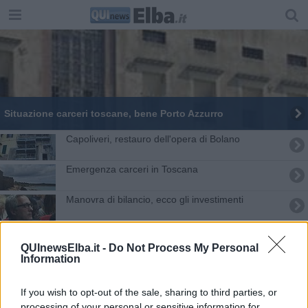
Situazione carceri toscane, bene Porto Azzurro
Capoliveri, restauro dell'opera di Bolano
Emergenza carceri in Toscana
Manovra di bilancio, ecco gli investimenti
Il sindaco di Rio nel Consiglio nazionale Anci
QUInewsElba.it -
Do Not Process My Personal
Information
Opera restaurata, la Fondazione Bolano ringrazia
Inclusione, concluso il progetto Icaro 2023
If you wish to opt-out of the sale, sharing to third parties, or
processing of your personal or sensitive information for