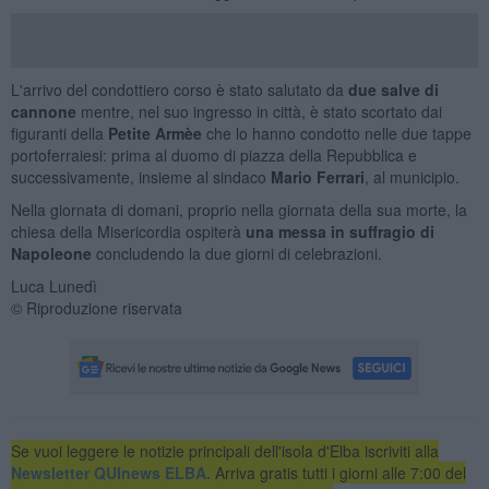
L'arrivo del condottiero corso è stato salutato da
due salve di
cannone
mentre, nel suo ingresso in città, è stato scortato dai
figuranti della
Petite Armèe
che lo hanno condotto nelle due tappe
portoferraiesi: prima al duomo di piazza della Repubblica e
successivamente, insieme al sindaco
Mario Ferrari
, al municipio.
Nella giornata di domani, proprio nella giornata della sua morte, la
chiesa della Misericordia ospiterà
una messa in suffragio di
Napoleone
concludendo la due giorni di celebrazioni.
Luca Lunedì
© Riproduzione riservata
Se vuoi leggere le notizie principali dell'isola d'Elba iscriviti alla
Newsletter QUInews ELBA.
Arriva gratis tutti i giorni alle 7:00 del