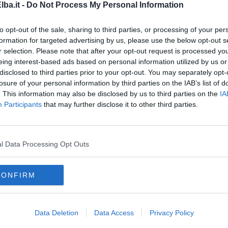
venienza effettiva, del produttore e dell’importatore, il quale si
ba.it -
Do Not Process My Personal Information
prodotto, indicazioni in lingua italiana sul corretto utilizzo da
componentistica degli apparecchi elettronici, robustezza
to opt-out of the sale, sharing to third parties, or processing of your per
i.
formation for targeted advertising by us, please use the below opt-out s
impegno operativo del Corpo nello specifico settore, in risposta
r selection. Please note that after your opt-out request is processed y
lettività, rimarca il ruolo di centralità della Guardia di Finanza
eing interest-based ads based on personal information utilized by us or
lvaguardia del consumatore finale e degli imprenditori onesti: i
disclosed to third parties prior to your opt-out. You may separately opt-
re a poter causare
pericoli per la salute, generano rilevanti
losure of your personal information by third parties on the IAB’s list of
i, causando fenomeni di sleale concorrenza commerciale,
. This information may also be disclosed by us to third parties on the
IA
cale,
in evidente danno sia del consumatore che dei
Participants
that may further disclose it to other third parties.
o rispetto delle regole.
a prodotti”
è da sempre particolarmente presidiato dalle
mpegnate per impedire l’immissione in commercio di prodotti
finale oltre che, al pari dei prodotti contraffatti, forieri di forme
l Data Processing Opt Outs
ensi che taluni prodotti sequestrati avevano una
componente
articolare cautela nell’uso) ed altri erano
giocattoli per
CONFIRM
Data Deletion
Data Access
Privacy Policy