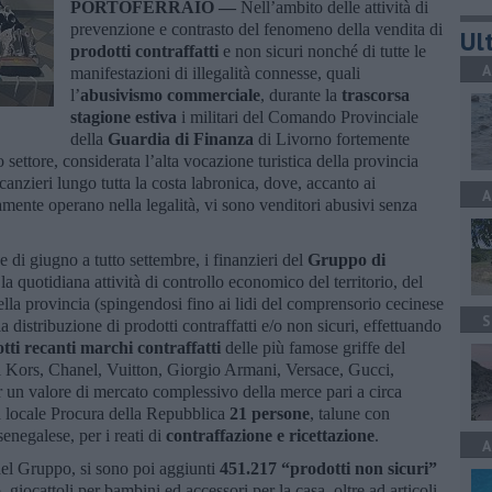
PORTOFERRAIO —
Nell’ambito delle attività di
prevenzione e contrasto del fenomeno della vendita di
Ult
prodotti contraffatti
e non sicuri nonché di tutte le
A
manifestazioni di illegalità connesse, quali
l’
abusivismo commerciale
, durante la
trascorsa
stagione estiva
i militari del Comando Provinciale
della
Guardia di Finanza
di Livorno fortemente
o settore, considerata l’alta vocazione turistica della provincia
anzieri lungo tutta la costa labronica, dove, accanto ai
A
mente operano nella legalità, vi sono venditori abusivi senza
 di giugno a tutto settembre, i finanzieri del
Gruppo di
o la quotidiana attività di controllo economico del territorio, del
 della provincia (spingendosi fino ai lidi del comprensorio cecinese
S
la distribuzione di prodotti contraffatti e/o non sicuri, effettuando
ti recanti marchi contraffatti
delle più famose griffe del
Kors, Chanel, Vuitton, Giorgio Armani, Versace, Gucci,
 un valore di mercato complessivo della merce pari a circa
 locale Procura della Repubblica
21 persone
, talune con
senegalese, per i reati di
contraffazione e ricettazione
.
A
i del Gruppo, si sono poi aggiunti
451.217 “prodotti non sicuri”
 giocattoli per bambini ed accessori per la casa, oltre ad articoli