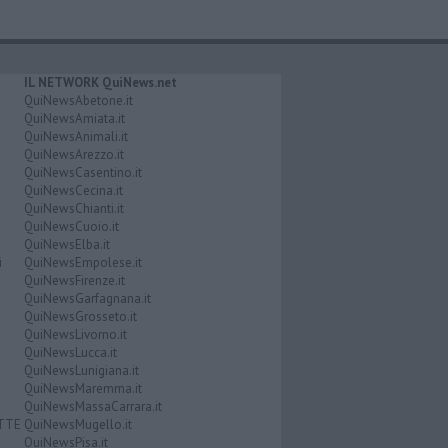
IL NETWORK QuiNews.net
QuiNewsAbetone.it
QuiNewsAmiata.it
QuiNewsAnimali.it
QuiNewsArezzo.it
QuiNewsCasentino.it
QuiNewsCecina.it
QuiNewsChianti.it
QuiNewsCuoio.it
QuiNewsElba.it
i
QuiNewsEmpolese.it
QuiNewsFirenze.it
QuiNewsGarfagnana.it
QuiNewsGrosseto.it
QuiNewsLivorno.it
QuiNewsLucca.it
QuiNewsLunigiana.it
QuiNewsMaremma.it
QuiNewsMassaCarrara.it
ATTE
QuiNewsMugello.it
QuiNewsPisa.it