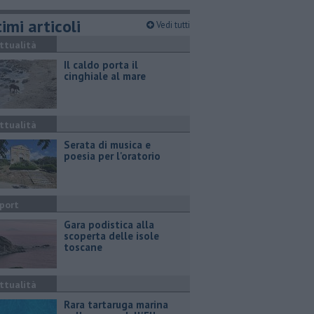
imi articoli
Vedi tutti
ttualità
Il caldo porta il
cinghiale al mare
ttualità
Serata di musica e
poesia per l'oratorio
port
Gara podistica alla
scoperta delle isole
toscane
ttualità
Rara tartaruga marina