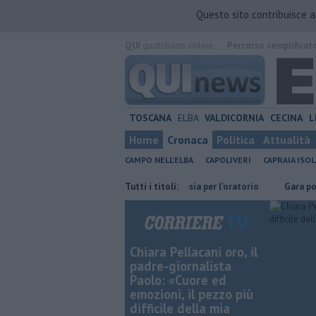
Questo sito contribuisce 
QUI
quotidiano online.
Percorso semplificat
TOSCANA
ELBA
VALDICORNIA
CECINA
L
Home
Cronaca
Politica
Attualità
CAMPO NELL'ELBA
CAPOLIVERI
CAPRAIA ISOL
al mare
Serata di musica e poesia per l'oratorio
Tutti i titoli:
Gara podistica al
Chiara Pellacani oro, il
padre-giornalista
Paolo: «Cuore ed
emozioni, il pezzo più
difficile della mia