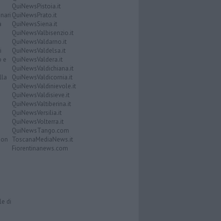
QuiNewsPistoia.it
nari
QuiNewsPrato.it
a
QuiNewsSiena.it
QuiNewsValbisenzio.it
QuiNewsValdarno.it
i
QuiNewsValdelsa.it
o e
QuiNewsValdera.it
QuiNewsValdichiana.it
lla
QuiNewsValdicornia.it
QuiNewsValdinievole.it
QuiNewsValdisieve.it
QuiNewsValtiberina.it
QuiNewsVersilia.it
QuiNewsVolterra.it
QuiNewsTango.com
Don
ToscanaMediaNews.it
Fiorentinanews.com
le di