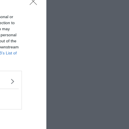
sonal or
ection to
ou may
 personal
out of the
 downstream
B’s List of