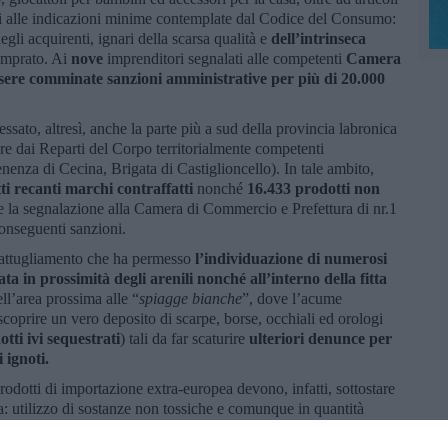
i alle indicazioni minime contemplate dal Codice del Consumo:
degli acquirenti, ignari della scarsa qualità e
dell’intrinseca
omprato. Ai
nove
imprenditori segnalati alle competenti
Camera
sere comminate sanzioni amministrative per più di 20.000
essato, altresì, anche la parte più a sud della provincia labronica
sere dai Reparti del Corpo territorialmente competenti
enza di Cecina, Brigata di Castiglioncello). In tale ambito,
ti recanti marchi contraffatti
nonché
16.433 prodotti non
 la segnalazione alla Camera di Commercio e Prefettura di nr.1
onseguenti sanzioni.
i pattugliamento che ha permesso
l’individuazione di numerosi
ta in prossimità degli arenili nonché all’interno della fitta
ll’area prossima alle “
spiagge bianche
”, dove l’acume
scoprire un vero deposito di scarpe, borse, occhiali ed orologi
tti ivi sequestrati
) tali da far scaturire
ulteriori denunce per
 ignoti.
rodotti di importazione extra-europea devono, infatti, sottostare
a: utilizzo di sostanze non tossiche e comunque in quantità
consumatore deve essere adeguatamente informato per questioni di