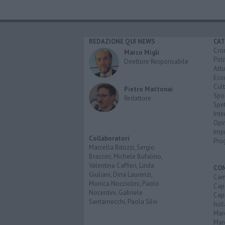
REDAZIONE QUI NEWS
CAT
Cro
Marco Migli
Poli
Direttore Responsabile
Attu
Eco
Cult
Pietro Mattonai
Spo
Redattore
Spet
Inte
Opi
Imp
Collaboratori
Pro
Marcella Bitozzi, Sergio
Braccini, Michele Bufalino,
Valentina Caffieri, Linda
CO
Giuliani, Dina Laurenzi,
Cam
Monica Nocciolini, Paolo
Capo
Nocentini, Gabriele
Capr
Santarnecchi, Paola Silvi.
Isol
Mar
Mar