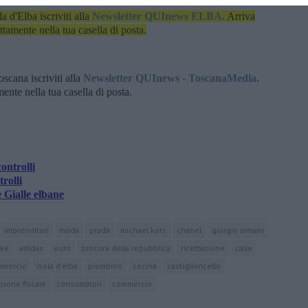
la d'Elba iscriviti alla
Newsletter QUInews ELBA.
Arriva
ettamente nella tua casella di posta.
oscana iscriviti alla
Newsletter QUInews - ToscanaMedia.
amente nella tua casella di posta.
ontrolli
rolli
Gialle elbane
imprenditori
moda
prada
michael kors
chanel
giorgio armani
ike
adidas
euro
procura della repubblica
ricettazione
casa
mmercio
isola d'elba
piombino
cecina
castiglioncello
sione fiscale
consumatori
commercio