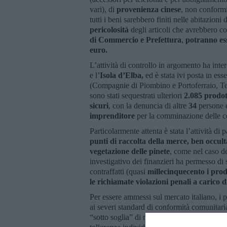
vari), di
provenienza cinese
, non conform
tutti i beni sarebbero finiti nelle abitazioni 
pericolosità
degli articoli che avrebbero c
di Commercio e Prefettura
,
potranno es
euro.
L’attività di controllo in argomento ha inter
e l’
Isola d’Elba,
ed è stata ivi posta in es
(Compagnie di Piombino e Portoferraio, Ten
sono stati sequestrati ulteriori
2.085 prodot
sicuri
, con la denuncia di altre
34
persone e
imprenditore
per la comminazione delle c
Particolarmente attenta è stata l’attività d
punti di raccolta della merce, ben occulta
vegetazione delle pinete
, come nel caso de
investigativo dei finanzieri ha permesso di 
contraffatti (quasi
millecinquecento i prodo
le richiamate violazioni penali a carico di
Per essere ammessi sul mercato italiano, i p
ai severi standard di conformità comunitari
“sotto soglia” di nocività, delle quali il 