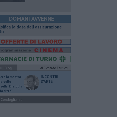
DOMANI AVVENNE
lsifica la data dell'assicurazione
to
ui Blog
di Riccardo Ferrucci
INCONTRI
ucca la mostra
D'ARTE
Marcello
selli “Dialoghi
la città"
Condoglianze