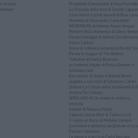
to Azzurro
Progettare il benessere di Erica Fiumalbi
oferraio
La Toscana della birra di Davide Cappan
Cose strane e posti assurdi di Blue Lam
Storielba di Alessandro Canestrelli
NEURONEWS di Alberto Arturo Vergani
Pensieri della domenica di Libero Ventur
Fauda e balagan di Alfredo De Girolam
Enrico Catassi
Storie di ordinaria umanità di Nicolò Ste
Parole in viaggio di Tito Barbini
Turbative di Franco Bonciani
Lo scrittore sfigato di Enrico Guerrini e
Gordiano Lupi
Raccontare di Gusto di Rubina Rovini
Legalità e non solo di Salvatore Calleri
Shalom La Cultura della Solidarietà di 
Andrea Pio Cristiani
VERSI-AMO di Chi mette al centro la
persona
Eureka! di Nausica Manzi
Tabasco senza filtro di Tabasco n.6
Ci vuole un fisico di Michele Campisi
Economia e territorio, da globale a loca
Daniele Salvadori
La dama a scacchi di Carlo Belciani