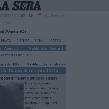
25°
32°
RTOFERRAIO
QuiNews.net
rdì
07 Agosto 2026
PRATO
FIRENZE
SIENA
AREZZO
e
Animali
Pubblicità
Contatti
PORTOFERRAIO
RIO
Elba
Il caldo porta il cinghiale al mare
Serata di musica e poesia pe
L'articolo di ieri più letto
rgone in fiamme lungo la strada
L'operaio che era
all'interno si è messo in
salvo. Sul posto sono
intervenuti polizia
municipale e vigili del
fuoco