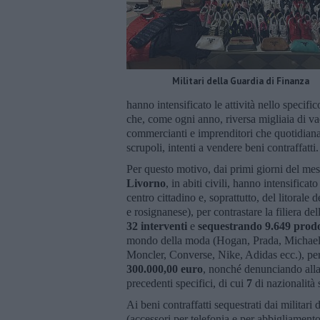
Militari della Guardia di Finanza
hanno intensificato le attività nello specific
che, come ogni anno, riversa migliaia di vac
commercianti e imprenditori che quotidiana
scrupoli, intenti a vendere beni contraffatti.
Per questo motivo, dai primi giorni del mese
Livorno
, in abiti civili, hanno intensificat
centro cittadino e, soprattutto, del litorale
e rosignanese), per contrastare la filiera del
32 interventi
e
sequestrando 9.649 prodot
mondo della moda (Hogan, Prada, Michael 
Moncler, Converse, Nike, Adidas ecc.), per
300.000,00 euro
, nonché denunciando alla
precedenti specifici, di cui
7
di nazionalità 
Ai beni contraffatti sequestrati dai militar
(accessori per telefonia e per abbigliamento,