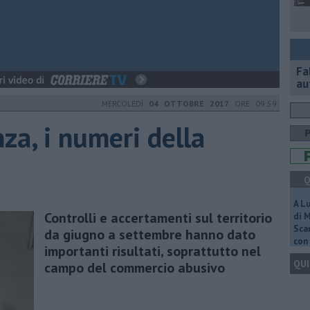
Fa
au
MERCOLEDÌ
04 OTTOBRE 2017
ORE 09:59
za, i numeri della
Q
A L
Controlli e accertamenti sul territorio
di 
Scar
da giugno a settembre hanno dato
con 
importanti risultati, soprattutto nel
QUI
campo del commercio abusivo