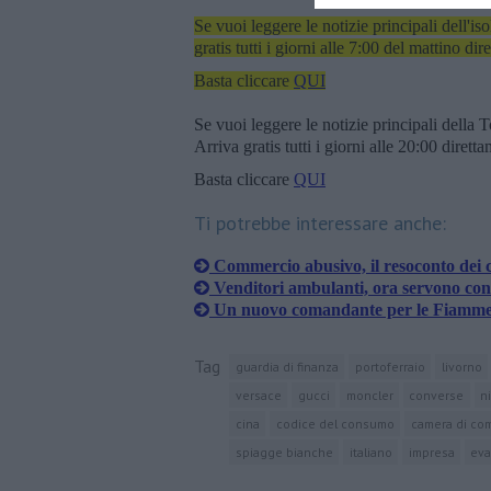
Se vuoi leggere le notizie principali dell'iso
gratis tutti i giorni alle 7:00 del mattino dir
Basta cliccare
QUI
Se vuoi leggere le notizie principali della T
Arriva gratis tutti i giorni alle 20:00 dirett
Basta cliccare
QUI
Ti potrebbe interessare anche:
Commercio abusivo, il resoconto dei c
Venditori ambulanti, ora servono cont
Un nuovo comandante per le Fiamme 
Tag
guardia di finanza
portoferraio
livorno
versace
gucci
moncler
converse
n
cina
codice del consumo
camera di co
spiagge bianche
italiano
impresa
eva