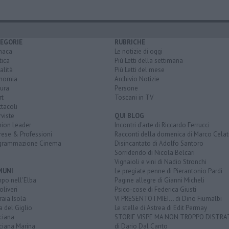
EGORIE
RUBRICHE
naca
Le notizie di oggi
tica
Più Letti della settimana
alità
Più Letti del mese
nomia
Archivio Notizie
ura
Persone
rt
Toscani in TV
tacoli
rviste
QUI BLOG
nion Leader
Incontri d'arte di Riccardo Ferrucci
rese & Professioni
Racconti della domenica di Marco Celat
grammazione Cinema
Disincantato di Adolfo Santoro
Sorridendo di Nicola Belcari
Vignaioli e vini di Nadio Stronchi
MUNI
Le pregiate penne di Pierantonio Pardi
po nell'Elba
Pagine allegre di Gianni Micheli
liveri
Psico-cose di Federica Giusti
aia Isola
VI PRESENTO I MIEI... di Dino Fiumalbi
a del Giglio
Le stelle di Astrea di Edit Permay
ciana
STORIE VISPE MA NON TROPPO DISTR
ciana Marina
di Dario Dal Canto