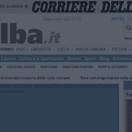
alla audience di
o
Aggiornato alle 10:14
METEO:
PO
Vene
IVORNO
PISA
GROSSETO
LUCCA
MASSA CARRARA
PISTOIA
Lavoro
Cultura e Spettacolo
Eventi
Sport
Blog
Intervist
A
ISOLA DEL GIGLIO
MARCIANA
MARCIANA MARINA
PORTO AZZURRO
la scoperta delle isole toscane
Rara tartaruga marina nelle acque dell'
Fu