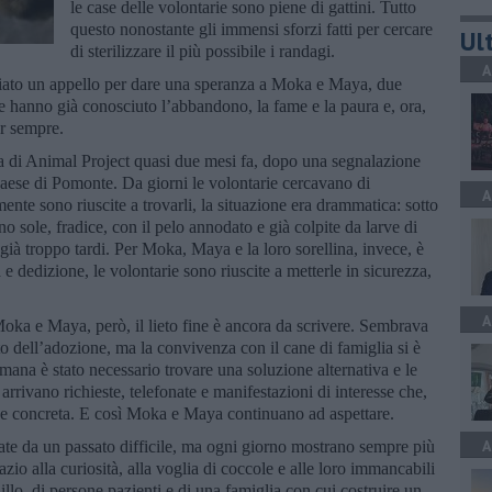
le case delle volontarie sono piene di gattini. Tutto
questo nonostante gli immensi sforzi fatti per cercare
Ult
di sterilizzare il più possibile i randagi.
A
ciato un appello per dare una speranza a Moka e Maya, due
e hanno già conosciuto l’abbandono, la fame e la paura e, ora,
r sempre.
ia di Animal Project quasi due mesi fa, dopo una segnalazione
 paese di Pomonte. Da giorni le volontarie cercavano di
A
nte sono riuscite a trovarli, la situazione era drammatica: sotto
no sole, fradice, con il pelo annodato e già colpite da larve di
a già troppo tardi. Per Moka, Maya e la loro sorellina, invece, è
 e dedizione, le volontarie sono riuscite a metterle in sicurezza,
A
Moka e Maya, però, il lieto fine è ancora da scrivere. Sembrava
o dell’adozione, ma la convivenza con il cane di famiglia si è
mana è stato necessario trovare una soluzione alternativa e le
 arrivano richieste, telefonate e manifestazioni di interesse che,
ne concreta. E così Moka e Maya continuano ad aspettare.
A
ate da un passato difficile, ma ogni giorno mostrano sempre più
zio alla curiosità, alla voglia di coccole e alle loro immancabili
lo, di persone pazienti e di una famiglia con cui costruire un