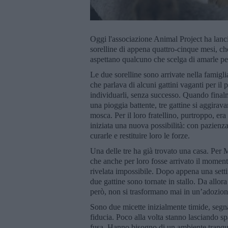
Oggi l'associazione Animal Project ha lan
sorelline di appena quattro-cinque mesi, ch
aspettano qualcuno che scelga di amarle pe
Le due sorelline sono arrivate nella famigl
che parlava di alcuni gattini vaganti per il
individuarli, senza successo. Quando finalme
una pioggia battente, tre gattine si aggirava
mosca. Per il loro fratellino, purtroppo, er
iniziata una nuova possibilità: con pazienza
curarle e restituire loro le forze.
Una delle tre ha già trovato una casa. Per 
che anche per loro fosse arrivato il moment
rivelata impossibile. Dopo appena una setti
due gattine sono tornate in stallo. Da allora
però, non si trasformano mai in un’adozio
Sono due micette inizialmente timide, segn
fiducia. Poco alla volta stanno lasciando spa
fusa. Hanno bisogno di un ambiente tranquil