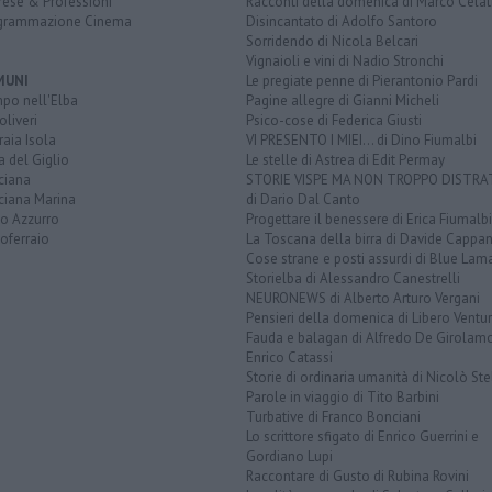
rese & Professioni
Racconti della domenica di Marco Celat
grammazione Cinema
Disincantato di Adolfo Santoro
Sorridendo di Nicola Belcari
Vignaioli e vini di Nadio Stronchi
MUNI
Le pregiate penne di Pierantonio Pardi
po nell'Elba
Pagine allegre di Gianni Micheli
liveri
Psico-cose di Federica Giusti
aia Isola
VI PRESENTO I MIEI... di Dino Fiumalbi
a del Giglio
Le stelle di Astrea di Edit Permay
ciana
STORIE VISPE MA NON TROPPO DISTR
ciana Marina
di Dario Dal Canto
to Azzurro
Progettare il benessere di Erica Fiumalbi
oferraio
La Toscana della birra di Davide Cappan
Cose strane e posti assurdi di Blue Lam
Storielba di Alessandro Canestrelli
NEURONEWS di Alberto Arturo Vergani
Pensieri della domenica di Libero Ventur
Fauda e balagan di Alfredo De Girolam
Enrico Catassi
Storie di ordinaria umanità di Nicolò Ste
Parole in viaggio di Tito Barbini
Turbative di Franco Bonciani
Lo scrittore sfigato di Enrico Guerrini e
Gordiano Lupi
Raccontare di Gusto di Rubina Rovini