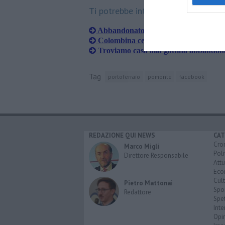
Ti potrebbe interessare anche:
Abbandonato un gatto malato e affa
Colombina cerca famiglia
Troviamo casa alla gattina abbandon
Tag
portoferraio
pomonte
facebook
REDAZIONE QUI NEWS
CAT
Cro
Marco Migli
Poli
Direttore Responsabile
Attu
Eco
Cult
Pietro Mattonai
Spo
Redattore
Spet
Inte
Opi