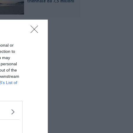
triennale da 7,5 milioni
sonal or
ection to
ou may
 personal
out of the
 downstream
B’s List of