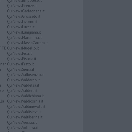
i
QuiNewsEmpolese.it
QuiNewsFirenze.it
QuiNewsGarfagnana.it
QuiNewsGrosseto.it
QuiNewsLivorno.it
QuiNewsLucca.it
QuiNewsLunigiana.it
QuiNewsMaremma.it
QuiNewsMassaCarrara.it
ATTE
QuiNewsMugello.it
QuiNewsPisa.it
QuiNewsPistoia.it
nari
QuiNewsPrato.it
a
QuiNewsSiena.it
QuiNewsValbisenzio.it
QuiNewsValdarno.it
i
QuiNewsValdelsa.it
o e
QuiNewsValdera.it
QuiNewsValdichiana.it
lla
QuiNewsValdicornia.it
QuiNewsValdinievole.it
QuiNewsValdisieve.it
QuiNewsValtiberina.it
QuiNewsVersilia.it
QuiNewsVolterra.it