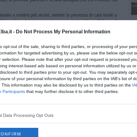
iutano a sentirsi più sicure, mentre la presenza di cani tende a
te già spulciate e sverminate, previo iter di preaffido; inoltre,
ociazione si impegna ad effettuare la sterilizzazione.
ba.it -
Do Not Process My Personal Information
famiglia e una possibilità. In una parola: una speranza. Per
artina al numero 351/9517377 o andare sulla pagina Facebook
to opt-out of the sale, sharing to third parties, or processing of your per
formation for targeted advertising by us, please use the below opt-out s
r selection. Please note that after your opt-out request is processed y
eing interest-based ads based on personal information utilized by us or
disclosed to third parties prior to your opt-out. You may separately opt-
losure of your personal information by third parties on the IAB’s list of
. This information may also be disclosed by us to third parties on the
IA
la d'Elba iscriviti alla
Newsletter QUInews ELBA.
Arriva
Participants
that may further disclose it to other third parties.
ettamente nella tua casella di posta.
l Data Processing Opt Outs
oscana iscriviti alla
Newsletter QUInews - ToscanaMedia.
amente nella tua casella di posta.
CONFIRM