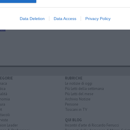
mato
Data Deletion
Data Access
Privacy Policy
ata
EGORIE
RUBRICHE
naca
Le notizie di oggi
tica
Più Letti della settimana
alità
Più Letti del mese
nomia
Archivio Notizie
ura
Persone
rt
Toscani in TV
tacoli
rviste
QUI BLOG
nion Leader
Incontri d'arte di Riccardo Ferrucci