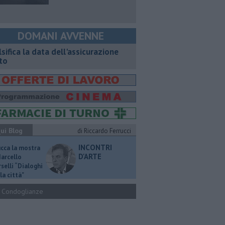
DOMANI AVVENNE
lsifica la data dell'assicurazione
to
ui Blog
di Riccardo Ferrucci
INCONTRI
ucca la mostra
D'ARTE
Marcello
selli “Dialoghi
la città"
Condoglianze