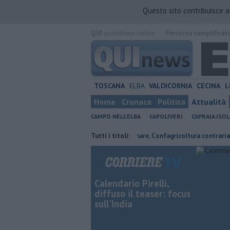
Questo sito contribuisce 
QUI
quotidiano online.
Percorso semplificat
TOSCANA
ELBA
VALDICORNIA
CECINA
L
Home
Cronaca
Politica
Attualità
CAMPO NELL'ELBA
CAPOLIVERI
CAPRAIA ISOL
, Expo e sogni
Parco eolico in mare, Confagricoltura contraria
Tutti i titoli:
Cam
Calendario Pirelli,
diffuso il teaser: focus
sull'India