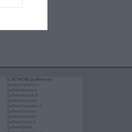
IL NETWORK QuiNews.net
QuiNewsAbetone.it
QuiNewsAmiata.it
QuiNewsAnimali.it
QuiNewsArezzo.it
QuiNewsCasentino.it
QuiNewsCecina.it
QuiNewsChianti.it
QuiNewsCuoio.it
QuiNewsElba.it