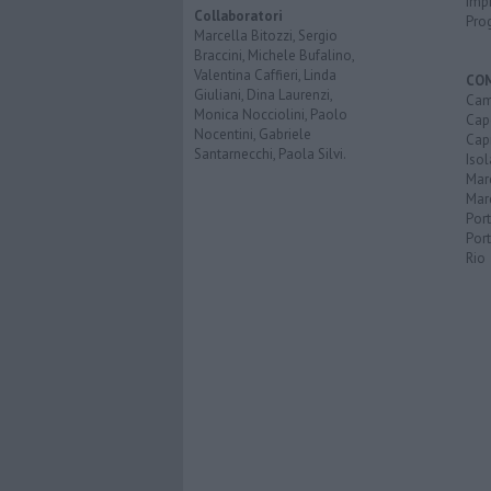
Imp
Collaboratori
Pro
Marcella Bitozzi, Sergio
Braccini, Michele Bufalino,
Valentina Caffieri, Linda
CO
Giuliani, Dina Laurenzi,
Cam
Monica Nocciolini, Paolo
Capo
Nocentini, Gabriele
Capr
Santarnecchi, Paola Silvi.
Isol
Mar
Mar
Por
Port
Rio