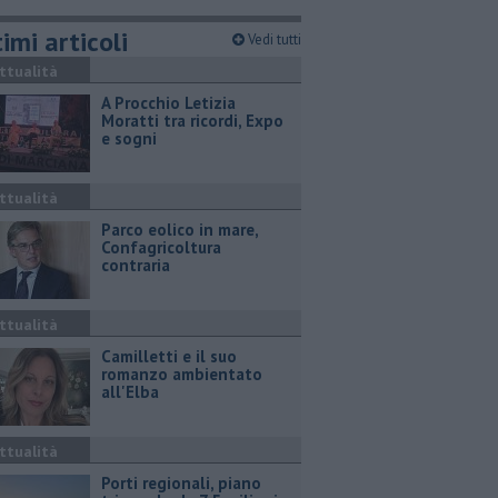
imi articoli
Vedi tutti
ttualità
A Procchio Letizia
Moratti tra ricordi, Expo
e sogni
ttualità
Parco eolico in mare,
Confagricoltura
contraria
ttualità
Camilletti e il suo
romanzo ambientato
all'Elba
ttualità
Porti regionali, piano