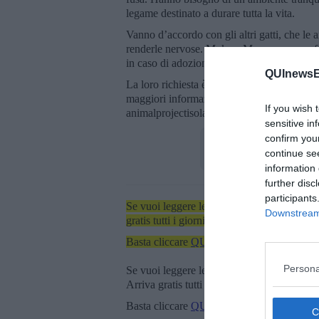
legame destinato a durare tutta la vita.
Vanno d’accordo con gli altri gatti, che le a
renderle nervose. Moka e Maya saranno affida
in caso di adozione di coppia, la nostra Ass
QUInewsEl
La loro richiesta è semplice: una casa, una 
maggiori informazioni potete contattare M
If you wish 
animalprojectisoladelba.
sensitive in
confirm you
continue se
information 
further disc
participants
Se vuoi leggere le notizie principali dell'iso
Downstream 
gratis tutti i giorni alle 7:00 del mattino dir
Basta cliccare
QUI
Persona
Se vuoi leggere le notizie principali della T
Arriva gratis tutti i giorni alle 20:00 dirett
Basta cliccare
QUI