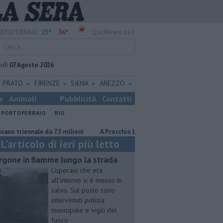
25°
36°
RTOFERRAIO
QuiNews.net
rdì
07 Agosto 2026
PRATO
FIRENZE
SIENA
AREZZO
e
Animali
Pubblicità
Contatti
PORTOFERRAIO
RIO
ennale da 7,5 milioni
A Procchio Letizia Moratti tra ricordi, Expo e sogni
L'articolo di ieri più letto
rgone in fiamme lungo la strada
L'operaio che era
all'interno si è messo in
salvo. Sul posto sono
intervenuti polizia
municipale e vigili del
fuoco