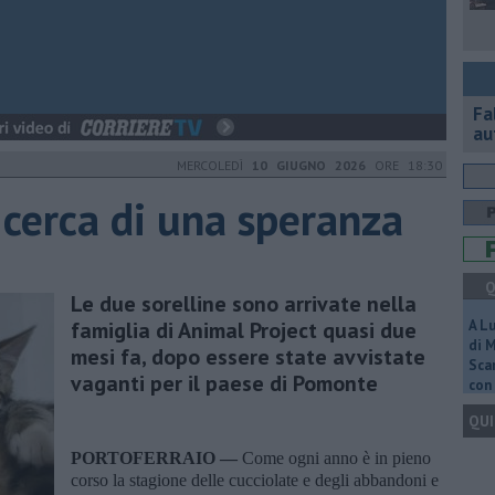
Fa
au
MERCOLEDÌ
10 GIUGNO 2026
ORE 18:30
cerca di una speranza
Q
Le due sorelline sono arrivate nella
famiglia di Animal Project quasi due
A L
di 
mesi fa, dopo essere state avvistate
Scar
vaganti per il paese di Pomonte
con 
QUI
PORTOFERRAIO —
Come ogni anno è in pieno
corso la stagione delle cucciolate e degli abbandoni e