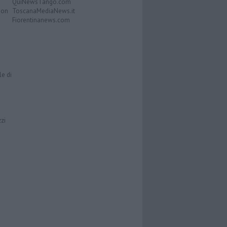
QuiNewsTango.com
Don
ToscanaMediaNews.it
Fiorentinanews.com
le di
zzi