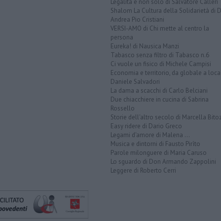
Legalità e non solo di Salvatore Calleri
Shalom La Cultura della Solidarietà di 
Andrea Pio Cristiani
VERSI-AMO di Chi mette al centro la
persona
Eureka! di Nausica Manzi
Tabasco senza filtro di Tabasco n.6
Ci vuole un fisico di Michele Campisi
Economia e territorio, da globale a loca
Daniele Salvadori
La dama a scacchi di Carlo Belciani
Due chiacchiere in cucina di Sabrina
Rossello
Storie dell'altro secolo di Marcella Bito
Easy ridere di Dario Greco
Legami d'amore di Malena ...
Musica e dintorni di Fausto Pirìto
Parole milonguere di Maria Caruso
Lo sguardo di Don Armando Zappolini
Leggere di Roberto Cerri