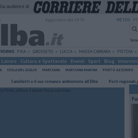
alla audience di
o
Aggiornato alle 18:30
METEO:
PO
Vene
IVORNO
PISA
GROSSETO
LUCCA
MASSA CARRARA
PISTOIA
Lavoro
Cultura e Spettacolo
Eventi
Sport
Blog
Intervist
A
ISOLA DEL GIGLIO
MARCIANA
MARCIANA MARINA
PORTO AZZURRO
illetti e il suo romanzo ambientato all'Elba
Porti regionali, piano tri
Fu