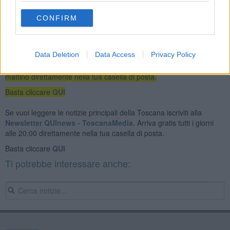
CONFIRM
Data Deletion
Data Access
Privacy Policy
Se vuoi leggere le notizie principali dell'isola d'Elba iscriviti alla
Newsletter QUInews ELBA.
Arriva gratis tutti i giorni alle 7:00 del
mattino direttamente nella tua casella di posta.
Basta cliccare
QUI
Se vuoi leggere le notizie principali della Toscana iscriviti alla
Newsletter QUInews - ToscanaMedia.
Arriva gratis tutti i giorni
alle 20:00 direttamente nella tua casella di posta.
Basta cliccare
QUI
Ti potrebbe interessare anche: