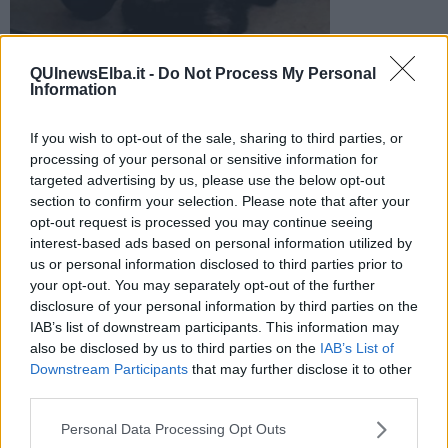
QUInewsElba.it -
Do Not Process My Personal
​L'associazione Animal Project chiede aiuto per trovare
Information
adozione ad una gattina di 4 mesi, ormai da due mesi in stallo
in casa
If you wish to opt-out of the sale, sharing to third parties, or
processing of your personal or sensitive information for
targeted advertising by us, please use the below opt-out
section to confirm your selection. Please note that after your
opt-out request is processed you may continue seeing
interest-based ads based on personal information utilized by
PORTOFERRAIO —
"All'inizio era impaurita dall'uomo e per questo
us or personal information disclosed to third parties prior to
non è mai stata scelta da nessuno - commentano - adesso però si
your opt-out. You may separately opt-out of the further
è sciolta alle coccole umane e, anzi, non vorrebbe mai stare sola.
disclosure of your personal information by third parties on the
Garantiamo noi la sterilizzazione, se qualcuno vuol donare una vita
IAB’s list of downstream participants. This information may
migliore a questa micia contatti Simona (329-2279296) oppure Lisa
also be disclosed by us to third parties on the
IAB’s List of
(320-0361475), altrimenti saremo costrette ad inserirla in una
Downstream Participants
that may further disclose it to other
colonia felina, non essendovi nessuna struttura sull'Isola).
third parties.
Personal Data Processing Opt Outs