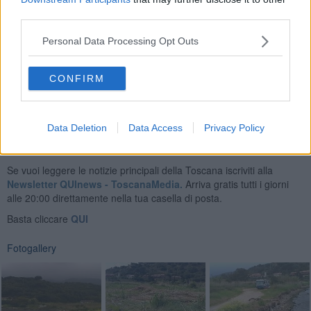
piro boscherecci".
third parties.
Personal Data Processing Opt Outs
CONFIRM
Se vuoi leggere le notizie principali dell'isola d'Elba iscriviti alla
Newsletter QUInews ELBA.
Arriva gratis tutti i giorni alle 7:00 del
mattino direttamente nella tua casella di posta.
Data Deletion
Data Access
Privacy Policy
Basta cliccare
QUI
Se vuoi leggere le notizie principali della Toscana iscriviti alla
Newsletter QUInews - ToscanaMedia.
Arriva gratis tutti i giorni
alle 20:00 direttamente nella tua casella di posta.
Basta cliccare
QUI
Fotogallery