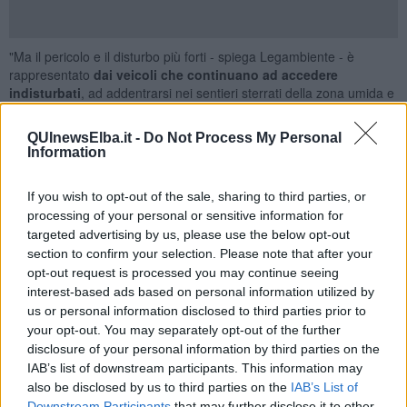
"Ma il pericolo e il disturbo più forti - spiega Legambiente - è
rappresentato
dai veicoli che continuano ad accedere
indisturbati
, ad addentrarsi nei sentieri sterrati della zona umida e
a sostare in una Zone B del Parco Nazionale dell’Arcipelago
Toscano dove tutto questo sarebbe vietato.
QUInewsElba.it -
Do Not Process My Personal
Information
Oltre ad
auto e motorini
che si inoltrano nell’area, da qualche
giorno ha fatto la sua comparsa anch
e un camper di grandi
dimensioni,
visibile da tutte le strade principali della zona.
If you wish to opt-out of the sale, sharing to third parties, or
processing of your personal or sensitive information for
Difficilmente si possono biasimare coloro che perseguono
il
targeted advertising by us, please use the below opt-out
piacere di regalarsi 10 minuti di solitudine immersi nella
section to confirm your selection. Please note that after your
natura, l
ontano da strade trafficate e cittadine turistiche, o di
opt-out request is processed you may continue seeing
svegliarsi all’alba di Mola, con il canto degli uccelli mattutini.
interest-based ads based on personal information utilized by
Ma si tratta di
abbracci troppo stretti, inconsapevolmente
us or personal information disclosed to third parties prior to
dannosi,
che rendono sempre più difficile il recupero di quest’area
your opt-out. You may separately opt-out of the further
maltrattata e promettente, scelta come sito di sosta da numerose
disclosure of your personal information by third parties on the
specie migratrici rilevanti, come ad esempio, solo negli ultimi tempi,
IAB’s list of downstream participants. This information may
il Fistione turco, il Totano moro, l’Airone guardabuoi, la nitticora,
also be disclosed by us to third parties on the
IAB’s List of
l’Airone rosso, la sgarza ciuffetto e, ultimi arrivati,
i minuscoli Piro
Downstream Participants
that may further disclose it to other