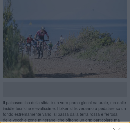
Il palcoscenico della sfida è un vero parco giochi naturale, ma dalle
insidie tecniche elevatissime. I biker si troveranno a pedalare su un
fondo estremamente vario: si passa dalla terra rossa e ferrosa
delle vecchie zone minerarie, che offrono un grip particolare ma
spietato in caso di errore, ai sentieri più compatti che si addentrano