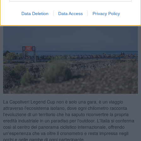
Data Deletion
Data Access
Privacy Policy
La Capoliveri Legend Cup non è solo una gara, è un viaggio
attraverso l'ecosistema isolano, dove ogni chilometro racconta
l'evoluzione di un territorio che ha saputo riconvertire la propria
eredità industriale in un paradiso per l'outdoor. L'Italia si conferma
così al centro del panorama ciclistico internazionale, offrendo
un'esperienza che va oltre il cronometro e resta impressa negli
occhi e nelle gambe di ogni partecipante.