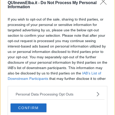
nelle foreste di macchia mediterranea. Le mulattiere del Monte
QUInewsElba.it -
Do Not Process My Personal
Calamita, con i loro tratti esposti e le pendenze che impennano
Information
all’improvviso, richiedono una guida precisa e una gestione oculata
delle energie.
If you wish to opt-out of the sale, sharing to third parties, or
Gli atleti Elite e i Master License saranno impegnati sulla distanza
processing of your personal or sensitive information for
Marathon di 74 km con ben 2.600 metri di dislivello, un tracciato
targeted advertising by us, please use the below opt-out
nervoso e senza un attimo di tregua che abbraccia l'intero
section to confirm your selection. Please note that after your
promontorio. Per gli amatori è offerta l’alternativa dell'itinerario
opt-out request is processed you may continue seeing
Classic di 45 km e 1.600 metri di dislivello, un percorso più breve
interest-based ads based on personal information utilized by
ma non meno spettacolare, tanto che è possibile che qualche
us or personal information disclosed to third parties prior to
iscritto, più interessato all’album dei ricordi che alla classifica, si
your opt-out. You may separately opt-out of the further
fermi per un selfie a picco sulle scogliere dell'Isola d'Elba.
disclosure of your personal information by third parties on the
L'Elite mondiale in Italia
IAB’s list of downstream participants. This information may
also be disclosed by us to third parties on the
IAB’s List of
La presenza della
UCI World Cup garantisce un parterre di
Downstream Participants
that may further disclose it to other
altissimo livello, con i migliori specialisti mondiali pronti a
third parties.
darsi battaglia
. A indossare la maglia di leader saranno il
belga
Wout Alleman e la svizzera Anna Weinbee
r portacolori del KTM
Personal Data Processing Opt Outs
Spada Powered by Brenta Brakes vincitori della HERO Costa
Blanca del 21 febbraio, prova di apertura della Coppa del Mondo
UCI 2026. Alle loro spalle si schiereranno i migliori interpreti della
CONFIRM
disciplina.