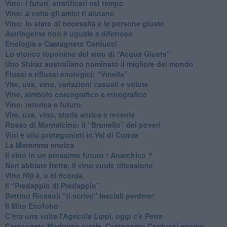
​Vino: i futuri, stratificati nel tempo
Vino: a volte gli amici ti aiutano
Vino: lo stato di necessità e le persone giuste
​Astringente non è uguale a difettoso
Enologia a Castagneto Carducci
Lo storico toponimo del vino di “Acqua Giusta”
Uno Shiraz australiano nominato il migliore del mondo
​Flussi e riflussi enologici: “Vinella”
Vite, uva, vino, variazioni casuali e volute
Vino, simbolo coreografico e etnografico
​Vino: retorica e futuro
​Vite, uva, vino, storia antica e recente
​Rosso di Montalcino: il “Brunello” dei poveri
Vini e olio protagonisti in Val di Cornia
​La Maremma enoica
Il vino in un prossimo futuro ! Anarchico ?
​Non abbiate fretta; Il vino vuole riflessione
​Vino Niji è, e ci ricorda.
Il “Predappio di Predappio”
Bettino Ricasoli “ti scrivo” lasciali perdere!
Il Mito Enofobo
​C’era una volta l'Agricola Lippi, oggi c'è Petra
​Castagneto Marittimo rurale, Castagneto Carducci enoico