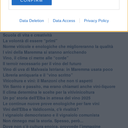
CONFIRM
Ti potrebbe interessare anche:
Articoli dal Blog “Vignaioli e vini” di Nadio Stronchi
Data Deletion
Data Access
Privacy Policy
​Che “Odissea sia”
Scuola di vita e creatività
​La volontà di essere “primi”
Norme viticole e enologiche che miglioreranno la qualità
​I vini della Maremma si stanno arricchendo
Vino, il clima ci mette alle “corde”
Il terroir necessario per il vino del futuro
​Vino di uva di Malvasia Istriana: in Maremma usata poco
​Libreria antiquaria e il “vino scritto”
​Viticoltura e vini: il Manzoni che non ti aspetti
​Vin Santo e passito, ma erano chiamati anche vini-liquore
Il clima determina le scelte per la vitivinicoltura
Un po' storia dell'Elba in attesa del vino 2025
Le continue nuove prove enologiche per fare vini
Vini dell'Elba e Valdicornia, c'è rivalità?
​I vignaiolo democristano e il vignaiolo comunista
​Non rinnego mai la storia. Spesso, però...
​Dove non c’è cultura enoica, provvede l’immagine