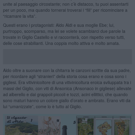
unite al paesaggio circostante; non c’è distacco, tu puoi assentarti
per un poco, ma quando tornerai troverai i “fili” per ricominciare a
“ricamare la vita”.
Questi erano i protagonisti: Aldo Aldi e sua moglie Ebe; lui,
purtroppo, scomparso, ma lei se volete scambiarci due parole la
trovate in Giglio Castello e vi racconterà, con rispetto verso tutti,
delle cose strabilianti. Una coppia molto attiva e molto amata.
Aldo oltre a suonare con la chitarra le canzoni scritte da sua padre,
per ricordare agli “stranieri” della storia cosa erano e cosa sono i
gigliesi. Era vitivinicoltore di una vitivinicoltura eroica sviluppata tra i
massi del Giglio, con viti di Ansonica (Ansonaco in gigliese) allevate
ad alberello e dai grappoli piccoli e tozzi, acini ellittici, che quando
sono maturi hanno un colore giallo d’orato e ambrato. Erano viti da
lui “umanizzate”, come lo è tutto al Giglio.