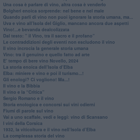
​Una cosa è parlare di vino, altra cosa è venderlo
Bolgheri enoica sorprende: nel bene e nel male
​Quando parli di vino non puoi ignorare la storia umana, ma...
Uva e vino all’Isola del Giglio, mancano ancora due aspetti
​Vino!...e bevanda dealcolizzata
​Dal testo: ” il Vino, tra il sacro e il profano”
Le contraddizioni degli eventi non escludono il vino
​Il vino incrocia la generale storia umana
Vino: tra il genuino e quello fatto ad arte
E’ tempo di bere vino Novello, 2024
La storia enoica dell’Isola d’Elba
Elba: miniere e vino e poi il turismo...!
​Gli enologi? Ci vogliono! Ma...!
​Il vino e la Bibbia
​Il vino e la “Critica”
Sergio Romano e il vino
​Storia enologica e concorsi sui vini odierni
Fiumi di parole sul vino
​Vai a uno scaffale, vedi e leggi: vino di Scansano
​I vini della Corsica
​1932, la viticoltura e il vino nell’Isola d’Elba
​La complessa storia del vino