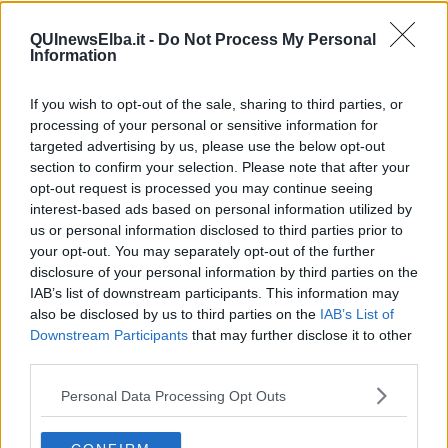
QUInewsElba.it -
Do Not Process My Personal
Information
If you wish to opt-out of the sale, sharing to third parties, or
Se vuoi leggere le notizie principali dell'isola d'Elba iscriviti alla
Newsletter QUInews ELBA.
Arriva gratis tutti i giorni alle 7:00 del
processing of your personal or sensitive information for
mattino direttamente nella tua casella di posta.
targeted advertising by us, please use the below opt-out
section to confirm your selection. Please note that after your
Basta cliccare
QUI
opt-out request is processed you may continue seeing
interest-based ads based on personal information utilized by
Se vuoi leggere le notizie principali della Toscana iscriviti alla
us or personal information disclosed to third parties prior to
Newsletter QUInews - ToscanaMedia.
Arriva gratis tutti i giorni
your opt-out. You may separately opt-out of the further
alle 20:00 direttamente nella tua casella di posta.
disclosure of your personal information by third parties on the
Basta cliccare
QUI
IAB’s list of downstream participants. This information may
also be disclosed by us to third parties on the
IAB’s List of
Fotogallery
Downstream Participants
that may further disclose it to other
third parties.
Personal Data Processing Opt Outs