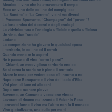
Aleatico, il vino che ha attraversato il tempo
Ecco un vino delle colline del campigliese
“La Bandita” e “La Cerreta”, vicini ma diversi
​Il Prosecco Spumante, “Champagne” dei “poveri”?
​La lotta eroica dei docenti e degli enologi
​La vitivinicoltura e l’enologia ufficiale e quella ufficiosa
​Un vino, due “strade”
Lodano
​La competizione ha giovato in qualsiasi epoca
Il territorio, le colline ed il terroir
Quando meno te lo aspetti
​Ne è passato di vino “sotto i ponti"
​Il Chianti, un meraviglioso territorio enoico
​Se si cerca la storia ne è pieno il territorio
Alzare le testa per vedere cosa c'è intorno a noi
​Napoleone Bonaparte e il vino dell’Isola d’Elba
Vini pieni di luce ed allocchi
Dopo tanto tuonare piovve
Suvereto, un Comune a vocazione vinosa
Lavorare di ricamo realizzando il Valzer in Rosa
​I proverbi fanno il vino ma l’abito non fa il monaco
Vino globalizzato, una culla per molti