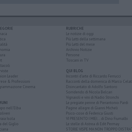
EGORIE
RUBRICHE
naca
Le notizie di oggi
tica
Più Letti della settimana
alità
Più Letti del mese
nomia
Archivio Notizie
ura
Persone
rt
Toscani in TV
tacoli
rviste
QUI BLOG
nion Leader
Incontri d'arte di Riccardo Ferrucci
rese & Professioni
Racconti della domenica di Marco Celat
grammazione Cinema
Disincantato di Adolfo Santoro
Sorridendo di Nicola Belcari
Vignaioli e vini di Nadio Stronchi
MUNI
Le pregiate penne di Pierantonio Pardi
po nell'Elba
Pagine allegre di Gianni Micheli
liveri
Psico-cose di Federica Giusti
aia Isola
VI PRESENTO I MIEI... di Dino Fiumalbi
a del Giglio
Le stelle di Astrea di Edit Permay
ciana
STORIE VISPE MA NON TROPPO DISTR