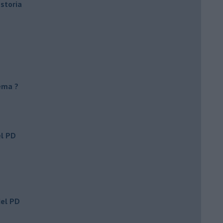
 storia
ema ?
el PD
del PD