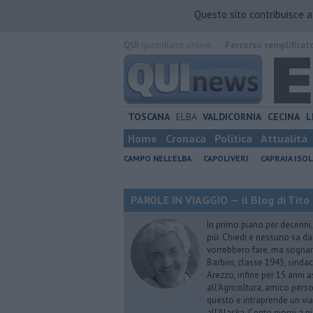
Questo sito contribuisce 
QUI
quotidiano online.
Percorso semplificat
TOSCANA
ELBA
VALDICORNIA
CECINA
L
Home
Cronaca
Politica
Attualità
CAMPO NELL'ELBA
CAPOLIVERI
CAPRAIA ISOL
PAROLE IN VIAGGIO — il Blog di Tito 
In primo piano per decenni, 
più. Chiedi e nessuno sa dar
vorrebbero fare, ma sognano
Barbini, classe 1945, sindac
Arezzo, infine per 15 anni 
all’Agricoltura, amico perso
questo e intraprende un via
all’Alaska. Cento giorni a p