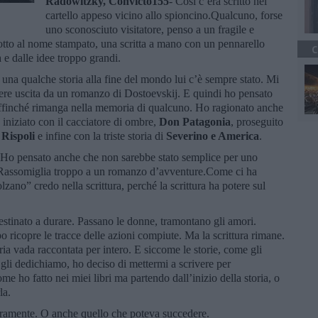
Radowitzky, Convicto155
- Cosi c’era scritto nel
cartello appeso vicino allo spioncino.Qualcuno, forse
uno sconosciuto visitatore, penso a un fragile e
otto al nome stampato, una scritta a mano con un pennarello
C
a e dalle idee troppo grandi.
una qualche storia alla fine del mondo lui c’è sempre stato. Mi
ere uscita da un romanzo di Dostoevskij. E quindi ho pensato
. Affinché rimanga nella memoria di qualcuno. Ho ragionato anche
 iniziato con il cacciatore di ombre,
Don Patagonia
, proseguito
Rispoli
e infine con la triste storia di
Severino e America
.
. Ho pensato anche che non sarebbe stato semplice per uno
ta. Rassomiglia troppo a un romanzo d’avventure.Come ci ha
lzano” credo nella scrittura, perché la scrittura ha potere sul
 destinato a durare. Passano le donne, tramontano gli amori.
 ricopre le tracce delle azioni compiute. Ma la scrittura rimane.
ia vada raccontata per intero. E siccome le storie, come gli
gli dedichiamo, ho deciso di mettermi a scrivere per
e ho fatto nei miei libri ma partendo dall’inizio della storia, o
la.
eramente. O anche quello che poteva succedere.