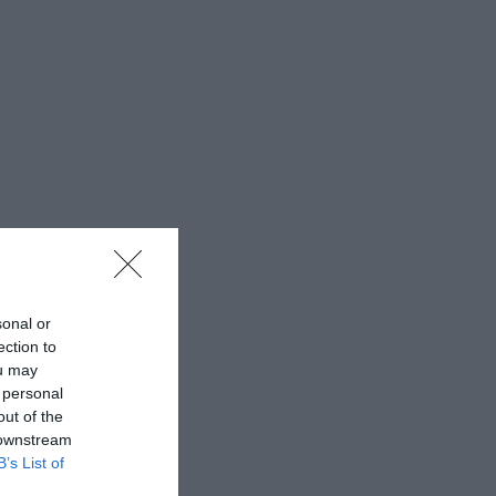
sonal or
ection to
ou may
 personal
out of the
 downstream
B’s List of