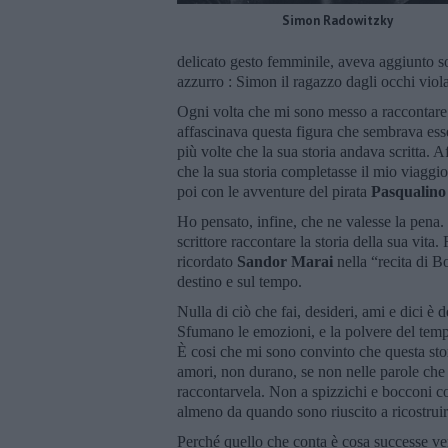
Simon Radowitzky
delicato gesto femminile, aveva aggiunto s
azzurro : Simon il ragazzo dagli occhi viol
Ogni volta che mi sono messo a raccontare 
affascinava questa figura che sembrava ess
più volte che la sua storia andava scritta
che la sua storia completasse il mio viaggio
poi con le avventure del pirata
Pasqualino 
Ho pensato, infine, che ne valesse la pena
scrittore raccontare la storia della sua vi
ricordato
Sandor Marai
nella “recita di Bo
destino e sul tempo.
Nulla di ciò che fai, desideri, ami e dici è
Sfumano le emozioni, e la polvere del tempo
È cosi che mi sono convinto che questa stor
amori, non durano, se non nelle parole che 
raccontarvela. Non a spizzichi e bocconi com
almeno da quando sono riuscito a ricostruir
Perché quello che conta è cosa successe v