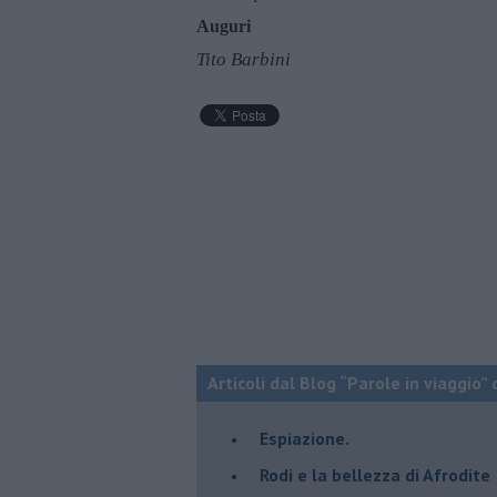
Auguri
Tito Barbini
Articoli dal Blog “Parole in viaggio” 
Espiazione.
Rodi e la bellezza di Afrodite