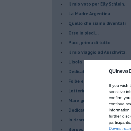
​Il mio voto per Elly Schlein.
​La Madre Argentina
Quello che siamo diventati
Orso in piedi…
​Pace, prima di tutto
​il mio viaggio ad Auschwitz.
​L’isola
Dedicato ai giovani e ai mona
QUInewsEl
​Foibe e giornata dei ricordi
If you wish 
Letterina di Natale
sensitive in
confirm you
Mare greco
continue se
​Dedicato a George Floyd
information 
further disc
​In ricordo di un compagno.
participants
Downstream 
Borges aveva capito