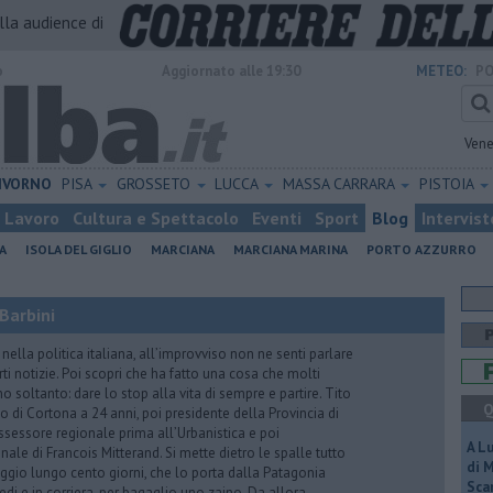
alla audience di
o
Aggiornato alle 19:30
METEO:
PO
Vene
IVORNO
PISA
GROSSETO
LUCCA
MASSA CARRARA
PISTOIA
Lavoro
Cultura e Spettacolo
Eventi
Sport
Blog
Intervist
A
ISOLA DEL GIGLIO
MARCIANA
MARCIANA MARINA
PORTO AZZURRO
Barbini
nella politica italiana, all’improvviso non ne senti parlare
ti notizie. Poi scopri che ha fatto una cosa che molti
 soltanto: dare lo stop alla vita di sempre e partire. Tito
Q
o di Cortona a 24 anni, poi presidente della Provincia di
assessore regionale prima all’Urbanistica e poi
A L
nale di Francois Mitterand. Si mette dietro le spalle tutto
di 
ggio lungo cento giorni, che lo porta dalla Patagonia
Scar
iedi e in corriera, per bagaglio uno zaino. Da allora