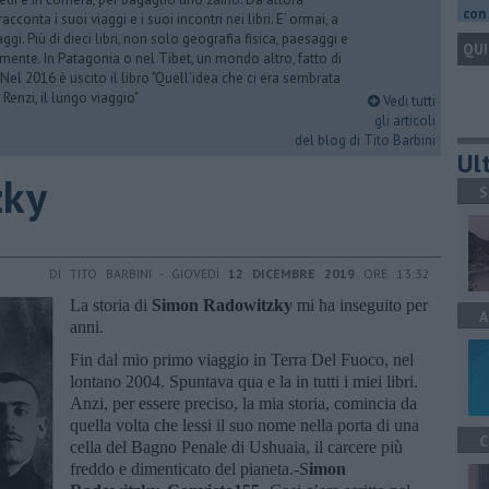
con 
acconta i suoi viaggi e i suoi incontri nei libri. E’ ormai, a
ggi. Più di dieci libri, non solo geografia fisica, paesaggi e
QUI
mente. In Patagonia o nel Tibet, un mondo altro, fatto di
 Nel 2016 è uscito il libro "Quell’idea che ci era sembrata
 Renzi, il lungo viaggio"
Vedi tutti
gli articoli
del blog di Tito Barbini
Ult
zky
S
DI TITO BARBINI - GIOVEDÌ
12 DICEMBRE 2019
ORE 13:32
La storia di
Simon Radowitzky
mi ha inseguito per
A
anni.
Fin dal mio primo viaggio in Terra Del Fuoco, nel
lontano 2004. Spuntava qua e la in tutti i miei libri.
Anzi, per essere preciso, la mia storia, comincia da
quella volta che lessi il suo nome nella porta di una
C
cella del Bagno Penale di Ushuaia, il carcere più
freddo e dimenticato del pianeta.-S
imon