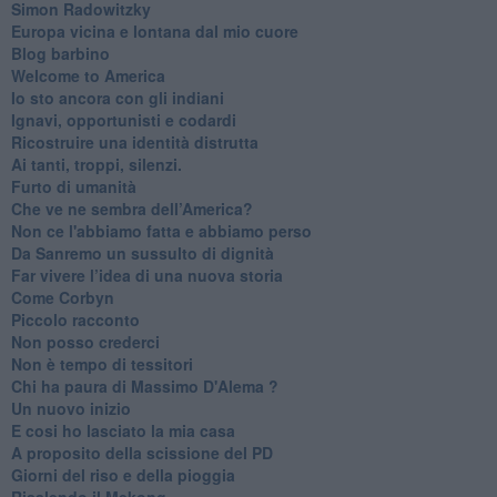
Simon Radowitzky
Europa vicina e lontana dal mio cuore
Blog barbino
Welcome to America
​Io sto ancora con gli indiani
​Ignavi, opportunisti e codardi
Ricostruire una identità distrutta
Ai tanti, troppi, silenzi.
​Furto di umanità
​Che ve ne sembra dell’America?
Non ce l'abbiamo fatta e abbiamo perso
​Da Sanremo un sussulto di dignità
Far vivere l’idea di una nuova storia
Come Corbyn
Piccolo racconto
Non posso crederci
Non è tempo di tessitori
Chi ha paura di Massimo D'Alema ?
Un nuovo inizio
​E cosi ho lasciato la mia casa
A proposito della scissione del PD
​Giorni del riso e della pioggia
Risalendo il Mekong