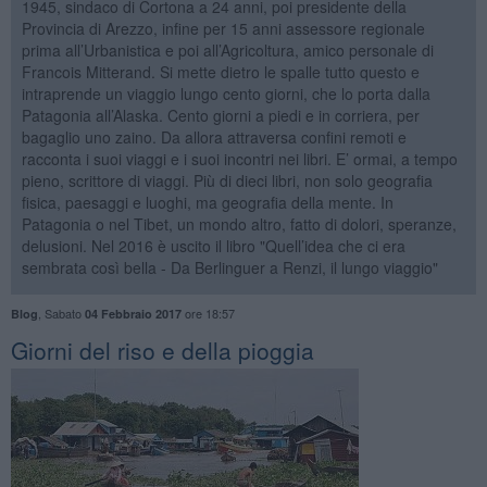
1945, sindaco di Cortona a 24 anni, poi presidente della
Provincia di Arezzo, infine per 15 anni assessore regionale
prima all’Urbanistica e poi all’Agricoltura, amico personale di
Francois Mitterand. Si mette dietro le spalle tutto questo e
intraprende un viaggio lungo cento giorni, che lo porta dalla
Patagonia all’Alaska. Cento giorni a piedi e in corriera, per
bagaglio uno zaino. Da allora attraversa confini remoti e
racconta i suoi viaggi e i suoi incontri nei libri. E’ ormai, a tempo
pieno, scrittore di viaggi. Più di dieci libri, non solo geografia
fisica, paesaggi e luoghi, ma geografia della mente. In
Patagonia o nel Tibet, un mondo altro, fatto di dolori, speranze,
delusioni. Nel 2016 è uscito il libro "Quell’idea che ci era
sembrata così bella - Da Berlinguer a Renzi, il lungo viaggio"
,
Sabato
ore 18:57
Blog
04 Febbraio 2017
​Giorni del riso e della pioggia