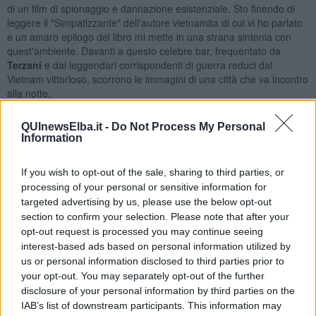
di un film di spionaggio e dannazione esistenziale. Sto finendo di
leggere il "Simpatizzante" dell'autore vietnamita di cui vi ho parlato
e un amaro epilogo del libro mi mette in una strana sintonia con
quest'ambiente. Davanti a questo celebre bar, frequentato da
Terzani
e dai leggendari corrispondenti di guerra reduci dal
Vietnam vittorioso, scorrono le immagini di una città che va incontro
alla notte.
C'è di tutto. La strada davanti a me è un inferno lungo centinaia di
QUInewsElba.it -
Do Not Process My Personal
metri. La chiamano "la strada dei fiorellini" perché così vengono
Information
chiamate le ragazze che si prostituiscono. Non è difficile
comprendere perché questa è stata la capitale dell'Indocina
francese. Phnom Penh è una città bella e tormentata insieme.
If you wish to opt-out of the sale, sharing to third parties, or
Quando i
Khemer Rossi di Pol Pot
entrarono in questa città,
processing of your personal or sensitive information for
nell'aprile del 1975, ne ordinarono subito l'evacuazione totale. Nella
targeted advertising by us, please use the below opt-out
capitale nulla sopravvisse al cosiddetto anno zero del comunismo e
section to confirm your selection. Please note that after your
alla folle teoria del "marxismo rurale". Il tentativo di cancellare la
opt-out request is processed you may continue seeing
storia intanto cancellò la vita nella città e pochi fantasmi del potere
interest-based ads based on personal information utilized by
rimasero negli antichi palazzi coloniali.
us or personal information disclosed to third parties prior to
Passarono molti anni e ci vollero alcuni milioni di morti affinché la
your opt-out. You may separately opt-out of the further
vita ricominciasse a muoversi e con la vita tornassero i colori sui
disclosure of your personal information by third parties on the
muri ricoperti ormai dalle mangrovie che si erano prese la città
IAB’s list of downstream participants. This information may