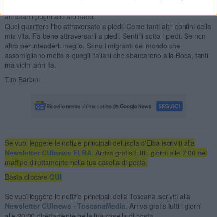
senza mortificazione: però proprio per questo gli uni e gli altri sono
altrettanti pugni allo stomaco.
Quel quartiere l'ho attraversato a piedi. Come tanti altri confini della
mia vita. Fa bene attraversarli a piedi. Sentirli sotto i piedi. Se non
altro per intenderli meglio. Sono i migranti del mondo che
assomigliano molto a quegli italiani che sbarcarono alla Boca, tanti
ma vicini anni fa.
Tito Barbini
Se vuoi leggere le notizie principali dell'isola d'Elba iscriviti alla
Newsletter QUInews ELBA.
Arriva gratis tutti i giorni alle 7:00 del
mattino direttamente nella tua casella di posta.
Basta cliccare
QUI
Se vuoi leggere le notizie principali della Toscana iscriviti alla
Newsletter QUInews - ToscanaMedia.
Arriva gratis tutti i giorni
alle 20:00 direttamente nella tua casella di posta.