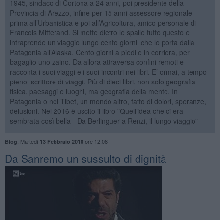
1945, sindaco di Cortona a 24 anni, poi presidente della
Provincia di Arezzo, infine per 15 anni assessore regionale
prima all’Urbanistica e poi all’Agricoltura, amico personale di
Francois Mitterand. Si mette dietro le spalle tutto questo e
intraprende un viaggio lungo cento giorni, che lo porta dalla
Patagonia all’Alaska. Cento giorni a piedi e in corriera, per
bagaglio uno zaino. Da allora attraversa confini remoti e
racconta i suoi viaggi e i suoi incontri nei libri. E’ ormai, a tempo
pieno, scrittore di viaggi. Più di dieci libri, non solo geografia
fisica, paesaggi e luoghi, ma geografia della mente. In
Patagonia o nel Tibet, un mondo altro, fatto di dolori, speranze,
delusioni. Nel 2016 è uscito il libro "Quell’idea che ci era
sembrata così bella - Da Berlinguer a Renzi, il lungo viaggio"
,
Martedì
ore 12:08
Blog
13 Febbraio 2018
​Da Sanremo un sussulto di dignità