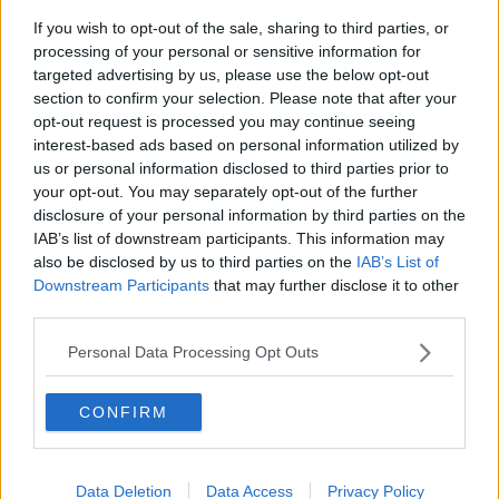
sulla camicia. Qui ingombro all'inverosimile di uomini e cose.
Vecchie carcasse di auto e lamiere su cui molti custodiscono e
If you wish to opt-out of the sale, sharing to third parties, or
trasportano tutto ciò che hanno potuto racimolare nei loro giorni di
processing of your personal or sensitive information for
stenti. Le donne che sopra i loro poncho consumati dal tempo e
targeted advertising by us, please use the below opt-out
dall'uso, stendono magliette annerite o qualche Gorro e poi il poco
section to confirm your selection. Please note that after your
che possono mettere in vendita. È qui che si concentrano decine di
opt-out request is processed you may continue seeing
migliaia di diseredati, venuti via da zone ancora più povere del
interest-based ads based on personal information utilized by
continente latino americano: la Bolivia, il Perù, il Nicaragua,
us or personal information disclosed to third parties prior to
l'Equador e da quale situazione più infame siano fuggiti è davvero
your opt-out. You may separately opt-out of the further
difficile concepirlo.
disclosure of your personal information by third parties on the
Sopravvivono in stamberghe di lamiera prive di acqua potabile e
IAB’s list of downstream participants. This information may
fognature. Intorno rivoli di melma putrida, mucchi di rifiuti e cani
also be disclosed by us to third parties on the
IAB’s List of
spelacchiati.
Downstream Participants
that may further disclose it to other
È l'umanità che ci vergogniamo di guardare negli occhi, per non
third parties.
coltivare sensi di colpa, per non vedere minate molte delle nostre
convinzioni.
Personal Data Processing Opt Outs
E poi i bambini, a nugoli.
Bambini che sulla strada
presumibilmente ci vivono, bambini che a ogni passo ti sbucano
CONFIRM
davanti e ti strattonano da dietro, bambini che ti rincorrono per
implorarti un'elemosina o per proporti il loro niente. Bambini di
strada. Bambini da terra di nessuno.
Da loro non ti aspetteresti quei sorrisi impenetrabili, quegli sguardi
Data Deletion
Data Access
Privacy Policy